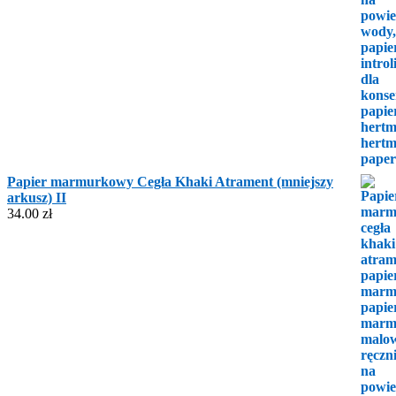
Papier marmurkowy Cegła Khaki Atrament (mniejszy
arkusz) II
34.00
zł