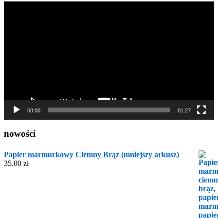
Odtwarzacz
video
00:00
01:27
nowości
Papier marmurkowy Ciemny Brąz (mniejszy arkusz)
35.00
zł