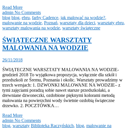
Read More
admin
No Comments
blog
blog
,
ebru
,
farby Cadence
,
jak malować na wodzie?
,
malowanie na wodzie
,
Poznań
,
warsztaty dla dzieci
,
warsztaty ebru
,
warsztaty malowania na wodzie
,
warsztaty świąteczne
ŚWIĄTECZNE WARSZTATY
MALOWANIA NA WODZIE
26/11/2018
ŚWIĄTECZNE WARSZTATY MALOWANIA NA WODZIE-
grudzień 2018 To wyjątkowa propozycja, wyłącznie dla szkół i
przedszkoli ze Śremu, Poznania i okolic. Warsztaty prowadzimy w
trzech wersjach: 1. DZWONKI MALOWANE NA WODZIE– z
tymi zajęciami poradzą sobie nawet starsze przedszkolaki, a
drewniane dzwoneczki, ozdobione pięknymi kolorami metodą
malowania na powierzchni wody świetnie ozdobią świąteczne
drzewko. 2. POCZTÓWKA…
Read More
admin
No Comments
blog
,
warsztaty
Biblioteka Raczyńskich
,
blog
,
malowanie na