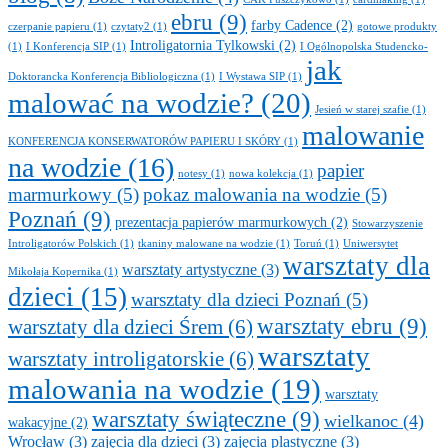
ebru
(9)
farby Cadence
(2)
czerpanie papieru
(1)
czytaty2
(1)
gotowe produkty
Introligatornia Tylkowski
(2)
(1)
I Konferencja SIP
(1)
I Ogólnopolska Studencko-
jak
Doktorancka Konferencja Bibliologiczna
(1)
I Wystawa SIP
(1)
malować na wodzie?
(20)
Jesień w starej szafie
(1)
malowanie
KONFERENCJA KONSERWATORÓW PAPIERU I SKÓRY
(1)
na wodzie
(16)
papier
notesy
(1)
nowa kolekcja
(1)
marmurkowy
(5)
pokaz malowania na wodzie
(5)
Poznań
(9)
prezentacja papierów marmurkowych
(2)
Stowarzyszenie
Introligatorów Polskich
(1)
tkaniny malowane na wodzie
(1)
Toruń
(1)
Uniwersytet
warsztaty dla
warsztaty artystyczne
(3)
Mikołaja Kopernika
(1)
dzieci
(15)
warsztaty dla dzieci Poznań
(5)
warsztaty ebru
(9)
warsztaty dla dzieci Śrem
(6)
warsztaty
warsztaty introligatorskie
(6)
malowania na wodzie
(19)
warsztaty
warsztaty świąteczne
(9)
wielkanoc
(4)
wakacyjne
(2)
Wrocław
(3)
zajęcia dla dzieci
(3)
zajęcia plastyczne
(3)