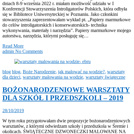
dniach 8-9 września 2022 r. miałam możliwość udziału w I
Konferencji Stowarzyszenia Introligatorów Polskich, która odbyła
się w Bibliotece Uniwersyteckiej w Poznaniu. Jako członkini
stowarzyszenia zaprezentowałam wykład pt. „Papiery marmurkowe
do celów introligatorskich i konserwatorskich- technika
wykonywania, materiały i narzędzia”. Papiery marmurkowe mojego
autorstwa, narzędzia, którymi posługuję się…
Read More
admin
No Comments
blog
blog
,
Boże Narodzenie
,
jak malować na wodzie?
,
warsztaty
dla dzieci
,
warsztaty malowania na wodzie
,
warsztaty świąteczne
BOŻONARODZENIOWE WARSZTATY
DLA SZKÓŁ I PRZEDSZKOLI – 2019
28/10/2019
W tym roku przygotowałam dwie propozycje bożonarodzeniowych
warsztatów, z którymi odwiedzam szkoły i przedszkola w Śremie i
okolicach. ŚWIĄTECZNE DZWONECZKI MALOWANE NA