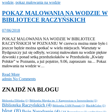
wodzie
,
pokaz malowania na wodzie
POKAZ MALOWANIA NA WODZIE W
BIBLIOTECE RACZYŃSKICH
07/06/2018
POKAZ MALOWANIA NA WODZIE W BIBLIOTECE
RACZYŃSKICH W POZNANIU W czerwcu można mnie było i
jeszcze będzie można spotkać w wielu miejscach. Warsztaty w
Bydgoszczy już się odbyły, wczoraj malowałam na wodzie piękne
dzwonki z ponad setką przedszkolaków w Przedszkolu „Kwiaty
Polskie” w Poznaniu, a już pojutrze, 9.06, zapraszam na… Pokaz
malowania na wodzie w…
Read More
admin
No Comments
ZNAJDŹ NA BLOGU
Biblioteka Elbląska
(1)
Biblioteka Miejska im. J. Kasprowicza w Inowrocławiu
(1)
Biblioteka Raczyńskich
(4)
Biblioteka UAM Poznań
(1)
Black&Color
(1)
blog
(8)
Boże Narodzenie
(4)
CAK Puszczykowo
(1)
cardmaking
(1)