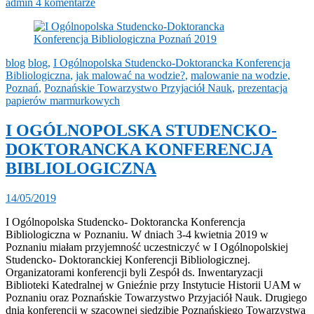
admin
4 komentarze
blog
blog
,
I Ogólnopolska Studencko-Doktorancka Konferencja
Bibliologiczna
,
jak malować na wodzie?
,
malowanie na wodzie
,
Poznań
,
Poznańskie Towarzystwo Przyjaciół Nauk
,
prezentacja
papierów marmurkowych
I OGÓLNOPOLSKA STUDENCKO-
DOKTORANCKA KONFERENCJA
BIBLIOLOGICZNA
14/05/2019
I Ogólnopolska Studencko- Doktorancka Konferencja
Bibliologiczna w Poznaniu. W dniach 3-4 kwietnia 2019 w
Poznaniu miałam przyjemność uczestniczyć w I Ogólnopolskiej
Studencko- Doktoranckiej Konferencji Bibliologicznej.
Organizatorami konferencji byli Zespół ds. Inwentaryzacji
Biblioteki Katedralnej w Gnieźnie przy Instytucie Historii UAM w
Poznaniu oraz Poznańskie Towarzystwo Przyjaciół Nauk. Drugiego
dnia konferencji w szacownej siedzibie Poznańskiego Towarzystwa