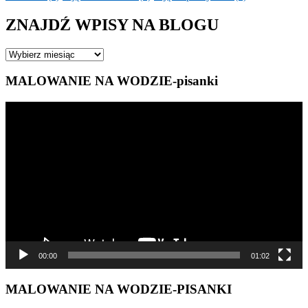
ZNAJDŹ WPISY NA BLOGU
ZNAJDŹ
WPISY
NA
MALOWANIE NA WODZIE-pisanki
BLOGU
Odtwarzacz
video
00:00
01:02
MALOWANIE NA WODZIE-PISANKI