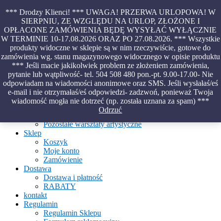
Skip
*** Drodzy Klienci! *** UWAGA! PRZERWA URLOPOWA! W
to
SIERPNIU, ZE WZGLĘDU NA URLOP, ZŁOŻONE I
content
OPŁACONE ZAMÓWIENIA BĘDĘ WYSYŁAĆ WYŁĄCZNIE
Piękno malowane na wodzie – papiery marmurkowe – materiały
W TERMINIE 10-17.08.2026 ORAZ PO 27.08.2026. *** Wszystkie
introligatorskie – oprawy – etui – pudełka
produkty widoczne w sklepie są w nim rzeczywiście, gotowe do
zamówienia wg. stanu magazynowego widocznego w opisie produktu
*** Jeśli macie jakikolwiek problem ze złożeniem zamówienia,
pytanie lub wątpliwość- tel. 504 508 480 pon.-pt. 9.00-17.00- Nie
Aktualności
odpowiadam na wiadomości anonimowe oraz SMS. Jeśli wysłałaś/eś
O Pracowni
e-mail i nie otrzymałaś/eś odpowiedzi- zadzwoń, ponieważ Twoja
Ebru
wiadomość mogła nie dotrzeć (np. została uznana za spam) ***
Warsztaty
Odrzuć
Warsztaty malowania na wodzie
Pozostałe warsztaty artystyczne
Sklep
Koszyk
Moje konto
Zamówienie
Dostawa
Dostawa i płatność
RABATY
kontakt
Regulamin
Regulamin Sklepu