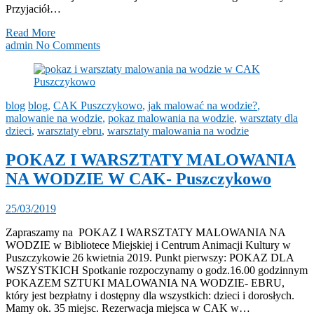
Przyjaciół…
Read More
admin
No Comments
blog
blog
,
CAK Puszczykowo
,
jak malować na wodzie?
,
malowanie na wodzie
,
pokaz malowania na wodzie
,
warsztaty dla
dzieci
,
warsztaty ebru
,
warsztaty malowania na wodzie
POKAZ I WARSZTATY MALOWANIA
NA WODZIE W CAK- Puszczykowo
25/03/2019
Zapraszamy na POKAZ I WARSZTATY MALOWANIA NA
WODZIE w Bibliotece Miejskiej i Centrum Animacji Kultury w
Puszczykowie 26 kwietnia 2019. Punkt pierwszy: POKAZ DLA
WSZYSTKICH Spotkanie rozpoczynamy o godz.16.00 godzinnym
POKAZEM SZTUKI MALOWANIA NA WODZIE- EBRU,
który jest bezpłatny i dostępny dla wszystkich: dzieci i dorosłych.
Mamy ok. 35 miejsc. Rezerwacja miejsca w CAK w…