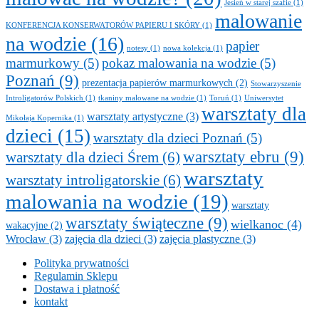
Jesień w starej szafie
(1)
malowanie
KONFERENCJA KONSERWATORÓW PAPIERU I SKÓRY
(1)
na wodzie
(16)
papier
notesy
(1)
nowa kolekcja
(1)
marmurkowy
(5)
pokaz malowania na wodzie
(5)
Poznań
(9)
prezentacja papierów marmurkowych
(2)
Stowarzyszenie
Introligatorów Polskich
(1)
tkaniny malowane na wodzie
(1)
Toruń
(1)
Uniwersytet
warsztaty dla
warsztaty artystyczne
(3)
Mikołaja Kopernika
(1)
dzieci
(15)
warsztaty dla dzieci Poznań
(5)
warsztaty ebru
(9)
warsztaty dla dzieci Śrem
(6)
warsztaty
warsztaty introligatorskie
(6)
malowania na wodzie
(19)
warsztaty
warsztaty świąteczne
(9)
wielkanoc
(4)
wakacyjne
(2)
Wrocław
(3)
zajęcia dla dzieci
(3)
zajęcia plastyczne
(3)
Polityka prywatności
Regulamin Sklepu
Dostawa i płatność
kontakt