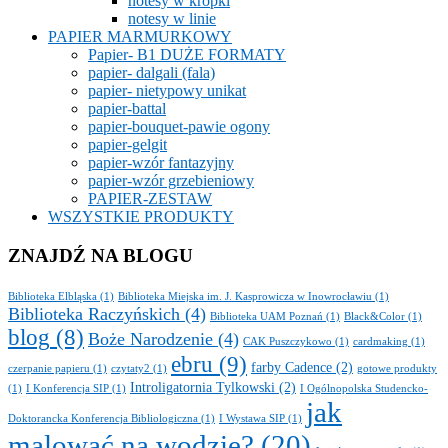
notesy w kropki
notesy w linie
PAPIER MARMURKOWY
Papier- B1 DUŻE FORMATY
papier- dalgali (fala)
papier- nietypowy unikat
papier-battal
papier-bouquet-pawie ogony
papier-gelgit
papier-wzór fantazyjny
papier-wzór grzebieniowy
PAPIER-ZESTAW
WSZYSTKIE PRODUKTY
ZNAJDŹ NA BLOGU
Biblioteka Elbląska
(1)
Biblioteka Miejska im. J. Kasprowicza w Inowrocławiu
(1)
Biblioteka Raczyńskich
(4)
Biblioteka UAM Poznań
(1)
Black&Color
(1)
blog
(8)
Boże Narodzenie
(4)
CAK Puszczykowo
(1)
cardmaking
(1)
ebru
(9)
farby Cadence
(2)
czerpanie papieru
(1)
czytaty2
(1)
gotowe produkty
Introligatornia Tylkowski
(2)
(1)
I Konferencja SIP
(1)
I Ogólnopolska Studencko-
jak
Doktorancka Konferencja Bibliologiczna
(1)
I Wystawa SIP
(1)
malować na wodzie?
(20)