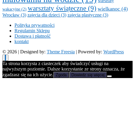
warsztaty
warsztaty świąteczne
(9)
wielkanoc
(4)
wakacyjne
(2)
Wrocław
(3)
zajęcia dla dzieci
(3)
zajęcia plastyczne
(3)
Polityka prywatności
Regulamin Sklepu
Dostawa i płatność
kontakt
© 2026
| Designed by:
Theme Freesia
| Powered by:
WordPress
Ta strona korzysta z ciasteczek aby świadczyć usługi na
najwyższym poziomie. Dalsze korzystanie ze strony oznacza, że
zgadzasz się na ich użycie.
Zgoda
Dowiedz się więcej