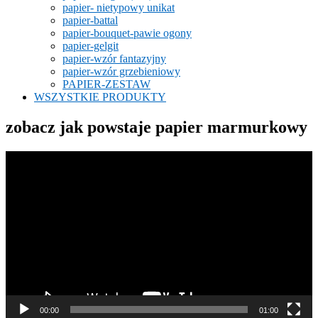
papier- nietypowy unikat
papier-battal
papier-bouquet-pawie ogony
papier-gelgit
papier-wzór fantazyjny
papier-wzór grzebieniowy
PAPIER-ZESTAW
WSZYSTKIE PRODUKTY
zobacz jak powstaje papier marmurkowy
Odtwarzacz
video
00:00
01:00