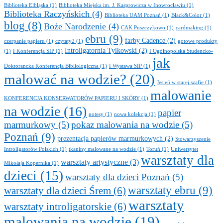
Biblioteka Elbląska
(1)
Biblioteka Miejska im. J. Kasprowicza w Inowrocławiu
(1)
Biblioteka Raczyńskich
(4)
Biblioteka UAM Poznań
(1)
Black&Color
(1)
blog
(8)
Boże Narodzenie
(4)
CAK Puszczykowo
(1)
cardmaking
(1)
ebru
(9)
farby Cadence
(2)
czerpanie papieru
(1)
czytaty2
(1)
gotowe produkty
Introligatornia Tylkowski
(2)
(1)
I Konferencja SIP
(1)
I Ogólnopolska Studencko-
jak
Doktorancka Konferencja Bibliologiczna
(1)
I Wystawa SIP
(1)
malować na wodzie?
(20)
Jesień w starej szafie
(1)
malowanie
KONFERENCJA KONSERWATORÓW PAPIERU I SKÓRY
(1)
na wodzie
(16)
papier
notesy
(1)
nowa kolekcja
(1)
marmurkowy
(5)
pokaz malowania na wodzie
(5)
Poznań
(9)
prezentacja papierów marmurkowych
(2)
Stowarzyszenie
Introligatorów Polskich
(1)
tkaniny malowane na wodzie
(1)
Toruń
(1)
Uniwersytet
warsztaty dla
warsztaty artystyczne
(3)
Mikołaja Kopernika
(1)
dzieci
(15)
warsztaty dla dzieci Poznań
(5)
warsztaty ebru
(9)
warsztaty dla dzieci Śrem
(6)
warsztaty
warsztaty introligatorskie
(6)
malowania na wodzie
(19)