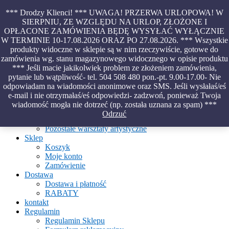
Skip
*** Drodzy Klienci! *** UWAGA! PRZERWA URLOPOWA! W
to
SIERPNIU, ZE WZGLĘDU NA URLOP, ZŁOŻONE I
content
OPŁACONE ZAMÓWIENIA BĘDĘ WYSYŁAĆ WYŁĄCZNIE
Piękno malowane na wodzie – papiery marmurkowe – materiały
W TERMINIE 10-17.08.2026 ORAZ PO 27.08.2026. *** Wszystkie
introligatorskie – oprawy – etui – pudełka
produkty widoczne w sklepie są w nim rzeczywiście, gotowe do
zamówienia wg. stanu magazynowego widocznego w opisie produktu
*** Jeśli macie jakikolwiek problem ze złożeniem zamówienia,
pytanie lub wątpliwość- tel. 504 508 480 pon.-pt. 9.00-17.00- Nie
Aktualności
odpowiadam na wiadomości anonimowe oraz SMS. Jeśli wysłałaś/eś
O Pracowni
e-mail i nie otrzymałaś/eś odpowiedzi- zadzwoń, ponieważ Twoja
Ebru
wiadomość mogła nie dotrzeć (np. została uznana za spam) ***
Warsztaty
Odrzuć
Warsztaty malowania na wodzie
Pozostałe warsztaty artystyczne
Sklep
Koszyk
Moje konto
Zamówienie
Dostawa
Dostawa i płatność
RABATY
kontakt
Regulamin
Regulamin Sklepu