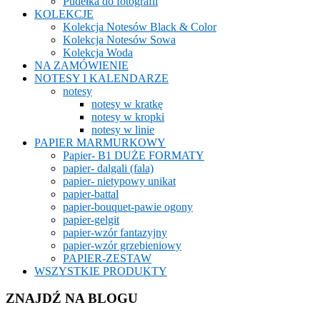
Pudełka do fotografii
KOLEKCJE
Kolekcja Notesów Black & Color
Kolekcja Notesów Sowa
Kolekcja Woda
NA ZAMÓWIENIE
NOTESY I KALENDARZE
notesy
notesy w kratkę
notesy w kropki
notesy w linie
PAPIER MARMURKOWY
Papier- B1 DUŻE FORMATY
papier- dalgali (fala)
papier- nietypowy unikat
papier-battal
papier-bouquet-pawie ogony
papier-gelgit
papier-wzór fantazyjny
papier-wzór grzebieniowy
PAPIER-ZESTAW
WSZYSTKIE PRODUKTY
ZNAJDŹ NA BLOGU