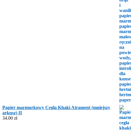
Papier marmurkowy Cegła Khaki Atrament (mniejszy
arkusz) II
34.00
zł