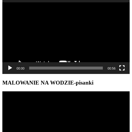
Odtwarzacz
video
00:00
00:56
MALOWANIE NA WODZIE-pisanki
Odtwarzacz
video