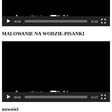
00:00
01:02
MALOWANIE NA WODZIE-PISANKI
Odtwarzacz
video
00:00
01:27
nowości