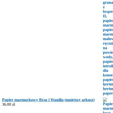
Papier marmurkowy Brąz i Wanilia (mniejszy arkusz)
36.00
zł