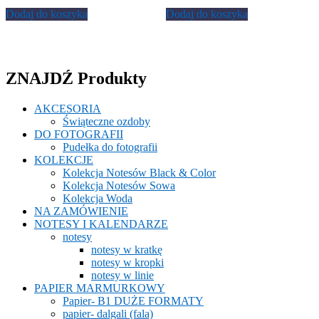
Dodaj do koszyka
Dodaj do koszyka
ZNAJDŹ Produkty
AKCESORIA
Świąteczne ozdoby
DO FOTOGRAFII
Pudełka do fotografii
KOLEKCJE
Kolekcja Notesów Black & Color
Kolekcja Notesów Sowa
Kolekcja Woda
NA ZAMÓWIENIE
NOTESY I KALENDARZE
notesy
notesy w kratkę
notesy w kropki
notesy w linie
PAPIER MARMURKOWY
Papier- B1 DUŻE FORMATY
papier- dalgali (fala)