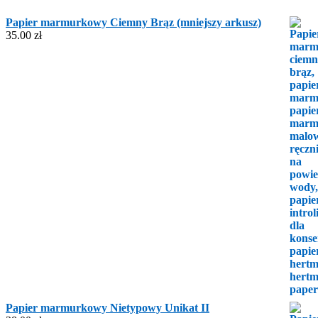
Papier marmurkowy Ciemny Brąz (mniejszy arkusz)
35.00
zł
Papier marmurkowy Nietypowy Unikat II