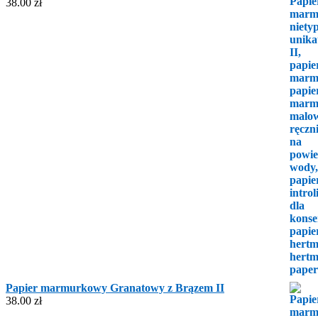
38.00
zł
Papier marmurkowy Granatowy z Brązem II
38.00
zł