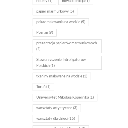
notesy
(1)
nowa kolekcja
(1)
papier marmurkowy
(5)
pokaz malowania na wodzie
(5)
Poznań
(9)
prezentacja papierów marmurkowych
(2)
Stowarzyszenie Introligatorów
Polskich
(1)
tkaniny malowane na wodzie
(1)
Toruń
(1)
Uniwersytet Mikołaja Kopernika
(1)
warsztaty artystyczne
(3)
warsztaty dla dzieci
(15)