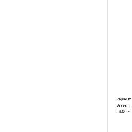
Papier m
Brązem I
38.00
zł