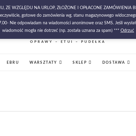
RPNIU, ZE WZGLĘDU NA URLOP, ZŁOŻONE I OPŁACONE ZAMÓWIENIA 
zeczywiście, gotowe do zamówienia wg. stanu magazynowego widocznego w
-17.00- Nie odpowiadam na wiadomości anonimowe oraz SMS. Jeśli wysłała
wiadomość mogła nie dotrzeć (np. została uznana za spam) ***
PIĘKNO MALOWANE NA WODZIE – PAPIERY
Odrzuć
MARMURKOWE – MATERIAŁY INTROLIGATORSKIE 
OPRAWY – ETUI – PUDEŁKA
EBRU
WARSZTATY
SKLEP
DOSTAWA