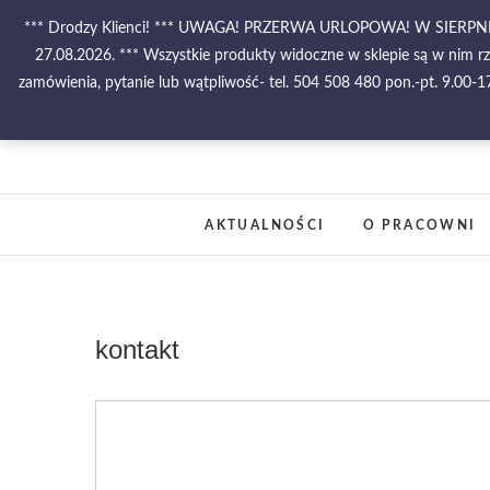
Skip
*** Drodzy Klienci! *** UWAGA! PRZERWA URLOPOWA! W SIE
to
27.08.2026. *** Wszystkie produkty widoczne w sklepie są w nim r
content
zamówienia, pytanie lub wątpliwość- tel. 504 508 480 pon.-pt. 9.00
AKTUALNOŚCI
O PRACOWNI
kontakt