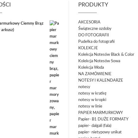
ŚCI
PRODUKTY
AKCESORIA
marmurkowy Ciemny Brąz
Świąteczne ozdoby
 arkusz)
DO FOTOGRAFII
Pudełka do fotografii
KOLEKCJE
Kolekcja Notesów Black & Color
Kolekcja Notesów Sowa
Kolekcja Woda
NA ZAMÓWIENIE
NOTESY I KALENDARZE
notesy
notesy w kratkę
notesy w kropki
notesy w linie
PAPIER MARMURKOWY
Papier- B1 DUŻE FORMATY
papier- dalgali (fala)
papier- nietypowy unikat