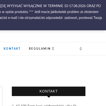
BĘDĘ WYSYŁAĆ WYŁĄCZNIE W TERMINIE 10-17.08.2026 ORAZ PO
 opisie produktu *** Jeśli macie jakikolwiek problem ze złożeniem
ś/eś e-mail i nie otrzymałaś/eś odpowiedzi- zadzwoń, ponieważ Twoja
–
KONTAKT
REGULAMIN
KONTAKT