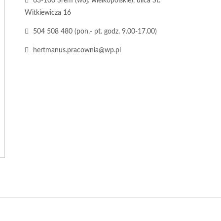
63-100 Śrem (woj. wielkopolskie), ulica St.
Witkiewicza 16
504 508 480 (pon.- pt. godz. 9.00-17.00)
hertmanus.pracownia@wp.pl