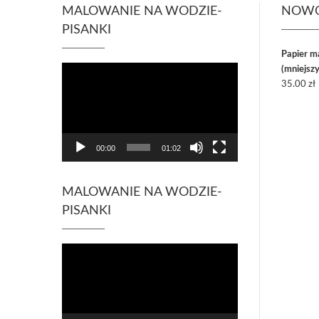
MALOWANIE NA WODZIE-
NOWO
PISANKI
Papier 
Odtwarzacz
(mniejszy
video
35.00
zł
00:00
01:02
MALOWANIE NA WODZIE-
PISANKI
Odtwarzacz
video