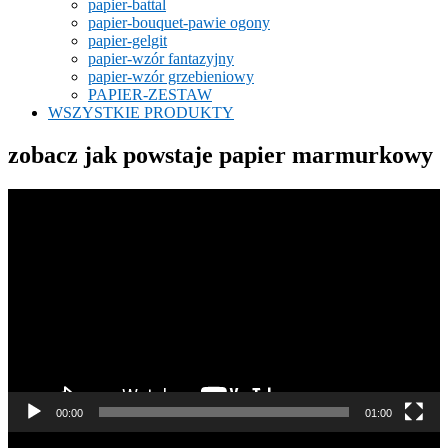
papier-battal
papier-bouquet-pawie ogony
papier-gelgit
papier-wzór fantazyjny
papier-wzór grzebieniowy
PAPIER-ZESTAW
WSZYSTKIE PRODUKTY
zobacz jak powstaje papier marmurkowy
Odtwarzacz
video
00:00
01:00
Odtwarzacz