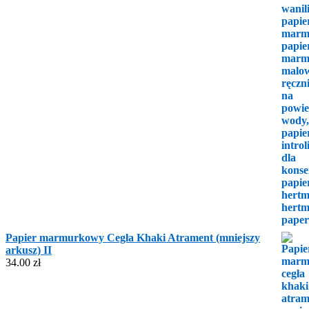
Papier marmurkowy Cegła Khaki Atrament (mniejszy
arkusz) II
34.00
zł