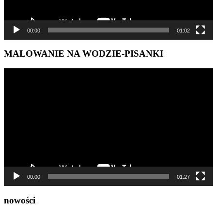
00:00
01:02
MALOWANIE NA WODZIE-PISANKI
Odtwarzacz
video
00:00
01:27
nowości