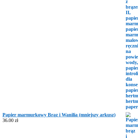
Papier marmurkowy Brąz i Wanilia (mniejszy arkusz)
36.00
zł