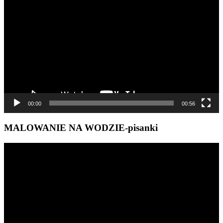
video
00:00
00:56
MALOWANIE NA WODZIE-pisanki
Odtwarzacz
video