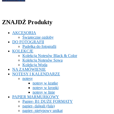
128.00 zł
ma
do
wiele
143.00 zł
wariantów.
Opcje
ZNAJDŹ Produkty
można
wybrać
na
AKCESORIA
stronie
Świąteczne ozdoby
produktu
DO FOTOGRAFII
Pudełka do fotografii
KOLEKCJE
Kolekcja Notesów Black & Color
Kolekcja Notesów Sowa
Kolekcja Woda
NA ZAMÓWIENIE
NOTESY I KALENDARZE
notesy
notesy w kratkę
notesy w kropki
notesy w linie
PAPIER MARMURKOWY
Papier- B1 DUŻE FORMATY
papier- dalgali (fala)
papier- nietypowy unikat