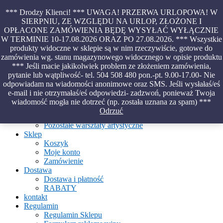
Skip
*** Drodzy Klienci! *** UWAGA! PRZERWA URLOPOWA! W
to
SIERPNIU, ZE WZGLĘDU NA URLOP, ZŁOŻONE I
content
OPŁACONE ZAMÓWIENIA BĘDĘ WYSYŁAĆ WYŁĄCZNIE
Piękno malowane na wodzie – papiery marmurkowe – materiały
W TERMINIE 10-17.08.2026 ORAZ PO 27.08.2026. *** Wszystkie
introligatorskie – oprawy – etui – pudełka
produkty widoczne w sklepie są w nim rzeczywiście, gotowe do
zamówienia wg. stanu magazynowego widocznego w opisie produktu
*** Jeśli macie jakikolwiek problem ze złożeniem zamówienia,
pytanie lub wątpliwość- tel. 504 508 480 pon.-pt. 9.00-17.00- Nie
Aktualności
odpowiadam na wiadomości anonimowe oraz SMS. Jeśli wysłałaś/eś
O Pracowni
e-mail i nie otrzymałaś/eś odpowiedzi- zadzwoń, ponieważ Twoja
Ebru
wiadomość mogła nie dotrzeć (np. została uznana za spam) ***
Warsztaty
Odrzuć
Warsztaty malowania na wodzie
Pozostałe warsztaty artystyczne
Sklep
Koszyk
Moje konto
Zamówienie
Dostawa
Dostawa i płatność
RABATY
kontakt
Regulamin
Regulamin Sklepu