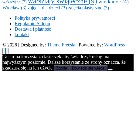
warsztaty świąteczne
(9)
wielkanoc
(4)
wakacyjne
(2)
Wrocław
(3)
zajęcia dla dzieci
(3)
zajęcia plastyczne
(3)
Polityka prywatności
Regulamin Sklepu
Dostawa i płatność
kontakt
© 2026
| Designed by:
Theme Freesia
| Powered by:
WordPress
Ta strona korzysta z ciasteczek aby świadczyć usługi na
najwyższym poziomie. Dalsze korzystanie ze strony oznacza, że
zgadzasz się na ich użycie.
Zgoda
Dowiedz się więcej