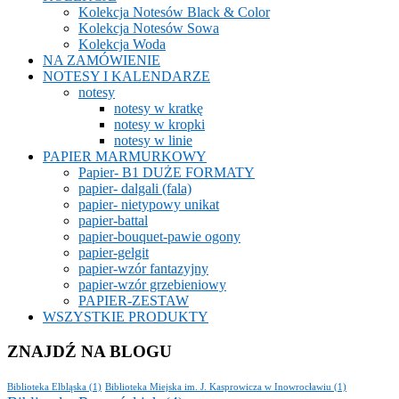
Kolekcja Notesów Black & Color
Kolekcja Notesów Sowa
Kolekcja Woda
NA ZAMÓWIENIE
NOTESY I KALENDARZE
notesy
notesy w kratkę
notesy w kropki
notesy w linie
PAPIER MARMURKOWY
Papier- B1 DUŻE FORMATY
papier- dalgali (fala)
papier- nietypowy unikat
papier-battal
papier-bouquet-pawie ogony
papier-gelgit
papier-wzór fantazyjny
papier-wzór grzebieniowy
PAPIER-ZESTAW
WSZYSTKIE PRODUKTY
ZNAJDŹ NA BLOGU
Biblioteka Elbląska
(1)
Biblioteka Miejska im. J. Kasprowicza w Inowrocławiu
(1)