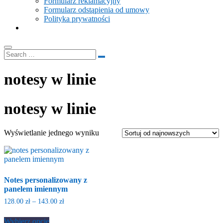
Formularz reklamacyjny
Formularz odstąpienia od umowy
Polityka prywatności
notesy w linie
notesy w linie
Wyświetlanie jednego wyniku
Notes personalizowany z
panelem imiennym
Zakres
128.00
zł
–
143.00
zł
cen:
Ten
od
Wybierz opcje
produkt