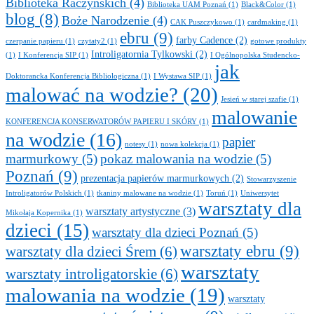
Biblioteka Raczyńskich
(4)
Biblioteka UAM Poznań
(1)
Black&Color
(1)
blog
(8)
Boże Narodzenie
(4)
CAK Puszczykowo
(1)
cardmaking
(1)
ebru
(9)
farby Cadence
(2)
czerpanie papieru
(1)
czytaty2
(1)
gotowe produkty
Introligatornia Tylkowski
(2)
(1)
I Konferencja SIP
(1)
I Ogólnopolska Studencko-
jak
Doktorancka Konferencja Bibliologiczna
(1)
I Wystawa SIP
(1)
malować na wodzie?
(20)
Jesień w starej szafie
(1)
malowanie
KONFERENCJA KONSERWATORÓW PAPIERU I SKÓRY
(1)
na wodzie
(16)
papier
notesy
(1)
nowa kolekcja
(1)
marmurkowy
(5)
pokaz malowania na wodzie
(5)
Poznań
(9)
prezentacja papierów marmurkowych
(2)
Stowarzyszenie
Introligatorów Polskich
(1)
tkaniny malowane na wodzie
(1)
Toruń
(1)
Uniwersytet
warsztaty dla
warsztaty artystyczne
(3)
Mikołaja Kopernika
(1)
dzieci
(15)
warsztaty dla dzieci Poznań
(5)
warsztaty ebru
(9)
warsztaty dla dzieci Śrem
(6)
warsztaty
warsztaty introligatorskie
(6)
malowania na wodzie
(19)
warsztaty