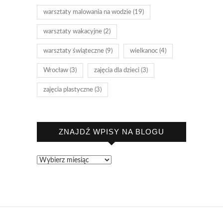
warsztaty malowania na wodzie
(19)
warsztaty wakacyjne
(2)
warsztaty świąteczne
(9)
wielkanoc
(4)
Wrocław
(3)
zajęcia dla dzieci
(3)
zajęcia plastyczne
(3)
ZNAJDŹ WPISY NA BLOGU
ZNAJDŹ
WPISY
NA
BLOGU