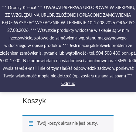
Skip
*** Drodzy Klienci! *** UWAGA! PRZERWA URLOPOWA! W SIERPNIU,
to
ZE WZGLĘDU NA URLOP, ZŁOŻONE I OPŁACONE ZAMÓWIENIA
content
BĘDĘ WYSYŁAĆ WYŁĄCZNIE W TERMINIE 10-17.08.2026 ORAZ PO
27.08.2026. *** Wszystkie produkty widoczne w sklepie są w nim
PIĘKNO MALOWANE NA
WODZIE – PAPIERY
rzeczywiście, gotowe do zamówienia wg. stanu magazynowego
MARMURKOWE – MATERIAŁY
widocznego w opisie produktu *** Jeśli macie jakikolwiek problem ze
INTROLIGATORSKIE –
złożeniem zamówienia, pytanie lub wątpliwość- tel. 504 508 480 pon.-pt.
OPRAWY – ETUI – PUDEŁKA
9.00-17.00- Nie odpowiadam na wiadomości anonimowe oraz SMS. Jeśli
wysłałaś/eś e-mail i nie otrzymałaś/eś odpowiedzi- zadzwoń, ponieważ
Twoja wiadomość mogła nie dotrzeć (np. została uznana za spam) ***
Odrzuć
Koszyk
Twój koszyk aktualnie jest pusty.