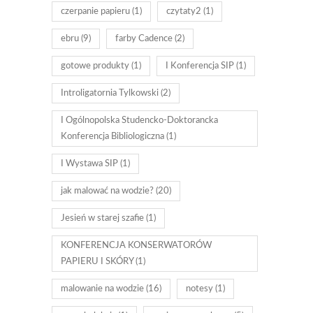
czerpanie papieru
(1)
czytaty2
(1)
ebru
(9)
farby Cadence
(2)
gotowe produkty
(1)
I Konferencja SIP
(1)
Introligatornia Tylkowski
(2)
I Ogólnopolska Studencko-Doktorancka
Konferencja Bibliologiczna
(1)
I Wystawa SIP
(1)
jak malować na wodzie?
(20)
Jesień w starej szafie
(1)
KONFERENCJA KONSERWATORÓW
PAPIERU I SKÓRY
(1)
malowanie na wodzie
(16)
notesy
(1)