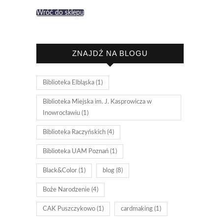
Wróć do sklepu
ZNAJDŹ NA BLOGU
Biblioteka Elbląska
(1)
Biblioteka Miejska im. J. Kasprowicza w
Inowrocławiu
(1)
Biblioteka Raczyńskich
(4)
Biblioteka UAM Poznań
(1)
Black&Color
(1)
blog
(8)
Boże Narodzenie
(4)
CAK Puszczykowo
(1)
cardmaking
(1)