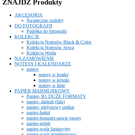
ZNAJDŹ Produkty
AKCESORIA
Świąteczne ozdoby
DO FOTOGRAFII
Pudełka do fotografii
KOLEKCJE
Kolekcja Notesów Black & Color
Kolekcja Notesów Sowa
Kolekcja Woda
NA ZAMÓWIENIE
NOTESY I KALENDARZE
notesy
notesy w kratkę
notesy w kropki
notesy w linie
PAPIER MARMURKOWY
Papier- B1 DUŻE FORMATY
papier- dalgali (fala)
papier- nietypowy unikat
papier-battal
papier-bouquet-pawie ogony
papier-gelgit
papier-wzór fantazyjny
papier-wzór grzebieniowy