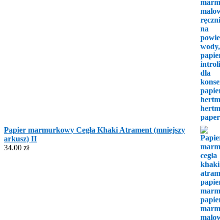
Papier marmurkowy Cegła Khaki Atrament (mniejszy
arkusz) II
34.00
zł