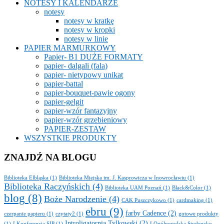
NOTESY I KALENDARZE
notesy
notesy w kratkę
notesy w kropki
notesy w linie
PAPIER MARMURKOWY
Papier- B1 DUŻE FORMATY
papier- dalgali (fala)
papier- nietypowy unikat
papier-battal
papier-bouquet-pawie ogony
papier-gelgit
papier-wzór fantazyjny
papier-wzór grzebieniowy
PAPIER-ZESTAW
WSZYSTKIE PRODUKTY
ZNAJDŹ NA BLOGU
Biblioteka Elbląska
(1)
Biblioteka Miejska im. J. Kasprowicza w Inowrocławiu
(1)
Biblioteka Raczyńskich
(4)
Biblioteka UAM Poznań
(1)
Black&Color
(1)
blog
(8)
Boże Narodzenie
(4)
CAK Puszczykowo
(1)
cardmaking
(1)
ebru
(9)
farby Cadence
(2)
czerpanie papieru
(1)
czytaty2
(1)
gotowe produkty
Introligatornia Tylkowski
(2)
(1)
I Konferencja SIP
(1)
I Ogólnopolska Studencko-