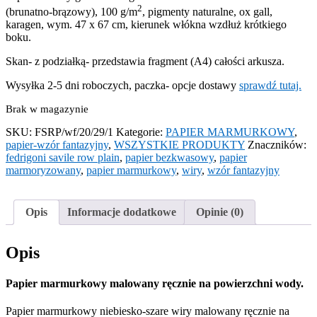
2
(brunatno-brązowy), 100 g/m
, pigmenty naturalne, ox gall,
karagen, wym. 47 x 67 cm, kierunek włókna wzdłuż krótkiego
boku.
Skan- z podziałką- przedstawia fragment (A4) całości arkusza.
Wysyłka 2-5 dni roboczych, paczka- opcje dostawy
sprawdź tutaj.
Brak w magazynie
SKU:
FSRP/wf/20/29/1
Kategorie:
PAPIER MARMURKOWY
,
papier-wzór fantazyjny
,
WSZYSTKIE PRODUKTY
Znaczników:
fedrigoni savile row plain
,
papier bezkwasowy
,
papier
marmoryzowany
,
papier marmurkowy
,
wiry
,
wzór fantazyjny
Opis
Informacje dodatkowe
Opinie (0)
Opis
Papier marmurkowy malowany ręcznie na powierzchni wody.
Papier marmurkowy niebiesko-szare wiry malowany ręcznie na