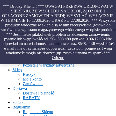
Skip
*** Drodzy Klienci! *** UWAGA! PRZERWA URLOPOWA! W
to
SIERPNIU, ZE WZGLĘDU NA URLOP, ZŁOŻONE I
content
OPŁACONE ZAMÓWIENIA BĘDĘ WYSYŁAĆ WYŁĄCZNIE
Piękno malowane na wodzie – papiery marmurkowe – materiały
W TERMINIE 10-17.08.2026 ORAZ PO 27.08.2026. *** Wszystkie
introligatorskie – oprawy – etui – pudełka
produkty widoczne w sklepie są w nim rzeczywiście, gotowe do
zamówienia wg. stanu magazynowego widocznego w opisie produktu
*** Jeśli macie jakikolwiek problem ze złożeniem zamówienia,
pytanie lub wątpliwość- tel. 504 508 480 pon.-pt. 9.00-17.00- Nie
Aktualności
odpowiadam na wiadomości anonimowe oraz SMS. Jeśli wysłałaś/eś
O Pracowni
e-mail i nie otrzymałaś/eś odpowiedzi- zadzwoń, ponieważ Twoja
Ebru
wiadomość mogła nie dotrzeć (np. została uznana za spam) ***
Warsztaty
Odrzuć
Warsztaty malowania na wodzie
Pozostałe warsztaty artystyczne
Sklep
Koszyk
Moje konto
Zamówienie
Dostawa
Dostawa i płatność
RABATY
kontakt
Regulamin
Regulamin Sklepu