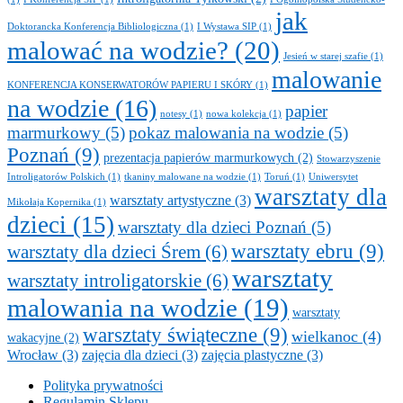
jak
Doktorancka Konferencja Bibliologiczna
(1)
I Wystawa SIP
(1)
malować na wodzie?
(20)
Jesień w starej szafie
(1)
malowanie
KONFERENCJA KONSERWATORÓW PAPIERU I SKÓRY
(1)
na wodzie
(16)
papier
notesy
(1)
nowa kolekcja
(1)
marmurkowy
(5)
pokaz malowania na wodzie
(5)
Poznań
(9)
prezentacja papierów marmurkowych
(2)
Stowarzyszenie
Introligatorów Polskich
(1)
tkaniny malowane na wodzie
(1)
Toruń
(1)
Uniwersytet
warsztaty dla
warsztaty artystyczne
(3)
Mikołaja Kopernika
(1)
dzieci
(15)
warsztaty dla dzieci Poznań
(5)
warsztaty ebru
(9)
warsztaty dla dzieci Śrem
(6)
warsztaty
warsztaty introligatorskie
(6)
malowania na wodzie
(19)
warsztaty
warsztaty świąteczne
(9)
wielkanoc
(4)
wakacyjne
(2)
Wrocław
(3)
zajęcia dla dzieci
(3)
zajęcia plastyczne
(3)
Polityka prywatności
Regulamin Sklepu