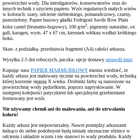
powierzchni wody. Dla introligatorów, konserwatorów oraz do
innych technik z użyciem papieru. Wzór regularnych małych wirów
w kolorach: szary, odcienie niebieskiego, pomarańczowy, czarny,
jasnozielony. Papier bazowy gładki Fedrigoni Savile Row Plain
2
kolor camel (brunatno-brązowy), 100 g/m
, pigmenty naturalne, ox
gall, karagen, wym. 47 x 67 cm, kierunek włókna wzdłuż krótkiego
boku.
Skan- z podziałką- przedstawia fragment (A4) całości arkusza.
Wysyłka 2-5 dni roboczych, paczka- opcje dostawy
sprawdź tutaj.
Kupując nasz
PAPIER MARMURKOWY
musisz wiedzieć, że
każdy arkusz jest malowany ręcznie na powierzchni wody, techniką
której korzenie sięgają X wieku. Drobinki farby są nanoszone na
powierzchnię wody pędzelkiem, poprzez napryskiwanie. W
następnej kolejności patyczkiem lub specjalnymi grzebieniami
formowany jest wzór.
Nie używamy chemii ani do malowania, ani do utrwalania
koloru!
Każdy arkusz jest niepowtarzalny. Nawet pomiędzy arkuszami
łudząco do siebie podobnymi będą istniały nieznaczne różnice w
odcieniu i układzie wzoru i nie stanowi to wady produktu. Każdy