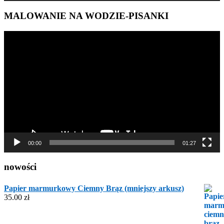
MALOWANIE NA WODZIE-PISANKI
Odtwarzacz
video
00:00
01:27
nowości
Papier marmurkowy Ciemny Brąz (mniejszy arkusz)
35.00
zł