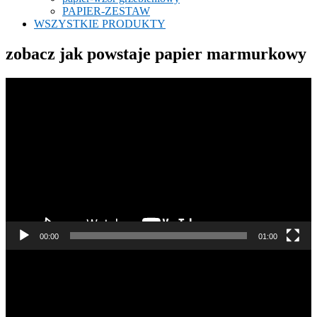
PAPIER-ZESTAW
WSZYSTKIE PRODUKTY
zobacz jak powstaje papier marmurkowy
Odtwarzacz
video
00:00
01:00
Odtwarzacz
video