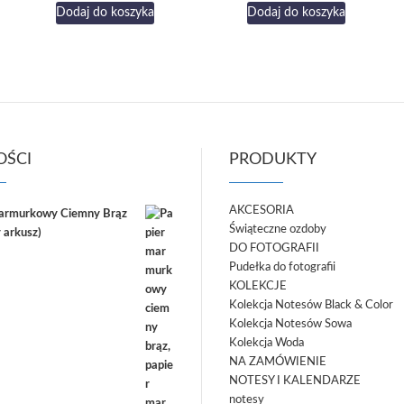
Dodaj do koszyka
Dodaj do koszyka
ŚCI
PRODUKTY
AKCESORIA
marmurkowy Ciemny Brąz
Świąteczne ozdoby
 arkusz)
DO FOTOGRAFII
Pudełka do fotografii
KOLEKCJE
Kolekcja Notesów Black & Color
Kolekcja Notesów Sowa
Kolekcja Woda
NA ZAMÓWIENIE
NOTESY I KALENDARZE
notesy