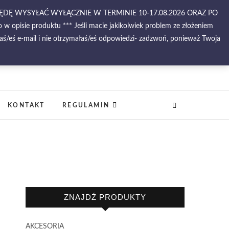
BĘDĘ WYSYŁAĆ WYŁĄCZNIE W TERMINIE 10-17.08.2026 ORAZ PO
 opisie produktu *** Jeśli macie jakikolwiek problem ze złożeniem
ś/eś e-mail i nie otrzymałaś/eś odpowiedzi- zadzwoń, ponieważ Twoja
–
KONTAKT
REGULAMIN
ZNAJDŹ PRODUKTY
AKCESORIA