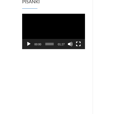
PISANKI
Odtwarzacz
video
00:00
01:27