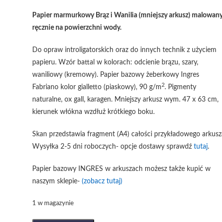
Papier marmurkowy Brąz i Wanilia (mniejszy arkusz) malowan
ręcznie na powierzchni wody.
Do opraw introligatorskich oraz do innych technik z użyciem
papieru. Wzór battal w kolorach: odcienie brązu, szary,
waniliowy (kremowy). Papier bazowy żeberkowy Ingres
2
Fabriano kolor gialletto (piaskowy), 90 g/m
. Pigmenty
naturalne, ox gall, karagen. Mniejszy arkusz wym. 47 x 63 cm,
kierunek włókna wzdłuż krótkiego boku.
Skan przedstawia fragment (A4) całości przykładowego arkusz
Wysyłka 2-5 dni roboczych- opcje dostawy sprawdź
tutaj
.
Papier bazowy INGRES w arkuszach możesz także kupić w
naszym sklepie-
(zobacz tutaj)
1 w magazynie