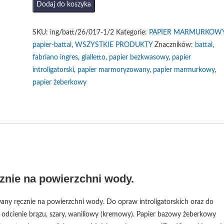
ilość
Dodaj do koszyka
Papier
marmurkowy
SKU:
ing/batt/26/017-1/2
Kategorie:
PAPIER MARMURKOW
Brąz
papier-battal
,
WSZYSTKIE PRODUKTY
Znaczników:
battal
,
i
fabriano ingres
,
gialletto
,
papier bezkwasowy
,
papier
Wanilia
introligatorski
,
papier marmoryzowany
,
papier marmurkowy
,
(mniejszy
papier żeberkowy
arkusz)
nie na powierzchni wody.
any ręcznie na powierzchni wody. Do opraw introligatorskich oraz do
: odcienie brązu, szary, waniliowy (kremowy). Papier bazowy żeberkowy