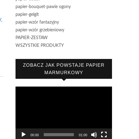
papier-bouquet-pawie ogony
papier-gelgit
Y
,
papier-wzór fantazyjny
papier-wzór grzebieniowy
PAPIER-ZESTAW
WSZYSTKIE PRODUKTY
ZOBACZ JAK POWSTAJE PAPIER
MARMURKOWY
Odtwarzacz
video
00:00
01:00