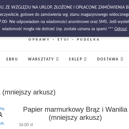
RPNIU, ZE WZGLĘDU NA URLOP, ZŁOŻONE I OPŁACONE ZAMÓWIENIA 
zeczywiście, gotowe do zamówienia wg. stanu magazynowego widocznego w
-17.00- Nie odpowiadam na wiadomości anonimowe oraz SMS. Jeśli wysłała
wiadomość mogła nie dotrzeć (np. została uznana za spam) ***
PIĘKNO MALOWANE NA WODZIE – PAPIERY
Odrzuć
MARMURKOWE – MATERIAŁY INTROLIGATORSKIE 
OPRAWY – ETUI – PUDEŁKA
EBRU
WARSZTATY
SKLEP
DOSTAWA
 (mniejszy arkusz)
Papier marmurkowy Brąz i Wanilia
(mniejszy arkusz)
36.00
zł