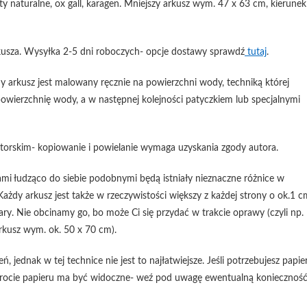
ty naturalne, ox gall, karagen. Mniejszy arkusz wym. 47 x 63 cm, kierunek
kusza. Wysyłka 2-5 dni roboczych- opcje dostawy sprawdź
tutaj
.
 arkusz jest malowany ręcznie na powierzchni wody, techniką której
powierzchnię wody, a w następnej kolejności patyczkiem lub specjalnymi
rskim- kopiowanie i powielanie wymaga uzyskania zgody autora.
mi łudząco do siebie podobnymi będą istniały nieznaczne różnice w
ażdy arkusz jest także w rzeczywistości większy z każdej strony o ok.1 c
y. Nie obcinamy go, bo może Ci się przydać w trakcie oprawy (czyli np.
rkusz wym. ok. 50 x 70 cm).
jednak w tej technice nie jest to najłatwiejsze. Jeśli potrzebujesz papie
odwrocie papieru ma być widoczne- weź pod uwagę ewentualną koniecznoś