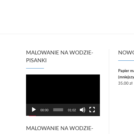
MALOWANIE NA WODZIE-
NOWO
PISANKI
Papier 
Odtwarzacz
(mniejszy
video
35.00
zł
00:00
01:02
MALOWANIE NA WODZIE-