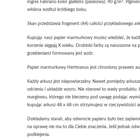
2
Ingres Fabriano kolor gialletto (piaskowy), 90 g/m
. Pigmen
włókna wzdłuż krótkiego boku.
Skan przedstawia fragment (A4) całości przykładowego ar
Kupując nasz papier marmurkowy musisz wiedzieć, że każdy
korzenie sięgają X wieku. Drobinki farby są nanoszone na 
grzebieniami formowany jest wzór.
Papier marmurkowy Hertmanus jest chroniony prawem auto
Każdy arkusz jest niepowtarzalny. Nawet pomiędzy arkusza
odcieniu i układzie wzoru. Nie stanowi to wady produktu. K
marginesu, którego nie bierzemy pod uwagę podając wymiar
kupując arkusz 48 x 68 cm otrzymujesz w rzeczywistości a
Dokładamy starań, aby odwrocie papieru było bez zaplamień, 
na oprawę nie ma to dla Ciebie znaczenia. Jeśli jednak 
podklejenia.