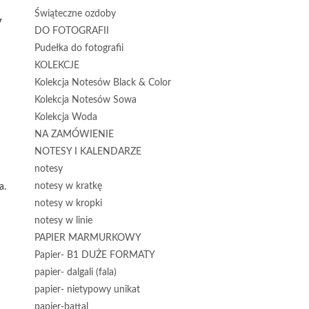
Świąteczne ozdoby
y
DO FOTOGRAFII
Pudełka do fotografii
KOLEKCJE
Kolekcja Notesów Black & Color
Kolekcja Notesów Sowa
Kolekcja Woda
NA ZAMÓWIENIE
NOTESY I KALENDARZE
notesy
notesy w kratkę
a.
notesy w kropki
notesy w linie
PAPIER MARMURKOWY
Papier- B1 DUŻE FORMATY
papier- dalgali (fala)
papier- nietypowy unikat
papier-battal