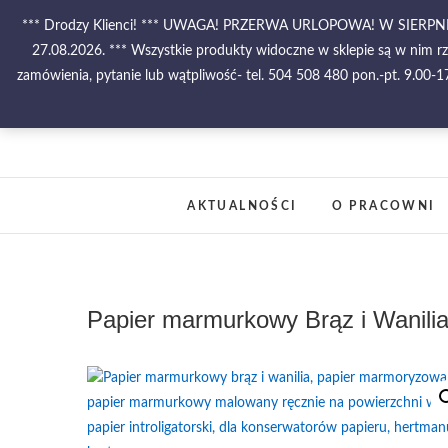
Skip
*** Drodzy Klienci! *** UWAGA! PRZERWA URLOPOWA! W SIE
to
27.08.2026. *** Wszystkie produkty widoczne w sklepie są w nim r
content
zamówienia, pytanie lub wątpliwość- tel. 504 508 480 pon.-pt. 9.00
AKTUALNOŚCI
O PRACOWNI
Papier marmurkowy Brąz i Wanilia