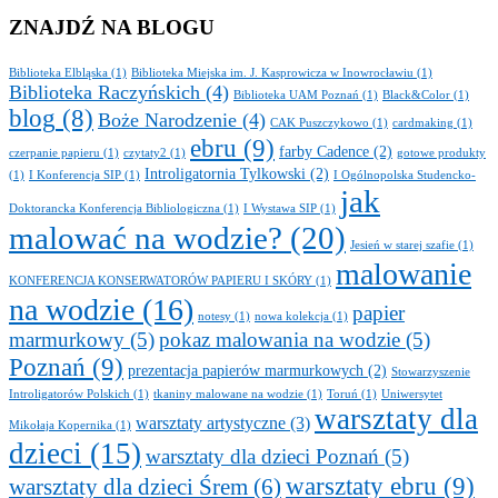
ZNAJDŹ NA BLOGU
Biblioteka Elbląska
(1)
Biblioteka Miejska im. J. Kasprowicza w Inowrocławiu
(1)
Biblioteka Raczyńskich
(4)
Biblioteka UAM Poznań
(1)
Black&Color
(1)
blog
(8)
Boże Narodzenie
(4)
CAK Puszczykowo
(1)
cardmaking
(1)
ebru
(9)
farby Cadence
(2)
czerpanie papieru
(1)
czytaty2
(1)
gotowe produkty
Introligatornia Tylkowski
(2)
(1)
I Konferencja SIP
(1)
I Ogólnopolska Studencko-
jak
Doktorancka Konferencja Bibliologiczna
(1)
I Wystawa SIP
(1)
malować na wodzie?
(20)
Jesień w starej szafie
(1)
malowanie
KONFERENCJA KONSERWATORÓW PAPIERU I SKÓRY
(1)
na wodzie
(16)
papier
notesy
(1)
nowa kolekcja
(1)
marmurkowy
(5)
pokaz malowania na wodzie
(5)
Poznań
(9)
prezentacja papierów marmurkowych
(2)
Stowarzyszenie
Introligatorów Polskich
(1)
tkaniny malowane na wodzie
(1)
Toruń
(1)
Uniwersytet
warsztaty dla
warsztaty artystyczne
(3)
Mikołaja Kopernika
(1)
dzieci
(15)
warsztaty dla dzieci Poznań
(5)
warsztaty ebru
(9)
warsztaty dla dzieci Śrem
(6)