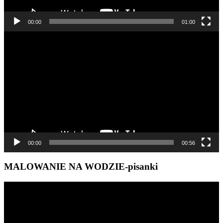
00:00
01:00
Odtwarzacz
video
00:00
00:56
MALOWANIE NA WODZIE-pisanki
Odtwarzacz
video