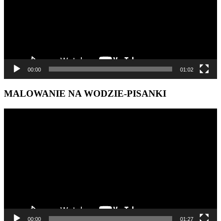
00:00
01:02
MALOWANIE NA WODZIE-PISANKI
Odtwarzacz
video
00:00
01:27