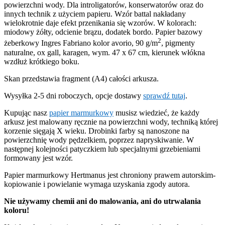
powierzchni wody. Dla introligatorów, konserwatorów oraz do
innych technik z użyciem papieru. Wzór battal nakładany
wielokrotnie daje efekt przenikania się wzorów. W kolorach:
miodowy żółty, odcienie brązu, dodatek bordo. Papier bazowy
2
żeberkowy Ingres Fabriano kolor avorio, 90 g/m
, pigmenty
naturalne, ox gall, karagen, wym. 47 x 67 cm, kierunek włókna
wzdłuż krótkiego boku.
Skan przedstawia fragment (A4) całości arkusza.
Wysyłka 2-5 dni roboczych, opcje dostawy
sprawdź tutaj
.
Kupując nasz
papier marmurkowy
musisz wiedzieć, że każdy
arkusz jest malowany ręcznie na powierzchni wody, techniką której
korzenie sięgają X wieku. Drobinki farby są nanoszone na
powierzchnię wody pędzelkiem, poprzez napryskiwanie. W
następnej kolejności patyczkiem lub specjalnymi grzebieniami
formowany jest wzór.
Papier marmurkowy Hertmanus jest chroniony prawem autorskim-
kopiowanie i powielanie wymaga uzyskania zgody autora.
Nie używamy chemii ani do malowania, ani do utrwalania
koloru!