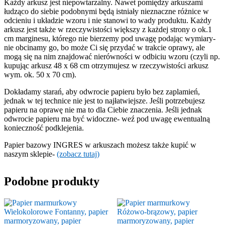
Każdy arkusz jest niepowtarzalny. Nawet pomiędzy arkuszami
łudząco do siebie podobnymi będą istniały nieznaczne różnice w
odcieniu i układzie wzoru i nie stanowi to wady produktu. Każdy
arkusz jest także w rzeczywistości większy z każdej strony o ok.1
cm marginesu, którego nie bierzemy pod uwagę podając wymiary-
nie obcinamy go, bo może Ci się przydać w trakcie oprawy, ale
mogą się na nim znajdować nierówności w odbiciu wzoru (czyli np.
kupując arkusz 48 x 68 cm otrzymujesz w rzeczywistości arkusz
wym. ok. 50 x 70 cm).
Dokładamy starań, aby odwrocie papieru było bez zaplamień,
jednak w tej technice nie jest to najłatwiejsze. Jeśli potrzebujesz
papieru na oprawę nie ma to dla Ciebie znaczenia. Jeśli jednak
odwrocie papieru ma być widoczne- weź pod uwagę ewentualną
konieczność podklejenia.
Papier bazowy INGRES w arkuszach możesz także kupić w
naszym sklepie-
(zobacz tutaj)
Podobne produkty