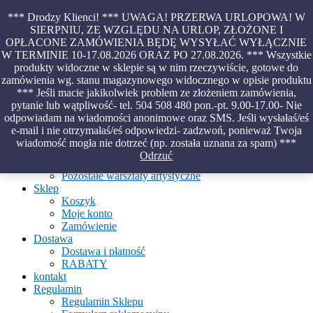
Skip
*** Drodzy Klienci! *** UWAGA! PRZERWA URLOPOWA! W
to
SIERPNIU, ZE WZGLĘDU NA URLOP, ZŁOŻONE I
content
OPŁACONE ZAMÓWIENIA BĘDĘ WYSYŁAĆ WYŁĄCZNIE
Piękno malowane na wodzie – papiery marmurkowe – materiały
W TERMINIE 10-17.08.2026 ORAZ PO 27.08.2026. *** Wszystkie
introligatorskie – oprawy – etui – pudełka
produkty widoczne w sklepie są w nim rzeczywiście, gotowe do
zamówienia wg. stanu magazynowego widocznego w opisie produktu
*** Jeśli macie jakikolwiek problem ze złożeniem zamówienia,
pytanie lub wątpliwość- tel. 504 508 480 pon.-pt. 9.00-17.00- Nie
Aktualności
odpowiadam na wiadomości anonimowe oraz SMS. Jeśli wysłałaś/eś
O Pracowni
e-mail i nie otrzymałaś/eś odpowiedzi- zadzwoń, ponieważ Twoja
Ebru
wiadomość mogła nie dotrzeć (np. została uznana za spam) ***
Warsztaty
Odrzuć
Warsztaty malowania na wodzie
Pozostałe warsztaty artystyczne
Sklep
Koszyk
Moje konto
Zamówienie
Dostawa
Dostawa i płatność
RABATY
kontakt
Regulamin
Regulamin Sklepu