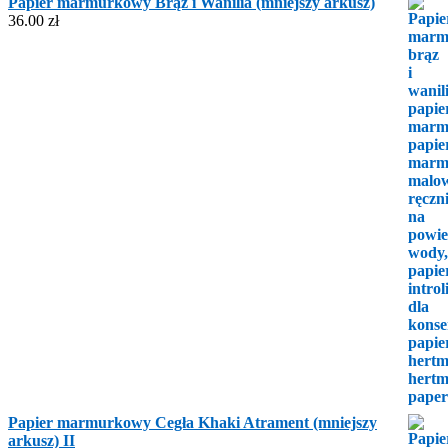
Papier marmurkowy Brąz i Wanilia (mniejszy arkusz)
36.00
zł
Papier marmurkowy Cegła Khaki Atrament (mniejszy
arkusz) II