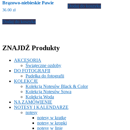
Brązowo-niebieskie Pawie
Dodaj do koszyka
36.00
zł
Dodaj do koszyka
ZNAJDŹ Produkty
AKCESORIA
Świąteczne ozdoby
DO FOTOGRAFII
Pudełka do fotografii
KOLEKCJE
Kolekcja Notesów Black & Color
Kolekcja Notesów Sowa
Kolekcja Woda
NA ZAMÓWIENIE
NOTESY I KALENDARZE
notesy
notesy w kratkę
notesy w kropki
notesy w linie