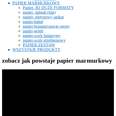
PAPIER MARMURKOWY
Papier- B1 DUŻE FORMATY
papier- dalgali (fala)
papier- nietypowy unikat
papier-battal
papier-bouquet-pawie ogony
papier-gelgit
papier-wzór fantazyjny
papier-wzór grzebieniowy
PAPIER-ZESTAW
WSZYSTKIE PRODUKTY
zobacz jak powstaje papier marmurkowy
Odtwarzacz
video