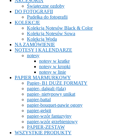
AKCESORIA
Świąteczne ozdoby
DO FOTOGRAFII
Pudełka do fotografii
KOLEKCJE
Kolekcja Notesów Black & Color
Kolekcja Notesów Sowa
Kolekcja Woda
NA ZAMÓWIENIE
NOTESY I KALENDARZE
notesy
notesy w kratkę
notesy w kropki
notesy w linie
PAPIER MARMURKOWY
Papier- B1 DUŻE FORMATY
papier- dalgali (fala)
papier- nietypowy unikat
papier-battal
papier-bouquet-pawie ogony
papier-gelgit
papier-wzór fantazyjny
papier-wzór grzebieniowy
PAPIER-ZESTAW
WSZYSTKIE PRODUKTY