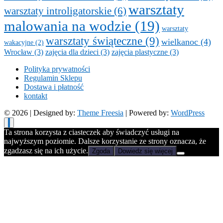
warsztaty
warsztaty introligatorskie
(6)
malowania na wodzie
(19)
warsztaty
warsztaty świąteczne
(9)
wielkanoc
(4)
wakacyjne
(2)
Wrocław
(3)
zajęcia dla dzieci
(3)
zajęcia plastyczne
(3)
Polityka prywatności
Regulamin Sklepu
Dostawa i płatność
kontakt
© 2026
| Designed by:
Theme Freesia
| Powered by:
WordPress
Ta strona korzysta z ciasteczek aby świadczyć usługi na
najwyższym poziomie. Dalsze korzystanie ze strony oznacza, że
zgadzasz się na ich użycie.
Zgoda
Dowiedz się więcej