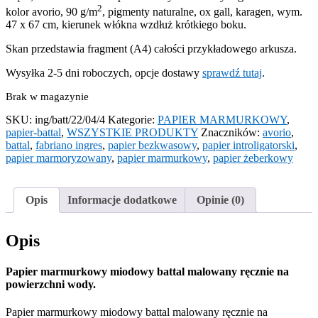
2
kolor avorio, 90 g/m
, pigmenty naturalne, ox gall, karagen, wym.
47 x 67 cm, kierunek włókna wzdłuż krótkiego boku.
Skan przedstawia fragment (A4) całości przykładowego arkusza.
Wysyłka 2-5 dni roboczych, opcje dostawy
sprawdź tutaj
.
Brak w magazynie
SKU:
ing/batt/22/04/4
Kategorie:
PAPIER MARMURKOWY
,
papier-battal
,
WSZYSTKIE PRODUKTY
Znaczników:
avorio
,
battal
,
fabriano ingres
,
papier bezkwasowy
,
papier introligatorski
,
papier marmoryzowany
,
papier marmurkowy
,
papier żeberkowy
Opis
Informacje dodatkowe
Opinie (0)
Opis
Papier marmurkowy miodowy battal malowany ręcznie na
powierzchni wody.
Papier marmurkowy miodowy battal malowany ręcznie na