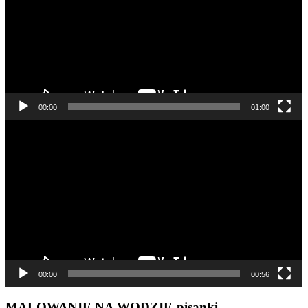
00:00
01:00
Odtwarzacz
video
00:00
00:56
MALOWANIE NA WODZIE-pisanki