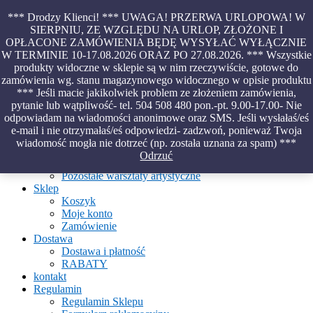
Skip
*** Drodzy Klienci! *** UWAGA! PRZERWA URLOPOWA! W
to
SIERPNIU, ZE WZGLĘDU NA URLOP, ZŁOŻONE I
content
OPŁACONE ZAMÓWIENIA BĘDĘ WYSYŁAĆ WYŁĄCZNIE
Piękno malowane na wodzie – papiery marmurkowe – materiały
W TERMINIE 10-17.08.2026 ORAZ PO 27.08.2026. *** Wszystkie
introligatorskie – oprawy – etui – pudełka
produkty widoczne w sklepie są w nim rzeczywiście, gotowe do
zamówienia wg. stanu magazynowego widocznego w opisie produktu
*** Jeśli macie jakikolwiek problem ze złożeniem zamówienia,
pytanie lub wątpliwość- tel. 504 508 480 pon.-pt. 9.00-17.00- Nie
Aktualności
odpowiadam na wiadomości anonimowe oraz SMS. Jeśli wysłałaś/eś
O Pracowni
e-mail i nie otrzymałaś/eś odpowiedzi- zadzwoń, ponieważ Twoja
Ebru
wiadomość mogła nie dotrzeć (np. została uznana za spam) ***
Warsztaty
Odrzuć
Warsztaty malowania na wodzie
Pozostałe warsztaty artystyczne
Sklep
Koszyk
Moje konto
Zamówienie
Dostawa
Dostawa i płatność
RABATY
kontakt
Regulamin
Regulamin Sklepu