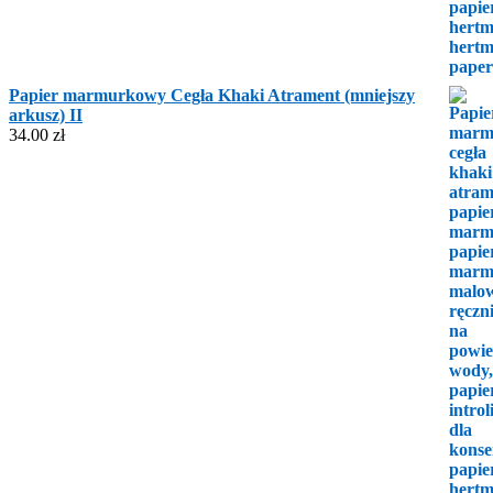
Papier marmurkowy Cegła Khaki Atrament (mniejszy
arkusz) II
34.00
zł