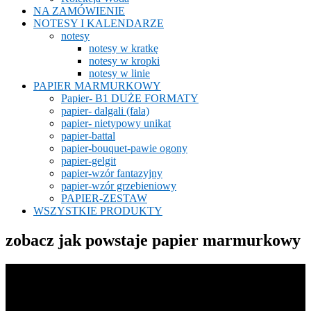
NA ZAMÓWIENIE
NOTESY I KALENDARZE
notesy
notesy w kratkę
notesy w kropki
notesy w linie
PAPIER MARMURKOWY
Papier- B1 DUŻE FORMATY
papier- dalgali (fala)
papier- nietypowy unikat
papier-battal
papier-bouquet-pawie ogony
papier-gelgit
papier-wzór fantazyjny
papier-wzór grzebieniowy
PAPIER-ZESTAW
WSZYSTKIE PRODUKTY
zobacz jak powstaje papier marmurkowy
Odtwarzacz
video