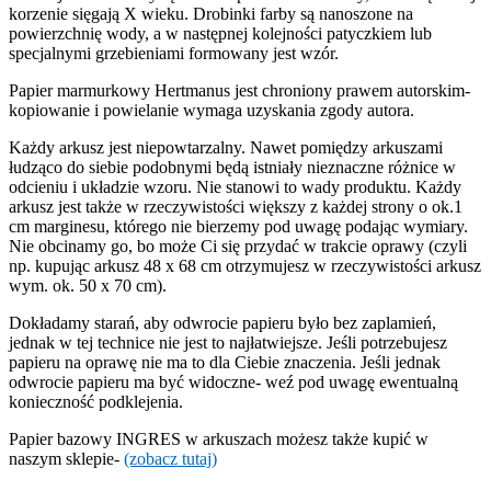
korzenie sięgają X wieku. Drobinki farby są nanoszone na
powierzchnię wody, a w następnej kolejności patyczkiem lub
specjalnymi grzebieniami formowany jest wzór.
Papier marmurkowy Hertmanus jest chroniony prawem autorskim-
kopiowanie i powielanie wymaga uzyskania zgody autora.
Każdy arkusz jest niepowtarzalny. Nawet pomiędzy arkuszami
łudząco do siebie podobnymi będą istniały nieznaczne różnice w
odcieniu i układzie wzoru. Nie stanowi to wady produktu. Każdy
arkusz jest także w rzeczywistości większy z każdej strony o ok.1
cm marginesu, którego nie bierzemy pod uwagę podając wymiary.
Nie obcinamy go, bo może Ci się przydać w trakcie oprawy (czyli
np. kupując arkusz 48 x 68 cm otrzymujesz w rzeczywistości arkusz
wym. ok. 50 x 70 cm).
Dokładamy starań, aby odwrocie papieru było bez zaplamień,
jednak w tej technice nie jest to najłatwiejsze. Jeśli potrzebujesz
papieru na oprawę nie ma to dla Ciebie znaczenia. Jeśli jednak
odwrocie papieru ma być widoczne- weź pod uwagę ewentualną
konieczność podklejenia.
Papier bazowy INGRES w arkuszach możesz także kupić w
naszym sklepie-
(zobacz tutaj)