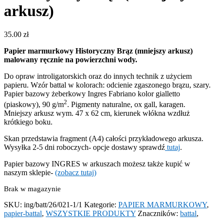
arkusz)
35.00
zł
Papier marmurkowy Historyczny Brąz (mniejszy arkusz)
malowany ręcznie na powierzchni wody.
Do opraw introligatorskich oraz do innych technik z użyciem
papieru. Wzór battal w kolorach: odcienie zgaszonego brązu, szary.
Papier bazowy żeberkowy Ingres Fabriano kolor gialletto
2
(piaskowy), 90 g/m
. Pigmenty naturalne, ox gall, karagen.
Mniejszy arkusz wym. 47 x 62 cm, kierunek włókna wzdłuż
krótkiego boku.
Skan przedstawia fragment (A4) całości przykładowego arkusza.
Wysyłka 2-5 dni roboczych- opcje dostawy sprawdź
tutaj
.
Papier bazowy INGRES w arkuszach możesz także kupić w
naszym sklepie-
(zobacz tutaj)
Brak w magazynie
SKU:
ing/batt/26/021-1/1
Kategorie:
PAPIER MARMURKOWY
,
papier-battal
,
WSZYSTKIE PRODUKTY
Znaczników:
battal
,