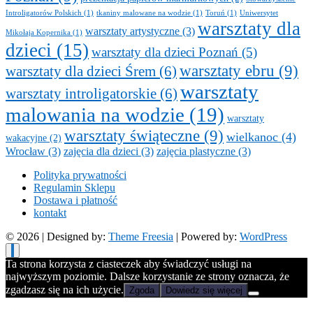
Introligatorów Polskich
(1)
tkaniny malowane na wodzie
(1)
Toruń
(1)
Uniwersytet
warsztaty dla
warsztaty artystyczne
(3)
Mikołaja Kopernika
(1)
dzieci
(15)
warsztaty dla dzieci Poznań
(5)
warsztaty ebru
(9)
warsztaty dla dzieci Śrem
(6)
warsztaty
warsztaty introligatorskie
(6)
malowania na wodzie
(19)
warsztaty
warsztaty świąteczne
(9)
wielkanoc
(4)
wakacyjne
(2)
Wrocław
(3)
zajęcia dla dzieci
(3)
zajęcia plastyczne
(3)
Polityka prywatności
Regulamin Sklepu
Dostawa i płatność
kontakt
© 2026
| Designed by:
Theme Freesia
| Powered by:
WordPress
Ta strona korzysta z ciasteczek aby świadczyć usługi na
najwyższym poziomie. Dalsze korzystanie ze strony oznacza, że
zgadzasz się na ich użycie.
Zgoda
Dowiedz się więcej