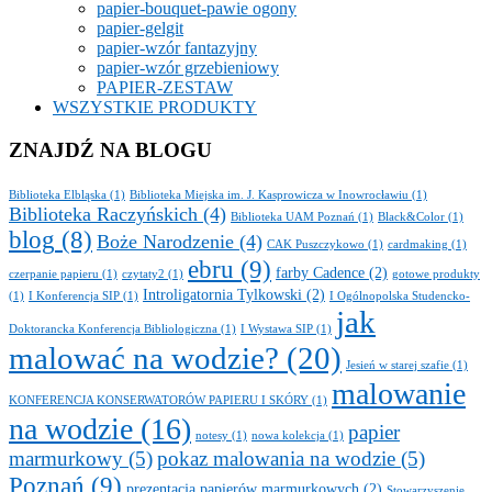
papier-bouquet-pawie ogony
papier-gelgit
papier-wzór fantazyjny
papier-wzór grzebieniowy
PAPIER-ZESTAW
WSZYSTKIE PRODUKTY
ZNAJDŹ NA BLOGU
Biblioteka Elbląska
(1)
Biblioteka Miejska im. J. Kasprowicza w Inowrocławiu
(1)
Biblioteka Raczyńskich
(4)
Biblioteka UAM Poznań
(1)
Black&Color
(1)
blog
(8)
Boże Narodzenie
(4)
CAK Puszczykowo
(1)
cardmaking
(1)
ebru
(9)
farby Cadence
(2)
czerpanie papieru
(1)
czytaty2
(1)
gotowe produkty
Introligatornia Tylkowski
(2)
(1)
I Konferencja SIP
(1)
I Ogólnopolska Studencko-
jak
Doktorancka Konferencja Bibliologiczna
(1)
I Wystawa SIP
(1)
malować na wodzie?
(20)
Jesień w starej szafie
(1)
malowanie
KONFERENCJA KONSERWATORÓW PAPIERU I SKÓRY
(1)
na wodzie
(16)
papier
notesy
(1)
nowa kolekcja
(1)
marmurkowy
(5)
pokaz malowania na wodzie
(5)
Poznań
(9)
prezentacja papierów marmurkowych
(2)
Stowarzyszenie