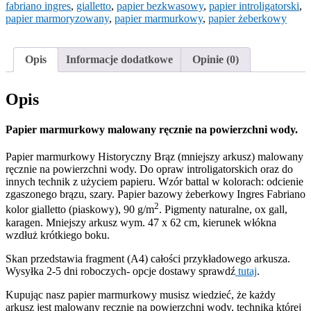
fabriano ingres
,
gialletto
,
papier bezkwasowy
,
papier introligatorski
,
papier marmoryzowany
,
papier marmurkowy
,
papier żeberkowy
Opis
Informacje dodatkowe
Opinie (0)
Opis
Papier marmurkowy malowany ręcznie na powierzchni wody.
Papier marmurkowy Historyczny Brąz (mniejszy arkusz) malowany
ręcznie na powierzchni wody. Do opraw introligatorskich oraz do
innych technik z użyciem papieru. Wzór battal w kolorach: odcienie
zgaszonego brązu, szary. Papier bazowy żeberkowy Ingres Fabriano
2
kolor gialletto (piaskowy), 90 g/m
. Pigmenty naturalne, ox gall,
karagen. Mniejszy arkusz wym. 47 x 62 cm, kierunek włókna
wzdłuż krótkiego boku.
Skan przedstawia fragment (A4) całości przykładowego arkusza.
Wysyłka 2-5 dni roboczych- opcje dostawy sprawdź
tutaj
.
Kupując nasz papier marmurkowy musisz wiedzieć, że każdy
arkusz jest malowany ręcznie na powierzchni wody, techniką której