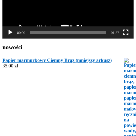
00:00
01:27
nowości
Papier marmurkowy Ciemny Brąz (mniejszy arkusz)
35.00
zł