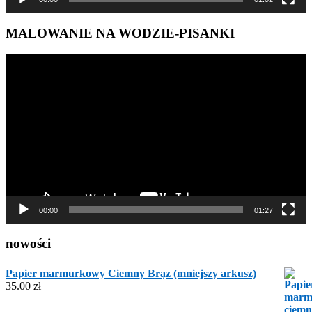
MALOWANIE NA WODZIE-PISANKI
Odtwarzacz
video
00:00
01:27
nowości
Papier marmurkowy Ciemny Brąz (mniejszy arkusz)
35.00
zł