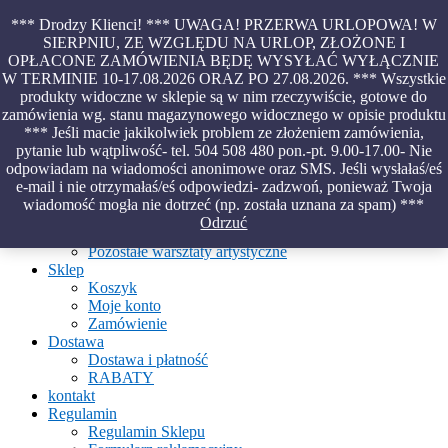
Skip
*** Drodzy Klienci! *** UWAGA! PRZERWA URLOPOWA! W
to
SIERPNIU, ZE WZGLĘDU NA URLOP, ZŁOŻONE I
content
OPŁACONE ZAMÓWIENIA BĘDĘ WYSYŁAĆ WYŁĄCZNIE
Piękno malowane na wodzie – papiery marmurkowe – materiały
W TERMINIE 10-17.08.2026 ORAZ PO 27.08.2026. *** Wszystkie
introligatorskie – oprawy – etui – pudełka
produkty widoczne w sklepie są w nim rzeczywiście, gotowe do
zamówienia wg. stanu magazynowego widocznego w opisie produktu
*** Jeśli macie jakikolwiek problem ze złożeniem zamówienia,
pytanie lub wątpliwość- tel. 504 508 480 pon.-pt. 9.00-17.00- Nie
Aktualności
odpowiadam na wiadomości anonimowe oraz SMS. Jeśli wysłałaś/eś
O Pracowni
e-mail i nie otrzymałaś/eś odpowiedzi- zadzwoń, ponieważ Twoja
Ebru
wiadomość mogła nie dotrzeć (np. została uznana za spam) ***
Warsztaty
Odrzuć
Warsztaty malowania na wodzie
Pozostałe warsztaty artystyczne
Sklep
Koszyk
Moje konto
Zamówienie
Dostawa
Dostawa i płatność
RABATY
kontakt
Regulamin
Regulamin Sklepu