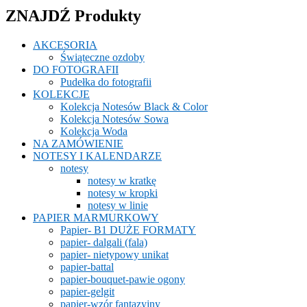
ZNAJDŹ Produkty
AKCESORIA
Świąteczne ozdoby
DO FOTOGRAFII
Pudełka do fotografii
KOLEKCJE
Kolekcja Notesów Black & Color
Kolekcja Notesów Sowa
Kolekcja Woda
NA ZAMÓWIENIE
NOTESY I KALENDARZE
notesy
notesy w kratkę
notesy w kropki
notesy w linie
PAPIER MARMURKOWY
Papier- B1 DUŻE FORMATY
papier- dalgali (fala)
papier- nietypowy unikat
papier-battal
papier-bouquet-pawie ogony
papier-gelgit
papier-wzór fantazyjny