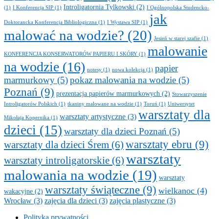
Introligatornia Tylkowski
(2)
(1)
I Konferencja SIP
(1)
I Ogólnopolska Studencko-
jak
Doktorancka Konferencja Bibliologiczna
(1)
I Wystawa SIP
(1)
malować na wodzie?
(20)
Jesień w starej szafie
(1)
malowanie
KONFERENCJA KONSERWATORÓW PAPIERU I SKÓRY
(1)
na wodzie
(16)
papier
notesy
(1)
nowa kolekcja
(1)
marmurkowy
(5)
pokaz malowania na wodzie
(5)
Poznań
(9)
prezentacja papierów marmurkowych
(2)
Stowarzyszenie
Introligatorów Polskich
(1)
tkaniny malowane na wodzie
(1)
Toruń
(1)
Uniwersytet
warsztaty dla
warsztaty artystyczne
(3)
Mikołaja Kopernika
(1)
dzieci
(15)
warsztaty dla dzieci Poznań
(5)
warsztaty ebru
(9)
warsztaty dla dzieci Śrem
(6)
warsztaty
warsztaty introligatorskie
(6)
malowania na wodzie
(19)
warsztaty
warsztaty świąteczne
(9)
wielkanoc
(4)
wakacyjne
(2)
Wrocław
(3)
zajęcia dla dzieci
(3)
zajęcia plastyczne
(3)
Polityka prywatności