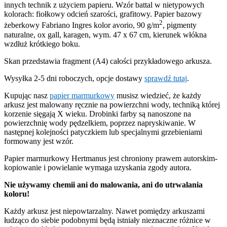
innych technik z użyciem papieru. Wzór battal w nietypowych
kolorach: fiołkowy odcień szarości, grafitowy. Papier bazowy
2
żeberkowy Fabriano Ingres kolor avorio, 90 g/m
, pigmenty
naturalne, ox gall, karagen, wym. 47 x 67 cm, kierunek włókna
wzdłuż krótkiego boku.
Skan przedstawia fragment (A4) całości przykładowego arkusza.
Wysyłka 2-5 dni roboczych, opcje dostawy
sprawdź tutaj
.
Kupując nasz
papier marmurkowy
musisz wiedzieć, że każdy
arkusz jest malowany ręcznie na powierzchni wody, techniką której
korzenie sięgają X wieku. Drobinki farby są nanoszone na
powierzchnię wody pędzelkiem, poprzez napryskiwanie. W
następnej kolejności patyczkiem lub specjalnymi grzebieniami
formowany jest wzór.
Papier marmurkowy Hertmanus jest chroniony prawem autorskim-
kopiowanie i powielanie wymaga uzyskania zgody autora.
Nie używamy chemii ani do malowania, ani do utrwalania
koloru!
Każdy arkusz jest niepowtarzalny. Nawet pomiędzy arkuszami
łudząco do siebie podobnymi będą istniały nieznaczne różnice w