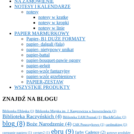
NA ZAMÓWIENIE
NOTESY I KALENDARZE
notesy
notesy w kratkę
notesy w kropki
notesy w linie
PAPIER MARMURKOWY
Papier- B1 DUŻE FORMATY
papier- dalgali (fala)
papier- nietypowy unikat
papier-battal
papier-bouquet-pawie ogony
papier-gelgit
papier-wzór fantazyjny
papier-wzór grzebieniowy
PAPIER-ZESTAW
WSZYSTKIE PRODUKTY
ZNAJDŹ NA BLOGU
Biblioteka Elbląska
(1)
Biblioteka Miejska im. J. Kasprowicza w Inowrocławiu
(1)
Biblioteka Raczyńskich
(4)
Biblioteka UAM Poznań
(1)
Black&Color
(1)
blog
(8)
Boże Narodzenie
(4)
CAK Puszczykowo
(1)
cardmaking
(1)
ebru
(9)
farby Cadence
(2)
czerpanie papieru
(1)
czytaty2
(1)
gotowe produkty