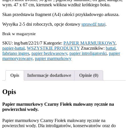
wym. 47 x 67 cm, kierunek włókna wzdłuż krótkiego boku.
Skan przedstawia fragment (A4) całości przykładowego arkusza.
Wysyłka 2-5 dni roboczych, opcje dostawy
sprawdź tutaj
.
Brak w magazynie
SKU:
ing/batt/22/21/7
Kategorie:
PAPIER MARMURKOWY
,
papier-battal
,
WSZYSTKIE PRODUKTY
Znaczników:
battal
,
fabriano ingres
,
papier bezkwasowy
,
papier introligatorski
,
papier
marmoryzowany
,
papier marmurkowy
Opis
Informacje dodatkowe
Opinie (0)
Opis
Papier marmurkowy Czarny Fiołek malowany ręcznie na
powierzchni wody.
Papier marmurkowy Czarny Fiołek malowany ręcznie na
powierzchni wody. Dla introligatorów, konserwatorów oraz do