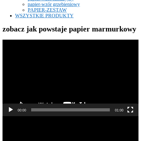
papier-wzór grzebieniowy
PAPIER-ZESTAW
WSZYSTKIE PRODUKTY
zobacz jak powstaje papier marmurkowy
Odtwarzacz
video
00:00
01:00
Odtwarzacz
video