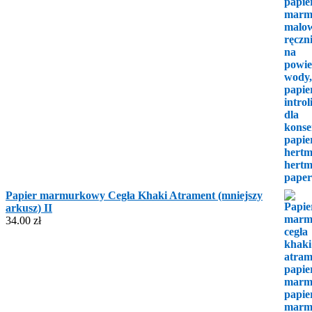
Papier marmurkowy Cegła Khaki Atrament (mniejszy
arkusz) II
34.00
zł