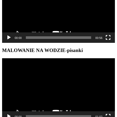
00:00
00:56
MALOWANIE NA WODZIE-pisanki
Odtwarzacz
video
00:00
01:02