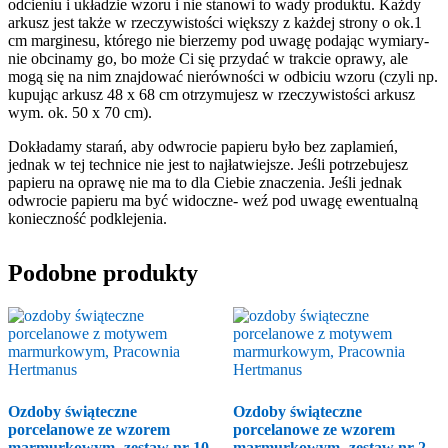
odcieniu i układzie wzoru i nie stanowi to wady produktu. Każdy
arkusz jest także w rzeczywistości większy z każdej strony o ok.1
cm marginesu, którego nie bierzemy pod uwagę podając wymiary-
nie obcinamy go, bo może Ci się przydać w trakcie oprawy, ale
mogą się na nim znajdować nierówności w odbiciu wzoru (czyli np.
kupując arkusz 48 x 68 cm otrzymujesz w rzeczywistości arkusz
wym. ok. 50 x 70 cm).
Dokładamy starań, aby odwrocie papieru było bez zaplamień,
jednak w tej technice nie jest to najłatwiejsze. Jeśli potrzebujesz
papieru na oprawę nie ma to dla Ciebie znaczenia. Jeśli jednak
odwrocie papieru ma być widoczne- weź pod uwagę ewentualną
konieczność podklejenia.
Podobne produkty
Ozdoby świąteczne
Ozdoby świąteczne
porcelanowe ze wzorem
porcelanowe ze wzorem
marmurkowym- zestaw nr 10
marmurkowym- zestaw nr 2