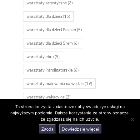
warsztaty artystyczne
(3)
warsztaty dla dzieci
(15)
warsztaty dla dzieci Poznań
(5)
warsztaty dla dzieci Śrem
(6)
warsztaty ebru
(9)
warsztaty introligatorskie
(6)
warsztaty malowania na wodzie
(19)
warsztaty wakacyjne
(2)
Ta strona korzysta z ciasteczek aby świadczyć usługi na
warsztaty świąteczne
(9)
wielkanoc
(4)
najwyższym poziomie. Dalsze korzystanie ze strony oznacza,
że zgadzasz się na ich użycie.
Wrocław
(3)
zajęcia dla dzieci
(3)
Zgoda
Dowiedz się więcej
zajęcia plastyczne
(3)