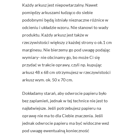
Każdy arkusz jest niepowtarzalny. Nawet
pomiędzy arkuszami łudząco do siebie
podobnymi będą istniały nieznaczne różnice w
odcieniu i układzie wzoru. Nie stanowi to wady
produktu. Każdy arkusz jest także w
rzeczywistości większy z każdej strony o ok.1 cm
marginesu. Nie bierzemy go pod uwagę podając
wymiary- nie obcinamy go, bo może Ci się
przydać w trakcie oprawy, czyli np. kupując
arkusz 48 x 68 cm otrzymujesz w rzeczywistości
arkusz wym. ok. 50 x 70 cm.
Dokładamy starań, aby odwrocie papieru było
bez zaplamień, jednak w tej technice nie jest to
najłatwiejsze. Jeśli potrzebujesz papieru na
oprawę nie ma to dla Ciebie znaczenia. Jeśli
jednak odwrocie papieru ma być widoczne weź
pod uwagę ewentualną konieczność