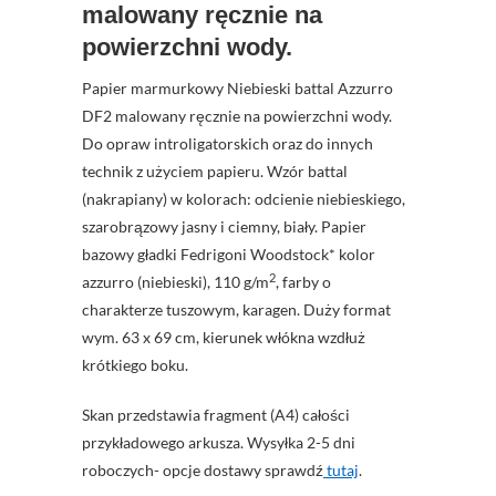
malowany ręcznie na
powierzchni wody.
Papier marmurkowy Niebieski battal Azzurro
DF2 malowany ręcznie na powierzchni wody.
Do opraw introligatorskich oraz do innych
technik z użyciem papieru. Wzór battal
(nakrapiany) w kolorach: odcienie niebieskiego,
szarobrązowy jasny i ciemny, biały. Papier
bazowy gładki Fedrigoni Woodstock* kolor
2
azzurro (niebieski), 110 g/m
, farby o
charakterze tuszowym, karagen. Duży format
wym. 63 x 69 cm, kierunek włókna wzdłuż
krótkiego boku.
Skan przedstawia fragment (A4) całości
przykładowego arkusza. Wysyłka 2-5 dni
roboczych- opcje dostawy sprawdź
tutaj
.