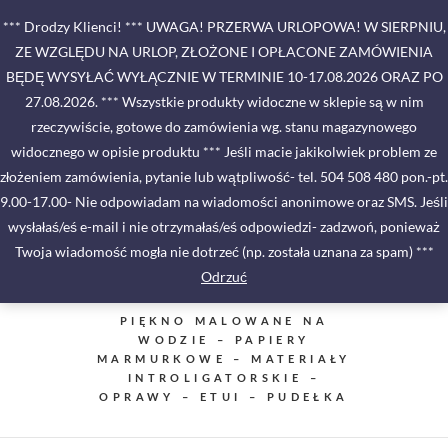
Skip
*** Drodzy Klienci! *** UWAGA! PRZERWA URLOPOWA! W SIERPNIU,
to
ZE WZGLĘDU NA URLOP, ZŁOŻONE I OPŁACONE ZAMÓWIENIA
content
BĘDĘ WYSYŁAĆ WYŁĄCZNIE W TERMINIE 10-17.08.2026 ORAZ PO
27.08.2026. *** Wszystkie produkty widoczne w sklepie są w nim
rzeczywiście, gotowe do zamówienia wg. stanu magazynowego
widocznego w opisie produktu *** Jeśli macie jakikolwiek problem ze
złożeniem zamówienia, pytanie lub wątpliwość- tel. 504 508 480 pon.-pt.
9.00-17.00- Nie odpowiadam na wiadomości anonimowe oraz SMS. Jeśli
wysłałaś/eś e-mail i nie otrzymałaś/eś odpowiedzi- zadzwoń, ponieważ
Twoja wiadomość mogła nie dotrzeć (np. została uznana za spam) ***
Odrzuć
PIĘKNO MALOWANE NA
WODZIE – PAPIERY
MARMURKOWE – MATERIAŁY
INTROLIGATORSKIE –
OPRAWY – ETUI – PUDEŁKA