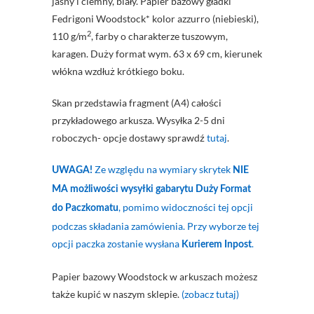
jasny i ciemny, biały. Papier bazowy gładki
Fedrigoni Woodstock* kolor azzurro (niebieski),
2
110 g/m
, farby o charakterze tuszowym,
karagen. Duży format wym. 63 x 69 cm, kierunek
włókna wzdłuż krótkiego boku.
Skan przedstawia fragment (A4) całości
przykładowego arkusza. Wysyłka 2-5 dni
roboczych- opcje dostawy sprawdź
tutaj
.
Ze względu na wymiary skrytek
UWAGA!
NIE
MA możliwości wysyłki gabarytu Duży Format
, pomimo widoczności tej opcji
do Paczkomatu
podczas składania zamówienia. Przy wyborze tej
opcji paczka zostanie wysłana
.
Kurierem Inpost
Papier bazowy Woodstock w arkuszach możesz
także kupić w naszym sklepie.
(zobacz tutaj)