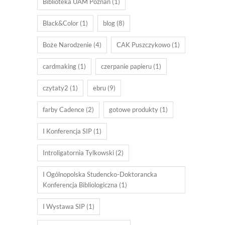
Biblioteka UAM Poznań
(1)
Black&Color
(1)
blog
(8)
Boże Narodzenie
(4)
CAK Puszczykowo
(1)
cardmaking
(1)
czerpanie papieru
(1)
czytaty2
(1)
ebru
(9)
farby Cadence
(2)
gotowe produkty
(1)
I Konferencja SIP
(1)
Introligatornia Tylkowski
(2)
I Ogólnopolska Studencko-Doktorancka
Konferencja Bibliologiczna
(1)
I Wystawa SIP
(1)