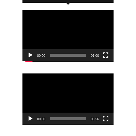
Odtwarzacz
video
00:00
01:00
Odtwarzacz
video
00:00
00:56