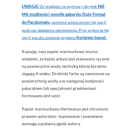
Ze względu na wymiary skrytek
UWAGA!
NIE
MA możliwości wysyłki gabarytu Duży Format
, pomimo widoczności tej opcji
do Paczkomatu
podczas składania zamówienia. Przy wyborze tej
opcji paczka zostanie wysłana
.
Kurierem Inpost
Kupując nasz papier marmurkowy musisz
wiedzieć, że każdy arkusz jest malowany ręcznie
na powierzchni wody, techniką której korzenie
sięgają X wieku. Drobinki farby są nanoszone na
powierzchnię wody, a w następnej kolejności
patyczkiem lub specjalnymi grzebieniami
formowany jest wzór.
Papier marmurkowy Hertmanus jest chroniony
prawem autorskim- kopiowanie i powielanie
wymaga uzyskania zgody autora.