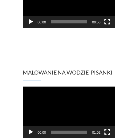
00:00
00:56
MALOWANIE NA WODZIE-PISANKI
Odtwarzacz
video
00:00
01:02