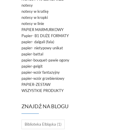
notesy
notesy w kratkę
notesy w kropki
notesy w linie
PAPIER MARMURKOWY
Papier- B1 DUŻE FORMATY
papier- dalgali (fala)
papier- nietypowy unikat
papier-battal
papier-bouquet-pawie ogony
papier-gelgit
papier-wzór fantazyjny
papier-wzór grzebieniowy
PAPIER-ZESTAW
WSZYSTKIE PRODUKTY
ZNAJDŹ NA BLOGU
Biblioteka Elbląska
(1)