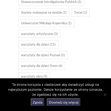
Stowarzyszenie Introligatorów Polskich
(1)
tkaniny malowane na wodzie
(1)
Toruń
(1)
Uniwersytet Mikołaja Kopernika
(1)
warsztaty artystyczne
(3)
warsztaty dla dzieci
(15)
warsztaty dla dzieci Poznań
(5)
warsztaty dla dzieci Śrem
(6)
warsztaty ebru
(9)
Ta strona korzysta z ciasteczek aby świadczyć usługi na
warsztaty introligatorskie
(6)
najwyższym poziomie. Dalsze korzystanie ze strony oznacza,
że zgadzasz się na ich użycie.
warsztaty malowania na wodzie
(19)
Zgoda
Dowiedz się więcej
warsztaty wakacyjne
(2)