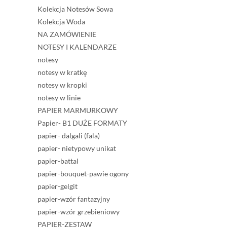
Kolekcja Notesów Sowa
Kolekcja Woda
NA ZAMÓWIENIE
NOTESY I KALENDARZE
notesy
notesy w kratkę
notesy w kropki
notesy w linie
PAPIER MARMURKOWY
Papier- B1 DUŻE FORMATY
papier- dalgali (fala)
papier- nietypowy unikat
papier-battal
papier-bouquet-pawie ogony
papier-gelgit
papier-wzór fantazyjny
papier-wzór grzebieniowy
PAPIER-ZESTAW