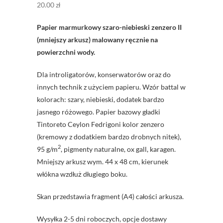
20.00
zł
Papier marmurkowy szaro-niebieski zenzero II
(mniejszy arkusz) malowany ręcznie na
powierzchni wody.
Dla introligatorów, konserwatorów oraz do
innych technik z użyciem papieru. Wzór battal w
kolorach: szary, niebieski, dodatek bardzo
jasnego różowego. Papier bazowy gładki
Tintoreto Ceylon Fedrigoni kolor zenzero
(kremowy z dodatkiem bardzo drobnych nitek),
2
95 g/m
, pigmenty naturalne, ox gall, karagen.
Mniejszy arkusz wym. 44 x 48 cm, kierunek
włókna wzdłuż długiego boku.
Skan przedstawia fragment (A4) całości arkusza.
Wysyłka 2-5 dni roboczych, opcje dostawy