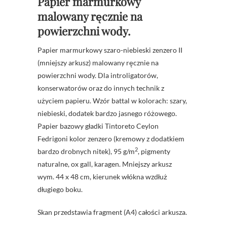
Papier marmurkowy
malowany ręcznie na
powierzchni wody.
Papier marmurkowy szaro-niebieski zenzero II
(mniejszy arkusz) malowany ręcznie na
powierzchni wody. Dla introligatorów,
konserwatorów oraz do innych technik z
użyciem papieru. Wzór battal w kolorach: szary,
niebieski, dodatek bardzo jasnego różowego.
Papier bazowy gładki Tintoreto Ceylon
Fedrigoni kolor zenzero (kremowy z dodatkiem
2
bardzo drobnych nitek), 95 g/m
, pigmenty
naturalne, ox gall, karagen. Mniejszy arkusz
wym. 44 x 48 cm, kierunek włókna wzdłuż
długiego boku.
Skan przedstawia fragment (A4) całości arkusza.