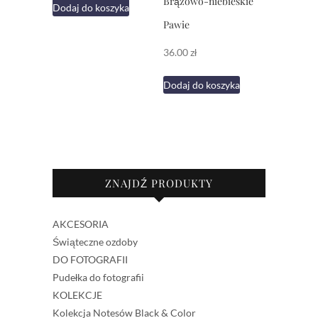
Brązowo-niebieskie
Dodaj do koszyka
Pawie
36.00
zł
Dodaj do koszyka
ZNAJDŹ PRODUKTY
AKCESORIA
Świąteczne ozdoby
DO FOTOGRAFII
Pudełka do fotografii
KOLEKCJE
Kolekcja Notesów Black & Color