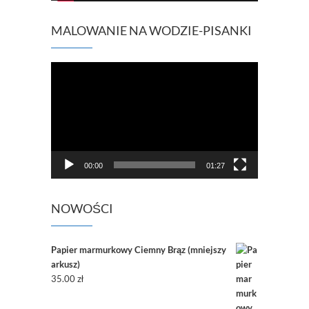
MALOWANIE NA WODZIE-PISANKI
Odtwarzacz
video
00:00
01:27
NOWOŚCI
Papier marmurkowy Ciemny Brąz (mniejszy
arkusz)
35.00
zł