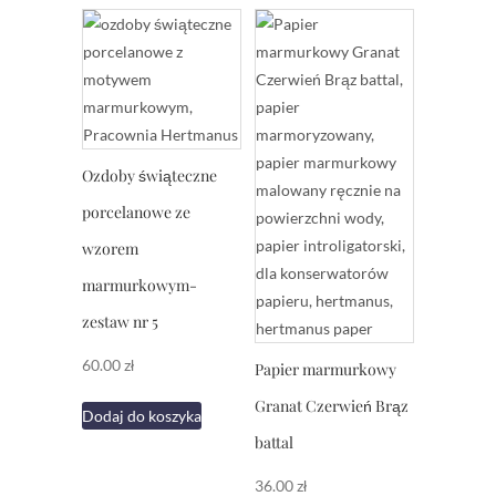
Ozdoby świąteczne
porcelanowe ze
wzorem
marmurkowym-
zestaw nr 5
60.00
zł
Papier marmurkowy
Granat Czerwień Brąz
Dodaj do koszyka
battal
36.00
zł