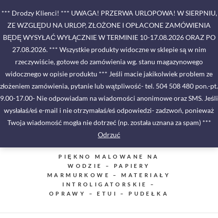
Skip
*** Drodzy Klienci! *** UWAGA! PRZERWA URLOPOWA! W SIERPNIU,
to
ZE WZGLĘDU NA URLOP, ZŁOŻONE I OPŁACONE ZAMÓWIENIA
content
BĘDĘ WYSYŁAĆ WYŁĄCZNIE W TERMINIE 10-17.08.2026 ORAZ PO
27.08.2026. *** Wszystkie produkty widoczne w sklepie są w nim
rzeczywiście, gotowe do zamówienia wg. stanu magazynowego
widocznego w opisie produktu *** Jeśli macie jakikolwiek problem ze
złożeniem zamówienia, pytanie lub wątpliwość- tel. 504 508 480 pon.-pt.
9.00-17.00- Nie odpowiadam na wiadomości anonimowe oraz SMS. Jeśli
wysłałaś/eś e-mail i nie otrzymałaś/eś odpowiedzi- zadzwoń, ponieważ
Twoja wiadomość mogła nie dotrzeć (np. została uznana za spam) ***
Odrzuć
PIĘKNO MALOWANE NA
WODZIE – PAPIERY
MARMURKOWE – MATERIAŁY
INTROLIGATORSKIE –
OPRAWY – ETUI – PUDEŁKA