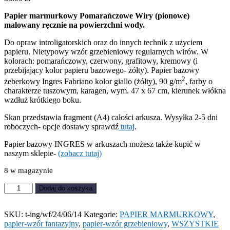
Papier marmurkowy Pomarańczowe Wiry (pionowe)
malowany ręcznie na powierzchni wody.
Do opraw introligatorskich oraz do innych technik z użyciem
papieru. Nietypowy wzór grzebieniowy regularnych wirów. W
kolorach: pomarańczowy, czerwony, grafitowy, kremowy (i
przebijający kolor papieru bazowego- żółty). Papier bazowy
2
żeberkowy Ingres Fabriano kolor giallo (żółty), 90 g/m
, farby o
charakterze tuszowym, karagen, wym. 47 x 67 cm, kierunek włókna
wzdłuż krótkiego boku.
Skan przedstawia fragment (A4) całości arkusza. Wysyłka 2-5 dni
roboczych- opcje dostawy sprawdź
tutaj
.
Papier bazowy INGRES w arkuszach możesz także kupić w
naszym sklepie-
(zobacz tutaj)
8 w magazynie
ilość
Dodaj do koszyka
Papier
marmurkowy
Pomarańczowe
SKU:
t-ing/wf/24/06/14
Kategorie:
PAPIER MARMURKOWY
,
Wiry
papier-wzór fantazyjny
,
papier-wzór grzebieniowy
,
WSZYSTKIE