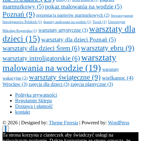
marmurkowy
(5)
pokaz malowania na wodzie
(5)
Poznań
(9)
prezentacja papierów marmurkowych
(2)
Stowarzyszenie
Introligatorów Polskich
(1)
tkaniny malowane na wodzie
(1)
Toruń
(1)
Uniwersytet
warsztaty dla
warsztaty artystyczne
(3)
Mikołaja Kopernika
(1)
dzieci
(15)
warsztaty dla dzieci Poznań
(5)
warsztaty ebru
(9)
warsztaty dla dzieci Śrem
(6)
warsztaty
warsztaty introligatorskie
(6)
malowania na wodzie
(19)
warsztaty
warsztaty świąteczne
(9)
wielkanoc
(4)
wakacyjne
(2)
Wrocław
(3)
zajęcia dla dzieci
(3)
zajęcia plastyczne
(3)
Polityka prywatności
Regulamin Sklepu
Dostawa i płatność
kontakt
© 2026
| Designed by:
Theme Freesia
| Powered by:
WordPress
Ta strona korzysta z ciasteczek aby świadczyć usługi na
najwyższym poziomie. Dalsze korzystanie ze strony oznacza, że