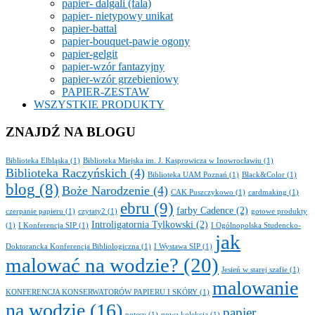
papier- dalgali (fala)
papier- nietypowy unikat
papier-battal
papier-bouquet-pawie ogony
papier-gelgit
papier-wzór fantazyjny
papier-wzór grzebieniowy
PAPIER-ZESTAW
WSZYSTKIE PRODUKTY
ZNAJDŹ NA BLOGU
Biblioteka Elbląska
(1)
Biblioteka Miejska im. J. Kasprowicza w Inowrocławiu
(1)
Biblioteka Raczyńskich
(4)
Biblioteka UAM Poznań
(1)
Black&Color
(1)
blog
(8)
Boże Narodzenie
(4)
CAK Puszczykowo
(1)
cardmaking
(1)
ebru
(9)
farby Cadence
(2)
czerpanie papieru
(1)
czytaty2
(1)
gotowe produkty
Introligatornia Tylkowski
(2)
(1)
I Konferencja SIP
(1)
I Ogólnopolska Studencko-
jak
Doktorancka Konferencja Bibliologiczna
(1)
I Wystawa SIP
(1)
malować na wodzie?
(20)
Jesień w starej szafie
(1)
malowanie
KONFERENCJA KONSERWATORÓW PAPIERU I SKÓRY
(1)
na wodzie
(16)
papier
notesy
(1)
nowa kolekcja
(1)