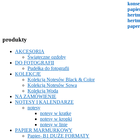
produkty
AKCESORIA
Świąteczne ozdoby
DO FOTOGRAFII
Pudełka do fotografii
KOLEKCJE
Kolekcja Notesów Black & Color
Kolekcja Notesów Sowa
Kolekcja Woda
NA ZAMÓWIENIE
NOTESY I KALENDARZE
notesy
notesy w kratkę
notesy w kropki
notesy w linie
PAPIER MARMURKOWY
Papier- B1 DUŻE FORMATY