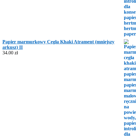
Papier marmurkowy Cegła Khaki Atrament (mniejszy
arkusz) II
34.00
zł