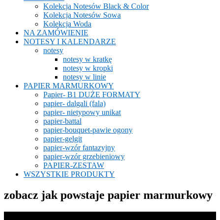
Kolekcja Notesów Black & Color
Kolekcja Notesów Sowa
Kolekcja Woda
NA ZAMÓWIENIE
NOTESY I KALENDARZE
notesy
notesy w kratkę
notesy w kropki
notesy w linie
PAPIER MARMURKOWY
Papier- B1 DUŻE FORMATY
papier- dalgali (fala)
papier- nietypowy unikat
papier-battal
papier-bouquet-pawie ogony
papier-gelgit
papier-wzór fantazyjny
papier-wzór grzebieniowy
PAPIER-ZESTAW
WSZYSTKIE PRODUKTY
zobacz jak powstaje papier marmurkowy
Odtwarzacz