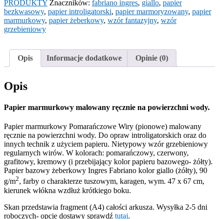
(pionowe)
PRODUKTY
Znaczników:
fabriano ingres
,
giallo
,
papier
bezkwasowy
,
papier introligatorski
,
papier marmoryzowany
,
papier
marmurkowy
,
papier żeberkowy
,
wzór fantazyjny
,
wzór
grzebieniowy
Opis
Informacje dodatkowe
Opinie (0)
Opis
Papier marmurkowy malowany ręcznie na powierzchni wody.
Papier marmurkowy Pomarańczowe Wiry (pionowe) malowany
ręcznie na powierzchni wody. Do opraw introligatorskich oraz do
innych technik z użyciem papieru. Nietypowy wzór grzebieniowy
regularnych wirów. W kolorach: pomarańczowy, czerwony,
grafitowy, kremowy (i przebijający kolor papieru bazowego- żółty).
Papier bazowy żeberkowy Ingres Fabriano kolor giallo (żółty), 90
2
g/m
, farby o charakterze tuszowym, karagen, wym. 47 x 67 cm,
kierunek włókna wzdłuż krótkiego boku.
Skan przedstawia fragment (A4) całości arkusza. Wysyłka 2-5 dni
roboczych- opcje dostawy sprawdź
tutaj
.