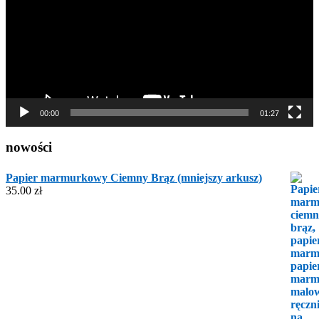
00:00
01:27
nowości
Papier marmurkowy Ciemny Brąz (mniejszy arkusz)
35.00
zł