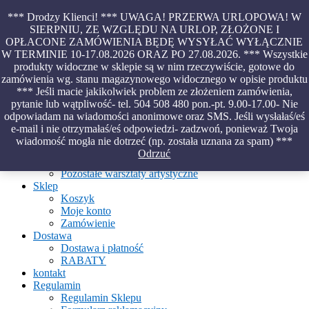
Skip
*** Drodzy Klienci! *** UWAGA! PRZERWA URLOPOWA! W
to
SIERPNIU, ZE WZGLĘDU NA URLOP, ZŁOŻONE I
content
OPŁACONE ZAMÓWIENIA BĘDĘ WYSYŁAĆ WYŁĄCZNIE
Piękno malowane na wodzie – papiery marmurkowe – materiały
W TERMINIE 10-17.08.2026 ORAZ PO 27.08.2026. *** Wszystkie
introligatorskie – oprawy – etui – pudełka
produkty widoczne w sklepie są w nim rzeczywiście, gotowe do
zamówienia wg. stanu magazynowego widocznego w opisie produktu
*** Jeśli macie jakikolwiek problem ze złożeniem zamówienia,
pytanie lub wątpliwość- tel. 504 508 480 pon.-pt. 9.00-17.00- Nie
Aktualności
odpowiadam na wiadomości anonimowe oraz SMS. Jeśli wysłałaś/eś
O Pracowni
e-mail i nie otrzymałaś/eś odpowiedzi- zadzwoń, ponieważ Twoja
Ebru
wiadomość mogła nie dotrzeć (np. została uznana za spam) ***
Warsztaty
Odrzuć
Warsztaty malowania na wodzie
Pozostałe warsztaty artystyczne
Sklep
Koszyk
Moje konto
Zamówienie
Dostawa
Dostawa i płatność
RABATY
kontakt
Regulamin
Regulamin Sklepu