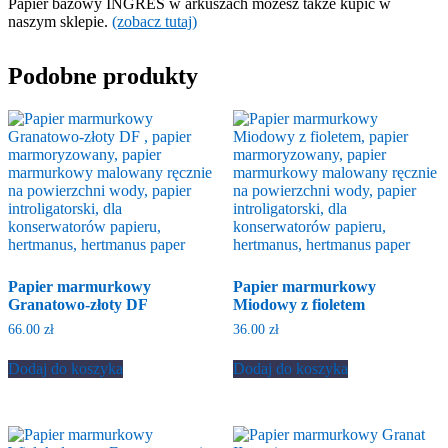
Papier bazowy INGRES w arkuszach możesz także kupić w
naszym sklepie.
(zobacz tutaj)
Podobne produkty
Papier marmurkowy
Papier marmurkowy
Granatowo-złoty DF
Miodowy z fioletem
66.00
zł
36.00
zł
Dodaj do koszyka
Dodaj do koszyka