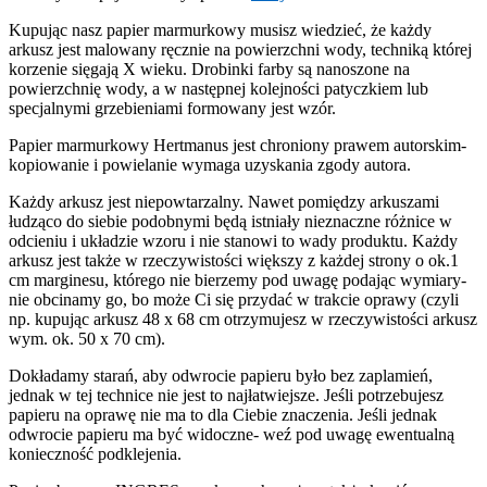
Kupując nasz papier marmurkowy musisz wiedzieć, że każdy
arkusz jest malowany ręcznie na powierzchni wody, techniką której
korzenie sięgają X wieku. Drobinki farby są nanoszone na
powierzchnię wody, a w następnej kolejności patyczkiem lub
specjalnymi grzebieniami formowany jest wzór.
Papier marmurkowy Hertmanus jest chroniony prawem autorskim-
kopiowanie i powielanie wymaga uzyskania zgody autora.
Każdy arkusz jest niepowtarzalny. Nawet pomiędzy arkuszami
łudząco do siebie podobnymi będą istniały nieznaczne różnice w
odcieniu i układzie wzoru i nie stanowi to wady produktu. Każdy
arkusz jest także w rzeczywistości większy z każdej strony o ok.1
cm marginesu, którego nie bierzemy pod uwagę podając wymiary-
nie obcinamy go, bo może Ci się przydać w trakcie oprawy (czyli
np. kupując arkusz 48 x 68 cm otrzymujesz w rzeczywistości arkusz
wym. ok. 50 x 70 cm).
Dokładamy starań, aby odwrocie papieru było bez zaplamień,
jednak w tej technice nie jest to najłatwiejsze. Jeśli potrzebujesz
papieru na oprawę nie ma to dla Ciebie znaczenia. Jeśli jednak
odwrocie papieru ma być widoczne- weź pod uwagę ewentualną
konieczność podklejenia.