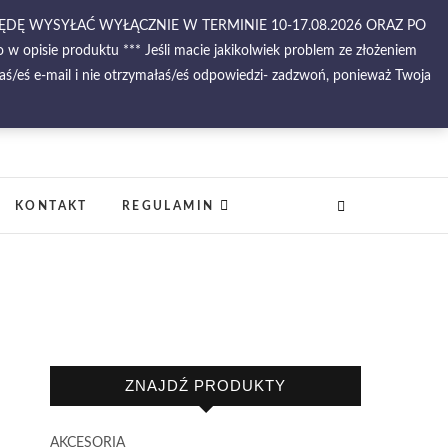
BĘDĘ WYSYŁAĆ WYŁĄCZNIE W TERMINIE 10-17.08.2026 ORAZ PO
 opisie produktu *** Jeśli macie jakikolwiek problem ze złożeniem
ś/eś e-mail i nie otrzymałaś/eś odpowiedzi- zadzwoń, ponieważ Twoja
–
KONTAKT
REGULAMIN
ZNAJDŹ PRODUKTY
AKCESORIA