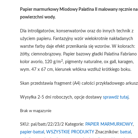
Papier marmurkowy Miodowy Palatina II malowany ręcznie na
powierzchni wody.
Dla introligatorów, konserwatorów oraz do innych technik z
użyciem papieru. Fantazyjny wzór wielokrotnie nakładanych
warstw farby daje efekt przenikania się wzorów. W kolorach:
żółty, ciemnobrązowy. Papier bazowy gładki Palatina Fabriano
2
kolor avorio, 120 g/m
, pigmenty naturalne, ox gall, karagen,
wym. 47 x 67 cm, kierunek włókna wzdłuż krótkiego boku.
Skan przedstawia fragment (A4) całości przykładowego arkusz
Wysyłka 2-5 dni roboczych, opcje dostawy
sprawdź tutaj
.
Brak w magazynie
SKU:
pal/batt/22/23/2
Kategorie:
PAPIER MARMURKOWY
,
papier-battal
,
WSZYSTKIE PRODUKTY
Znaczników:
battal
,