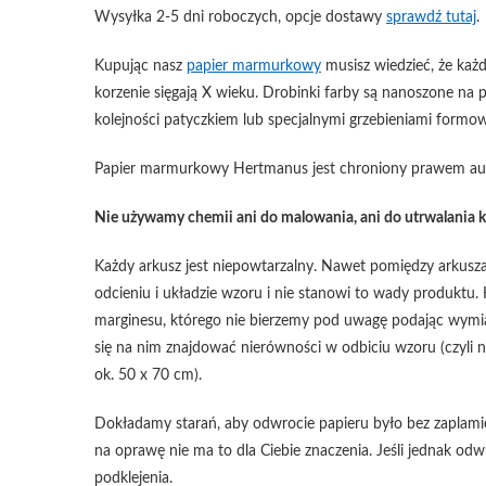
Wysyłka 2-5 dni roboczych, opcje dostawy
sprawdź tutaj
.
Kupując nasz
papier marmurkowy
musisz wiedzieć, że każd
korzenie sięgają X wieku. Drobinki farby są nanoszone na
kolejności patyczkiem lub specjalnymi grzebieniami formow
Papier marmurkowy Hertmanus jest chroniony prawem auto
Nie używamy chemii ani do malowania, ani do utrwalania k
Każdy arkusz jest niepowtarzalny. Nawet pomiędzy arkusza
odcieniu i układzie wzoru i nie stanowi to wady produktu. 
marginesu, którego nie bierzemy pod uwagę podając wymia
się na nim znajdować nierówności w odbiciu wzoru (czyli 
ok. 50 x 70 cm).
Dokładamy starań, aby odwrocie papieru było bez zaplamień, 
na oprawę nie ma to dla Ciebie znaczenia. Jeśli jednak 
podklejenia.