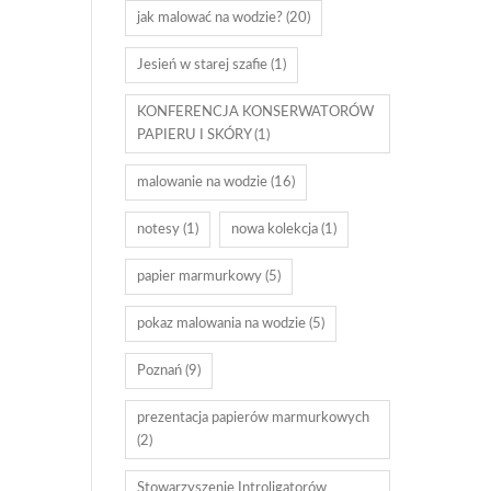
jak malować na wodzie?
(20)
Jesień w starej szafie
(1)
KONFERENCJA KONSERWATORÓW
PAPIERU I SKÓRY
(1)
malowanie na wodzie
(16)
notesy
(1)
nowa kolekcja
(1)
papier marmurkowy
(5)
pokaz malowania na wodzie
(5)
Poznań
(9)
prezentacja papierów marmurkowych
(2)
Stowarzyszenie Introligatorów