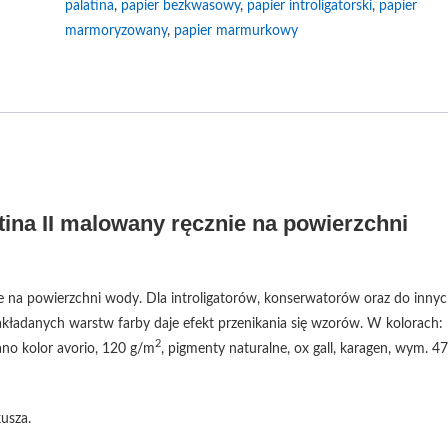
palatina
,
papier bezkwasowy
,
papier introligatorski
,
papier
marmoryzowany
,
papier marmurkowy
na II malowany ręcznie na powierzchni
 na powierzchni wody. Dla introligatorów, konserwatorów oraz do inny
akładanych warstw farby daje efekt przenikania się wzorów. W kolorach:
2
ano kolor avorio, 120 g/m
, pigmenty naturalne, ox gall, karagen, wym. 47
usza.