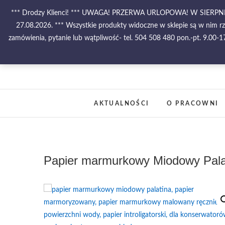
Skip
*** Drodzy Klienci! *** UWAGA! PRZERWA URLOPOWA! W SIE
to
27.08.2026. *** Wszystkie produkty widoczne w sklepie są w nim r
content
zamówienia, pytanie lub wątpliwość- tel. 504 508 480 pon.-pt. 9.00
AKTUALNOŚCI
O PRACOWNI
Papier marmurkowy Miodowy Palat