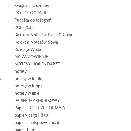
Świąteczne ozdoby
DO FOTOGRAFII
Pudełka do fotografii
KOLEKCJE
Kolekcja Notesów Black & Color
Kolekcja Notesów Sowa
Kolekcja Woda
NA ZAMÓWIENIE
NOTESY I KALENDARZE
notesy
notesy w kratkę
a.
notesy w kropki
notesy w linie
PAPIER MARMURKOWY
Papier- B1 DUŻE FORMATY
papier- dalgali (fala)
papier- nietypowy unikat
papier-battal