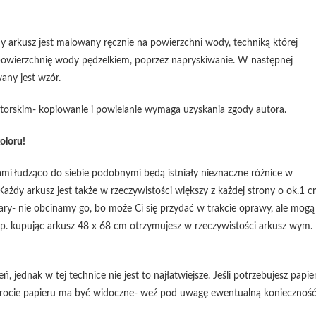
y arkusz jest malowany ręcznie na powierzchni wody, techniką której
 powierzchnię wody pędzelkiem, poprzez napryskiwanie. W następnej
any jest wzór.
rskim- kopiowanie i powielanie wymaga uzyskania zgody autora.
oloru!
mi łudząco do siebie podobnymi będą istniały nieznaczne różnice w
Każdy arkusz jest także w rzeczywistości większy z każdej strony o ok.1 
ry- nie obcinamy go, bo może Ci się przydać w trakcie oprawy, ale mogą
np. kupując arkusz 48 x 68 cm otrzymujesz w rzeczywistości arkusz wym.
jednak w tej technice nie jest to najłatwiejsze. Jeśli potrzebujesz papie
odwrocie papieru ma być widoczne- weź pod uwagę ewentualną koniecznoś