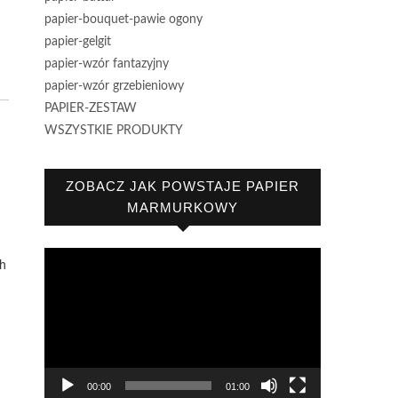
papier-bouquet-pawie ogony
papier-gelgit
papier-wzór fantazyjny
papier-wzór grzebieniowy
PAPIER-ZESTAW
WSZYSTKIE PRODUKTY
ZOBACZ JAK POWSTAJE PAPIER
MARMURKOWY
Odtwarzacz
ch
video
00:00
01:00