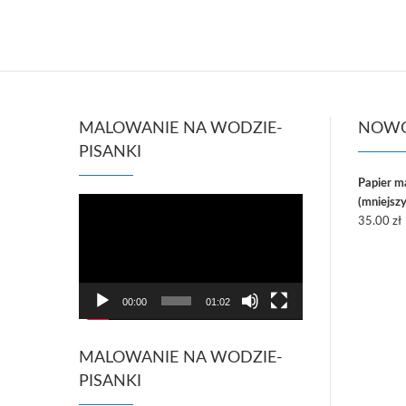
MALOWANIE NA WODZIE-
NOWO
PISANKI
Papier 
Odtwarzacz
(mniejszy
video
35.00
zł
00:00
01:02
MALOWANIE NA WODZIE-
PISANKI