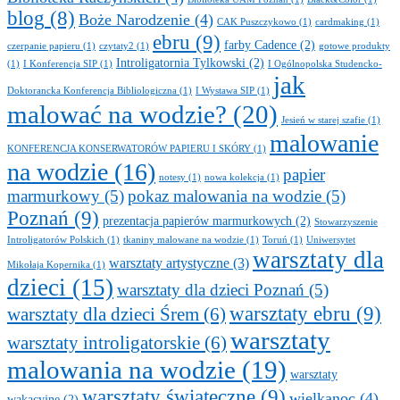
blog
(8)
Boże Narodzenie
(4)
CAK Puszczykowo
(1)
cardmaking
(1)
ebru
(9)
farby Cadence
(2)
czerpanie papieru
(1)
czytaty2
(1)
gotowe produkty
Introligatornia Tylkowski
(2)
(1)
I Konferencja SIP
(1)
I Ogólnopolska Studencko-
jak
Doktorancka Konferencja Bibliologiczna
(1)
I Wystawa SIP
(1)
malować na wodzie?
(20)
Jesień w starej szafie
(1)
malowanie
KONFERENCJA KONSERWATORÓW PAPIERU I SKÓRY
(1)
na wodzie
(16)
papier
notesy
(1)
nowa kolekcja
(1)
marmurkowy
(5)
pokaz malowania na wodzie
(5)
Poznań
(9)
prezentacja papierów marmurkowych
(2)
Stowarzyszenie
Introligatorów Polskich
(1)
tkaniny malowane na wodzie
(1)
Toruń
(1)
Uniwersytet
warsztaty dla
warsztaty artystyczne
(3)
Mikołaja Kopernika
(1)
dzieci
(15)
warsztaty dla dzieci Poznań
(5)
warsztaty ebru
(9)
warsztaty dla dzieci Śrem
(6)
warsztaty
warsztaty introligatorskie
(6)
malowania na wodzie
(19)
warsztaty
warsztaty świąteczne
(9)
wielkanoc
(4)
wakacyjne
(2)