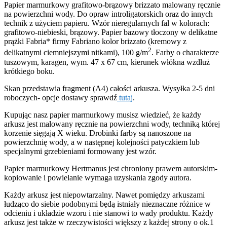
Papier marmurkowy grafitowo-brązowy brizzato malowany ręcznie
na powierzchni wody. Do opraw introligatorskich oraz do innych
technik z użyciem papieru. Wzór nieregularnych fal w kolorach:
grafitowo-niebieski, brązowy. Papier bazowy tłoczony w delikatne
prążki Fabria* firmy Fabriano kolor brizzato (kremowy z
2
delikatnymi ciemniejszymi nitkami), 100 g/m
. Farby o charakterze
tuszowym, karagen, wym. 47 x 67 cm, kierunek włókna wzdłuż
krótkiego boku.
Skan przedstawia fragment (A4) całości arkusza. Wysyłka 2-5 dni
roboczych- opcje dostawy sprawdź
tutaj
.
Kupując nasz papier marmurkowy musisz wiedzieć, że każdy
arkusz jest malowany ręcznie na powierzchni wody, techniką której
korzenie sięgają X wieku. Drobinki farby są nanoszone na
powierzchnię wody, a w następnej kolejności patyczkiem lub
specjalnymi grzebieniami formowany jest wzór.
Papier marmurkowy Hertmanus jest chroniony prawem autorskim-
kopiowanie i powielanie wymaga uzyskania zgody autora.
Każdy arkusz jest niepowtarzalny. Nawet pomiędzy arkuszami
łudząco do siebie podobnymi będą istniały nieznaczne różnice w
odcieniu i układzie wzoru i nie stanowi to wady produktu. Każdy
arkusz jest także w rzeczywistości większy z każdej strony o ok.1