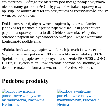
cm marginesu, którego nie bierzemy pod uwagę podając wymiary-
nie obcinamy go, bo może Ci się przydać w trakcie oprawy (czyli
np. kupując arkusz 48 x 68 cm otrzymujesz w rzeczywistości arkusz
wym. ok. 50 x 70 cm).
Dokładamy starań, aby odwrocie papieru było bez zaplamień,
jednak w tej technice nie jest to najłatwiejsze. Jeśli potrzebujesz
papieru na oprawę nie ma to dla Ciebie znaczenia. Jeśli jednak
odwrocie papieru ma być widoczne- weź pod uwagę ewentualną
konieczność podklejenia.
*Fabria- bezkwasowy papier, w kolorach jasnych i z wtrąceniami.
Wyprodukowany jest on w 100% z bezchlorowej celulozy (ECF).
Spełnia normę papierów odpornych na starzenie ISO 9706 „LONG
LIFE”, z użyciem feltra. Powierzchnia tłoczona obustronnie, w
delikatne prążki (informacja wg. materiałów dystrybutora).
Podobne produkty