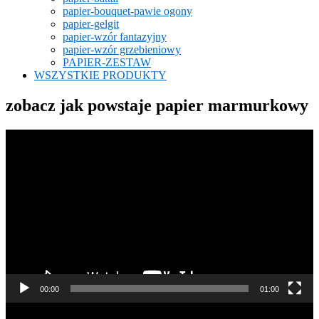
papier-bouquet-pawie ogony
papier-gelgit
papier-wzór fantazyjny
papier-wzór grzebieniowy
PAPIER-ZESTAW
WSZYSTKIE PRODUKTY
zobacz jak powstaje papier marmurkowy
Odtwarzacz
video
00:00
01:00
Odtwarzacz