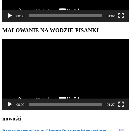
00:00
01:02
MALOWANIE NA WODZIE-PISANKI
Odtwarzacz
video
00:00
01:27
nowości