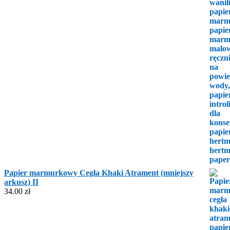
Papier marmurkowy Cegła Khaki Atrament (mniejszy
arkusz) II
34.00
zł