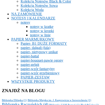
Kolekcja Notesów Black & Color
Kolekcja Notesów Sowa
Kolekcja Woda
NA ZAMÓWIENIE
NOTESY I KALENDARZE
notesy
notesy w kratkę
notesy w kropki
notesy w linie
PAPIER MARMURKOWY
Papier- B1 DUŻE FORMATY
papier- dalgali (fala)
papier- nietypowy unikat
papier-battal
papier-bouquet-pawie ogony
papier-gelgit
papier-wzór fantazyjny
papier-wzór grzebieniowy
PAPIER-ZESTAW
WSZYSTKIE PRODUKTY
ZNAJDŹ NA BLOGU
Biblioteka Elbląska
(1)
Biblioteka Miejska im. J. Kasprowicza w Inowrocławiu
(1)
Biblioteka Raczyńskich
(4)
Biblioteka UAM Poznań
(1)
Black&Color
(1)