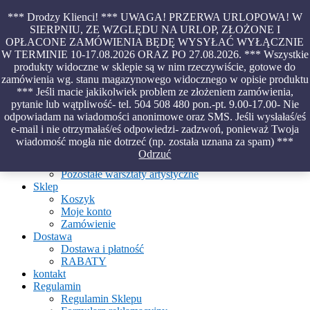
Skip
*** Drodzy Klienci! *** UWAGA! PRZERWA URLOPOWA! W
to
SIERPNIU, ZE WZGLĘDU NA URLOP, ZŁOŻONE I
content
OPŁACONE ZAMÓWIENIA BĘDĘ WYSYŁAĆ WYŁĄCZNIE
Piękno malowane na wodzie – papiery marmurkowe – materiały
W TERMINIE 10-17.08.2026 ORAZ PO 27.08.2026. *** Wszystkie
introligatorskie – oprawy – etui – pudełka
produkty widoczne w sklepie są w nim rzeczywiście, gotowe do
zamówienia wg. stanu magazynowego widocznego w opisie produktu
*** Jeśli macie jakikolwiek problem ze złożeniem zamówienia,
pytanie lub wątpliwość- tel. 504 508 480 pon.-pt. 9.00-17.00- Nie
Aktualności
odpowiadam na wiadomości anonimowe oraz SMS. Jeśli wysłałaś/eś
O Pracowni
e-mail i nie otrzymałaś/eś odpowiedzi- zadzwoń, ponieważ Twoja
Ebru
wiadomość mogła nie dotrzeć (np. została uznana za spam) ***
Warsztaty
Odrzuć
Warsztaty malowania na wodzie
Pozostałe warsztaty artystyczne
Sklep
Koszyk
Moje konto
Zamówienie
Dostawa
Dostawa i płatność
RABATY
kontakt
Regulamin
Regulamin Sklepu