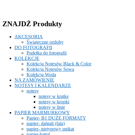
ZNAJDŹ Produkty
AKCESORIA
Świąteczne ozdoby
DO FOTOGRAFII
Pudełka do fotografii
KOLEKCJE
Kolekcja Notesów Black & Color
Kolekcja Notesów Sowa
Kolekcja Woda
NA ZAMÓWIENIE
NOTESY I KALENDARZE
notesy
notesy w kratkę
notesy w kropki
notesy w linie
PAPIER MARMURKOWY
Papier- B1 DUŻE FORMATY
papier- dalgali (fala)
papier- nietypowy unikat
papier-battal