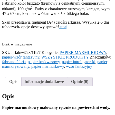
Fabriano kolor brizzato (kremowy z delikatnymi ciemniejszymi
2
nitkami), 100 g/m
. Farby o charakterze tuszowym, karagen, wym.
47 x 67 cm, kierunek włókna wzdłuż krótkiego boku.
Skan przedstawia fragment (A4) całości arkusza. Wysyłka 2-5 dni
roboczych- opcje dostawy sprawdź
tutaj
.
Brak w magazynie
SKU:
t-fab/wf/23/119/7
Kategorie:
PAPIER MARMURKOWY
,
papier-wzór fantazyjny
,
WSZYSTKIE PRODUKTY
Znaczników:
fabriano fabria
,
papier bezkwasowy
,
papier introligatorski
,
papier
marmoryzowany
,
papier marmurkowy
,
wzór fantazyjny
Opis
Informacje dodatkowe
Opinie (0)
Opis
Papier marmurkowy malowany ręcznie na powierzchni wody.