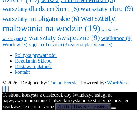
warsztaty dla dzieci Poznań
(5)
warsztaty ebru
(9)
warsztaty dla dzieci Śrem
(6)
warsztaty
warsztaty introligatorskie
(6)
malowania na wodzie
(19)
warsztaty
warsztaty świąteczne
(9)
wielkanoc
(4)
wakacyjne
(2)
Wrocław
(3)
zajęcia dla dzieci
(3)
zajęcia plastyczne
(3)
Polityka prywatności
Regulamin Sklepu
Dostawa i płatność
kontakt
© 2026
| Designed by:
Theme Freesia
| Powered by:
WordPress
Ta strona korzysta z ciasteczek aby świadczyć usługi na
najwyższym poziomie. Dalsze korzystanie ze strony oznacza, że
zgadzasz się na ich użycie.
Zgoda
Dowiedz się więcej