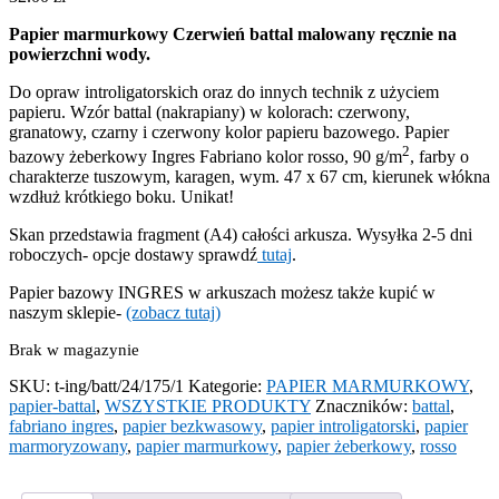
Papier marmurkowy Czerwień battal malowany ręcznie na
powierzchni wody.
Do opraw introligatorskich oraz do innych technik z użyciem
papieru. Wzór battal (nakrapiany) w kolorach: czerwony,
granatowy, czarny i czerwony kolor papieru bazowego. Papier
2
bazowy żeberkowy Ingres Fabriano kolor rosso, 90 g/m
, farby o
charakterze tuszowym, karagen, wym. 47 x 67 cm, kierunek włókna
wzdłuż krótkiego boku. Unikat!
Skan przedstawia fragment (A4) całości arkusza. Wysyłka 2-5 dni
roboczych- opcje dostawy sprawdź
tutaj
.
Papier bazowy INGRES w arkuszach możesz także kupić w
naszym sklepie-
(zobacz tutaj)
Brak w magazynie
SKU:
t-ing/batt/24/175/1
Kategorie:
PAPIER MARMURKOWY
,
papier-battal
,
WSZYSTKIE PRODUKTY
Znaczników:
battal
,
fabriano ingres
,
papier bezkwasowy
,
papier introligatorski
,
papier
marmoryzowany
,
papier marmurkowy
,
papier żeberkowy
,
rosso