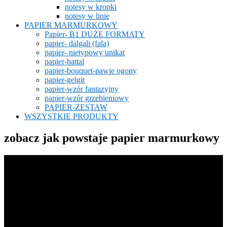
notesy w kropki
notesy w linie
PAPIER MARMURKOWY
Papier- B1 DUŻE FORMATY
papier- dalgali (fala)
papier- nietypowy unikat
papier-battal
papier-bouquet-pawie ogony
papier-gelgit
papier-wzór fantazyjny
papier-wzór grzebieniowy
PAPIER-ZESTAW
WSZYSTKIE PRODUKTY
zobacz jak powstaje papier marmurkowy
Odtwarzacz
video