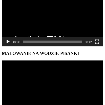
00:00
01:02
MALOWANIE NA WODZIE-PISANKI
Odtwarzacz
video