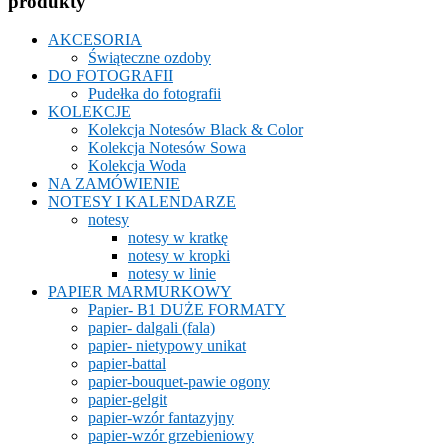
produkty
AKCESORIA
Świąteczne ozdoby
DO FOTOGRAFII
Pudełka do fotografii
KOLEKCJE
Kolekcja Notesów Black & Color
Kolekcja Notesów Sowa
Kolekcja Woda
NA ZAMÓWIENIE
NOTESY I KALENDARZE
notesy
notesy w kratkę
notesy w kropki
notesy w linie
PAPIER MARMURKOWY
Papier- B1 DUŻE FORMATY
papier- dalgali (fala)
papier- nietypowy unikat
papier-battal
papier-bouquet-pawie ogony
papier-gelgit
papier-wzór fantazyjny
papier-wzór grzebieniowy