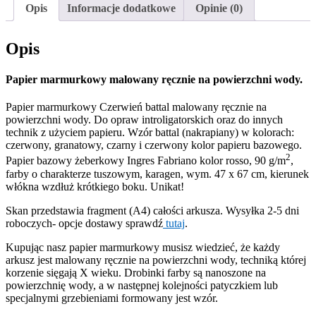
Opis
Informacje dodatkowe
Opinie (0)
Opis
Papier marmurkowy malowany ręcznie na powierzchni wody.
Papier marmurkowy Czerwień battal malowany ręcznie na
powierzchni wody. Do opraw introligatorskich oraz do innych
technik z użyciem papieru. Wzór battal (nakrapiany) w kolorach:
czerwony, granatowy, czarny i czerwony kolor papieru bazowego.
2
Papier bazowy żeberkowy Ingres Fabriano kolor rosso, 90 g/m
,
farby o charakterze tuszowym, karagen, wym. 47 x 67 cm, kierunek
włókna wzdłuż krótkiego boku. Unikat!
Skan przedstawia fragment (A4) całości arkusza. Wysyłka 2-5 dni
roboczych- opcje dostawy sprawdź
tutaj
.
Kupując nasz papier marmurkowy musisz wiedzieć, że każdy
arkusz jest malowany ręcznie na powierzchni wody, techniką której
korzenie sięgają X wieku. Drobinki farby są nanoszone na
powierzchnię wody, a w następnej kolejności patyczkiem lub
specjalnymi grzebieniami formowany jest wzór.