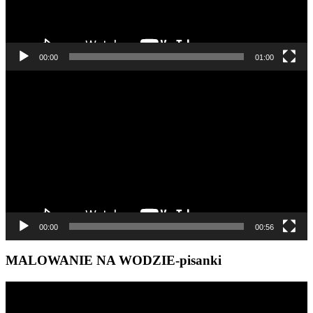
00:00
01:00
Odtwarzacz
video
00:00
00:56
MALOWANIE NA WODZIE-pisanki
Odtwarzacz
video