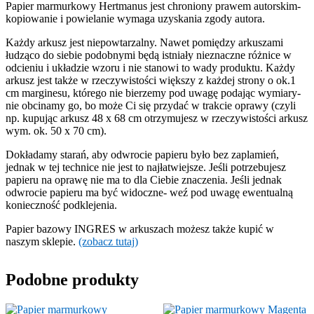
Papier marmurkowy Hertmanus jest chroniony prawem autorskim-
kopiowanie i powielanie wymaga uzyskania zgody autora.
Każdy arkusz jest niepowtarzalny. Nawet pomiędzy arkuszami
łudząco do siebie podobnymi będą istniały nieznaczne różnice w
odcieniu i układzie wzoru i nie stanowi to wady produktu. Każdy
arkusz jest także w rzeczywistości większy z każdej strony o ok.1
cm marginesu, którego nie bierzemy pod uwagę podając wymiary-
nie obcinamy go, bo może Ci się przydać w trakcie oprawy (czyli
np. kupując arkusz 48 x 68 cm otrzymujesz w rzeczywistości arkusz
wym. ok. 50 x 70 cm).
Dokładamy starań, aby odwrocie papieru było bez zaplamień,
jednak w tej technice nie jest to najłatwiejsze. Jeśli potrzebujesz
papieru na oprawę nie ma to dla Ciebie znaczenia. Jeśli jednak
odwrocie papieru ma być widoczne- weź pod uwagę ewentualną
konieczność podklejenia.
Papier bazowy INGRES w arkuszach możesz także kupić w
naszym sklepie.
(zobacz tutaj)
Podobne produkty