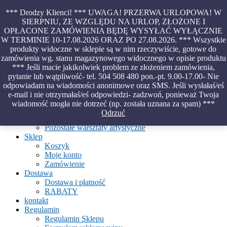
Skip
*** Drodzy Klienci! *** UWAGA! PRZERWA URLOPOWA! W
to
SIERPNIU, ZE WZGLĘDU NA URLOP, ZŁOŻONE I
content
OPŁACONE ZAMÓWIENIA BĘDĘ WYSYŁAĆ WYŁĄCZNIE
Piękno malowane na wodzie – papiery marmurkowe – materiały
W TERMINIE 10-17.08.2026 ORAZ PO 27.08.2026. *** Wszystkie
introligatorskie – oprawy – etui – pudełka
produkty widoczne w sklepie są w nim rzeczywiście, gotowe do
zamówienia wg. stanu magazynowego widocznego w opisie produktu
*** Jeśli macie jakikolwiek problem ze złożeniem zamówienia,
pytanie lub wątpliwość- tel. 504 508 480 pon.-pt. 9.00-17.00- Nie
Aktualności
odpowiadam na wiadomości anonimowe oraz SMS. Jeśli wysłałaś/eś
O Pracowni
e-mail i nie otrzymałaś/eś odpowiedzi- zadzwoń, ponieważ Twoja
Ebru
wiadomość mogła nie dotrzeć (np. została uznana za spam) ***
Warsztaty
Odrzuć
Warsztaty malowania na wodzie
Pozostałe warsztaty artystyczne
Sklep
Koszyk
Moje konto
Zamówienie
Dostawa
Dostawa i płatność
RABATY
kontakt
Regulamin
Regulamin Sklepu