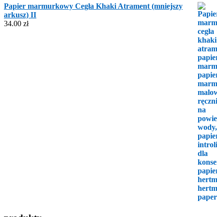
Papier marmurkowy Cegła Khaki Atrament (mniejszy
arkusz) II
34.00
zł