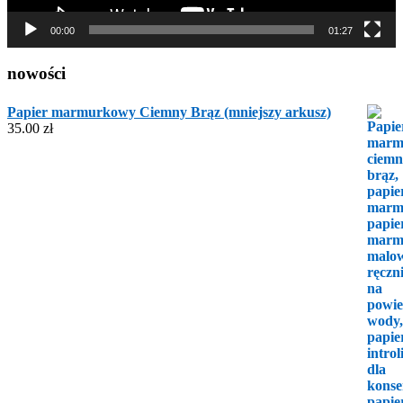
00:00
01:27
nowości
Papier marmurkowy Ciemny Brąz (mniejszy arkusz)
35.00
zł