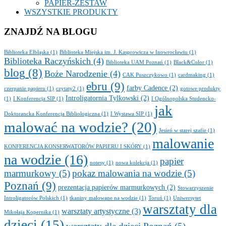
PAPIER-ZESTAW
WSZYSTKIE PRODUKTY
ZNAJDŹ NA BLOGU
Biblioteka Elbląska
(1)
Biblioteka Miejska im. J. Kasprowicza w Inowrocławiu
(1)
Biblioteka Raczyńskich
(4)
Biblioteka UAM Poznań
(1)
Black&Color
(1)
blog
(8)
Boże Narodzenie
(4)
CAK Puszczykowo
(1)
cardmaking
(1)
ebru
(9)
farby Cadence
(2)
czerpanie papieru
(1)
czytaty2
(1)
gotowe produkty
Introligatornia Tylkowski
(2)
(1)
I Konferencja SIP
(1)
I Ogólnopolska Studencko-
jak
Doktorancka Konferencja Bibliologiczna
(1)
I Wystawa SIP
(1)
malować na wodzie?
(20)
Jesień w starej szafie
(1)
malowanie
KONFERENCJA KONSERWATORÓW PAPIERU I SKÓRY
(1)
na wodzie
(16)
papier
notesy
(1)
nowa kolekcja
(1)
marmurkowy
(5)
pokaz malowania na wodzie
(5)
Poznań
(9)
prezentacja papierów marmurkowych
(2)
Stowarzyszenie
Introligatorów Polskich
(1)
tkaniny malowane na wodzie
(1)
Toruń
(1)
Uniwersytet
warsztaty dla
warsztaty artystyczne
(3)
Mikołaja Kopernika
(1)
dzieci
(15)