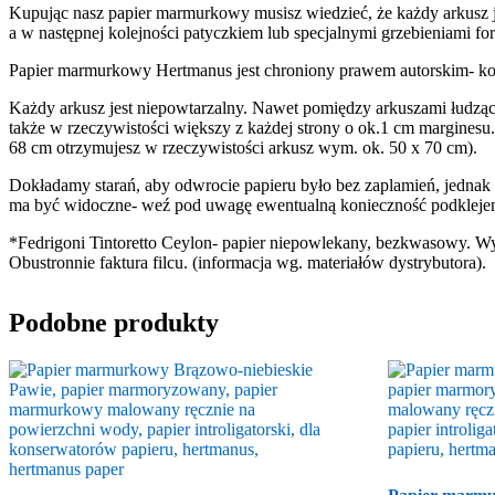
Kupując nasz papier marmurkowy musisz wiedzieć, że każdy arkusz j
a w następnej kolejności patyczkiem lub specjalnymi grzebieniami f
Papier marmurkowy Hertmanus jest chroniony prawem autorskim- ko
Każdy arkusz jest niepowtarzalny. Nawet pomiędzy arkuszami łudząco
także w rzeczywistości większy z każdej strony o ok.1 cm marginesu
68 cm otrzymujesz w rzeczywistości arkusz wym. ok. 50 x 70 cm).
Dokładamy starań, aby odwrocie papieru było bez zaplamień, jednak w t
ma być widoczne- weź pod uwagę ewentualną konieczność podklejen
*Fedrigoni Tintoretto Ceylon- papier niepowlekany, bezkwasowy. Wy
Obustronnie faktura filcu. (informacja wg. materiałów dystrybutora).
Podobne produkty