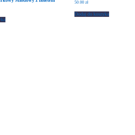
rkowy Miodowy z fioletem
50.00
zł
Dodaj do koszyka
yka