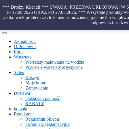
Skip
*** Drodzy Klienci! *** UWAGA! PRZERWA URLOPOWA!
to
10-17.08.2026 ORAZ PO 27.08.2026. *** Wszystkie produkty wido
content
jakikolwiek problem ze złożeniem zamówienia, pytanie lub wątpliwoś
Piękno malowane na wodzie – papiery marmurkowe – materiały introl
odpowiedzi- zadzwo
Aktualności
O Pracowni
Ebru
Warsztaty
Warsztaty malowania na wodzie
Pozostałe warsztaty artystyczne
Sklep
Koszyk
Moje konto
Zamówienie
Dostawa
Dostawa i płatność
RABATY
kontakt
Regulamin
Regulamin Sklepu
Formularz reklamacyjny