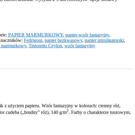
rie:
PAPIER MARMURKOWY
,
papier-wzór fantazyjny
,
naczników:
Fedrigoni
,
papier bezkwasowy
,
papier introligatorski
,
r marmurkowy
,
Tintoretto Ceylon
,
wzór fantazyjny
 z użyciem papieru. Wzór fantazyjny w kolorach: ciemny róż,
2
lor cudeba („brudny” róż), 140 g/m
. Farby o charakterze tuszowym,