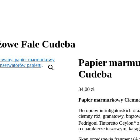
owe Fale Cudeba
Papier marmu
Cudeba
34.00
zł
Papier marmurkowy Ciemnor
Do opraw introligatorskich ora
ciemny róż, granatowy, brązow
Fedrigoni Tintoretto Ceylon* z 
o charakterze tuszowym, karag
Skan przedstawia fragment (A4