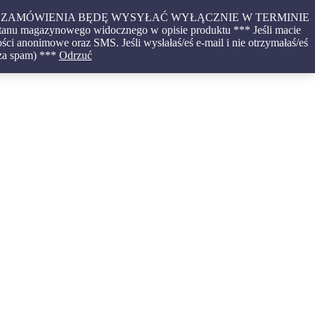
CONE ZAMÓWIENIA BĘDĘ WYSYŁAĆ WYŁĄCZNIE W TERMINIE
tanu magazynowego widocznego w opisie produktu *** Jeśli macie
ci anonimowe oraz SMS. Jeśli wysłałaś/eś e-mail i nie otrzymałaś/eś
 za spam) ***
Odrzuć