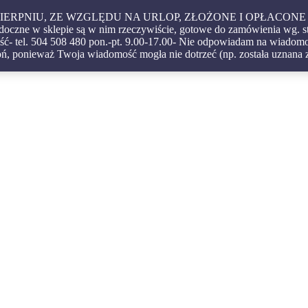
 W SIERPNIU, ZE WZGLĘDU NA URLOP, ZŁOŻONE I OPŁA
czne w sklepie są w nim rzeczywiście, gotowe do zamówienia wg. s
ć- tel. 504 508 480 pon.-pt. 9.00-17.00- Nie odpowiadam na wiadomoś
igatorskie – oprawy – etui – pudełka
ń, ponieważ Twoja wiadomość mogła nie dotrzeć (np. została uznana