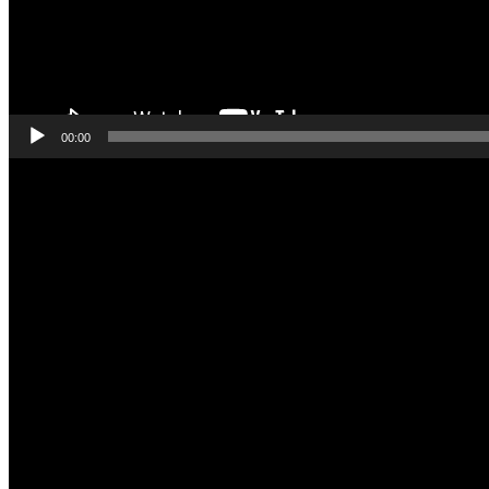
00:00
Odtwarzacz
video