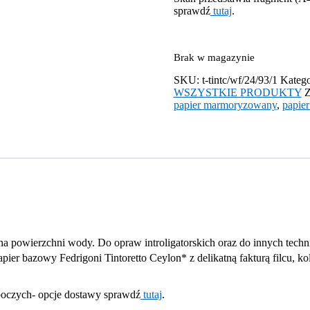
sprawdź
tutaj
.
Brak w magazynie
SKU:
t-tintc/wf/24/93/1
Katego
WSZYSTKIE PRODUKTY
Z
papier marmoryzowany
,
papie
owierzchni wody. Do opraw introligatorskich oraz do innych technik
ier bazowy Fedrigoni Tintoretto Ceylon* z delikatną fakturą filcu, ko
oboczych- opcje dostawy sprawdź
tutaj
.