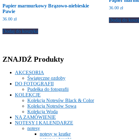
Papier marmu
Papier marmurkowy Brązowo-niebieskie
36.00
zł
Pawie
36.00
zł
Dodaj do kosz
Dodaj do koszyka
ZNAJDŹ Produkty
AKCESORIA
Świąteczne ozdoby
DO FOTOGRAFII
Pudełka do fotografii
KOLEKCJE
Kolekcja Notesów Black & Color
Kolekcja Notesów Sowa
Kolekcja Woda
NA ZAMÓWIENIE
NOTESY I KALENDARZE
notesy
notesy w kratkę