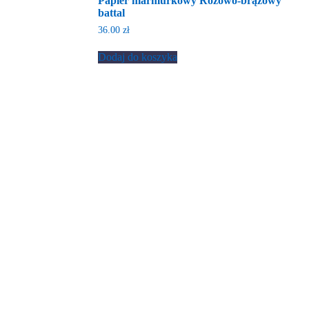
Papier marmurkowy Różowo-brązowy
battal
36.00
zł
Dodaj do koszyka