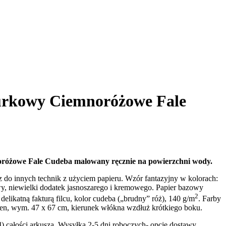
rkowy Ciemnoróżowe Fale
óżowe Fale Cudeba malowany ręcznie na powierzchni wody.
z do innych technik z użyciem papieru. Wzór fantazyjny w kolorach:
y, niewielki dodatek jasnoszarego i kremowego. Papier bazowy
2
delikatną fakturą filcu, kolor cudeba („brudny” róż), 140 g/m
. Farby
en, wym. 47 x 67 cm, kierunek włókna wzdłuż krótkiego boku.
) całości arkusza. Wysyłka 2-5 dni roboczych- opcje dostawy