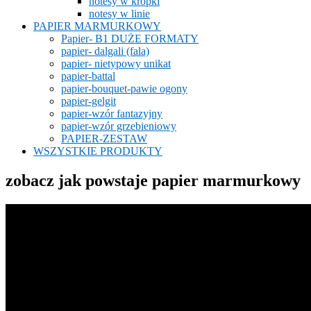
notesy w kropki
notesy w linie
PAPIER MARMURKOWY
Papier- B1 DUŻE FORMATY
papier- dalgali (fala)
papier- nietypowy unikat
papier-battal
papier-bouquet-pawie ogony
papier-gelgit
papier-wzór fantazyjny
papier-wzór grzebieniowy
PAPIER-ZESTAW
WSZYSTKIE PRODUKTY
zobacz jak powstaje papier marmurkowy
Odtwarzacz
video