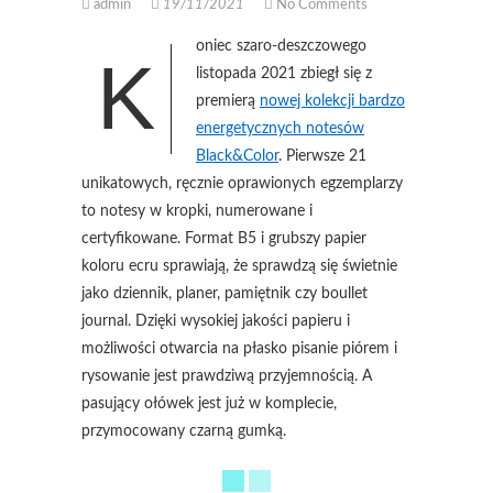
admin
19/11/2021
No Comments
oniec szaro-deszczowego
K
listopada 2021 zbiegł się z
premierą
nowej kolekcji bardzo
energetycznych notesów
Black&Color
. Pierwsze 21
unikatowych, ręcznie oprawionych egzemplarzy
to notesy w kropki, numerowane i
certyfikowane. Format B5 i grubszy papier
koloru ecru sprawiają, że sprawdzą się świetnie
jako dziennik, planer, pamiętnik czy boullet
journal. Dzięki wysokiej jakości papieru i
możliwości otwarcia na płasko pisanie piórem i
rysowanie jest prawdziwą przyjemnością. A
pasujący ołówek jest już w komplecie,
przymocowany czarną gumką.