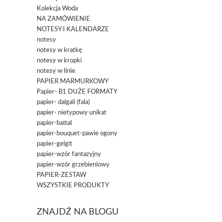
Kolekcja Woda
NA ZAMÓWIENIE
NOTESY I KALENDARZE
notesy
notesy w kratkę
notesy w kropki
notesy w linie
PAPIER MARMURKOWY
Papier- B1 DUŻE FORMATY
papier- dalgali (fala)
papier- nietypowy unikat
papier-battal
papier-bouquet-pawie ogony
papier-gelgit
papier-wzór fantazyjny
papier-wzór grzebieniowy
PAPIER-ZESTAW
WSZYSTKIE PRODUKTY
ZNAJDŹ NA BLOGU