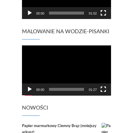
00:00
01:02
MALOWANIE NA WODZIE-PISANKI
Odtwarzacz
video
00:00
01:27
NOWOŚCI
Papier marmurkowy Ciemny Brąz (mniejszy
arkusz)