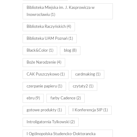
Biblioteka Miejska im. J. Kasprowicza w
Inowrocławiu
(1)
Biblioteka Raczyńskich
(4)
Biblioteka UAM Poznań
(1)
Black&Color
(1)
blog
(8)
Boże Narodzenie
(4)
CAK Puszczykowo
(1)
cardmaking
(1)
czerpanie papieru
(1)
czytaty2
(1)
ebru
(9)
farby Cadence
(2)
gotowe produkty
(1)
I Konferencja SIP
(1)
Introligatornia Tylkowski
(2)
I Ogólnopolska Studencko-Doktorancka