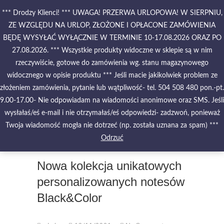
Skip
*** Drodzy Klienci! *** UWAGA! PRZERWA URLOPOWA! W SIERPNIU,
to
ZE WZGLĘDU NA URLOP, ZŁOŻONE I OPŁACONE ZAMÓWIENIA
content
BĘDĘ WYSYŁAĆ WYŁĄCZNIE W TERMINIE 10-17.08.2026 ORAZ PO
27.08.2026. *** Wszystkie produkty widoczne w sklepie są w nim
PIĘKNO MALOWANE NA
WODZIE – PAPIERY
rzeczywiście, gotowe do zamówienia wg. stanu magazynowego
MARMURKOWE – MATERIAŁY
widocznego w opisie produktu *** Jeśli macie jakikolwiek problem ze
INTROLIGATORSKIE –
złożeniem zamówienia, pytanie lub wątpliwość- tel. 504 508 480 pon.-pt.
OPRAWY – ETUI – PUDEŁKA
9.00-17.00- Nie odpowiadam na wiadomości anonimowe oraz SMS. Jeśli
wysłałaś/eś e-mail i nie otrzymałaś/eś odpowiedzi- zadzwoń, ponieważ
Twoja wiadomość mogła nie dotrzeć (np. została uznana za spam) ***
Odrzuć
Nowa kolekcja unikatowych
personalizowanych notesów
Black&Color