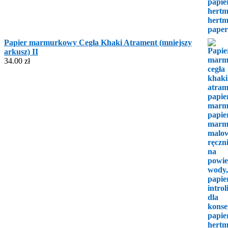
Papier marmurkowy Cegła Khaki Atrament (mniejszy
arkusz) II
34.00
zł