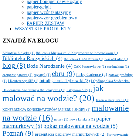
papier-bouquet-pawie ogony
papier-gelgit
papier-wzór fantazyjny
papier-wzór grzebieniowy
PAPIER-ZESTAW
WSZYSTKIE PRODUKTY
ZNAJDŹ NA BLOGU
Biblioteka Elbląska
(1)
Biblioteka Miejska im. J. Kasprowicza w Inowrocławiu
(1)
Biblioteka Raczyńskich
(4)
Biblioteka UAM Poznań
(1)
Black&Color
(1)
blog
(8)
Boże Narodzenie
(4)
CAK Puszczykowo
(1)
cardmaking
(1)
ebru
(9)
farby Cadence
(2)
czerpanie papieru
(1)
czytaty2
(1)
gotowe produkty
Introligatornia Tylkowski
(2)
(1)
I Konferencja SIP
(1)
I Ogólnopolska Studencko-
jak
Doktorancka Konferencja Bibliologiczna
(1)
I Wystawa SIP
(1)
malować na wodzie?
(20)
Jesień w starej szafie
(1)
malowanie
KONFERENCJA KONSERWATORÓW PAPIERU I SKÓRY
(1)
na wodzie
(16)
papier
notesy
(1)
nowa kolekcja
(1)
marmurkowy
(5)
pokaz malowania na wodzie
(5)
Poznań
(9)
prezentacja papierów marmurkowych
(2)
Stowarzyszenie