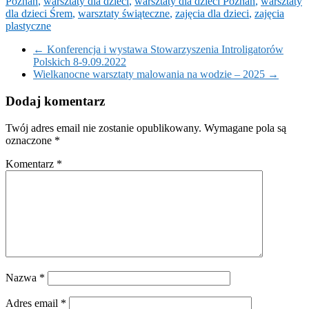
Poznań
,
warsztaty dla dzieci
,
warsztaty dla dzieci Poznań
,
warsztaty
dla dzieci Śrem
,
warsztaty świąteczne
,
zajęcia dla dzieci
,
zajęcia
plastyczne
←
Konferencja i wystawa Stowarzyszenia Introligatorów
Polskich 8-9.09.2022
Wielkanocne warsztaty malowania na wodzie – 2025
→
Dodaj komentarz
Twój adres email nie zostanie opublikowany.
Wymagane pola są
oznaczone
*
Komentarz
*
Nazwa
*
Adres email
*