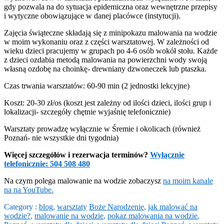
gdy pozwala na do sytuacja epidemiczna oraz wewnętrzne przepisy
i wytyczne obowiązujące w danej placówce (instytucji).
Zajęcia świąteczne składają się z minipokazu malowania na wodzie
w moim wykonaniu oraz z części warsztatowej. W zależności od
wieku dzieci pracujemy w grupach po 4-6 osób wokół stołu. Każde
z dzieci ozdabia metodą malowania na powierzchni wody swoją
własną ozdobę na choinkę- drewniany dzwoneczek lub ptaszka.
Czas trwania warsztatów: 60-90 min (2 jednostki lekcyjne)
Koszt: 20-30 zł/os (koszt jest zależny od ilości dzieci, ilości grup i
lokalizacji- szczegóły chętnie wyjaśnię telefonicznie)
Warsztaty prowadzę wyłącznie w Śremie i okolicach (również
Poznań- nie wszystkie dni tygodnia)
Więcej szczegółów i rezerwacja terminów?
Wyłącznie
telefonicznie: 504 508 480
Na czym polega malowanie na wodzie zobaczysz
na moim kanale
na na YouTube.
Category :
blog
,
warsztaty
Boże Narodzenie
,
jak malować na
wodzie?
,
malowanie na wodzie
,
pokaz malowania na wodzie
,