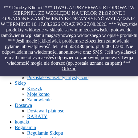
Skip
*** Drodzy Klienci! *** UWAGA! PRZERWA URLOPOWA! W
to
SIERPNIU, ZE WZGLĘDU NA URLOP, ZŁOŻONE I
content
OPŁACONE ZAMÓWIENIA BĘDĘ WYSYŁAĆ WYŁĄCZNIE
Piękno malowane na wodzie – papiery marmurkowe – materiały
W TERMINIE 10-17.08.2026 ORAZ PO 27.08.2026. *** Wszystkie
introligatorskie – oprawy – etui – pudełka
produkty widoczne w sklepie są w nim rzeczywiście, gotowe do
zamówienia wg. stanu magazynowego widocznego w opisie produktu
*** Jeśli macie jakikolwiek problem ze złożeniem zamówienia,
pytanie lub wątpliwość- tel. 504 508 480 pon.-pt. 9.00-17.00- Nie
Aktualności
odpowiadam na wiadomości anonimowe oraz SMS. Jeśli wysłałaś/eś
O Pracowni
e-mail i nie otrzymałaś/eś odpowiedzi- zadzwoń, ponieważ Twoja
Ebru
wiadomość mogła nie dotrzeć (np. została uznana za spam) ***
Warsztaty
Odrzuć
Warsztaty malowania na wodzie
Pozostałe warsztaty artystyczne
Sklep
Koszyk
Moje konto
Zamówienie
Dostawa
Dostawa i płatność
RABATY
kontakt
Regulamin
Regulamin Sklepu