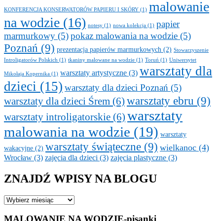
malowanie
KONFERENCJA KONSERWATORÓW PAPIERU I SKÓRY
(1)
na wodzie
(16)
papier
notesy
(1)
nowa kolekcja
(1)
marmurkowy
(5)
pokaz malowania na wodzie
(5)
Poznań
(9)
prezentacja papierów marmurkowych
(2)
Stowarzyszenie
Introligatorów Polskich
(1)
tkaniny malowane na wodzie
(1)
Toruń
(1)
Uniwersytet
warsztaty dla
warsztaty artystyczne
(3)
Mikołaja Kopernika
(1)
dzieci
(15)
warsztaty dla dzieci Poznań
(5)
warsztaty ebru
(9)
warsztaty dla dzieci Śrem
(6)
warsztaty
warsztaty introligatorskie
(6)
malowania na wodzie
(19)
warsztaty
warsztaty świąteczne
(9)
wielkanoc
(4)
wakacyjne
(2)
Wrocław
(3)
zajęcia dla dzieci
(3)
zajęcia plastyczne
(3)
ZNAJDŹ WPISY NA BLOGU
ZNAJDŹ
WPISY
NA
MALOWANIE NA WODZIE-pisanki