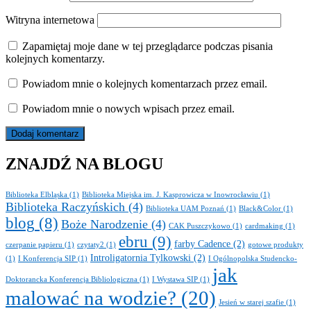
Witryna internetowa
Zapamiętaj moje dane w tej przeglądarce podczas pisania
kolejnych komentarzy.
Powiadom mnie o kolejnych komentarzach przez email.
Powiadom mnie o nowych wpisach przez email.
ZNAJDŹ NA BLOGU
Biblioteka Elbląska
(1)
Biblioteka Miejska im. J. Kasprowicza w Inowrocławiu
(1)
Biblioteka Raczyńskich
(4)
Biblioteka UAM Poznań
(1)
Black&Color
(1)
blog
(8)
Boże Narodzenie
(4)
CAK Puszczykowo
(1)
cardmaking
(1)
ebru
(9)
farby Cadence
(2)
czerpanie papieru
(1)
czytaty2
(1)
gotowe produkty
Introligatornia Tylkowski
(2)
(1)
I Konferencja SIP
(1)
I Ogólnopolska Studencko-
jak
Doktorancka Konferencja Bibliologiczna
(1)
I Wystawa SIP
(1)
malować na wodzie?
(20)
Jesień w starej szafie
(1)