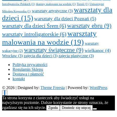
Introligatorów Polskich
(1)
tkaniny malowane na wodzie
(1)
Toruń
(1)
Uniwersytet
warsztaty dla
warsztaty artystyczne
(3)
Mikołaja Kopernika
(1)
dzieci
(15)
warsztaty dla dzieci Poznań
(5)
warsztaty ebru
(9)
warsztaty dla dzieci Śrem
(6)
warsztaty
warsztaty introligatorskie
(6)
malowania na wodzie
(19)
warsztaty
warsztaty świąteczne
(9)
wielkanoc
(4)
wakacyjne
(2)
Wrocław
(3)
zajęcia dla dzieci
(3)
zajęcia plastyczne
(3)
Polityka prywatności
Regulamin Sklepu
Dostawa i płatność
kontakt
© 2026
| Designed by:
Theme Freesia
| Powered by:
WordPress
Ta strona korzysta z ciasteczek aby świadczyć usługi na
najwyższym poziomie. Dalsze korzystanie ze strony oznacza, że
zgadzasz się na ich użycie.
Zgoda
Dowiedz się więcej