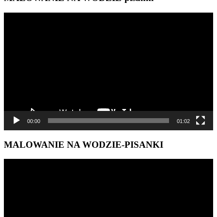
BLOGU
Odtwarzacz
video
00:00
01:02
MALOWANIE NA WODZIE-PISANKI
Odtwarzacz
video