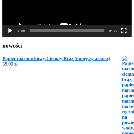
00:00
01:27
nowości
Papier marmurkowy Ciemny Brąz (mniejszy arkusz)
35.00
zł