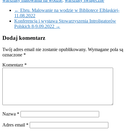
warsztaty malowania na wodzie
,
warsztaty świąteczne
←
Ebru. Malowanie na wodzie w Bibliotece Elbląskiej-
11.08.2022
Konferencja i wystawa Stowarzyszenia Introligatorów
Polskich 8-9.09.2022
→
Dodaj komentarz
Twój adres email nie zostanie opublikowany.
Wymagane pola są
oznaczone
*
Komentarz
*
Nazwa
*
Adres email
*