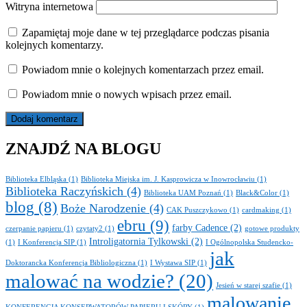
Witryna internetowa
Zapamiętaj moje dane w tej przeglądarce podczas pisania
kolejnych komentarzy.
Powiadom mnie o kolejnych komentarzach przez email.
Powiadom mnie o nowych wpisach przez email.
ZNAJDŹ NA BLOGU
Biblioteka Elbląska
(1)
Biblioteka Miejska im. J. Kasprowicza w Inowrocławiu
(1)
Biblioteka Raczyńskich
(4)
Biblioteka UAM Poznań
(1)
Black&Color
(1)
blog
(8)
Boże Narodzenie
(4)
CAK Puszczykowo
(1)
cardmaking
(1)
ebru
(9)
farby Cadence
(2)
czerpanie papieru
(1)
czytaty2
(1)
gotowe produkty
Introligatornia Tylkowski
(2)
(1)
I Konferencja SIP
(1)
I Ogólnopolska Studencko-
jak
Doktorancka Konferencja Bibliologiczna
(1)
I Wystawa SIP
(1)
malować na wodzie?
(20)
Jesień w starej szafie
(1)
malowanie