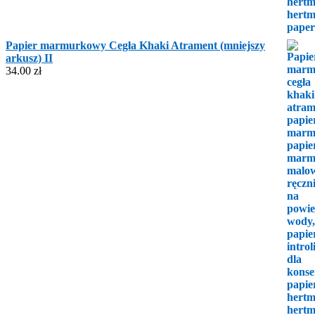
Papier marmurkowy Cegła Khaki Atrament (mniejszy
arkusz) II
34.00
zł