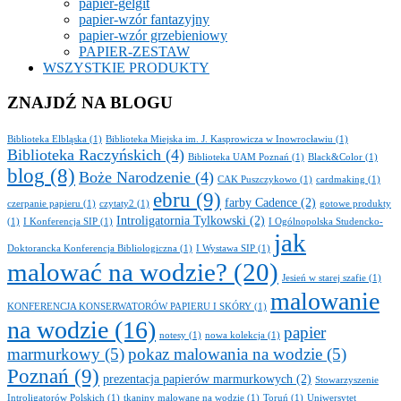
papier-gelgit
papier-wzór fantazyjny
papier-wzór grzebieniowy
PAPIER-ZESTAW
WSZYSTKIE PRODUKTY
ZNAJDŹ NA BLOGU
Biblioteka Elbląska
(1)
Biblioteka Miejska im. J. Kasprowicza w Inowrocławiu
(1)
Biblioteka Raczyńskich
(4)
Biblioteka UAM Poznań
(1)
Black&Color
(1)
blog
(8)
Boże Narodzenie
(4)
CAK Puszczykowo
(1)
cardmaking
(1)
ebru
(9)
farby Cadence
(2)
czerpanie papieru
(1)
czytaty2
(1)
gotowe produkty
Introligatornia Tylkowski
(2)
(1)
I Konferencja SIP
(1)
I Ogólnopolska Studencko-
jak
Doktorancka Konferencja Bibliologiczna
(1)
I Wystawa SIP
(1)
malować na wodzie?
(20)
Jesień w starej szafie
(1)
malowanie
KONFERENCJA KONSERWATORÓW PAPIERU I SKÓRY
(1)
na wodzie
(16)
papier
notesy
(1)
nowa kolekcja
(1)
marmurkowy
(5)
pokaz malowania na wodzie
(5)
Poznań
(9)
prezentacja papierów marmurkowych
(2)
Stowarzyszenie
Introligatorów Polskich
(1)
tkaniny malowane na wodzie
(1)
Toruń
(1)
Uniwersytet