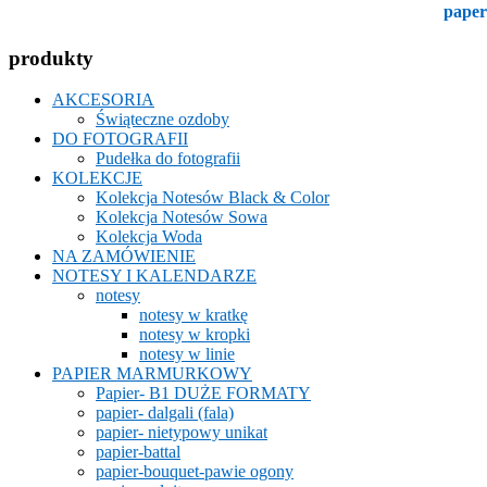
produkty
AKCESORIA
Świąteczne ozdoby
DO FOTOGRAFII
Pudełka do fotografii
KOLEKCJE
Kolekcja Notesów Black & Color
Kolekcja Notesów Sowa
Kolekcja Woda
NA ZAMÓWIENIE
NOTESY I KALENDARZE
notesy
notesy w kratkę
notesy w kropki
notesy w linie
PAPIER MARMURKOWY
Papier- B1 DUŻE FORMATY
papier- dalgali (fala)
papier- nietypowy unikat
papier-battal
papier-bouquet-pawie ogony