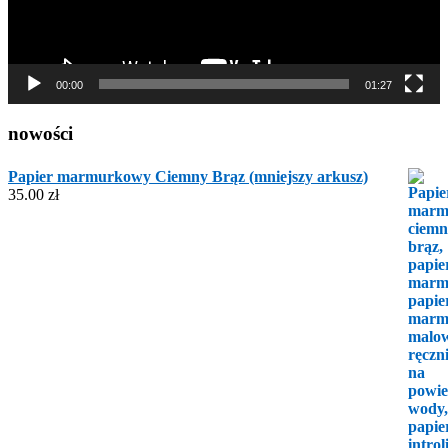
00:00
01:27
nowości
Papier marmurkowy Ciemny Brąz (mniejszy arkusz)
35.00
zł