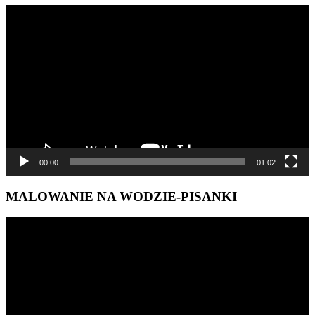
Odtwarzacz
video
00:00
01:02
MALOWANIE NA WODZIE-PISANKI
Odtwarzacz
video