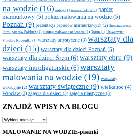
KONFERENCJA KONSERWATORÓW PAPIERU I SKÓRY
(1)
na wodzie
(16)
papier
notesy
(1)
nowa kolekcja
(1)
marmurkowy
(5)
pokaz malowania na wodzie
(5)
Poznań
(9)
prezentacja papierów marmurkowych
(2)
Stowarzyszenie
Introligatorów Polskich
(1)
tkaniny malowane na wodzie
(1)
Toruń
(1)
Uniwersytet
warsztaty dla
warsztaty artystyczne
(3)
Mikołaja Kopernika
(1)
dzieci
(15)
warsztaty dla dzieci Poznań
(5)
warsztaty ebru
(9)
warsztaty dla dzieci Śrem
(6)
warsztaty
warsztaty introligatorskie
(6)
malowania na wodzie
(19)
warsztaty
warsztaty świąteczne
(9)
wielkanoc
(4)
wakacyjne
(2)
Wrocław
(3)
zajęcia dla dzieci
(3)
zajęcia plastyczne
(3)
ZNAJDŹ WPISY NA BLOGU
ZNAJDŹ
WPISY
NA
MALOWANIE NA WODZIE-pisanki
BLOGU