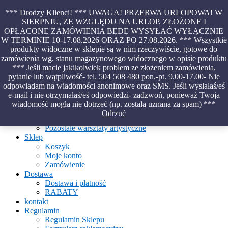
Skip
*** Drodzy Klienci! *** UWAGA! PRZERWA URLOPOWA! W
to
SIERPNIU, ZE WZGLĘDU NA URLOP, ZŁOŻONE I
content
OPŁACONE ZAMÓWIENIA BĘDĘ WYSYŁAĆ WYŁĄCZNIE
Piękno malowane na wodzie – papiery marmurkowe – materiały
W TERMINIE 10-17.08.2026 ORAZ PO 27.08.2026. *** Wszystkie
introligatorskie – oprawy – etui – pudełka
produkty widoczne w sklepie są w nim rzeczywiście, gotowe do
zamówienia wg. stanu magazynowego widocznego w opisie produktu
*** Jeśli macie jakikolwiek problem ze złożeniem zamówienia,
pytanie lub wątpliwość- tel. 504 508 480 pon.-pt. 9.00-17.00- Nie
Aktualności
odpowiadam na wiadomości anonimowe oraz SMS. Jeśli wysłałaś/eś
O Pracowni
e-mail i nie otrzymałaś/eś odpowiedzi- zadzwoń, ponieważ Twoja
Ebru
wiadomość mogła nie dotrzeć (np. została uznana za spam) ***
Warsztaty
Odrzuć
Warsztaty malowania na wodzie
Pozostałe warsztaty artystyczne
Sklep
Koszyk
Moje konto
Zamówienie
Dostawa
Dostawa i płatność
RABATY
kontakt
Regulamin
Regulamin Sklepu