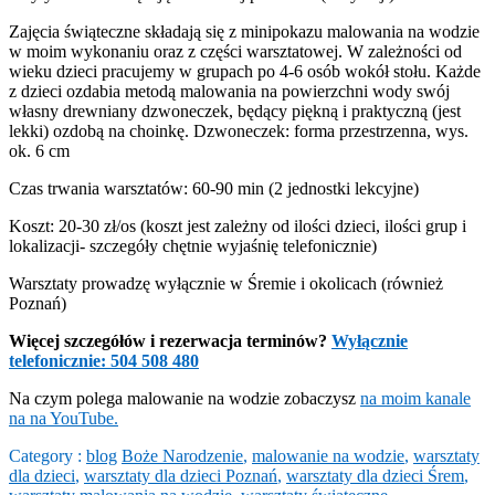
Zajęcia świąteczne składają się z minipokazu malowania na wodzie
w moim wykonaniu oraz z części warsztatowej. W zależności od
wieku dzieci pracujemy w grupach po 4-6 osób wokół stołu. Każde
z dzieci ozdabia metodą malowania na powierzchni wody swój
własny drewniany dzwoneczek, będący piękną i praktyczną (jest
lekki) ozdobą na choinkę. Dzwoneczek: forma przestrzenna, wys.
ok. 6 cm
Czas trwania warsztatów: 60-90 min (2 jednostki lekcyjne)
Koszt: 20-30 zł/os (koszt jest zależny od ilości dzieci, ilości grup i
lokalizacji- szczegóły chętnie wyjaśnię telefonicznie)
Warsztaty prowadzę wyłącznie w Śremie i okolicach (również
Poznań)
Więcej szczegółów i rezerwacja terminów?
Wyłącznie
telefonicznie: 504 508 480
Na czym polega malowanie na wodzie zobaczysz
na moim kanale
na na YouTube.
Category :
blog
Boże Narodzenie
,
malowanie na wodzie
,
warsztaty
dla dzieci
,
warsztaty dla dzieci Poznań
,
warsztaty dla dzieci Śrem
,