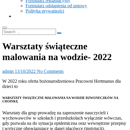
Formularz reklamacyjny
Formularz odstąpienia od umowy
Polityka prywatności
Warsztaty świąteczne
malowania na wodzie- 2022
admin
13/10/2022
No Comments
W 2022 roku oferta bożonarodzeniowa Pracowni Hertmanus dla
dzieci to
WARSZTATY ŚWIĄTECZNE MALOWANIA NA WODZIE DZWONECZKÓW NA
CHOINKĘ
Warsztaty dla grup prowadzę na zaproszenie nauczycieli i
wychowawców w szkołach i przedszkolach wyłącznie wówczas,
gdy pozwala na do sytuacja epidemiczna oraz wewnętrzne przepisy
i wytyczne obowiązujące w danej placówce (instytucji).