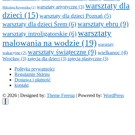
warsztaty dla
warsztaty artystyczne
(3)
Mikołaja Kopernika
(1)
dzieci
(15)
warsztaty dla dzieci Poznań
(5)
warsztaty ebru
(9)
warsztaty dla dzieci Śrem
(6)
warsztaty
warsztaty introligatorskie
(6)
malowania na wodzie
(19)
warsztaty
warsztaty świąteczne
(9)
wielkanoc
(4)
wakacyjne
(2)
Wrocław
(3)
zajęcia dla dzieci
(3)
zajęcia plastyczne
(3)
Polityka prywatności
Regulamin Sklepu
Dostawa i płatność
kontakt
© 2026
| Designed by:
Theme Freesia
| Powered by:
WordPress