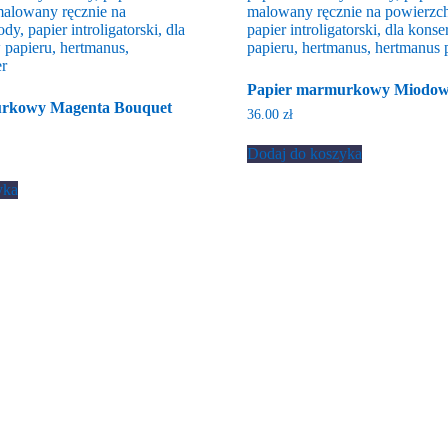
Papier marmurkowy Miodowy
urkowy Magenta Bouquet
36.00
zł
Dodaj do koszyka
yka