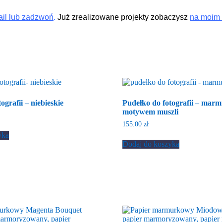
ail lub zadzwoń
.
Już zrealizowane projekty zobaczysz
na moim 
ografii – niebieskie
Pudełko do fotografii – mar
motywem muszli
155.00
zł
yka
Dodaj do koszyka