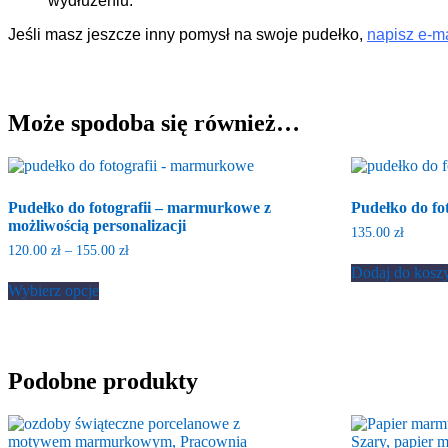
wydłużeniu.
Jeśli masz jeszcze inny pomysł na swoje pudełko,
napisz e-m
Może spodoba się również…
Pudełko do fotografii – marmurkowe z
Pudełko do fot
możliwością personalizacji
135.00
zł
Zakres
120.00
zł
–
155.00
zł
cen:
Dodaj do kosz
Ten
od
Wybierz opcje
produkt
120.00 zł
ma
do
wiele
155.00 zł
wariantów.
Opcje
Podobne produkty
można
wybrać
na
stronie