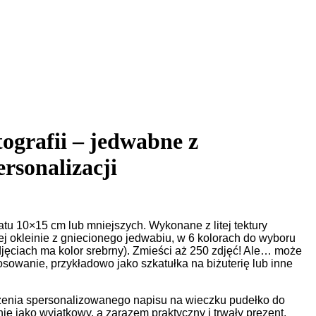
ografii – jedwabne z
rsonalizacji
tu 10×15 cm lub mniejszych. Wykonane z litej tektury
wej okleinie z gniecionego jedwabiu, w 6 kolorach do wyboru
jęciach ma kolor srebrny). Zmieści aż 250 zdjęć! Ale… może
osowanie, przykładowo jako szkatułka na biżuterię lub inne
zenia spersonalizowanego napisu na wieczku pudełko do
lnie jako wyjątkowy, a zarazem praktyczny i trwały prezent.