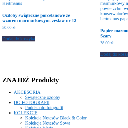
produktu
Ozdoby świąteczne porcelanowe ze
wzorem marmurkowym- zestaw nr 12
50.00
zł
Papier marm
Szary
Dodaj do koszyka
38.00
zł
Dodaj do kosz
ZNAJDŹ Produkty
AKCESORIA
Świąteczne ozdoby
DO FOTOGRAFII
Pudełka do fotografii
KOLEKCJE
Kolekcja Notesów Black & Color
Kolekcja Notesów Sowa