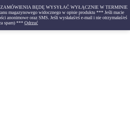
CONE ZAMÓWIENIA BĘDĘ WYSYŁAĆ WYŁĄCZNIE W TERMINIE
tanu magazynowego widocznego w opisie produktu *** Jeśli macie
ci anonimowe oraz SMS. Jeśli wysłałaś/eś e-mail i nie otrzymałaś/eś
 za spam) ***
Odrzuć