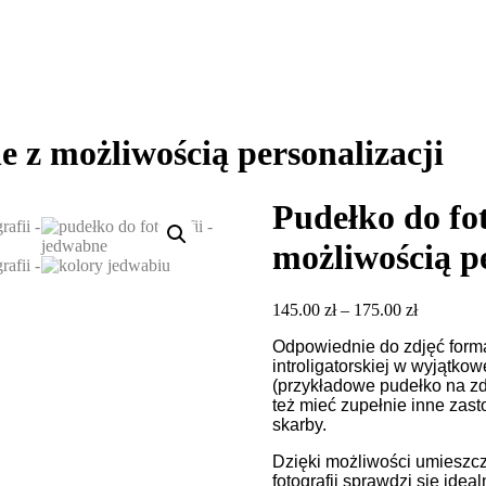
e z możliwością personalizacji
Pudełko do fot
możliwością pe
Zakres
145.00
zł
–
175.00
zł
cen:
Odpowiednie do zdjęć forma
od
introligatorskiej w wyjątko
145.00 zł
(przykładowe pudełko na zd
do
też mieć zupełnie inne zast
175.00 zł
skarby.
Dzięki możliwości umieszc
fotografii sprawdzi się idea