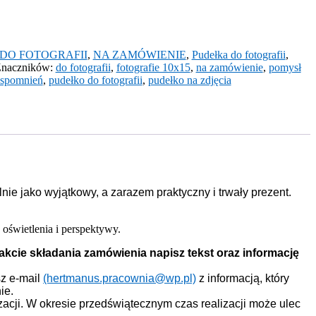
DO FOTOGRAFII
,
NA ZAMÓWIENIE
,
Pudełka do fotografii
,
naczników:
do fotografii
,
fotografie 10x15
,
na zamówienie
,
pomysł
spomnień
,
pudełko do fotografii
,
pudełko na zdjęcia
ie jako wyjątkowy, a zarazem praktyczny i trwały prezent.
oświetlenia i perspektywy.
rakcie składania zamówienia napisz tekst oraz informację
sz e-mail
(hertmanus.pracownia@wp.pl)
z informacją, który
ie.
zacji. W okresie przedświątecznym czas realizacji może ulec