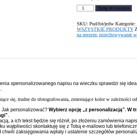
ilość
Dodaj do koszyka
Pudełko
do
fotografii
SKU:
Pud/fot/jedw
Kategorie:
-
WSZYSTKIE PRODUKTY
Z
jedwabne
na prezent
,
przechowywanie w
z
możliwością
personalizacji
enia spersonalizowanego napisu na wieczku sprawdzi się idealn
.
ce się, trudne do sfotografowania, zmieniające kolor w zależności od 
i. Jak personalizować?
Wybierz opcję „z personalizacją”. W t
agi”
.
cją, a ich tekst będzie się różnił, po złożeniu zamówienia napi
 wątpliwości skontaktuję się z Tobą e-mailowo lub telefoniczn
d chwili zaksięgowania wpłaty i ustalenie szczegółów personali