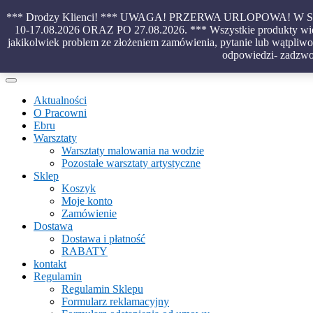
Skip
*** Drodzy Klienci! *** UWAGA! PRZERWA URLOPOWA!
to
10-17.08.2026 ORAZ PO 27.08.2026. *** Wszystkie produkty wido
content
jakikolwiek problem ze złożeniem zamówienia, pytanie lub wątpliwoś
Piękno malowane na wodzie – papiery marmurkowe – materiały introl
odpowiedzi- zadzwo
Aktualności
O Pracowni
Ebru
Warsztaty
Warsztaty malowania na wodzie
Pozostałe warsztaty artystyczne
Sklep
Koszyk
Moje konto
Zamówienie
Dostawa
Dostawa i płatność
RABATY
kontakt
Regulamin
Regulamin Sklepu
Formularz reklamacyjny