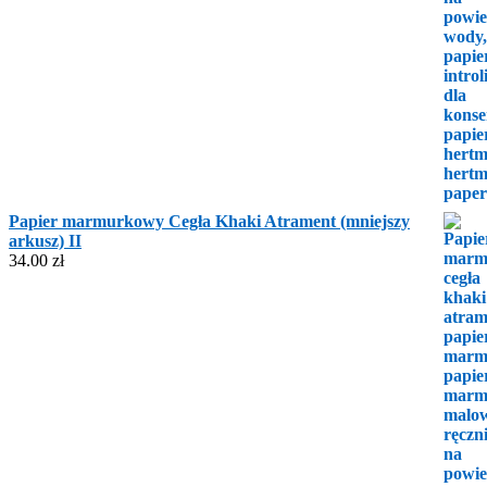
Papier marmurkowy Cegła Khaki Atrament (mniejszy
arkusz) II
34.00
zł