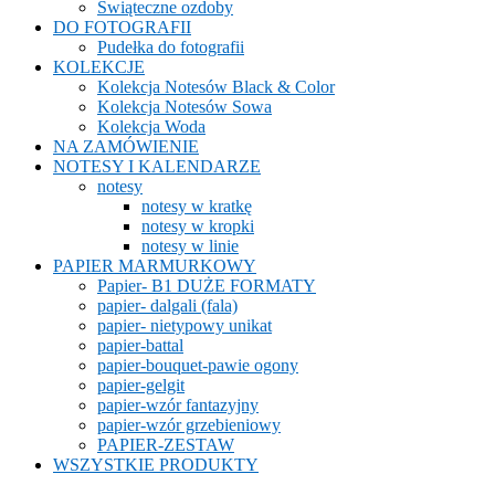
Świąteczne ozdoby
DO FOTOGRAFII
Pudełka do fotografii
KOLEKCJE
Kolekcja Notesów Black & Color
Kolekcja Notesów Sowa
Kolekcja Woda
NA ZAMÓWIENIE
NOTESY I KALENDARZE
notesy
notesy w kratkę
notesy w kropki
notesy w linie
PAPIER MARMURKOWY
Papier- B1 DUŻE FORMATY
papier- dalgali (fala)
papier- nietypowy unikat
papier-battal
papier-bouquet-pawie ogony
papier-gelgit
papier-wzór fantazyjny
papier-wzór grzebieniowy
PAPIER-ZESTAW
WSZYSTKIE PRODUKTY