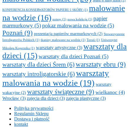
Jesień w starej szafie
(1)
malowanie
KONFERENCJA KONSERWATORÓW PAPIERU I SKÓRY
(1)
na wodzie
(16)
papier
notesy
(1)
nowa kolekcja
(1)
marmurkowy
(5)
pokaz malowania na wodzie
(5)
Poznań
(9)
prezentacja papierów marmurkowych
(2)
Stowarzyszenie
Introligatorów Polskich
(1)
tkaniny malowane na wodzie
(1)
Toruń
(1)
Uniwersytet
warsztaty dla
warsztaty artystyczne
(3)
Mikołaja Kopernika
(1)
dzieci
(15)
warsztaty dla dzieci Poznań
(5)
warsztaty ebru
(9)
warsztaty dla dzieci Śrem
(6)
warsztaty
warsztaty introligatorskie
(6)
malowania na wodzie
(19)
warsztaty
warsztaty świąteczne
(9)
wielkanoc
(4)
wakacyjne
(2)
Wrocław
(3)
zajęcia dla dzieci
(3)
zajęcia plastyczne
(3)
Polityka prywatności
Regulamin Sklepu
Dostawa i płatność
kontakt