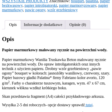
Beton
WSZYSTKIE PRODUKTY
Znaczników:
bouquet
,
palatina
,
papier
bezkwasowy
,
papier introligatorski
,
papier marmoryzowany
,
papier
marmurkowy
,
pawie ogony
,
wzór grzebieniowy
Opis
Informacje dodatkowe
Opinie (0)
Opis
Papier marmurkowy malowany ręcznie na powierzchni wody.
Papier marmurkowy Wanilia Truskawka Beton malowany ręcznie
na powierzchni wody. Do opraw introligatorskich oraz innych
technik z użyciem papieru. Drobny wzór grzebieniowy „pawie
ogony” bouquet w kolorach: jasnożółty waniliowy, czerwony, szary.
Papier bazowy gładki Palatina* firmy Fabriano kolor avorio, 120
2
g/m
. Farby o charakterze tuszowym, karagen, wym. 47 x 67 cm,
kierunek włókna wzdłuż krótkiego boku.
Skan przedstawia fragment (A4) całości przykładowego arkusza.
Wysyłka 2-5 dni roboczych- opcje dostawy sprawdź
tutaj
.