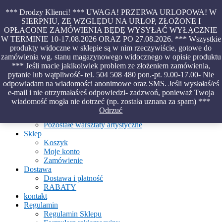
Skip
*** Drodzy Klienci! *** UWAGA! PRZERWA URLOPOWA! W
to
SIERPNIU, ZE WZGLĘDU NA URLOP, ZŁOŻONE I
content
OPŁACONE ZAMÓWIENIA BĘDĘ WYSYŁAĆ WYŁĄCZNIE
Piękno malowane na wodzie – papiery marmurkowe – materiały
W TERMINIE 10-17.08.2026 ORAZ PO 27.08.2026. *** Wszystkie
introligatorskie – oprawy – etui – pudełka
produkty widoczne w sklepie są w nim rzeczywiście, gotowe do
zamówienia wg. stanu magazynowego widocznego w opisie produktu
*** Jeśli macie jakikolwiek problem ze złożeniem zamówienia,
pytanie lub wątpliwość- tel. 504 508 480 pon.-pt. 9.00-17.00- Nie
Aktualności
odpowiadam na wiadomości anonimowe oraz SMS. Jeśli wysłałaś/eś
O Pracowni
e-mail i nie otrzymałaś/eś odpowiedzi- zadzwoń, ponieważ Twoja
Ebru
wiadomość mogła nie dotrzeć (np. została uznana za spam) ***
Warsztaty
Odrzuć
Warsztaty malowania na wodzie
Pozostałe warsztaty artystyczne
Sklep
Koszyk
Moje konto
Zamówienie
Dostawa
Dostawa i płatność
RABATY
kontakt
Regulamin
Regulamin Sklepu