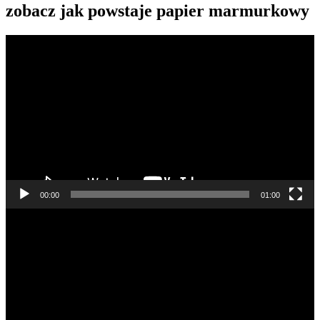
zobacz jak powstaje papier marmurkowy
Odtwarzacz
video
00:00
01:00
Odtwarzacz
video