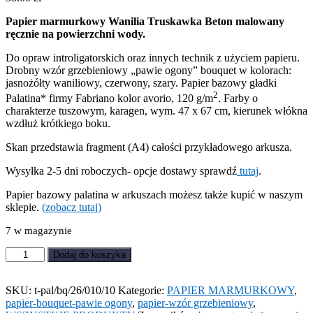
Papier marmurkowy Wanilia Truskawka Beton malowany
ręcznie na powierzchni wody.
Do opraw introligatorskich oraz innych technik z użyciem papieru.
Drobny wzór grzebieniowy „pawie ogony” bouquet w kolorach:
jasnożółty waniliowy, czerwony, szary. Papier bazowy gładki
2
Palatina* firmy Fabriano kolor avorio, 120 g/m
. Farby o
charakterze tuszowym, karagen, wym. 47 x 67 cm, kierunek włókna
wzdłuż krótkiego boku.
Skan przedstawia fragment (A4) całości przykładowego arkusza.
Wysyłka 2-5 dni roboczych- opcje dostawy sprawdź
tutaj
.
Papier bazowy palatina w arkuszach możesz także kupić w naszym
sklepie.
(zobacz tutaj)
7 w magazynie
ilość
Dodaj do koszyka
Papier
marmurkowy
Wanilia
SKU:
t-pal/bq/26/010/10
Kategorie:
PAPIER MARMURKOWY
,
Truskawka
papier-bouquet-pawie ogony
,
papier-wzór grzebieniowy
,