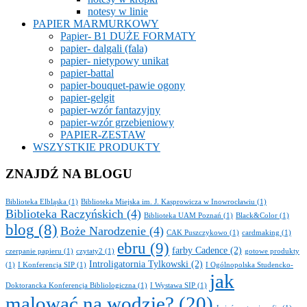
notesy w linie
PAPIER MARMURKOWY
Papier- B1 DUŻE FORMATY
papier- dalgali (fala)
papier- nietypowy unikat
papier-battal
papier-bouquet-pawie ogony
papier-gelgit
papier-wzór fantazyjny
papier-wzór grzebieniowy
PAPIER-ZESTAW
WSZYSTKIE PRODUKTY
ZNAJDŹ NA BLOGU
Biblioteka Elbląska
(1)
Biblioteka Miejska im. J. Kasprowicza w Inowrocławiu
(1)
Biblioteka Raczyńskich
(4)
Biblioteka UAM Poznań
(1)
Black&Color
(1)
blog
(8)
Boże Narodzenie
(4)
CAK Puszczykowo
(1)
cardmaking
(1)
ebru
(9)
farby Cadence
(2)
czerpanie papieru
(1)
czytaty2
(1)
gotowe produkty
Introligatornia Tylkowski
(2)
(1)
I Konferencja SIP
(1)
I Ogólnopolska Studencko-
jak
Doktorancka Konferencja Bibliologiczna
(1)
I Wystawa SIP
(1)
malować na wodzie?
(20)