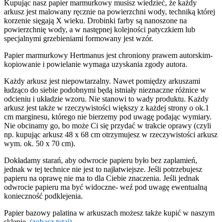
Kupując nasz papier marmurkowy musisz wiedzieć, że każdy
arkusz jest malowany ręcznie na powierzchni wody, techniką której
korzenie sięgają X wieku. Drobinki farby są nanoszone na
powierzchnię wody, a w następnej kolejności patyczkiem lub
specjalnymi grzebieniami formowany jest wzór.
Papier marmurkowy Hertmanus jest chroniony prawem autorskim-
kopiowanie i powielanie wymaga uzyskania zgody autora.
Każdy arkusz jest niepowtarzalny. Nawet pomiędzy arkuszami
łudząco do siebie podobnymi będą istniały nieznaczne różnice w
odcieniu i układzie wzoru. Nie stanowi to wady produktu. Każdy
arkusz jest także w rzeczywistości większy z każdej strony o ok.1
cm marginesu, którego nie bierzemy pod uwagę podając wymiary.
Nie obcinamy go, bo może Ci się przydać w trakcie oprawy (czyli
np. kupując arkusz 48 x 68 cm otrzymujesz w rzeczywistości arkusz
wym. ok. 50 x 70 cm).
Dokładamy starań, aby odwrocie papieru było bez zaplamień,
jednak w tej technice nie jest to najłatwiejsze. Jeśli potrzebujesz
papieru na oprawę nie ma to dla Ciebie znaczenia. Jeśli jednak
odwrocie papieru ma być widoczne- weź pod uwagę ewentualną
konieczność podklejenia.
Papier bazowy palatina w arkuszach możesz także kupić w naszym
sklepie.
(zobacz tutaj)