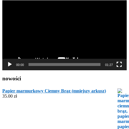
Odtwarzacz
video
00:00
01:27
nowości
Papier marmurkowy Ciemny Brąz (mniejszy arkusz)
35.00
zł