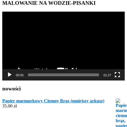
MALOWANIE NA WODZIE-PISANKI
Odtwarzacz
video
00:00
01:27
nowości
Papier marmurkowy Ciemny Brąz (mniejszy arkusz)
35.00
zł