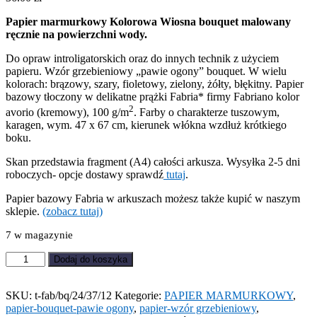
Papier marmurkowy Kolorowa Wiosna bouquet malowany
ręcznie na powierzchni wody.
Do opraw introligatorskich oraz do innych technik z użyciem
papieru. Wzór grzebieniowy „pawie ogony” bouquet. W wielu
kolorach: brązowy, szary, fioletowy, zielony, żółty, błękitny. Papier
bazowy tłoczony w delikatne prążki Fabria* firmy Fabriano kolor
2
avorio (kremowy), 100 g/m
. Farby o charakterze tuszowym,
karagen, wym. 47 x 67 cm, kierunek włókna wzdłuż krótkiego
boku.
Skan przedstawia fragment (A4) całości arkusza. Wysyłka 2-5 dni
roboczych- opcje dostawy sprawdź
tutaj
.
Papier bazowy Fabria w arkuszach możesz także kupić w naszym
sklepie.
(zobacz tutaj)
7 w magazynie
ilość
Dodaj do koszyka
Papier
marmurkowy
Kolorowa
SKU:
t-fab/bq/24/37/12
Kategorie:
PAPIER MARMURKOWY
,
Wiosna
papier-bouquet-pawie ogony
,
papier-wzór grzebieniowy
,