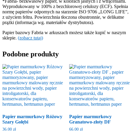
*Fabria- bezkwasowy papier, w kolorach jasnych i z wtrąceniami.
Wyprodukowany w 100% z bezchlorowej celulozy (ECF). Spełnia
normę papierów odpornych na starzenie ISO 9706 „LONG LIFE”,
z użyciem feltra. Powierzchnia tłoczona obustronnie, w delikatne
prążki (informacja wg. materiałów dystrybutora).
Papier bazowy Fabria w arkuszach możesz także kupić w naszym
sklepie.
(zobacz tutaj)
Podobne produkty
Papier marmurkowy Różowy
Papier marmurkowy
Szary Gołębi
Granatowo-złoty DF
36.00
zł
66.00
zł