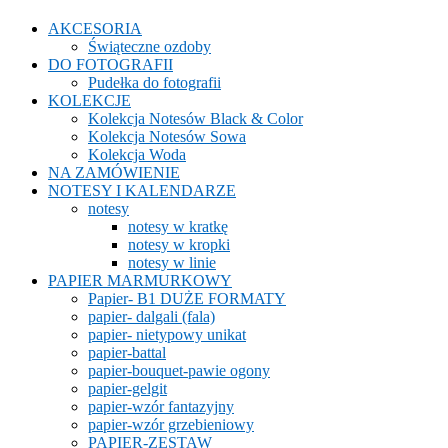
AKCESORIA
Świąteczne ozdoby
DO FOTOGRAFII
Pudełka do fotografii
KOLEKCJE
Kolekcja Notesów Black & Color
Kolekcja Notesów Sowa
Kolekcja Woda
NA ZAMÓWIENIE
NOTESY I KALENDARZE
notesy
notesy w kratkę
notesy w kropki
notesy w linie
PAPIER MARMURKOWY
Papier- B1 DUŻE FORMATY
papier- dalgali (fala)
papier- nietypowy unikat
papier-battal
papier-bouquet-pawie ogony
papier-gelgit
papier-wzór fantazyjny
papier-wzór grzebieniowy
PAPIER-ZESTAW