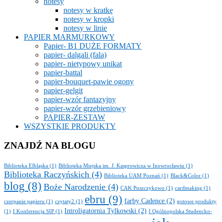
notesy
notesy w kratkę
notesy w kropki
notesy w linie
PAPIER MARMURKOWY
Papier- B1 DUŻE FORMATY
papier- dalgali (fala)
papier- nietypowy unikat
papier-battal
papier-bouquet-pawie ogony
papier-gelgit
papier-wzór fantazyjny
papier-wzór grzebieniowy
PAPIER-ZESTAW
WSZYSTKIE PRODUKTY
ZNAJDŹ NA BLOGU
Biblioteka Elbląska
(1)
Biblioteka Miejska im. J. Kasprowicza w Inowrocławiu
(1)
Biblioteka Raczyńskich
(4)
Biblioteka UAM Poznań
(1)
Black&Color
(1)
blog
(8)
Boże Narodzenie
(4)
CAK Puszczykowo
(1)
cardmaking
(1)
ebru
(9)
farby Cadence
(2)
czerpanie papieru
(1)
czytaty2
(1)
gotowe produkty
Introligatornia Tylkowski
(2)
(1)
I Konferencja SIP
(1)
I Ogólnopolska Studencko-