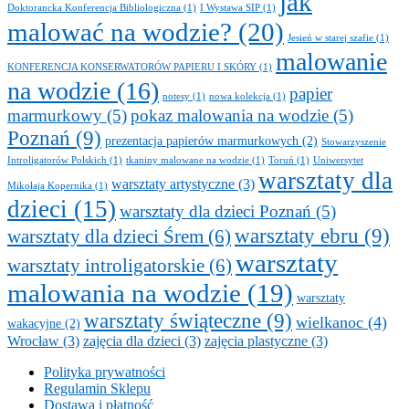
jak
Doktorancka Konferencja Bibliologiczna
(1)
I Wystawa SIP
(1)
malować na wodzie?
(20)
Jesień w starej szafie
(1)
malowanie
KONFERENCJA KONSERWATORÓW PAPIERU I SKÓRY
(1)
na wodzie
(16)
papier
notesy
(1)
nowa kolekcja
(1)
marmurkowy
(5)
pokaz malowania na wodzie
(5)
Poznań
(9)
prezentacja papierów marmurkowych
(2)
Stowarzyszenie
Introligatorów Polskich
(1)
tkaniny malowane na wodzie
(1)
Toruń
(1)
Uniwersytet
warsztaty dla
warsztaty artystyczne
(3)
Mikołaja Kopernika
(1)
dzieci
(15)
warsztaty dla dzieci Poznań
(5)
warsztaty ebru
(9)
warsztaty dla dzieci Śrem
(6)
warsztaty
warsztaty introligatorskie
(6)
malowania na wodzie
(19)
warsztaty
warsztaty świąteczne
(9)
wielkanoc
(4)
wakacyjne
(2)
Wrocław
(3)
zajęcia dla dzieci
(3)
zajęcia plastyczne
(3)
Polityka prywatności
Regulamin Sklepu
Dostawa i płatność