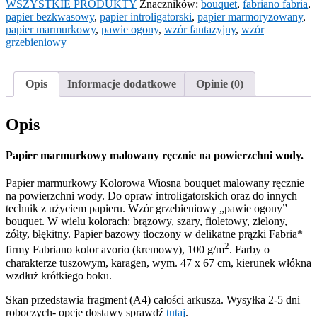
bouquet
WSZYSTKIE PRODUKTY
Znaczników:
bouquet
,
fabriano fabria
,
papier bezkwasowy
,
papier introligatorski
,
papier marmoryzowany
,
papier marmurkowy
,
pawie ogony
,
wzór fantazyjny
,
wzór
grzebieniowy
Opis
Informacje dodatkowe
Opinie (0)
Opis
Papier marmurkowy malowany ręcznie na powierzchni wody.
Papier marmurkowy Kolorowa Wiosna bouquet malowany ręcznie
na powierzchni wody. Do opraw introligatorskich oraz do innych
technik z użyciem papieru. Wzór grzebieniowy „pawie ogony”
bouquet. W wielu kolorach: brązowy, szary, fioletowy, zielony,
żółty, błękitny. Papier bazowy tłoczony w delikatne prążki Fabria*
2
firmy Fabriano kolor avorio (kremowy), 100 g/m
. Farby o
charakterze tuszowym, karagen, wym. 47 x 67 cm, kierunek włókna
wzdłuż krótkiego boku.
Skan przedstawia fragment (A4) całości arkusza. Wysyłka 2-5 dni
roboczych- opcje dostawy sprawdź
tutaj
.