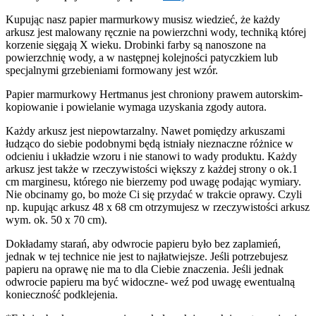
Kupując nasz papier marmurkowy musisz wiedzieć, że każdy
arkusz jest malowany ręcznie na powierzchni wody, techniką której
korzenie sięgają X wieku. Drobinki farby są nanoszone na
powierzchnię wody, a w następnej kolejności patyczkiem lub
specjalnymi grzebieniami formowany jest wzór.
Papier marmurkowy Hertmanus jest chroniony prawem autorskim-
kopiowanie i powielanie wymaga uzyskania zgody autora.
Każdy arkusz jest niepowtarzalny. Nawet pomiędzy arkuszami
łudząco do siebie podobnymi będą istniały nieznaczne różnice w
odcieniu i układzie wzoru i nie stanowi to wady produktu. Każdy
arkusz jest także w rzeczywistości większy z każdej strony o ok.1
cm marginesu, którego nie bierzemy pod uwagę podając wymiary.
Nie obcinamy go, bo może Ci się przydać w trakcie oprawy. Czyli
np. kupując arkusz 48 x 68 cm otrzymujesz w rzeczywistości arkusz
wym. ok. 50 x 70 cm).
Dokładamy starań, aby odwrocie papieru było bez zaplamień,
jednak w tej technice nie jest to najłatwiejsze. Jeśli potrzebujesz
papieru na oprawę nie ma to dla Ciebie znaczenia. Jeśli jednak
odwrocie papieru ma być widoczne- weź pod uwagę ewentualną
konieczność podklejenia.