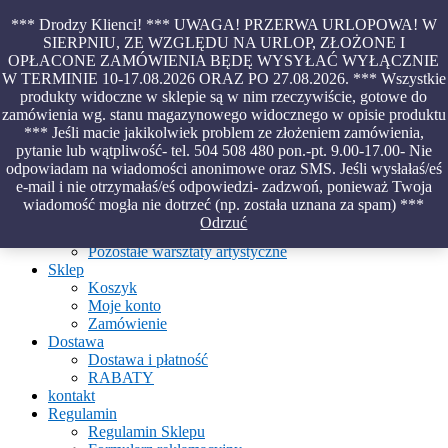
Skip
*** Drodzy Klienci! *** UWAGA! PRZERWA URLOPOWA! W
to
SIERPNIU, ZE WZGLĘDU NA URLOP, ZŁOŻONE I
content
OPŁACONE ZAMÓWIENIA BĘDĘ WYSYŁAĆ WYŁĄCZNIE
Piękno malowane na wodzie – papiery marmurkowe – materiały
W TERMINIE 10-17.08.2026 ORAZ PO 27.08.2026. *** Wszystkie
introligatorskie – oprawy – etui – pudełka
produkty widoczne w sklepie są w nim rzeczywiście, gotowe do
zamówienia wg. stanu magazynowego widocznego w opisie produktu
*** Jeśli macie jakikolwiek problem ze złożeniem zamówienia,
pytanie lub wątpliwość- tel. 504 508 480 pon.-pt. 9.00-17.00- Nie
Aktualności
odpowiadam na wiadomości anonimowe oraz SMS. Jeśli wysłałaś/eś
O Pracowni
e-mail i nie otrzymałaś/eś odpowiedzi- zadzwoń, ponieważ Twoja
Ebru
wiadomość mogła nie dotrzeć (np. została uznana za spam) ***
Warsztaty
Odrzuć
Warsztaty malowania na wodzie
Pozostałe warsztaty artystyczne
Sklep
Koszyk
Moje konto
Zamówienie
Dostawa
Dostawa i płatność
RABATY
kontakt
Regulamin
Regulamin Sklepu