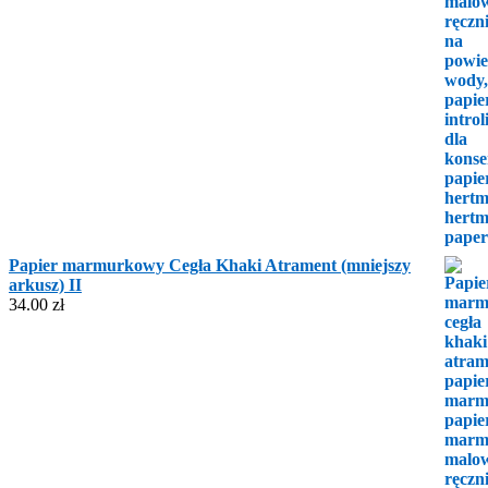
Papier marmurkowy Cegła Khaki Atrament (mniejszy
arkusz) II
34.00
zł