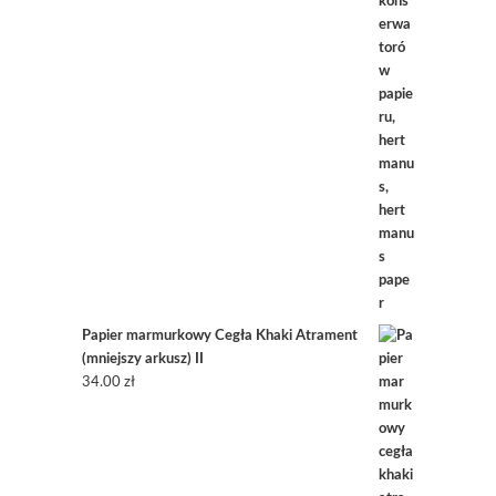
Papier marmurkowy Cegła Khaki Atrament
(mniejszy arkusz) II
34.00
zł