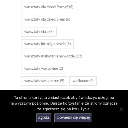
warsztaty dla dzieci Poznań
(5)
warsztaty dla dzieci Śrem
(6)
warsztaty ebru
(9)
warsztaty introligatorskie
(6)
warsztaty malowania na wodzie
(19)
warsztaty wakacyjne
(2)
warsztaty świąteczne
(9)
wielkanoc
(4)
Wrocław
(3)
zajęcia dla dzieci
(3)
Ta strona korzysta z ciasteczek aby świadczyć usługi na
najwyższym poziomie. Dalsze korzystanie ze strony oznacza,
zajęcia plastyczne
(3)
że zgadzasz się na ich użycie.
Zgoda
Dowiedz się więcej