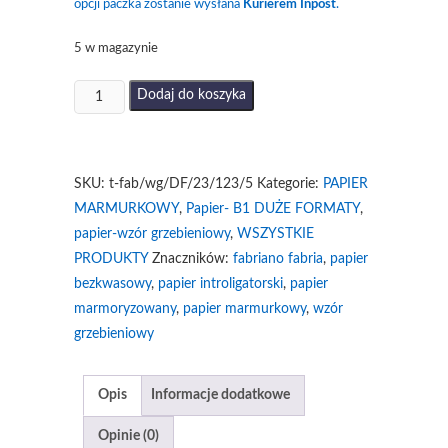
opcji paczka zostanie wysłana
Kurierem Inpost
.
5 w magazynie
ilość
Dodaj do koszyka
Papier
marmurkowy
grzebieniowy
SKU:
t-fab/wg/DF/23/123/5
Kategorie:
PAPIER
żółto-
MARMURKOWY
,
Papier- B1 DUŻE FORMATY
,
szary
papier-wzór grzebieniowy
,
WSZYSTKIE
DF
PRODUKTY
Znaczników:
fabriano fabria
,
papier
bezkwasowy
,
papier introligatorski
,
papier
marmoryzowany
,
papier marmurkowy
,
wzór
grzebieniowy
Opis
Informacje dodatkowe
Opinie (0)