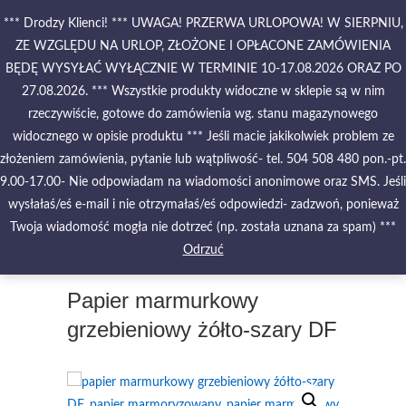
Skip
*** Drodzy Klienci! *** UWAGA! PRZERWA URLOPOWA! W SIERPNIU,
to
ZE WZGLĘDU NA URLOP, ZŁOŻONE I OPŁACONE ZAMÓWIENIA
content
BĘDĘ WYSYŁAĆ WYŁĄCZNIE W TERMINIE 10-17.08.2026 ORAZ PO
27.08.2026. *** Wszystkie produkty widoczne w sklepie są w nim
PIĘKNO MALOWANE NA
WODZIE – PAPIERY
rzeczywiście, gotowe do zamówienia wg. stanu magazynowego
MARMURKOWE – MATERIAŁY
widocznego w opisie produktu *** Jeśli macie jakikolwiek problem ze
INTROLIGATORSKIE –
złożeniem zamówienia, pytanie lub wątpliwość- tel. 504 508 480 pon.-pt.
OPRAWY – ETUI – PUDEŁKA
9.00-17.00- Nie odpowiadam na wiadomości anonimowe oraz SMS. Jeśli
wysłałaś/eś e-mail i nie otrzymałaś/eś odpowiedzi- zadzwoń, ponieważ
Twoja wiadomość mogła nie dotrzeć (np. została uznana za spam) ***
Odrzuć
Papier marmurkowy
grzebieniowy żółto-szary DF