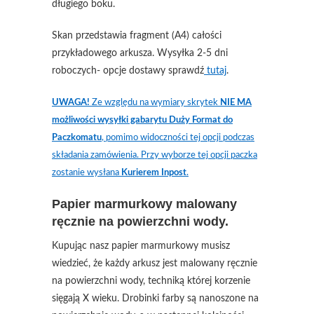
długiego boku.
Skan przedstawia fragment (A4) całości
przykładowego arkusza. Wysyłka 2-5 dni
roboczych- opcje dostawy sprawdź
tutaj
.
UWAGA!
Ze względu na wymiary skrytek
NIE MA
możliwości wysyłki gabarytu Duży Format do
Paczkomatu
, pomimo widoczności tej opcji podczas
składania zamówienia. Przy wyborze tej opcji paczka
zostanie wysłana
Kurierem Inpost
.
Papier marmurkowy malowany
ręcznie na powierzchni wody.
Kupując nasz papier marmurkowy musisz
wiedzieć, że każdy arkusz jest malowany ręcznie
na powierzchni wody, techniką której korzenie
sięgają X wieku. Drobinki farby są nanoszone na