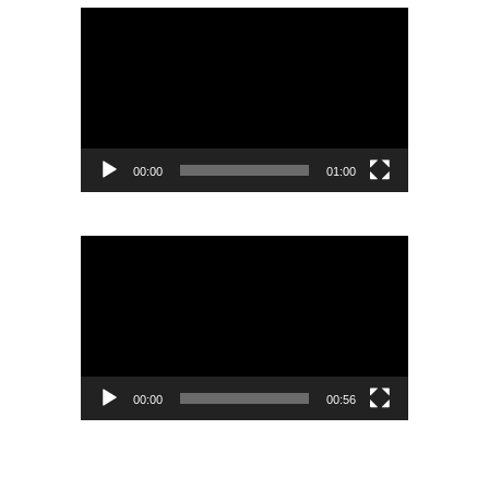
Odtwarzacz
video
00:00
01:00
Odtwarzacz
video
00:00
00:56