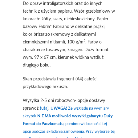
Do opraw introligatorskich oraz do innych
technik z użyciem papieru. Wzór grzebieniowy w
kolorach: żółty, szary, niebieskozielony. Papier
bazowy Fabria* Fabriano w delikatne prążki,
kolor brizzatto (kremowy z delikatnymi
2
ciemniejszymi nitkami), 100 g/m
. Farby o
charakterze tuszowym, karagen. Duży format
wym. 97 x 67 cm, kierunek włókna wzdłuż
długiego boku.
Skan przedstawia fragment (A4) całości
przykładowego arkusza.
Wysyłka 2-5 dni roboczych- opcje dostawy
sprawdź
tutaj
.
UWAGA!
Ze względu na wymiary
skrytek
NIE MA możliwości wysyłki gabarytu Duży
Format do Paczkomatu
, pomimo widoczności tej
opcji podczas składania zamówienia. Przy wyborze tej