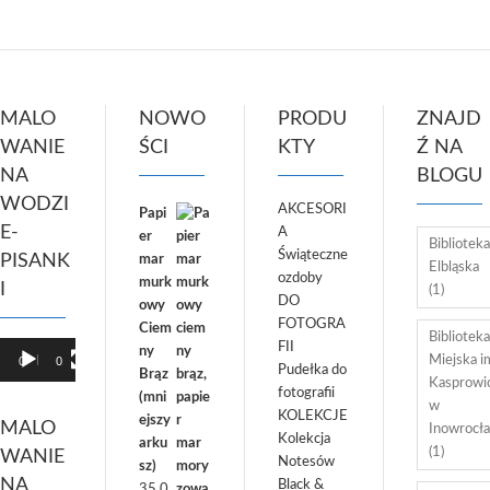
MALO
NOWO
PRODU
ZNAJD
WANIE
ŚCI
KTY
Ź NA
NA
BLOGU
WODZI
AKCESORI
Papi
E-
A
er
Biblioteka
Świąteczne
PISANK
mar
Elbląska
ozdoby
murk
I
(1)
DO
owy
FOTOGRA
Ciem
Biblioteka
FII
Odtwarzacz
ny
Miejska im
00:00
01:02
Pudełka do
video
Brąz
Kasprowi
fotografii
(mni
w
KOLEKCJE
ejszy
MALO
Inowrocł
Kolekcja
arku
(1)
WANIE
Notesów
sz)
NA
Black &
35.0