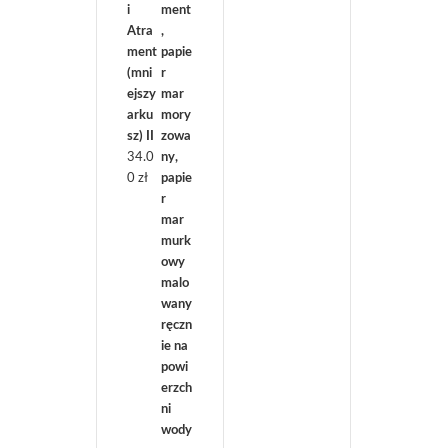
i
Atra
ment
(mni
ejszy
arku
sz) II
34.0
0
zł