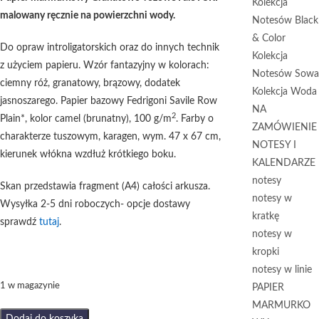
Kolekcja
malowany ręcznie na powierzchni wody.
Notesów Black
& Color
Do opraw introligatorskich oraz do innych technik
Kolekcja
z użyciem papieru. Wzór fantazyjny w kolorach:
Notesów Sowa
ciemny róż, granatowy, brązowy, dodatek
Kolekcja Woda
jasnoszarego. Papier bazowy Fedrigoni Savile Row
NA
2
Plain*, kolor camel (brunatny), 100 g/m
. Farby o
ZAMÓWIENIE
charakterze tuszowym, karagen, wym. 47 x 67 cm,
NOTESY I
kierunek włókna wzdłuż krótkiego boku.
KALENDARZE
notesy
Skan przedstawia fragment (A4) całości arkusza.
notesy w
Wysyłka 2-5 dni roboczych- opcje dostawy
kratkę
sprawdź
tutaj
.
notesy w
kropki
notesy w linie
1 w magazynie
PAPIER
MARMURKO
ilość