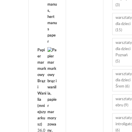
(3)
warsztaty
dla dzieci
(15)
warsztaty
dla dzieci
Papi
Poznań
er
(5)
mar
murk
warsztaty
owy
dla dzieci
Brąz
Śrem
(6)
i
Wani
warsztaty
lia
ebru
(9)
(mni
ejszy
warsztaty
arku
introligat
sz)
(6)
36.0