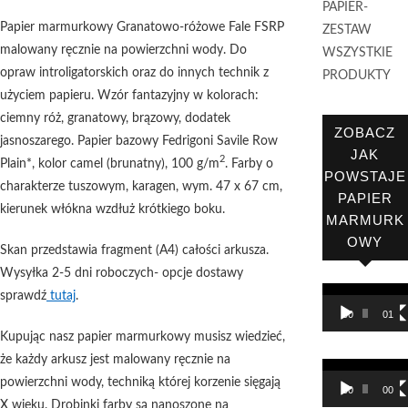
PAPIER-
Papier marmurkowy Granatowo-różowe Fale FSRP
ZESTAW
malowany ręcznie na powierzchni wody. Do
WSZYSTKIE
opraw introligatorskich oraz do innych technik z
PRODUKTY
użyciem papieru. Wzór fantazyjny w kolorach:
ciemny róż, granatowy, brązowy, dodatek
ZOBACZ
jasnoszarego. Papier bazowy Fedrigoni Savile Row
JAK
2
Plain*, kolor camel (brunatny), 100 g/m
. Farby o
POWSTAJE
charakterze tuszowym, karagen, wym. 47 x 67 cm,
PAPIER
kierunek włókna wzdłuż krótkiego boku.
MARMURK
OWY
Skan przedstawia fragment (A4) całości arkusza.
Wysyłka 2-5 dni roboczych- opcje dostawy
Odtwarzacz
sprawdź
tutaj
.
00:00
01:00
video
Kupując nasz papier marmurkowy musisz wiedzieć,
że każdy arkusz jest malowany ręcznie na
Odtwarzacz
powierzchni wody, techniką której korzenie sięgają
00:00
00:56
video
X wieku. Drobinki farby są nanoszone na