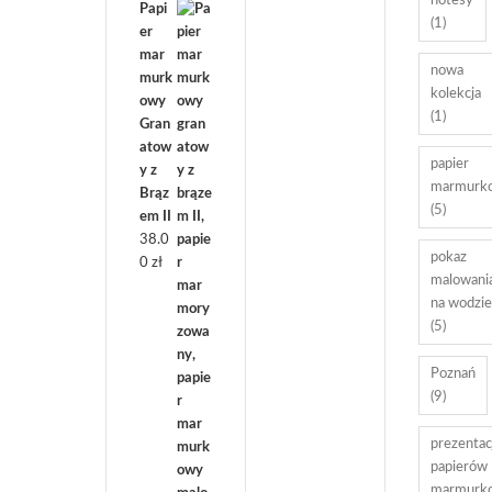
notesy
Papi
(1)
er
mar
nowa
murk
kolekcja
owy
(1)
Gran
atow
papier
y z
marmurk
Brąz
(5)
em II
38.0
pokaz
0
zł
malowani
na wodzie
(5)
Poznań
(9)
prezentac
papierów
marmurk