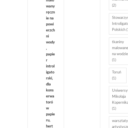
(2)
Stowarzy
Introliga
Polskich
(
tkaniny
malowan
na wodzie
(1)
Toruń
(1)
Uniwersy
Mikołaja
Kopernik
(1)
warsztaty
artystycz