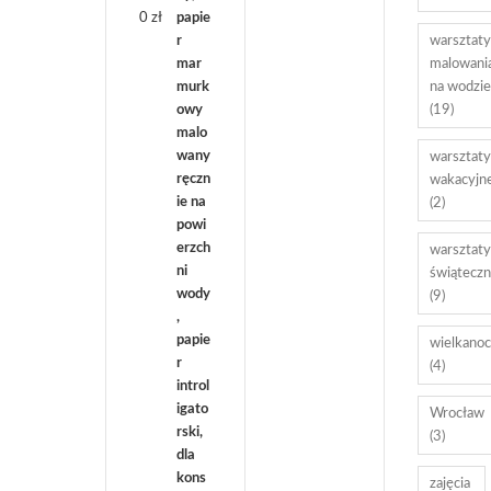
0
zł
warsztaty
malowani
na wodzie
(19)
warsztaty
wakacyjn
(2)
warsztaty
świątecz
(9)
wielkanoc
(4)
Wrocław
(3)
zajęcia