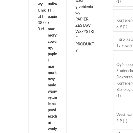
wzór
(1)
wy
grzebienio
Unik
wy
I
at II
PAPIER-
Konferen
38.0
ZESTAW
SIP
(1)
0
zł
WSZYSTKI
E
Introligat
PRODUKT
Tylkowsk
Y
I
Ogólnopo
Studenck
Doktoran
Konferen
Bibliologi
(1)
I
Wystawa
SIP
(1)