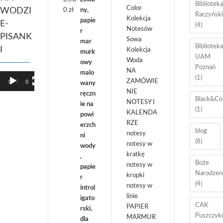
Biblioteka
Color
WODZI
0
zł
Raczyńsk
Kolekcja
E-
(4)
Notesów
PISANK
Sowa
Biblioteka
I
Kolekcja
UAM
Woda
Poznań
NA
Odtwarzacz
(1)
ZAMÓWIE
00:00
01:27
video
NIE
Black&Co
NOTESY I
(1)
KALENDA
RZE
blog
notesy
(8)
notesy w
kratkę
Boże
notesy w
Narodzen
kropki
(4)
notesy w
linie
CAK
PAPIER
Puszczyk
MARMUR