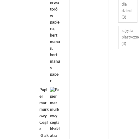
dla
dzieci
(3)
zajęcia
plastyczn
(3)
Papi
er
mar
murk
owy
Cegł
a
Khak