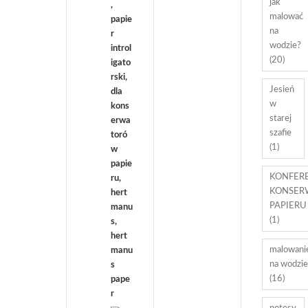
jak
malować
na
wodzie?
(20)
Jesień
w
starej
szafie
(1)
KONFER
KONSER
PAPIERU 
(1)
malowani
na wodzie
(16)