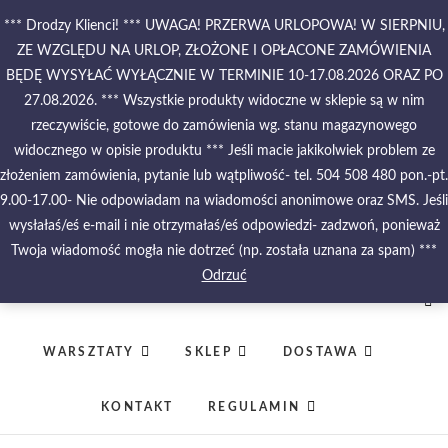
Skip
*** Drodzy Klienci! *** UWAGA! PRZERWA URLOPOWA! W SIERPNIU,
to
ZE WZGLĘDU NA URLOP, ZŁOŻONE I OPŁACONE ZAMÓWIENIA
content
BĘDĘ WYSYŁAĆ WYŁĄCZNIE W TERMINIE 10-17.08.2026 ORAZ PO
27.08.2026. *** Wszystkie produkty widoczne w sklepie są w nim
PIĘKNO MALOWANE
NA WODZIE –
rzeczywiście, gotowe do zamówienia wg. stanu magazynowego
PAPIERY
widocznego w opisie produktu *** Jeśli macie jakikolwiek problem ze
MARMURKOWE –
złożeniem zamówienia, pytanie lub wątpliwość- tel. 504 508 480 pon.-pt.
MATERIAŁY
INTROLIGATORSKIE
9.00-17.00- Nie odpowiadam na wiadomości anonimowe oraz SMS. Jeśli
– OPRAWY – ETUI –
wysłałaś/eś e-mail i nie otrzymałaś/eś odpowiedzi- zadzwoń, ponieważ
PUDEŁKA
Twoja wiadomość mogła nie dotrzeć (np. została uznana za spam) ***
Odrzuć
AKTUALNOŚCI
O PRACOWNI
EBRU
WARSZTATY
SKLEP
DOSTAWA
KONTAKT
REGULAMIN