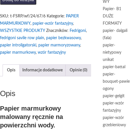
Dodaj do koszyka
WY
Papier
Papier- B1
marmurkowy
SKU:
t-FSRP/wf/24/67/6
Kategorie:
PAPIER
DUŻE
Granatowo-
MARMURKOWY
,
papier-wzór fantazyjny
,
FORMATY
różowe
WSZYSTKIE PRODUKTY
Znaczników:
Fedrigoni
,
papier- dalgali
Fale
fedrigoni savile row plain
,
papier bezkwasowy
,
(fala)
FSRP
papier introligatorski
,
papier marmoryzowany
,
papier-
papier marmurkowy
,
wzór fantazyjny
nietypowy
unikat
papier-battal
Opis
Informacje dodatkowe
Opinie (0)
papier-
bouquet-pawie
ogony
Opis
papier-gelgit
papier-wzór
Papier marmurkowy
fantazyjny
malowany ręcznie na
papier-wzór
powierzchni wody.
grzebieniowy