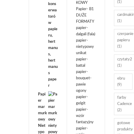
(1)
KOWY
Papier- B1
cardmaki
DUŻE
(1)
FORMATY
papier-
czerpanie
dalgali (fala)
papieru
papier-
(1)
nietypowy
unikat
papier-
czytaty2
battal
(1)
papier-
bouquet-
ebru
pawie
(9)
ogony
Papi
papier-
farby
er
gelgit
Cadence
mar
papier-
(2)
murk
wzór
owy
fantazyjny
gotowe
Niet
papier-
produkty
ypo