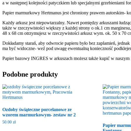
a w następnej kolejności patyczkiem lub specjalnymi grzebieniami f
Papier marmurkowy Hertmanus jest chroniony prawem autorskim- ko
Każdy arkusz jest niepowtarzalny. Nawet pomiędzy arkuszami łudząco
także w rzeczywistości większy z każdej strony o ok.1 cm marginesu
48 x 68 cm otrzymujesz w rzeczywistości arkusz wym. ok. 50 x 70 c
Dokładamy starań, aby odwrocie papieru było bez zaplamień, jednak w t
ma być widoczne- weź pod uwagę ewentualną konieczność podklejen
Papier bazowy INGRES w arkuszach możesz także kupić w naszym 
Podobne produkty
Ozdoby świąteczne porcelanowe ze
wzorem marmurkowym- zestaw nr 2
50.00
zł
Papier marmu
Fontanny