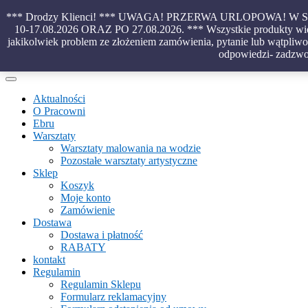
Skip
*** Drodzy Klienci! *** UWAGA! PRZERWA URLOPOWA!
to
10-17.08.2026 ORAZ PO 27.08.2026. *** Wszystkie produkty wido
content
jakikolwiek problem ze złożeniem zamówienia, pytanie lub wątpliwoś
Piękno malowane na wodzie – papiery marmurkowe – materiały introl
odpowiedzi- zadzwo
Aktualności
O Pracowni
Ebru
Warsztaty
Warsztaty malowania na wodzie
Pozostałe warsztaty artystyczne
Sklep
Koszyk
Moje konto
Zamówienie
Dostawa
Dostawa i płatność
RABATY
kontakt
Regulamin
Regulamin Sklepu
Formularz reklamacyjny