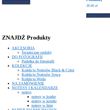
Dodaj do koszyka
38.00
zł
Dodaj do kosz
ZNAJDŹ Produkty
AKCESORIA
Świąteczne ozdoby
DO FOTOGRAFII
Pudełka do fotografii
KOLEKCJE
Kolekcja Notesów Black & Color
Kolekcja Notesów Sowa
Kolekcja Woda
NA ZAMÓWIENIE
NOTESY I KALENDARZE
notesy
notesy w kratkę
notesy w kropki
notesy w linie
PAPIER MARMURKOWY