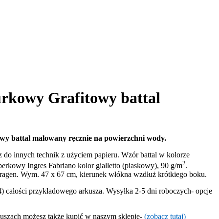
rkowy Grafitowy battal
y battal malowany ręcznie na powierzchni wody.
z do innych technik z użyciem papieru. Wzór battal w kolorze
2
erkowy Ingres Fabriano kolor gialletto (piaskowy), 90 g/m
.
karagen. Wym. 47 x 67 cm, kierunek włókna wzdłuż krótkiego boku.
) całości przykładowego arkusza. Wysyłka 2-5 dni roboczych- opcje
szach możesz także kupić w naszym sklepie-
(zobacz tutaj)