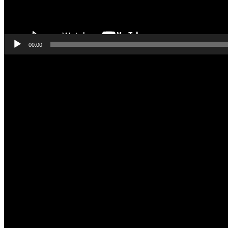
00:00
Odtwarzacz
video