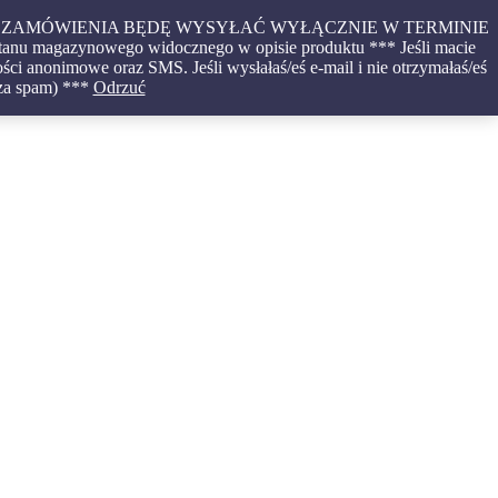
CONE ZAMÓWIENIA BĘDĘ WYSYŁAĆ WYŁĄCZNIE W TERMINIE
tanu magazynowego widocznego w opisie produktu *** Jeśli macie
ci anonimowe oraz SMS. Jeśli wysłałaś/eś e-mail i nie otrzymałaś/eś
 za spam) ***
Odrzuć