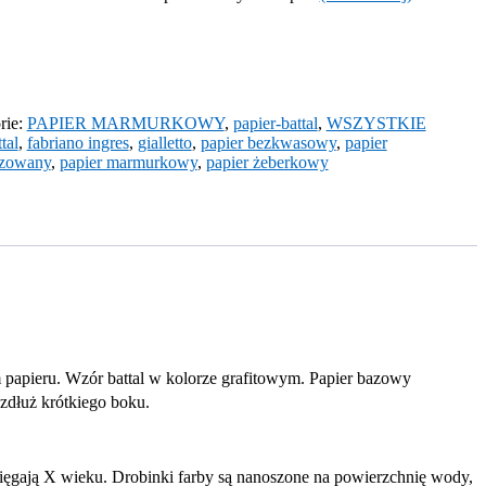
rie:
PAPIER MARMURKOWY
,
papier-battal
,
WSZYSTKIE
tal
,
fabriano ingres
,
gialletto
,
papier bezkwasowy
,
papier
yzowany
,
papier marmurkowy
,
papier żeberkowy
 papieru. Wzór battal w kolorze grafitowym. Papier bazowy
zdłuż krótkiego boku.
sięgają X wieku. Drobinki farby są nanoszone na powierzchnię wody,