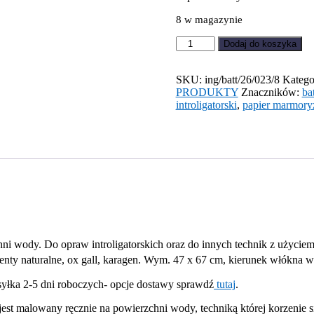
8 w magazynie
ilość
Dodaj do koszyka
Papier
marmurkowy
Grafitowy
SKU:
ing/batt/26/023/8
Katego
battal
PRODUKTY
Znaczników:
bat
introligatorski
,
papier marmor
i wody. Do opraw introligatorskich oraz do innych technik z użyciem
enty naturalne, ox gall, karagen. Wym. 47 x 67 cm, kierunek włókna w
syłka 2-5 dni roboczych- opcje dostawy sprawdź
tutaj
.
est malowany ręcznie na powierzchni wody, techniką której korzenie 