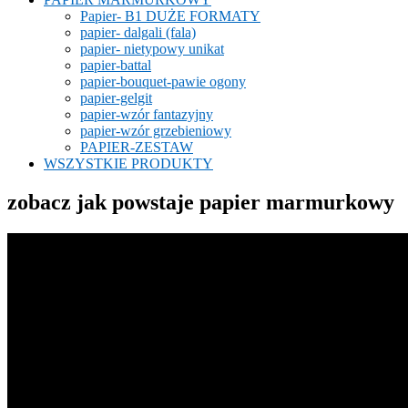
Papier- B1 DUŻE FORMATY
papier- dalgali (fala)
papier- nietypowy unikat
papier-battal
papier-bouquet-pawie ogony
papier-gelgit
papier-wzór fantazyjny
papier-wzór grzebieniowy
PAPIER-ZESTAW
WSZYSTKIE PRODUKTY
zobacz jak powstaje papier marmurkowy
Odtwarzacz
video