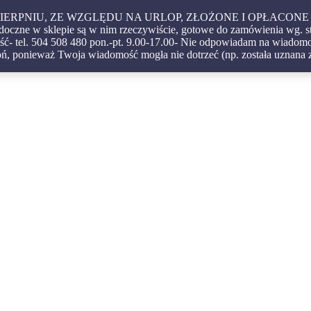
 W SIERPNIU, ZE WZGLĘDU NA URLOP, ZŁOŻONE I OPŁA
czne w sklepie są w nim rzeczywiście, gotowe do zamówienia wg. s
ć- tel. 504 508 480 pon.-pt. 9.00-17.00- Nie odpowiadam na wiadomoś
igatorskie – oprawy – etui – pudełka
ń, ponieważ Twoja wiadomość mogła nie dotrzeć (np. została uznana