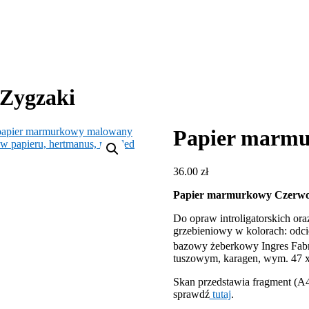
Zygzaki
Papier marmu
36.00
zł
Papier marmurkowy Czerwon
Do opraw introligatorskich or
grzebieniowy w kolorach: odci
bazowy żeberkowy Ingres Fabr
tuszowym, karagen, wym. 47 x
Skan przedstawia fragment (A4
sprawdź
tutaj
.