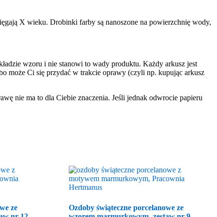
sięgają X wieku. Drobinki farby są nanoszone na powierzchnię wody,
ładzie wzoru i nie stanowi to wady produktu. Każdy arkusz jest
o może Ci się przydać w trakcie oprawy (czyli np. kupując arkusz
rawę nie ma to dla Ciebie znaczenia. Jeśli jednak odwrocie papieru
we ze
Ozdoby świąteczne porcelanowe ze
aw nr 12
wzorem marmurkowym- zestaw nr 9