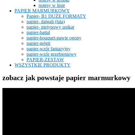
notesy w linie
PAPIER MARMURKOWY
Papier- B1 DUŻE FORMATY
papier- dalgali (fala)
papier- nietypowy unikat
papier-battal
papier-bouquet-pawie ogony
papier-gelgit
papier-wzór fantazyjny
papier-wzór grzebieniowy
PAPIER-ZESTAW
WSZYSTKIE PRODUKTY
zobacz jak powstaje papier marmurkowy
Odtwarzacz
video