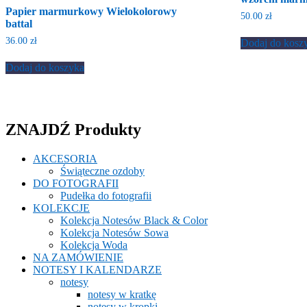
Papier marmurkowy Wielokolorowy
50.00
zł
battal
36.00
zł
Dodaj do kosz
Dodaj do koszyka
ZNAJDŹ Produkty
AKCESORIA
Świąteczne ozdoby
DO FOTOGRAFII
Pudełka do fotografii
KOLEKCJE
Kolekcja Notesów Black & Color
Kolekcja Notesów Sowa
Kolekcja Woda
NA ZAMÓWIENIE
NOTESY I KALENDARZE
notesy
notesy w kratkę
notesy w kropki