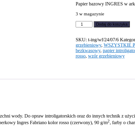
Papier bazowy INGRES w arku
3 w magazynie
ilość
Dodaj do koszyka
Papier
marmurkowy
Czerwone
SKU:
t-ing/wf/24/07/6
Kategor
Zygzaki
grzebieniowy
,
WSZYSTKIE 
bezkwasowy
,
papier introligato
rosso
,
wzór grzebieniowy
ni wody. Do opraw introligatorskich oraz do innych technik z użyc
2
berkowy Ingres Fabriano kolor rosso (czerwony), 90 g/m
, farby o ch