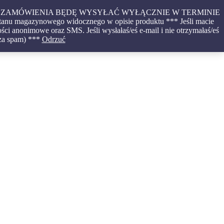
CONE ZAMÓWIENIA BĘDĘ WYSYŁAĆ WYŁĄCZNIE W TERMINIE
tanu magazynowego widocznego w opisie produktu *** Jeśli macie
ci anonimowe oraz SMS. Jeśli wysłałaś/eś e-mail i nie otrzymałaś/eś
 za spam) ***
Odrzuć