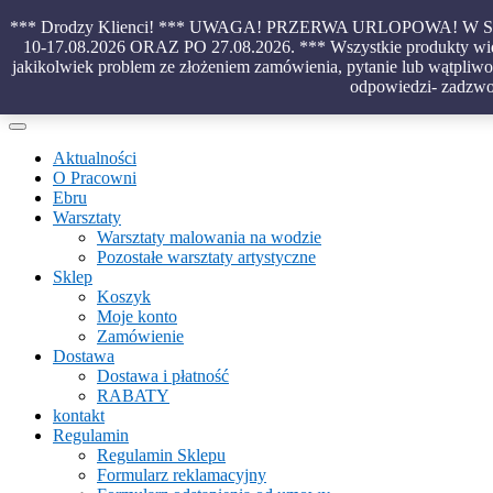
Skip
*** Drodzy Klienci! *** UWAGA! PRZERWA URLOPOWA!
to
10-17.08.2026 ORAZ PO 27.08.2026. *** Wszystkie produkty wido
content
jakikolwiek problem ze złożeniem zamówienia, pytanie lub wątpliwoś
Piękno malowane na wodzie – papiery marmurkowe – materiały introl
odpowiedzi- zadzwo
Aktualności
O Pracowni
Ebru
Warsztaty
Warsztaty malowania na wodzie
Pozostałe warsztaty artystyczne
Sklep
Koszyk
Moje konto
Zamówienie
Dostawa
Dostawa i płatność
RABATY
kontakt
Regulamin
Regulamin Sklepu
Formularz reklamacyjny