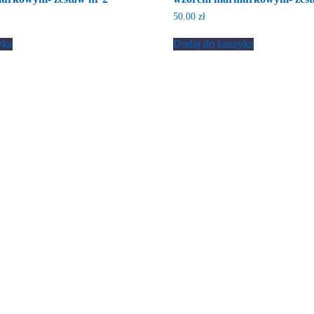
50.00
zł
yka
Dodaj do koszyka