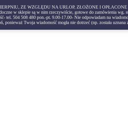
 W SIERPNIU, ZE WZGLĘDU NA URLOP, ZŁOŻONE I OPŁA
czne w sklepie są w nim rzeczywiście, gotowe do zamówienia wg. s
ć- tel. 504 508 480 pon.-pt. 9.00-17.00- Nie odpowiadam na wiadomoś
igatorskie – oprawy – etui – pudełka
ń, ponieważ Twoja wiadomość mogła nie dotrzeć (np. została uznana