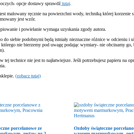
oboczych- opcje dostawy sprawdź
tutaj
.
est malowany ręcznie na powierzchni wody, techniką której korzenie 
ormowany jest wzór.
piowanie i powielanie wymaga uzyskania zgody autora.
 do siebie podobnymi będą istniały nieznaczne różnice w odcieniu i uk
, którego nie bierzemy pod uwagę podając wymiary- nie obcinamy go, b
m).
ej technice nie jest to najłatwiejsze. Jeśli potrzebujesz papieru na op
ia.
sklepie.
(zobacz tutaj)
czne porcelanowe ze
Ozdoby świąteczne porcelano
urkowym- zestaw nr 2
wzorem marmurkowym- zest