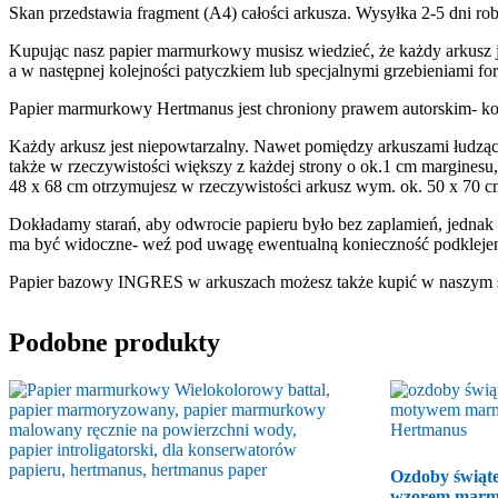
Skan przedstawia fragment (A4) całości arkusza. Wysyłka 2-5 dni r
Kupując nasz papier marmurkowy musisz wiedzieć, że każdy arkusz j
a w następnej kolejności patyczkiem lub specjalnymi grzebieniami f
Papier marmurkowy Hertmanus jest chroniony prawem autorskim- ko
Każdy arkusz jest niepowtarzalny. Nawet pomiędzy arkuszami łudząco
także w rzeczywistości większy z każdej strony o ok.1 cm marginesu
48 x 68 cm otrzymujesz w rzeczywistości arkusz wym. ok. 50 x 70 c
Dokładamy starań, aby odwrocie papieru było bez zaplamień, jednak w t
ma być widoczne- weź pod uwagę ewentualną konieczność podklejen
Papier bazowy INGRES w arkuszach możesz także kupić w naszym 
Podobne produkty
Ozdoby świąte
wzorem marm