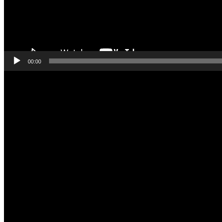
00:00
Odtwarzacz
video