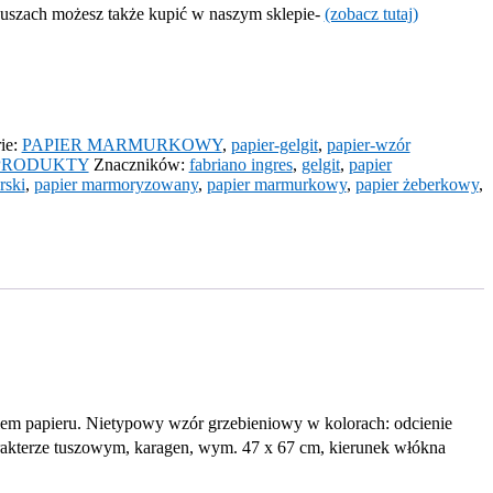
szach możesz także kupić w naszym sklepie-
(zobacz tutaj)
ie:
PAPIER MARMURKOWY
,
papier-gelgit
,
papier-wzór
PRODUKTY
Znaczników:
fabriano ingres
,
gelgit
,
papier
rski
,
papier marmoryzowany
,
papier marmurkowy
,
papier żeberkowy
,
iem papieru. Nietypowy wzór grzebieniowy w kolorach: odcienie
arakterze tuszowym, karagen, wym. 47 x 67 cm, kierunek włókna