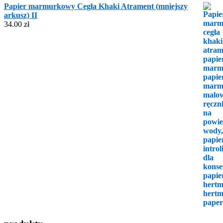
Papier marmurkowy Cegła Khaki Atrament (mniejszy
arkusz) II
34.00
zł