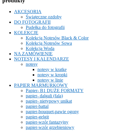
produkty
AKCESORIA
Świąteczne ozdoby
DO FOTOGRAFII
Pudełka do fotografii
KOLEKCJE
Kolekcja Notesów Black & Color
Kolekcja Notesów Sowa
Kolekcja Woda
NA ZAMÓWIENIE
NOTESY I KALENDARZE
notesy
notesy w kratkę
notesy w kropki
notesy w linie
PAPIER MARMURKOWY
Papier- B1 DUŻE FORMATY
papier- dalgali (fala)
papier- nietypowy unikat
papier-battal
papier-bouquet-pawie ogony
papier-gelgit
papier-wzór fantazyjny
papier-wzór grzebieniowy