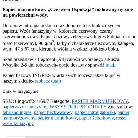
Papier marmurkowy „Czerwień Uspokaja” malowany ręcznie
na powierzchni wody.
Do opraw introligatorskich oraz do innych technik z użyciem
papieru. Wzór fantazyjny w kolorach: czerwony, czarny,
czerwonobrązowy. Papier bazowy żeberkowy Ingres Fabriano kolor
2
rosso (czerwony), 90 g/m
, farby o charakterze tuszowym, karagen,
wym. 47 x 67 cm, kierunek włókna wzdłuż krótkiego boku.
Skan przedstawia fragment (A4) całości wybranego arkusza.
Wysyłka 2-5 dni roboczych- opcje dostawy sprawdź
tutaj
.
Papier bazowy INGRES w arkuszach możesz także kupić w
naszym sklepie-
(zobacz tutaj)
Brak w magazynie
SKU:
t-ing/wf/24/169/7
Kategorie:
PAPIER MARMURKOWY
,
papier-wzór fantazyjny
,
WSZYSTKIE PRODUKTY
Znaczników:
fabriano ingres
,
papier bezkwasowy
,
papier introligatorski
,
papier
marmoryzowany
,
papier marmurkowy
,
papier żeberkowy
,
rosso
,
wzór fantazyjny