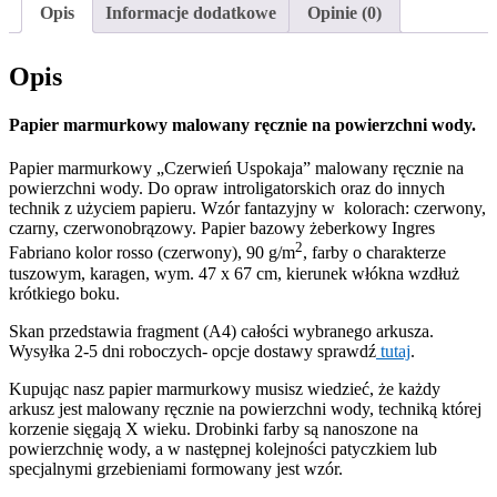
Opis
Informacje dodatkowe
Opinie (0)
Opis
Papier marmurkowy malowany ręcznie na powierzchni wody.
Papier marmurkowy „Czerwień Uspokaja” malowany ręcznie na
powierzchni wody. Do opraw introligatorskich oraz do innych
technik z użyciem papieru. Wzór fantazyjny w kolorach: czerwony,
czarny, czerwonobrązowy. Papier bazowy żeberkowy Ingres
2
Fabriano kolor rosso (czerwony), 90 g/m
, farby o charakterze
tuszowym, karagen, wym. 47 x 67 cm, kierunek włókna wzdłuż
krótkiego boku.
Skan przedstawia fragment (A4) całości wybranego arkusza.
Wysyłka 2-5 dni roboczych- opcje dostawy sprawdź
tutaj
.
Kupując nasz papier marmurkowy musisz wiedzieć, że każdy
arkusz jest malowany ręcznie na powierzchni wody, techniką której
korzenie sięgają X wieku. Drobinki farby są nanoszone na
powierzchnię wody, a w następnej kolejności patyczkiem lub
specjalnymi grzebieniami formowany jest wzór.