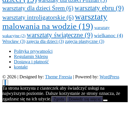
warsztaty dla dzieci Poznań
(5)
warsztaty ebru
(9)
warsztaty dla dzieci Śrem
(6)
warsztaty
warsztaty introligatorskie
(6)
malowania na wodzie
(19)
warsztaty
warsztaty świąteczne
(9)
wielkanoc
(4)
wakacyjne
(2)
Wrocław
(3)
zajęcia dla dzieci
(3)
zajęcia plastyczne
(3)
Polityka prywatności
Regulamin Sklepu
Dostawa i płatność
kontakt
© 2026
| Designed by:
Theme Freesia
| Powered by:
WordPress
Ta strona korzysta z ciasteczek aby świadczyć usługi na
najwyższym poziomie. Dalsze korzystanie ze strony oznacza, że
zgadzasz się na ich użycie.
Zgoda
Dowiedz się więcej