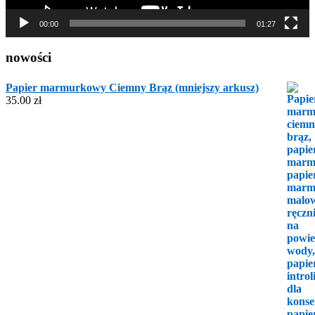
00:00
01:27
nowości
Papier marmurkowy Ciemny Brąz (mniejszy arkusz)
35.00
zł