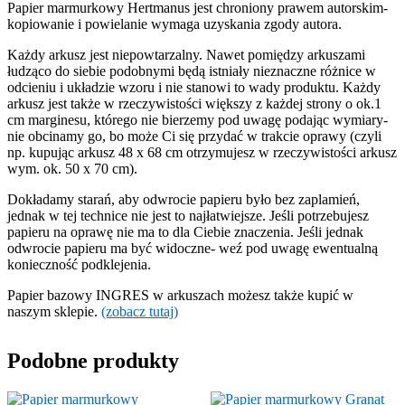
Papier marmurkowy Hertmanus jest chroniony prawem autorskim-
kopiowanie i powielanie wymaga uzyskania zgody autora.
Każdy arkusz jest niepowtarzalny. Nawet pomiędzy arkuszami
łudząco do siebie podobnymi będą istniały nieznaczne różnice w
odcieniu i układzie wzoru i nie stanowi to wady produktu. Każdy
arkusz jest także w rzeczywistości większy z każdej strony o ok.1
cm marginesu, którego nie bierzemy pod uwagę podając wymiary-
nie obcinamy go, bo może Ci się przydać w trakcie oprawy (czyli
np. kupując arkusz 48 x 68 cm otrzymujesz w rzeczywistości arkusz
wym. ok. 50 x 70 cm).
Dokładamy starań, aby odwrocie papieru było bez zaplamień,
jednak w tej technice nie jest to najłatwiejsze. Jeśli potrzebujesz
papieru na oprawę nie ma to dla Ciebie znaczenia. Jeśli jednak
odwrocie papieru ma być widoczne- weź pod uwagę ewentualną
konieczność podklejenia.
Papier bazowy INGRES w arkuszach możesz także kupić w
naszym sklepie.
(zobacz tutaj)
Podobne produkty