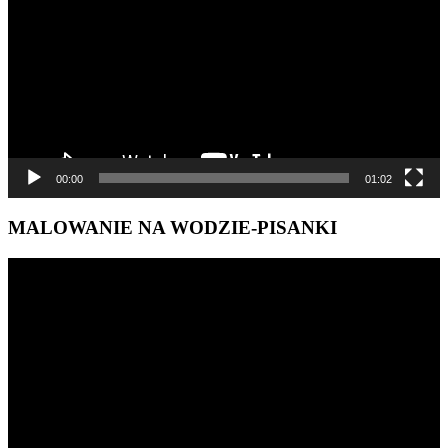
00:00
01:02
MALOWANIE NA WODZIE-PISANKI
Odtwarzacz
video