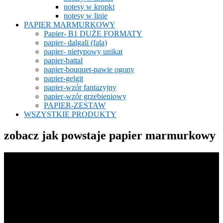
notesy w kropki
notesy w linie
PAPIER MARMURKOWY
Papier- B1 DUŻE FORMATY
papier- dalgali (fala)
papier- nietypowy unikat
papier-battal
papier-bouquet-pawie ogony
papier-gelgit
papier-wzór fantazyjny
papier-wzór grzebieniowy
PAPIER-ZESTAW
WSZYSTKIE PRODUKTY
zobacz jak powstaje papier marmurkowy
Odtwarzacz
video