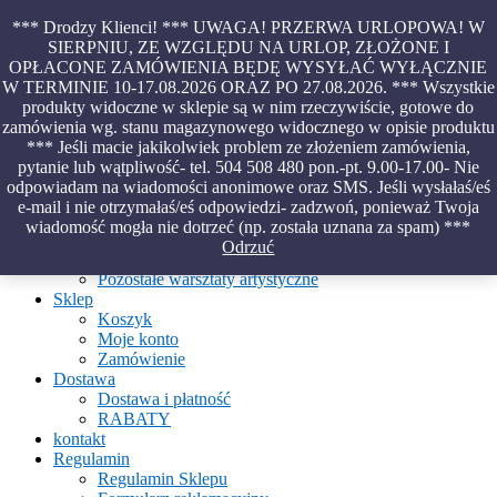
Skip
*** Drodzy Klienci! *** UWAGA! PRZERWA URLOPOWA! W
to
SIERPNIU, ZE WZGLĘDU NA URLOP, ZŁOŻONE I
content
OPŁACONE ZAMÓWIENIA BĘDĘ WYSYŁAĆ WYŁĄCZNIE
Piękno malowane na wodzie – papiery marmurkowe – materiały
W TERMINIE 10-17.08.2026 ORAZ PO 27.08.2026. *** Wszystkie
introligatorskie – oprawy – etui – pudełka
produkty widoczne w sklepie są w nim rzeczywiście, gotowe do
zamówienia wg. stanu magazynowego widocznego w opisie produktu
*** Jeśli macie jakikolwiek problem ze złożeniem zamówienia,
pytanie lub wątpliwość- tel. 504 508 480 pon.-pt. 9.00-17.00- Nie
Aktualności
odpowiadam na wiadomości anonimowe oraz SMS. Jeśli wysłałaś/eś
O Pracowni
e-mail i nie otrzymałaś/eś odpowiedzi- zadzwoń, ponieważ Twoja
Ebru
wiadomość mogła nie dotrzeć (np. została uznana za spam) ***
Warsztaty
Odrzuć
Warsztaty malowania na wodzie
Pozostałe warsztaty artystyczne
Sklep
Koszyk
Moje konto
Zamówienie
Dostawa
Dostawa i płatność
RABATY
kontakt
Regulamin
Regulamin Sklepu