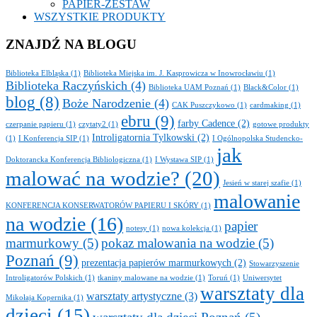
PAPIER-ZESTAW
WSZYSTKIE PRODUKTY
ZNAJDŹ NA BLOGU
Biblioteka Elbląska
(1)
Biblioteka Miejska im. J. Kasprowicza w Inowrocławiu
(1)
Biblioteka Raczyńskich
(4)
Biblioteka UAM Poznań
(1)
Black&Color
(1)
blog
(8)
Boże Narodzenie
(4)
CAK Puszczykowo
(1)
cardmaking
(1)
ebru
(9)
farby Cadence
(2)
czerpanie papieru
(1)
czytaty2
(1)
gotowe produkty
Introligatornia Tylkowski
(2)
(1)
I Konferencja SIP
(1)
I Ogólnopolska Studencko-
jak
Doktorancka Konferencja Bibliologiczna
(1)
I Wystawa SIP
(1)
malować na wodzie?
(20)
Jesień w starej szafie
(1)
malowanie
KONFERENCJA KONSERWATORÓW PAPIERU I SKÓRY
(1)
na wodzie
(16)
papier
notesy
(1)
nowa kolekcja
(1)
marmurkowy
(5)
pokaz malowania na wodzie
(5)
Poznań
(9)
prezentacja papierów marmurkowych
(2)
Stowarzyszenie
Introligatorów Polskich
(1)
tkaniny malowane na wodzie
(1)
Toruń
(1)
Uniwersytet
warsztaty dla
warsztaty artystyczne
(3)
Mikołaja Kopernika
(1)
dzieci
(15)