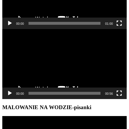
00:00
01:00
Odtwarzacz
video
00:00
00:56
MALOWANIE NA WODZIE-pisanki
Odtwarzacz
video