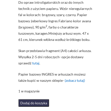
Do opraw introligatorskich oraz do innych
technik z użyciem papieru. Wzór nieregularnych
fal w kolorach: brązowy, szary, czarny. Papier
bazowy żeberkowy Ingres Fabriano kolor avana
2
(brązowy), 90 g/m
, farby o charakterze
tuszowym, karagen.Mniejszy arkusz wym. 47 x
61 cm, kierunek włókna wzdłuż krótkiego boku.
Skan przedstawia fragment (A4) całości arkusza.
Wysyłka 2-5 dni roboczych- opcje dostawy
sprawdź
tutaj
.
Papier bazowy INGRES w arkuszach możesz
także kupić w naszym sklepie-
(zobacz tutaj)
1 w magazynie
ilość
Dodaj do koszyka
Papier