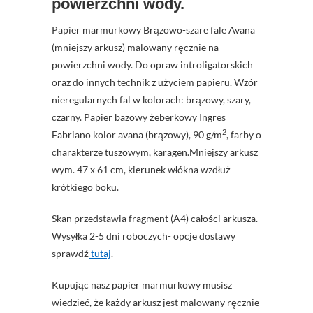
powierzchni wody.
Papier marmurkowy Brązowo-szare fale Avana
(mniejszy arkusz) malowany ręcznie na
powierzchni wody. Do opraw introligatorskich
oraz do innych technik z użyciem papieru. Wzór
nieregularnych fal w kolorach: brązowy, szary,
czarny. Papier bazowy żeberkowy Ingres
2
Fabriano kolor avana (brązowy), 90 g/m
, farby o
charakterze tuszowym, karagen.Mniejszy arkusz
wym. 47 x 61 cm, kierunek włókna wzdłuż
krótkiego boku.
Skan przedstawia fragment (A4) całości arkusza.
Wysyłka 2-5 dni roboczych- opcje dostawy
sprawdź
tutaj
.
Kupując nasz papier marmurkowy musisz
wiedzieć, że każdy arkusz jest malowany ręcznie