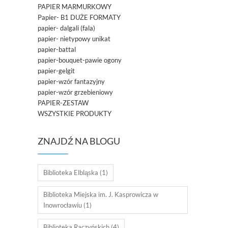
PAPIER MARMURKOWY
Papier- B1 DUŻE FORMATY
papier- dalgali (fala)
papier- nietypowy unikat
papier-battal
papier-bouquet-pawie ogony
papier-gelgit
papier-wzór fantazyjny
papier-wzór grzebieniowy
PAPIER-ZESTAW
WSZYSTKIE PRODUKTY
ZNAJDŹ NA BLOGU
Biblioteka Elbląska
(1)
Biblioteka Miejska im. J. Kasprowicza w
Inowrocławiu
(1)
Biblioteka Raczyńskich
(4)