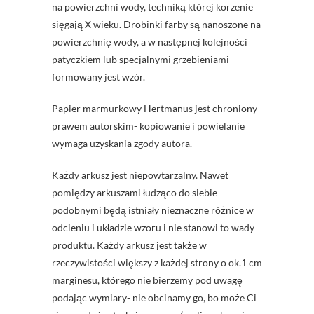
na powierzchni wody, techniką której korzenie
sięgają X wieku. Drobinki farby są nanoszone na
powierzchnię wody, a w następnej kolejności
patyczkiem lub specjalnymi grzebieniami
formowany jest wzór.
Papier marmurkowy Hertmanus jest chroniony
prawem autorskim- kopiowanie i powielanie
wymaga uzyskania zgody autora.
Każdy arkusz jest niepowtarzalny. Nawet
pomiędzy arkuszami łudząco do siebie
podobnymi będą istniały nieznaczne różnice w
odcieniu i układzie wzoru i nie stanowi to wady
produktu. Każdy arkusz jest także w
rzeczywistości większy z każdej strony o ok.1 cm
marginesu, którego nie bierzemy pod uwagę
podając wymiary- nie obcinamy go, bo może Ci