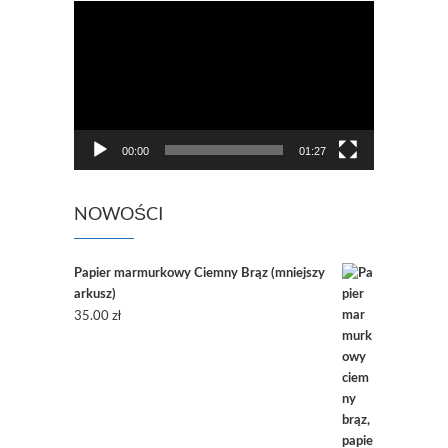
Odtwarzacz
video
00:00
01:27
NOWOŚCI
Papier marmurkowy Ciemny Brąz (mniejszy
arkusz)
35.00
zł