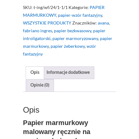
marmurkowy
SKU:
t-ing/wf/24/1-1/1
Kategorie:
PAPIER
Brązowo-
MARMURKOWY
,
papier-wzór fantazyjny
,
szare
WSZYSTKIE PRODUKTY
Znaczników:
avana
,
fale
fabriano ingres
,
papier bezkwasowy
,
papier
Avana
introligatorski
,
papier marmoryzowany
,
papier
(mniejszy
marmurkowy
,
papier żeberkowy
,
wzór
arkusz)
fantazyjny
Opis
Informacje dodatkowe
Opinie (0)
Opis
Papier marmurkowy
malowany ręcznie na