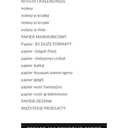
NOTESY I KALENDARZE
notesy
notesy w kratkę
notesy w kropki
notesy w linie
PAPIER MARMURKOWY
Papier- B1 DUŻE FORMATY
papier- dalgali (fala)
papier- nietypowy unikat
papier-battal
papier-bouquet-pawie ogony
papier-gelgit
papier-wzór fantazyjny
papier-wzór grzebieniowy
PAPIER-ZESTAW
WSZYSTKIE PRODUKTY