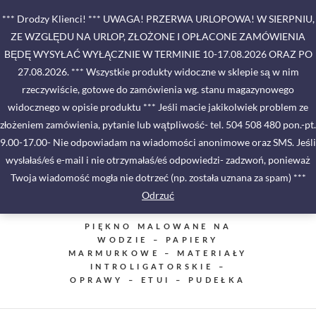
Skip
*** Drodzy Klienci! *** UWAGA! PRZERWA URLOPOWA! W SIERPNIU,
to
ZE WZGLĘDU NA URLOP, ZŁOŻONE I OPŁACONE ZAMÓWIENIA
content
BĘDĘ WYSYŁAĆ WYŁĄCZNIE W TERMINIE 10-17.08.2026 ORAZ PO
27.08.2026. *** Wszystkie produkty widoczne w sklepie są w nim
rzeczywiście, gotowe do zamówienia wg. stanu magazynowego
widocznego w opisie produktu *** Jeśli macie jakikolwiek problem ze
złożeniem zamówienia, pytanie lub wątpliwość- tel. 504 508 480 pon.-pt.
9.00-17.00- Nie odpowiadam na wiadomości anonimowe oraz SMS. Jeśli
wysłałaś/eś e-mail i nie otrzymałaś/eś odpowiedzi- zadzwoń, ponieważ
Twoja wiadomość mogła nie dotrzeć (np. została uznana za spam) ***
Odrzuć
PIĘKNO MALOWANE NA
WODZIE – PAPIERY
MARMURKOWE – MATERIAŁY
INTROLIGATORSKIE –
OPRAWY – ETUI – PUDEŁKA