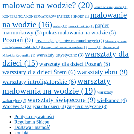
malować na wodzie?
(20)
Jesień w starej szafie
(1)
malowanie
KONFERENCJA KONSERWATORÓW PAPIERU I SKÓRY
(1)
na wodzie
(16)
papier
notesy
(1)
nowa kolekcja
(1)
marmurkowy
(5)
pokaz malowania na wodzie
(5)
Poznań
(9)
prezentacja papierów marmurkowych
(2)
Stowarzyszenie
Introligatorów Polskich
(1)
tkaniny malowane na wodzie
(1)
Toruń
(1)
Uniwersytet
warsztaty dla
warsztaty artystyczne
(3)
Mikołaja Kopernika
(1)
dzieci
(15)
warsztaty dla dzieci Poznań
(5)
warsztaty ebru
(9)
warsztaty dla dzieci Śrem
(6)
warsztaty
warsztaty introligatorskie
(6)
malowania na wodzie
(19)
warsztaty
warsztaty świąteczne
(9)
wielkanoc
(4)
wakacyjne
(2)
Wrocław
(3)
zajęcia dla dzieci
(3)
zajęcia plastyczne
(3)
Polityka prywatności
Regulamin Sklepu
Dostawa i płatność
kontakt