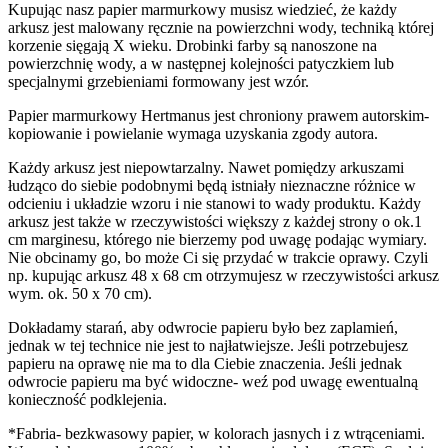
Kupując nasz papier marmurkowy musisz wiedzieć, że każdy
arkusz jest malowany ręcznie na powierzchni wody, techniką której
korzenie sięgają X wieku. Drobinki farby są nanoszone na
powierzchnię wody, a w następnej kolejności patyczkiem lub
specjalnymi grzebieniami formowany jest wzór.
Papier marmurkowy Hertmanus jest chroniony prawem autorskim-
kopiowanie i powielanie wymaga uzyskania zgody autora.
Każdy arkusz jest niepowtarzalny. Nawet pomiędzy arkuszami
łudząco do siebie podobnymi będą istniały nieznaczne różnice w
odcieniu i układzie wzoru i nie stanowi to wady produktu. Każdy
arkusz jest także w rzeczywistości większy z każdej strony o ok.1
cm marginesu, którego nie bierzemy pod uwagę podając wymiary.
Nie obcinamy go, bo może Ci się przydać w trakcie oprawy. Czyli
np. kupując arkusz 48 x 68 cm otrzymujesz w rzeczywistości arkusz
wym. ok. 50 x 70 cm).
Dokładamy starań, aby odwrocie papieru było bez zaplamień,
jednak w tej technice nie jest to najłatwiejsze. Jeśli potrzebujesz
papieru na oprawę nie ma to dla Ciebie znaczenia. Jeśli jednak
odwrocie papieru ma być widoczne- weź pod uwagę ewentualną
konieczność podklejenia.
*Fabria- bezkwasowy papier, w kolorach jasnych i z wtrąceniami.