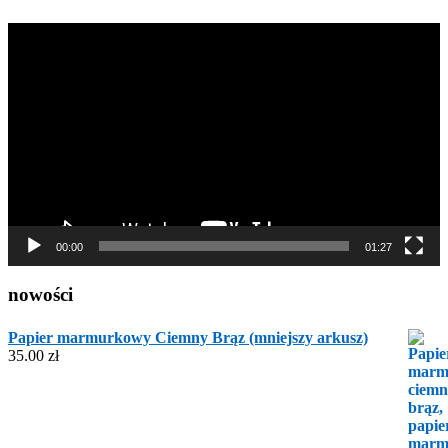
Odtwarzacz
video
00:00
01:27
nowości
Papier marmurkowy Ciemny Brąz (mniejszy arkusz)
35.00
zł