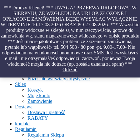
Skip
*** Drodzy Klienci! *** UWAGA! PRZERWA URLOPOWA! W
to
SIERPNIU, ZE WZGLĘDU NA URLOP, ZŁOŻONE I
content
OPŁACONE ZAMÓWIENIA BĘDĘ WYSYŁAĆ WYŁĄCZNIE
Piękno malowane na wodzie – papiery marmurkowe – materiały
W TERMINIE 10-17.08.2026 ORAZ PO 27.08.2026. *** Wszystkie
introligatorskie – oprawy – etui – pudełka
produkty widoczne w sklepie są w nim rzeczywiście, gotowe do
zamówienia wg. stanu magazynowego widocznego w opisie produktu
*** Jeśli macie jakikolwiek problem ze złożeniem zamówienia,
pytanie lub wątpliwość- tel. 504 508 480 pon.-pt. 9.00-17.00- Nie
Aktualności
odpowiadam na wiadomości anonimowe oraz SMS. Jeśli wysłałaś/eś
O Pracowni
e-mail i nie otrzymałaś/eś odpowiedzi- zadzwoń, ponieważ Twoja
Ebru
wiadomość mogła nie dotrzeć (np. została uznana za spam) ***
Warsztaty
Odrzuć
Warsztaty malowania na wodzie
Pozostałe warsztaty artystyczne
Sklep
Koszyk
Moje konto
Zamówienie
Dostawa
Dostawa i płatność
RABATY
kontakt
Regulamin
Regulamin Sklepu