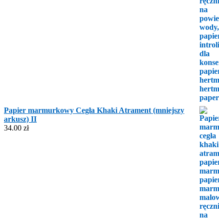
Papier marmurkowy Cegła Khaki Atrament (mniejszy
arkusz) II
34.00
zł