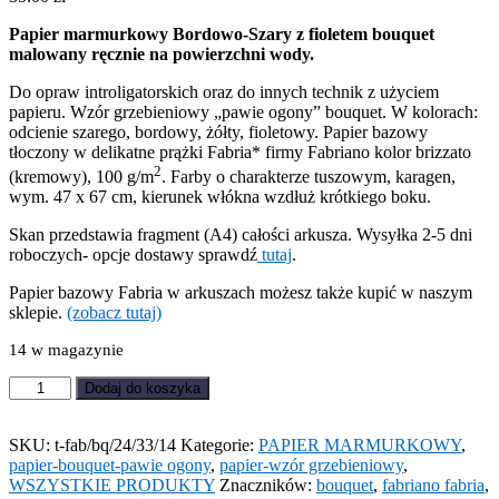
Papier marmurkowy Bordowo-Szary z fioletem bouquet
malowany ręcznie na powierzchni wody.
Do opraw introligatorskich oraz do innych technik z użyciem
papieru. Wzór grzebieniowy „pawie ogony” bouquet. W kolorach:
odcienie szarego, bordowy, żółty, fioletowy. Papier bazowy
tłoczony w delikatne prążki Fabria* firmy Fabriano kolor brizzato
2
(kremowy), 100 g/m
. Farby o charakterze tuszowym, karagen,
wym. 47 x 67 cm, kierunek włókna wzdłuż krótkiego boku.
Skan przedstawia fragment (A4) całości arkusza. Wysyłka 2-5 dni
roboczych- opcje dostawy sprawdź
tutaj
.
Papier bazowy Fabria w arkuszach możesz także kupić w naszym
sklepie.
(zobacz tutaj)
14 w magazynie
ilość
Dodaj do koszyka
Papier
marmurkowy
Bordowo-
SKU:
t-fab/bq/24/33/14
Kategorie:
PAPIER MARMURKOWY
,
Szary
papier-bouquet-pawie ogony
,
papier-wzór grzebieniowy
,
z
WSZYSTKIE PRODUKTY
Znaczników:
bouquet
,
fabriano fabria
,