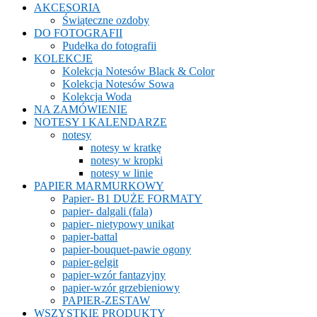
AKCESORIA
Świąteczne ozdoby
DO FOTOGRAFII
Pudełka do fotografii
KOLEKCJE
Kolekcja Notesów Black & Color
Kolekcja Notesów Sowa
Kolekcja Woda
NA ZAMÓWIENIE
NOTESY I KALENDARZE
notesy
notesy w kratkę
notesy w kropki
notesy w linie
PAPIER MARMURKOWY
Papier- B1 DUŻE FORMATY
papier- dalgali (fala)
papier- nietypowy unikat
papier-battal
papier-bouquet-pawie ogony
papier-gelgit
papier-wzór fantazyjny
papier-wzór grzebieniowy
PAPIER-ZESTAW
WSZYSTKIE PRODUKTY