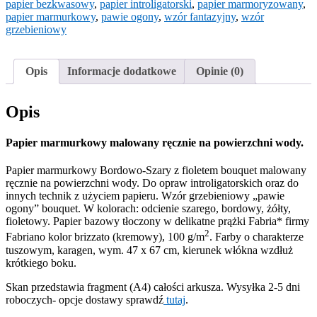
fioletem
papier bezkwasowy
,
papier introligatorski
,
papier marmoryzowany
,
bouquet
papier marmurkowy
,
pawie ogony
,
wzór fantazyjny
,
wzór
grzebieniowy
Opis
Informacje dodatkowe
Opinie (0)
Opis
Papier marmurkowy malowany ręcznie na powierzchni wody.
Papier marmurkowy Bordowo-Szary z fioletem bouquet malowany
ręcznie na powierzchni wody. Do opraw introligatorskich oraz do
innych technik z użyciem papieru. Wzór grzebieniowy „pawie
ogony” bouquet. W kolorach: odcienie szarego, bordowy, żółty,
fioletowy. Papier bazowy tłoczony w delikatne prążki Fabria* firmy
2
Fabriano kolor brizzato (kremowy), 100 g/m
. Farby o charakterze
tuszowym, karagen, wym. 47 x 67 cm, kierunek włókna wzdłuż
krótkiego boku.
Skan przedstawia fragment (A4) całości arkusza. Wysyłka 2-5 dni
roboczych- opcje dostawy sprawdź
tutaj
.