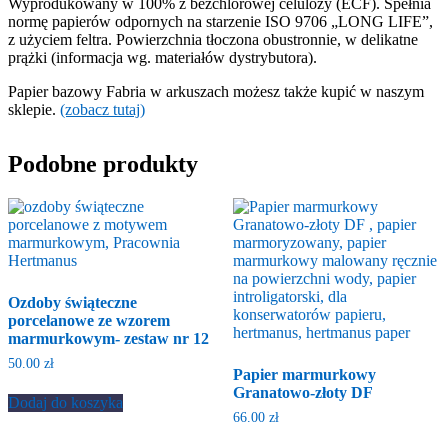
Wyprodukowany w 100% z bezchlorowej celulozy (ECF). Spełnia
normę papierów odpornych na starzenie ISO 9706 „LONG LIFE”,
z użyciem feltra. Powierzchnia tłoczona obustronnie, w delikatne
prążki (informacja wg. materiałów dystrybutora).
Papier bazowy Fabria w arkuszach możesz także kupić w naszym
sklepie.
(zobacz tutaj)
Podobne produkty
Ozdoby świąteczne
porcelanowe ze wzorem
marmurkowym- zestaw nr 12
50.00
zł
Papier marmurkowy
Granatowo-złoty DF
Dodaj do koszyka
66.00
zł