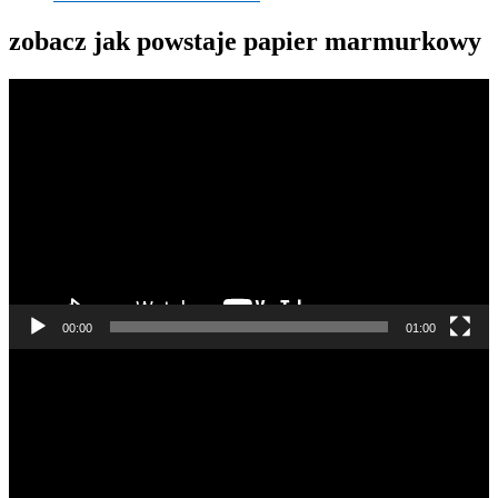
zobacz jak powstaje papier marmurkowy
Odtwarzacz
video
00:00
01:00
Odtwarzacz
video