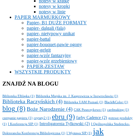
notesy w kratkę
notesy w kropki
notesy w linie
PAPIER MARMURKOWY
Papier- B1 DUŻE FORMATY
papier- dalgali (fala)
papier- nietypowy unikat
papier-battal
papier-bouquet-pawie ogony
papier-gelgit
papier-wzór fantazyjny
papier-wzór grzebieniowy
PAPIER-ZESTAW
WSZYSTKIE PRODUKTY
ZNAJDŹ NA BLOGU
Biblioteka Elbląska
(1)
Biblioteka Miejska im. J. Kasprowicza w Inowrocławiu
(1)
Biblioteka Raczyńskich
(4)
Biblioteka UAM Poznań
(1)
Black&Color
(1)
blog
(8)
Boże Narodzenie
(4)
CAK Puszczykowo
(1)
cardmaking
(1)
ebru
(9)
farby Cadence
(2)
czerpanie papieru
(1)
czytaty2
(1)
gotowe produkty
Introligatornia Tylkowski
(2)
(1)
I Konferencja SIP
(1)
I Ogólnopolska Studencko-
jak
Doktorancka Konferencja Bibliologiczna
(1)
I Wystawa SIP
(1)