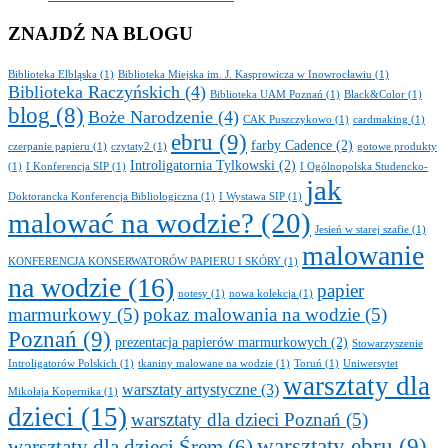
ZNAJDŹ NA BLOGU
Biblioteka Elbląska
(1)
Biblioteka Miejska im. J. Kasprowicza w Inowrocławiu
(1)
Biblioteka Raczyńskich
(4)
Biblioteka UAM Poznań
(1)
Black&Color
(1)
blog
(8)
Boże Narodzenie
(4)
CAK Puszczykowo
(1)
cardmaking
(1)
ebru
(9)
farby Cadence
(2)
czerpanie papieru
(1)
czytaty2
(1)
gotowe produkty
Introligatornia Tylkowski
(2)
(1)
I Konferencja SIP
(1)
I Ogólnopolska Studencko-
jak
Doktorancka Konferencja Bibliologiczna
(1)
I Wystawa SIP
(1)
malować na wodzie?
(20)
Jesień w starej szafie
(1)
malowanie
KONFERENCJA KONSERWATORÓW PAPIERU I SKÓRY
(1)
na wodzie
(16)
papier
notesy
(1)
nowa kolekcja
(1)
marmurkowy
(5)
pokaz malowania na wodzie
(5)
Poznań
(9)
prezentacja papierów marmurkowych
(2)
Stowarzyszenie
Introligatorów Polskich
(1)
tkaniny malowane na wodzie
(1)
Toruń
(1)
Uniwersytet
warsztaty dla
warsztaty artystyczne
(3)
Mikołaja Kopernika
(1)
dzieci
(15)
warsztaty dla dzieci Poznań
(5)
warsztaty ebru
(9)
warsztaty dla dzieci Śrem
(6)