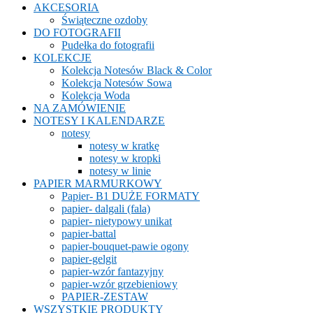
AKCESORIA
Świąteczne ozdoby
DO FOTOGRAFII
Pudełka do fotografii
KOLEKCJE
Kolekcja Notesów Black & Color
Kolekcja Notesów Sowa
Kolekcja Woda
NA ZAMÓWIENIE
NOTESY I KALENDARZE
notesy
notesy w kratkę
notesy w kropki
notesy w linie
PAPIER MARMURKOWY
Papier- B1 DUŻE FORMATY
papier- dalgali (fala)
papier- nietypowy unikat
papier-battal
papier-bouquet-pawie ogony
papier-gelgit
papier-wzór fantazyjny
papier-wzór grzebieniowy
PAPIER-ZESTAW
WSZYSTKIE PRODUKTY