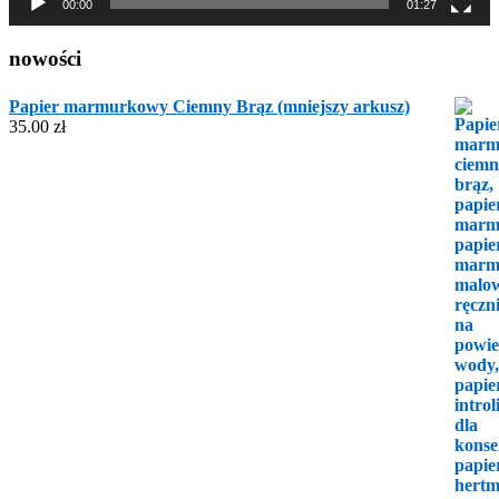
00:00
01:27
nowości
Papier marmurkowy Ciemny Brąz (mniejszy arkusz)
35.00
zł