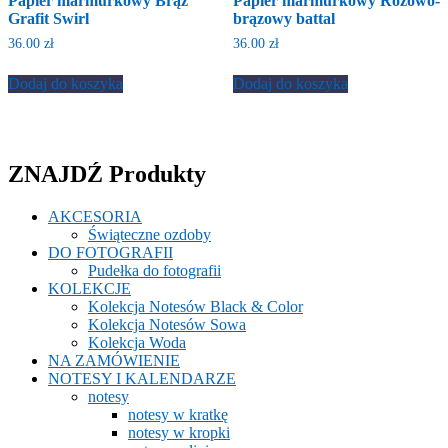
Papier marmurkowy Brąz
Papier marmurkowy Różowo-
Grafit Swirl
brązowy battal
36.00
zł
36.00
zł
Dodaj do koszyka
Dodaj do koszyka
ZNAJDŹ Produkty
AKCESORIA
Świąteczne ozdoby
DO FOTOGRAFII
Pudełka do fotografii
KOLEKCJE
Kolekcja Notesów Black & Color
Kolekcja Notesów Sowa
Kolekcja Woda
NA ZAMÓWIENIE
NOTESY I KALENDARZE
notesy
notesy w kratkę
notesy w kropki