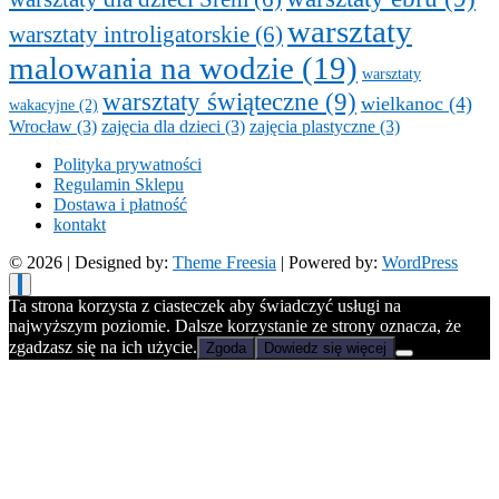
warsztaty
warsztaty introligatorskie
(6)
malowania na wodzie
(19)
warsztaty
warsztaty świąteczne
(9)
wielkanoc
(4)
wakacyjne
(2)
Wrocław
(3)
zajęcia dla dzieci
(3)
zajęcia plastyczne
(3)
Polityka prywatności
Regulamin Sklepu
Dostawa i płatność
kontakt
© 2026
| Designed by:
Theme Freesia
| Powered by:
WordPress
Ta strona korzysta z ciasteczek aby świadczyć usługi na
najwyższym poziomie. Dalsze korzystanie ze strony oznacza, że
zgadzasz się na ich użycie.
Zgoda
Dowiedz się więcej