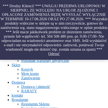
Skip
*** Drodzy Klienci! *** UWAGA! PRZERWA URLOPOWA! W
to
SIERPNIU, ZE WZGLĘDU NA URLOP, ZŁOŻONE I
content
OPŁACONE ZAMÓWIENIA BĘDĘ WYSYŁAĆ WYŁĄCZNIE
Piękno malowane na wodzie – papiery marmurkowe – materiały
W TERMINIE 10-17.08.2026 ORAZ PO 27.08.2026. *** Wszystkie
introligatorskie – oprawy – etui – pudełka
produkty widoczne w sklepie są w nim rzeczywiście, gotowe do
zamówienia wg. stanu magazynowego widocznego w opisie produktu
*** Jeśli macie jakikolwiek problem ze złożeniem zamówienia,
pytanie lub wątpliwość- tel. 504 508 480 pon.-pt. 9.00-17.00- Nie
Aktualności
odpowiadam na wiadomości anonimowe oraz SMS. Jeśli wysłałaś/eś
O Pracowni
e-mail i nie otrzymałaś/eś odpowiedzi- zadzwoń, ponieważ Twoja
Ebru
wiadomość mogła nie dotrzeć (np. została uznana za spam) ***
Warsztaty
Odrzuć
Warsztaty malowania na wodzie
Pozostałe warsztaty artystyczne
Sklep
Koszyk
Moje konto
Zamówienie
Dostawa
Dostawa i płatność
RABATY
kontakt
Regulamin
Regulamin Sklepu