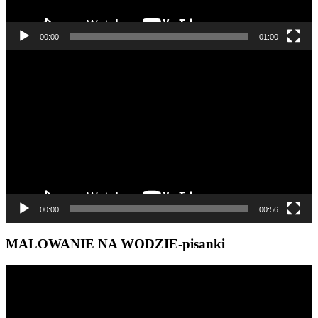
00:00
01:00
Odtwarzacz
video
00:00
00:56
MALOWANIE NA WODZIE-pisanki
Odtwarzacz
video