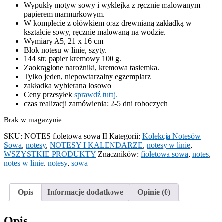
Wypukły motyw sowy i wyklejka z ręcznie malowanym
papierem marmurkowym.
W komplecie z ołówkiem oraz drewnianą zakładką w
kształcie sowy, ręcznie malowaną na wodzie.
Wymiary A5, 21 x 16 cm
Blok notesu w linie, szyty.
144 str. papier kremowy 100 g.
Zaokrąglone narożniki, kremowa tasiemka.
Tylko jeden, niepowtarzalny egzemplarz
zakładka wybierana losowo
Ceny przesyłek
sprawdź tutaj.
czas realizacji zamówienia: 2-5 dni roboczych
Brak w magazynie
SKU:
NOTES fioletowa sowa II
Kategorii:
Kolekcja Notesów
Sowa
,
notesy
,
NOTESY I KALENDARZE
,
notesy w linie
,
WSZYSTKIE PRODUKTY
Znaczników:
fioletowa sowa
,
notes
,
notes w linie
,
notesy
,
sowa
Opis
Informacje dodatkowe
Opinie (0)
Opis