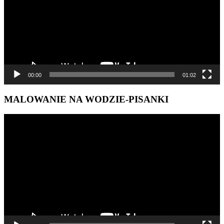
00:00
01:02
MALOWANIE NA WODZIE-PISANKI
Odtwarzacz
video