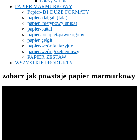
notesy w linie
PAPIER MARMURKOWY
Papier- B1 DUŻE FORMATY
papier- dalgali (fala)
papier- nietypowy unikat
papier-battal
papier-bouquet-pawie ogony
papier-gelgit
papier-wzór fantazyjny
papier-wzór grzebieniowy
PAPIER-ZESTAW
WSZYSTKIE PRODUKTY
zobacz jak powstaje papier marmurkowy
Odtwarzacz
video