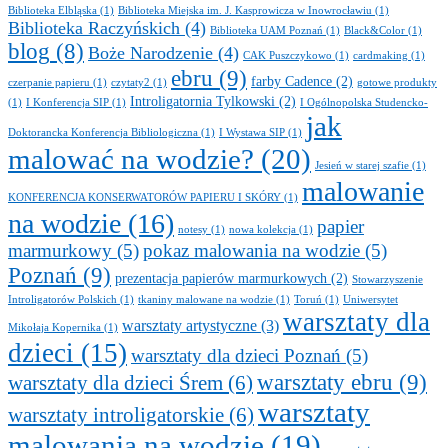
Biblioteka Elbląska
(1)
Biblioteka Miejska im. J. Kasprowicza w Inowrocławiu
(1)
Biblioteka Raczyńskich
(4)
Biblioteka UAM Poznań
(1)
Black&Color
(1)
blog
(8)
Boże Narodzenie
(4)
CAK Puszczykowo
(1)
cardmaking
(1)
ebru
(9)
farby Cadence
(2)
czerpanie papieru
(1)
czytaty2
(1)
gotowe produkty
Introligatornia Tylkowski
(2)
(1)
I Konferencja SIP
(1)
I Ogólnopolska Studencko-
jak
Doktorancka Konferencja Bibliologiczna
(1)
I Wystawa SIP
(1)
malować na wodzie?
(20)
Jesień w starej szafie
(1)
malowanie
KONFERENCJA KONSERWATORÓW PAPIERU I SKÓRY
(1)
na wodzie
(16)
papier
notesy
(1)
nowa kolekcja
(1)
marmurkowy
(5)
pokaz malowania na wodzie
(5)
Poznań
(9)
prezentacja papierów marmurkowych
(2)
Stowarzyszenie
Introligatorów Polskich
(1)
tkaniny malowane na wodzie
(1)
Toruń
(1)
Uniwersytet
warsztaty dla
warsztaty artystyczne
(3)
Mikołaja Kopernika
(1)
dzieci
(15)
warsztaty dla dzieci Poznań
(5)
warsztaty ebru
(9)
warsztaty dla dzieci Śrem
(6)
warsztaty
warsztaty introligatorskie
(6)
malowania na wodzie
(19)