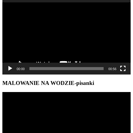
Odtwarzacz
video
00:00
00:56
MALOWANIE NA WODZIE-pisanki
Odtwarzacz
video