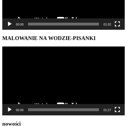
00:00
01:02
MALOWANIE NA WODZIE-PISANKI
Odtwarzacz
video
00:00
01:27
nowości