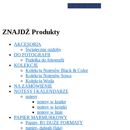
Dodaj do koszyka
ZNAJDŹ Produkty
AKCESORIA
Świąteczne ozdoby
DO FOTOGRAFII
Pudełka do fotografii
KOLEKCJE
Kolekcja Notesów Black & Color
Kolekcja Notesów Sowa
Kolekcja Woda
NA ZAMÓWIENIE
NOTESY I KALENDARZE
notesy
notesy w kratkę
notesy w kropki
notesy w linie
PAPIER MARMURKOWY
Papier- B1 DUŻE FORMATY
papier- dalgali (fala)