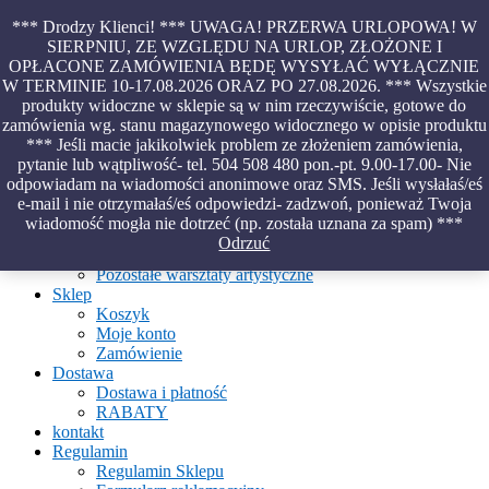
Skip
*** Drodzy Klienci! *** UWAGA! PRZERWA URLOPOWA! W
to
SIERPNIU, ZE WZGLĘDU NA URLOP, ZŁOŻONE I
content
OPŁACONE ZAMÓWIENIA BĘDĘ WYSYŁAĆ WYŁĄCZNIE
Piękno malowane na wodzie – papiery marmurkowe – materiały
W TERMINIE 10-17.08.2026 ORAZ PO 27.08.2026. *** Wszystkie
introligatorskie – oprawy – etui – pudełka
produkty widoczne w sklepie są w nim rzeczywiście, gotowe do
zamówienia wg. stanu magazynowego widocznego w opisie produktu
*** Jeśli macie jakikolwiek problem ze złożeniem zamówienia,
pytanie lub wątpliwość- tel. 504 508 480 pon.-pt. 9.00-17.00- Nie
Aktualności
odpowiadam na wiadomości anonimowe oraz SMS. Jeśli wysłałaś/eś
O Pracowni
e-mail i nie otrzymałaś/eś odpowiedzi- zadzwoń, ponieważ Twoja
Ebru
wiadomość mogła nie dotrzeć (np. została uznana za spam) ***
Warsztaty
Odrzuć
Warsztaty malowania na wodzie
Pozostałe warsztaty artystyczne
Sklep
Koszyk
Moje konto
Zamówienie
Dostawa
Dostawa i płatność
RABATY
kontakt
Regulamin
Regulamin Sklepu