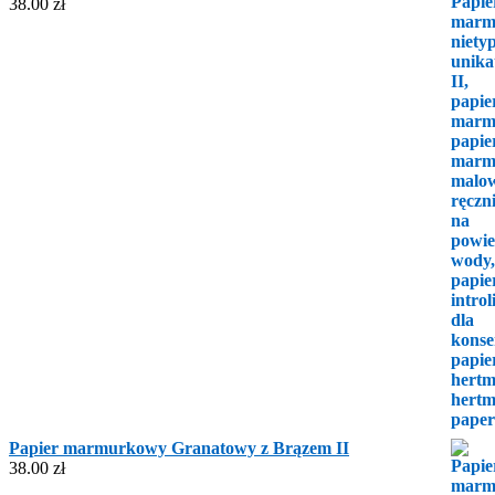
38.00
zł
Papier marmurkowy Granatowy z Brązem II
38.00
zł