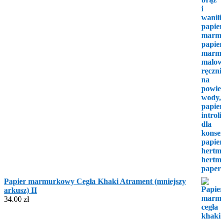
Papier marmurkowy Cegła Khaki Atrament (mniejszy
arkusz) II
34.00
zł