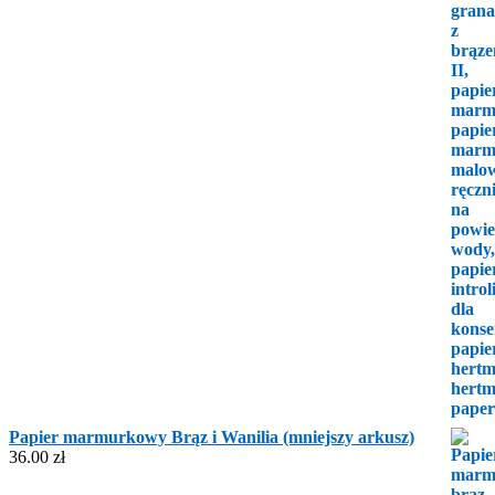
Papier marmurkowy Brąz i Wanilia (mniejszy arkusz)
36.00
zł