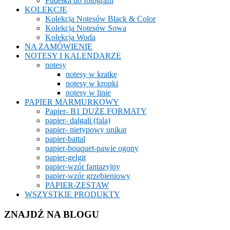
Pudełka do fotografii
KOLEKCJE
Kolekcja Notesów Black & Color
Kolekcja Notesów Sowa
Kolekcja Woda
NA ZAMÓWIENIE
NOTESY I KALENDARZE
notesy
notesy w kratkę
notesy w kropki
notesy w linie
PAPIER MARMURKOWY
Papier- B1 DUŻE FORMATY
papier- dalgali (fala)
papier- nietypowy unikat
papier-battal
papier-bouquet-pawie ogony
papier-gelgit
papier-wzór fantazyjny
papier-wzór grzebieniowy
PAPIER-ZESTAW
WSZYSTKIE PRODUKTY
ZNAJDŹ NA BLOGU