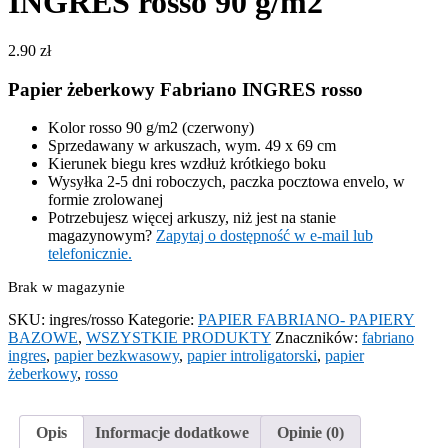
INGRES rosso 90 g/m2
2.90
zł
Papier żeberkowy Fabriano INGRES rosso
Kolor rosso 90 g/m2 (czerwony)
Sprzedawany w arkuszach, wym. 49 x 69 cm
Kierunek biegu kres wzdłuż krótkiego boku
Wysyłka 2-5 dni roboczych, paczka pocztowa envelo, w
formie zrolowanej
Potrzebujesz więcej arkuszy, niż jest na stanie
magazynowym?
Zapytaj o dostępność w e-mail lub
telefonicznie.
Brak w magazynie
SKU:
ingres/rosso
Kategorie:
PAPIER FABRIANO- PAPIERY
BAZOWE
,
WSZYSTKIE PRODUKTY
Znaczników:
fabriano
ingres
,
papier bezkwasowy
,
papier introligatorski
,
papier
żeberkowy
,
rosso
Opis
Informacje dodatkowe
Opinie (0)