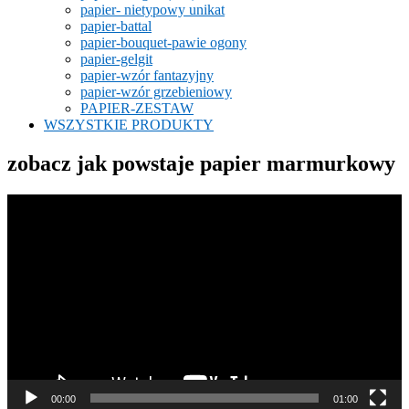
papier- nietypowy unikat
papier-battal
papier-bouquet-pawie ogony
papier-gelgit
papier-wzór fantazyjny
papier-wzór grzebieniowy
PAPIER-ZESTAW
WSZYSTKIE PRODUKTY
zobacz jak powstaje papier marmurkowy
Odtwarzacz
video
00:00
01:00