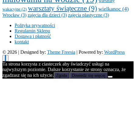
warsztaty
warsztaty świąteczne
(9)
wielkanoc
(4)
wakacyjne
(2)
Wrocław
(3)
zajęcia dla dzieci
(3)
zajęcia plastyczne
(3)
Polityka prywatności
Regulamin Sklepu
Dostawa i płatność
kontakt
© 2026
| Designed by:
Theme Freesia
| Powered by:
WordPress
Ta strona korzysta z ciasteczek aby świadczyć usługi na
najwyższym poziomie. Dalsze korzystanie ze strony oznacza, że
zgadzasz się na ich użycie.
Zgoda
Dowiedz się więcej