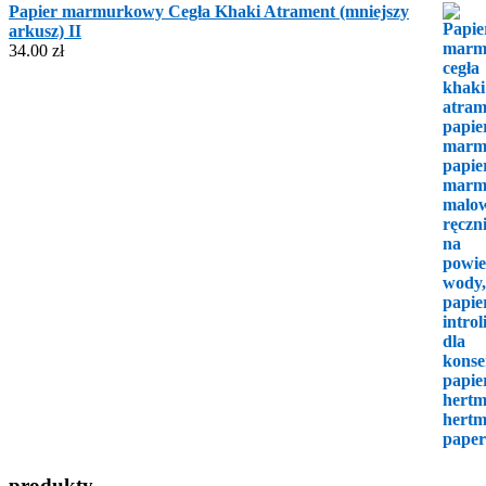
Papier marmurkowy Cegła Khaki Atrament (mniejszy
arkusz) II
34.00
zł
produkty