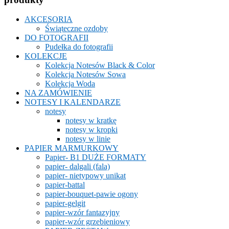
AKCESORIA
Świąteczne ozdoby
DO FOTOGRAFII
Pudełka do fotografii
KOLEKCJE
Kolekcja Notesów Black & Color
Kolekcja Notesów Sowa
Kolekcja Woda
NA ZAMÓWIENIE
NOTESY I KALENDARZE
notesy
notesy w kratkę
notesy w kropki
notesy w linie
PAPIER MARMURKOWY
Papier- B1 DUŻE FORMATY
papier- dalgali (fala)
papier- nietypowy unikat
papier-battal
papier-bouquet-pawie ogony
papier-gelgit
papier-wzór fantazyjny
papier-wzór grzebieniowy