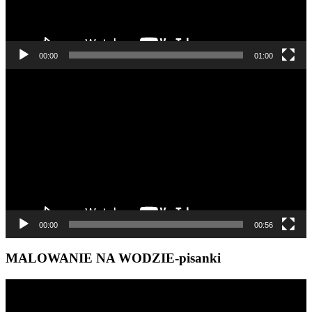
00:00
01:00
Odtwarzacz
video
00:00
00:56
MALOWANIE NA WODZIE-pisanki
Odtwarzacz
video