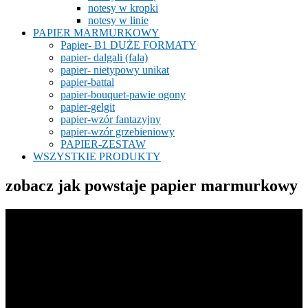
notesy w kropki
notesy w linie
PAPIER MARMURKOWY
Papier- B1 DUŻE FORMATY
papier- dalgali (fala)
papier- nietypowy unikat
papier-battal
papier-bouquet-pawie ogony
papier-gelgit
papier-wzór fantazyjny
papier-wzór grzebieniowy
PAPIER-ZESTAW
WSZYSTKIE PRODUKTY
zobacz jak powstaje papier marmurkowy
Odtwarzacz
video