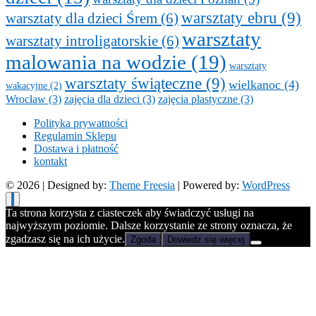
warsztaty ebru
(9)
warsztaty dla dzieci Śrem
(6)
warsztaty
warsztaty introligatorskie
(6)
malowania na wodzie
(19)
warsztaty
warsztaty świąteczne
(9)
wielkanoc
(4)
wakacyjne
(2)
Wrocław
(3)
zajęcia dla dzieci
(3)
zajęcia plastyczne
(3)
Polityka prywatności
Regulamin Sklepu
Dostawa i płatność
kontakt
© 2026
| Designed by:
Theme Freesia
| Powered by:
WordPress
Ta strona korzysta z ciasteczek aby świadczyć usługi na
najwyższym poziomie. Dalsze korzystanie ze strony oznacza, że
zgadzasz się na ich użycie.
Zgoda
Dowiedz się więcej