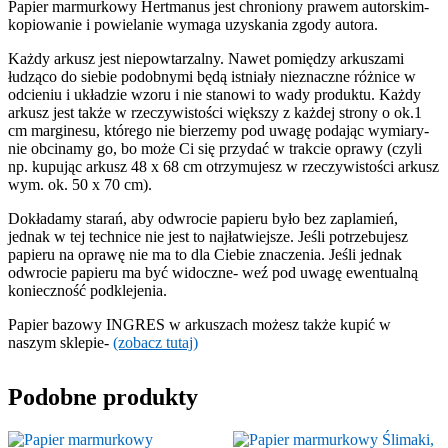
Papier marmurkowy Hertmanus jest chroniony prawem autorskim-
kopiowanie i powielanie wymaga uzyskania zgody autora.
Każdy arkusz jest niepowtarzalny. Nawet pomiędzy arkuszami
łudząco do siebie podobnymi będą istniały nieznaczne różnice w
odcieniu i układzie wzoru i nie stanowi to wady produktu. Każdy
arkusz jest także w rzeczywistości większy z każdej strony o ok.1
cm marginesu, którego nie bierzemy pod uwagę podając wymiary-
nie obcinamy go, bo może Ci się przydać w trakcie oprawy (czyli
np. kupując arkusz 48 x 68 cm otrzymujesz w rzeczywistości arkusz
wym. ok. 50 x 70 cm).
Dokładamy starań, aby odwrocie papieru było bez zaplamień,
jednak w tej technice nie jest to najłatwiejsze. Jeśli potrzebujesz
papieru na oprawę nie ma to dla Ciebie znaczenia. Jeśli jednak
odwrocie papieru ma być widoczne- weź pod uwagę ewentualną
konieczność podklejenia.
Papier bazowy INGRES w arkuszach możesz także kupić w
naszym sklepie-
(zobacz tutaj)
Podobne produkty