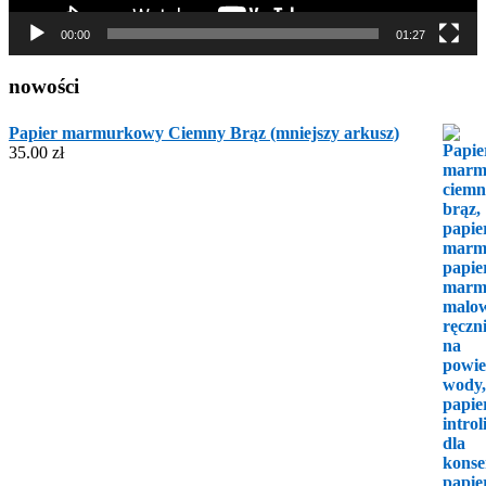
00:00
01:27
nowości
Papier marmurkowy Ciemny Brąz (mniejszy arkusz)
35.00
zł