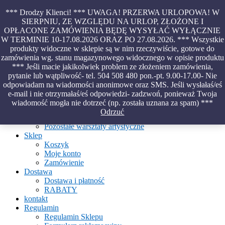
Skip
*** Drodzy Klienci! *** UWAGA! PRZERWA URLOPOWA! W
to
SIERPNIU, ZE WZGLĘDU NA URLOP, ZŁOŻONE I
content
OPŁACONE ZAMÓWIENIA BĘDĘ WYSYŁAĆ WYŁĄCZNIE
Piękno malowane na wodzie – papiery marmurkowe – materiały
W TERMINIE 10-17.08.2026 ORAZ PO 27.08.2026. *** Wszystkie
introligatorskie – oprawy – etui – pudełka
produkty widoczne w sklepie są w nim rzeczywiście, gotowe do
zamówienia wg. stanu magazynowego widocznego w opisie produktu
*** Jeśli macie jakikolwiek problem ze złożeniem zamówienia,
pytanie lub wątpliwość- tel. 504 508 480 pon.-pt. 9.00-17.00- Nie
Aktualności
odpowiadam na wiadomości anonimowe oraz SMS. Jeśli wysłałaś/eś
O Pracowni
e-mail i nie otrzymałaś/eś odpowiedzi- zadzwoń, ponieważ Twoja
Ebru
wiadomość mogła nie dotrzeć (np. została uznana za spam) ***
Warsztaty
Odrzuć
Warsztaty malowania na wodzie
Pozostałe warsztaty artystyczne
Sklep
Koszyk
Moje konto
Zamówienie
Dostawa
Dostawa i płatność
RABATY
kontakt
Regulamin
Regulamin Sklepu