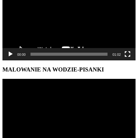
00:00
01:02
MALOWANIE NA WODZIE-PISANKI
Odtwarzacz
video