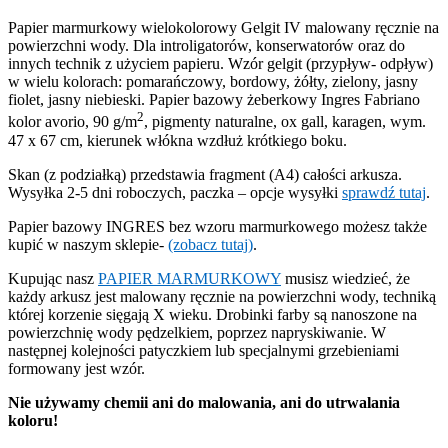
Papier marmurkowy wielokolorowy Gelgit IV malowany ręcznie na
powierzchni wody. Dla introligatorów, konserwatorów oraz do
innych technik z użyciem papieru. Wzór gelgit (przypływ- odpływ)
w wielu kolorach: pomarańczowy, bordowy, żółty, zielony, jasny
fiolet, jasny niebieski. Papier bazowy żeberkowy Ingres Fabriano
2
kolor avorio, 90 g/m
, pigmenty naturalne, ox gall, karagen, wym.
47 x 67 cm, kierunek włókna wzdłuż krótkiego boku.
Skan (z podziałką) przedstawia fragment (A4) całości arkusza.
Wysyłka 2-5 dni roboczych, paczka – opcje wysyłki
sprawdź tutaj
.
Papier bazowy INGRES bez wzoru marmurkowego możesz także
kupić w naszym sklepie-
(zobacz tutaj)
.
Kupując nasz
PAPIER MARMURKOWY
musisz wiedzieć, że
każdy arkusz jest malowany ręcznie na powierzchni wody, techniką
której korzenie sięgają X wieku. Drobinki farby są nanoszone na
powierzchnię wody pędzelkiem, poprzez napryskiwanie. W
następnej kolejności patyczkiem lub specjalnymi grzebieniami
formowany jest wzór.
Nie używamy chemii ani do malowania, ani do utrwalania
koloru!