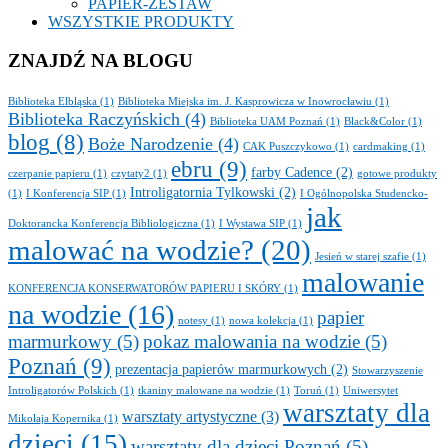
PAPIER-ZESTAW
WSZYSTKIE PRODUKTY
ZNAJDŹ NA BLOGU
Biblioteka Elbląska
(1)
Biblioteka Miejska im. J. Kasprowicza w Inowrocławiu
(1)
Biblioteka Raczyńskich
(4)
Biblioteka UAM Poznań
(1)
Black&Color
(1)
blog
(8)
Boże Narodzenie
(4)
CAK Puszczykowo
(1)
cardmaking
(1)
ebru
(9)
farby Cadence
(2)
czerpanie papieru
(1)
czytaty2
(1)
gotowe produkty
Introligatornia Tylkowski
(2)
(1)
I Konferencja SIP
(1)
I Ogólnopolska Studencko-
jak
Doktorancka Konferencja Bibliologiczna
(1)
I Wystawa SIP
(1)
malować na wodzie?
(20)
Jesień w starej szafie
(1)
malowanie
KONFERENCJA KONSERWATORÓW PAPIERU I SKÓRY
(1)
na wodzie
(16)
papier
notesy
(1)
nowa kolekcja
(1)
marmurkowy
(5)
pokaz malowania na wodzie
(5)
Poznań
(9)
prezentacja papierów marmurkowych
(2)
Stowarzyszenie
Introligatorów Polskich
(1)
tkaniny malowane na wodzie
(1)
Toruń
(1)
Uniwersytet
warsztaty dla
warsztaty artystyczne
(3)
Mikołaja Kopernika
(1)
dzieci
(15)
warsztaty dla dzieci Poznań
(5)