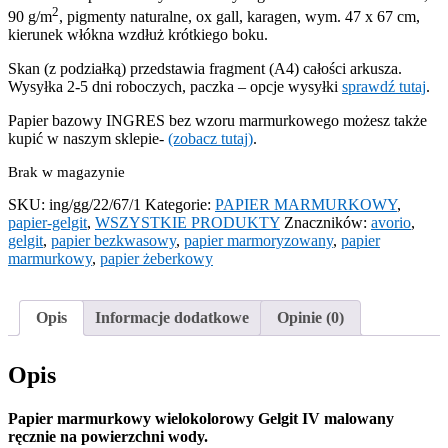
2
90 g/m
, pigmenty naturalne, ox gall, karagen, wym. 47 x 67 cm,
kierunek włókna wzdłuż krótkiego boku.
Skan (z podziałką) przedstawia fragment (A4) całości arkusza.
Wysyłka 2-5 dni roboczych, paczka – opcje wysyłki
sprawdź tutaj
.
Papier bazowy INGRES bez wzoru marmurkowego możesz także
kupić w naszym sklepie-
(zobacz tutaj)
.
Brak w magazynie
SKU:
ing/gg/22/67/1
Kategorie:
PAPIER MARMURKOWY
,
papier-gelgit
,
WSZYSTKIE PRODUKTY
Znaczników:
avorio
,
gelgit
,
papier bezkwasowy
,
papier marmoryzowany
,
papier
marmurkowy
,
papier żeberkowy
Opis
Informacje dodatkowe
Opinie (0)
Opis
Papier marmurkowy wielokolorowy Gelgit IV malowany
ręcznie na powierzchni wody.