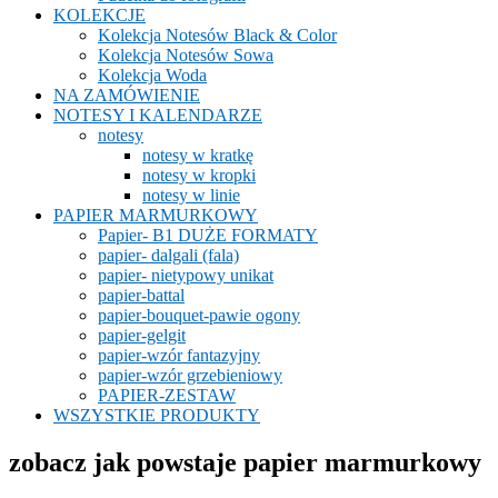
KOLEKCJE
Kolekcja Notesów Black & Color
Kolekcja Notesów Sowa
Kolekcja Woda
NA ZAMÓWIENIE
NOTESY I KALENDARZE
notesy
notesy w kratkę
notesy w kropki
notesy w linie
PAPIER MARMURKOWY
Papier- B1 DUŻE FORMATY
papier- dalgali (fala)
papier- nietypowy unikat
papier-battal
papier-bouquet-pawie ogony
papier-gelgit
papier-wzór fantazyjny
papier-wzór grzebieniowy
PAPIER-ZESTAW
WSZYSTKIE PRODUKTY
zobacz jak powstaje papier marmurkowy