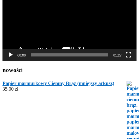
00:00
01:27
nowości
Papier marmurkowy Ciemny Brąz (mniejszy arkusz)
35.00
zł