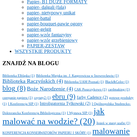
Papier- B1 DUŻE FORMATY
papier- dalgali (fala)
papier- nietypowy unikat
papier-battal
papier-bouquet-pawie ogony
papier-gelgit
papier-wzór fantazyjny
papier-wzór grzebieniowy
PAPIER-ZESTAW
WSZYSTKIE PRODUKTY
ZNAJDŹ NA BLOGU
Biblioteka Elbląska
(1)
Biblioteka Miejska im. J. Kasprowicza w Inowrocławiu
(1)
Biblioteka Raczyńskich
(4)
Biblioteka UAM Poznań
(1)
Black&Color
(1)
blog
(8)
Boże Narodzenie
(4)
CAK Puszczykowo
(1)
cardmaking
(1)
ebru
(9)
farby Cadence
(2)
czerpanie papieru
(1)
czytaty2
(1)
gotowe produkty
Introligatornia Tylkowski
(2)
(1)
I Konferencja SIP
(1)
I Ogólnopolska Studencko-
jak
Doktorancka Konferencja Bibliologiczna
(1)
I Wystawa SIP
(1)
malować na wodzie?
(20)
Jesień w starej szafie
(1)
malowanie
KONFERENCJA KONSERWATORÓW PAPIERU I SKÓRY
(1)