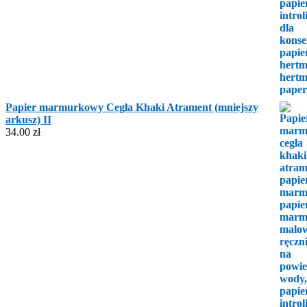
Papier marmurkowy Cegła Khaki Atrament (mniejszy
arkusz) II
34.00
zł