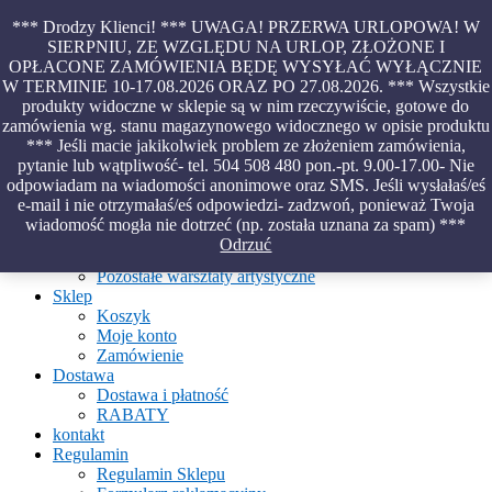
Skip
*** Drodzy Klienci! *** UWAGA! PRZERWA URLOPOWA! W
to
SIERPNIU, ZE WZGLĘDU NA URLOP, ZŁOŻONE I
content
OPŁACONE ZAMÓWIENIA BĘDĘ WYSYŁAĆ WYŁĄCZNIE
Piękno malowane na wodzie – papiery marmurkowe – materiały
W TERMINIE 10-17.08.2026 ORAZ PO 27.08.2026. *** Wszystkie
introligatorskie – oprawy – etui – pudełka
produkty widoczne w sklepie są w nim rzeczywiście, gotowe do
zamówienia wg. stanu magazynowego widocznego w opisie produktu
*** Jeśli macie jakikolwiek problem ze złożeniem zamówienia,
pytanie lub wątpliwość- tel. 504 508 480 pon.-pt. 9.00-17.00- Nie
Aktualności
odpowiadam na wiadomości anonimowe oraz SMS. Jeśli wysłałaś/eś
O Pracowni
e-mail i nie otrzymałaś/eś odpowiedzi- zadzwoń, ponieważ Twoja
Ebru
wiadomość mogła nie dotrzeć (np. została uznana za spam) ***
Warsztaty
Odrzuć
Warsztaty malowania na wodzie
Pozostałe warsztaty artystyczne
Sklep
Koszyk
Moje konto
Zamówienie
Dostawa
Dostawa i płatność
RABATY
kontakt
Regulamin
Regulamin Sklepu