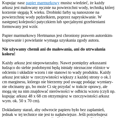
Kupując nasz
papier marmurkowy
musisz wiedzieć, że każdy
arkusz jest malowany ręcznie na powierzchni wody, techniką której
korzenie sięgają X wieku. Drobinki farby są nanoszone na
powierzchnię wody pędzelkiem, poprzez napryskiwanie. W
następnej kolejności patyczkiem lub specjalnymi grzebieniami
formowany jest wzór.
Papier marmurkowy Hertmanus jest chroniony prawem autorskim-
kopiowanie i powielanie wymaga uzyskania zgody autora.
Nie używamy chemii ani do malowania, ani do utrwalania
koloru!
Każdy arkusz jest niepowtarzalny. Nawet pomiędzy arkuszami
łudząco do siebie podobnymi będą istniały nieznaczne różnice w
odcieniu i układzie wzoru i nie stanowi to wady produktu. Każdy
arkusz jest także w rzeczywistości większy z każdej strony o ok.1
cm marginesu, którego nie bierzemy pod uwagę podając wymiary-
nie obcinamy go, bo może Ci się przydać w trakcie oprawy, ale
mogą się na nim znajdować nierówności w odbiciu wzoru (czyli np.
kupując arkusz 48 x 68 cm otrzymujesz w rzeczywistości arkusz
wym. ok. 50 x 70 cm).
Dokładamy starań, aby odwrocie papieru było bez zaplamień,
jednak w tej technice nie jest to najłatwiejsze. Jeśli potrzebujesz