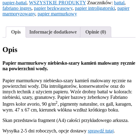
papier-battal
,
WSZYSTKIE PRODUKTY
Znaczników:
battal
,
fabriano ingres
,
papier bezkwasowy
,
papier introligatorski
,
papier
marmoryzowany
,
papier marmurkowy
Opis
Informacje dodatkowe
Opinie (0)
Opis
Papier marmurkowy niebiesko-szary kamień malowany ręcznie
na powierzchni wody.
Papier marmurkowy niebiesko-szary kamień malowany ręcznie na
powierzchni wody. Dla introligatorów, konserwatorów oraz do
innych technik z użyciem papieru. Wzór drobny battal w kolorach:
niebieski, szary, granatowy. Papier bazowy żeberkowy Fabriano
2
Ingres kolor avorio, 90 g/m
, pigmenty naturalne, ox gall, karagen,
wym. 47 x 67 cm, kierunek włókna wzdłuż krótkiego boku.
Skan przedstawia fragment (A4) całości przykładowego arkusza.
Wysyłka 2-5 dni roboczych, opcje dostawy
sprawdź tutaj
.