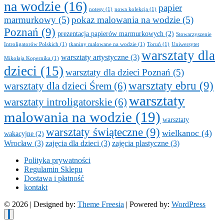
na wodzie
(16)
papier
notesy
(1)
nowa kolekcja
(1)
marmurkowy
(5)
pokaz malowania na wodzie
(5)
Poznań
(9)
prezentacja papierów marmurkowych
(2)
Stowarzyszenie
Introligatorów Polskich
(1)
tkaniny malowane na wodzie
(1)
Toruń
(1)
Uniwersytet
warsztaty dla
warsztaty artystyczne
(3)
Mikołaja Kopernika
(1)
dzieci
(15)
warsztaty dla dzieci Poznań
(5)
warsztaty ebru
(9)
warsztaty dla dzieci Śrem
(6)
warsztaty
warsztaty introligatorskie
(6)
malowania na wodzie
(19)
warsztaty
warsztaty świąteczne
(9)
wielkanoc
(4)
wakacyjne
(2)
Wrocław
(3)
zajęcia dla dzieci
(3)
zajęcia plastyczne
(3)
Polityka prywatności
Regulamin Sklepu
Dostawa i płatność
kontakt
© 2026
| Designed by:
Theme Freesia
| Powered by:
WordPress