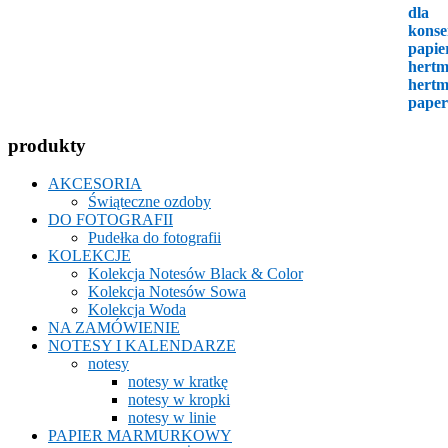
produkty
AKCESORIA
Świąteczne ozdoby
DO FOTOGRAFII
Pudełka do fotografii
KOLEKCJE
Kolekcja Notesów Black & Color
Kolekcja Notesów Sowa
Kolekcja Woda
NA ZAMÓWIENIE
NOTESY I KALENDARZE
notesy
notesy w kratkę
notesy w kropki
notesy w linie
PAPIER MARMURKOWY