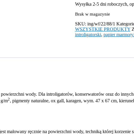
Wysyłka 2-5 dni roboczych, o
Brak w magazynie
SKU:
ing/wf/22/88/1
Kategori
WSZYSTKIE PRODUKTY
Z
introligatorski
,
papier marmor
owierzchni wody. Dla introligatorów, konserwatorów oraz do innych t
2
 g/m
, pigmenty naturalne, ox gall, karagen, wym. 47 x 67 cm, kierun
jest malowany ręcznie na powierzchni wody, techniką której korzenie