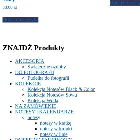
Dodaj do kosz
38.00
zł
Dodaj do koszyka
ZNAJDŹ Produkty
AKCESORIA
Świąteczne ozdoby
DO FOTOGRAFII
Pudełka do fotografii
KOLEKCJE
Kolekcja Notesów Black & Color
Kolekcja Notesów Sowa
Kolekcja Woda
NA ZAMÓWIENIE
NOTESY I KALENDARZE
notesy
notesy w kratkę
notesy w kropki
notesy w linie
PAPIER MARMURKOWY