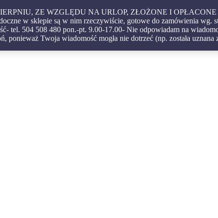
 W SIERPNIU, ZE WZGLĘDU NA URLOP, ZŁOŻONE I OPŁA
czne w sklepie są w nim rzeczywiście, gotowe do zamówienia wg. s
ć- tel. 504 508 480 pon.-pt. 9.00-17.00- Nie odpowiadam na wiadomoś
igatorskie – oprawy – etui – pudełka
ń, ponieważ Twoja wiadomość mogła nie dotrzeć (np. została uznana