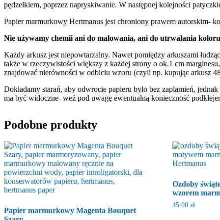
pędzelkiem, poprzez napryskiwanie. W następnej kolejności patyczki
Papier marmurkowy Hertmanus jest chroniony prawem autorskim- ko
Nie używamy chemii ani do malowania, ani do utrwalania koloru
Każdy arkusz jest niepowtarzalny. Nawet pomiędzy arkuszami łudząco
także w rzeczywistości większy z każdej strony o ok.1 cm marginesu
znajdować nierówności w odbiciu wzoru (czyli np. kupując arkusz 4
Dokładamy starań, aby odwrocie papieru było bez zaplamień, jednak w t
ma być widoczne- weź pod uwagę ewentualną konieczność podklejen
Podobne produkty
Ozdoby świąte
wzorem marm
45.00
zł
Papier marmurkowy Magenta Bouquet
Szary