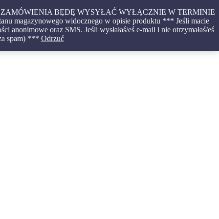
CONE ZAMÓWIENIA BĘDĘ WYSYŁAĆ WYŁĄCZNIE W TERMINIE
tanu magazynowego widocznego w opisie produktu *** Jeśli macie
ci anonimowe oraz SMS. Jeśli wysłałaś/eś e-mail i nie otrzymałaś/eś
 za spam) ***
Odrzuć