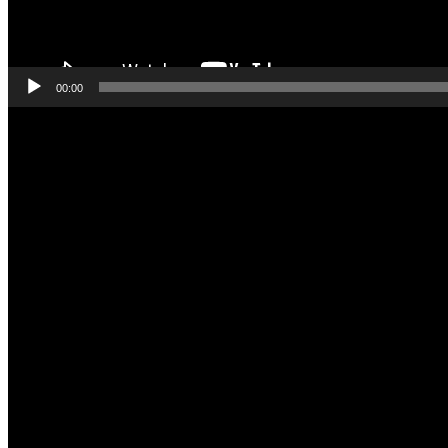
00:00
Odtwarzacz
video