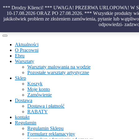
Skip
*** Drodzy Klienci! *** UWAGA! PRZERWA URLOPOWA!
to
10-17.08.2026 ORAZ PO 27.08.2026. *** Wszystkie produkty wido
content
jakikolwiek problem ze złożeniem zamówienia, pytanie lub wątpliwoś
Piękno malowane na wodzie – papiery marmurkowe – materiały introl
odpowiedzi- zadzwo
Aktualności
O Pracowni
Ebru
Warsztaty
Warsztaty malowania na wodzie
Pozostałe warsztaty artystyczne
Sklep
Koszyk
Moje konto
Zamówienie
Dostawa
Dostawa i płatność
RABATY
kontakt
Regulamin
Regulamin Sklepu
Formularz reklamacyjny