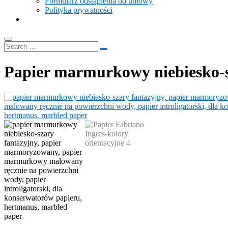
Formularz odstąpienia od umowy
Polityka prywatności
Papier marmurkowy niebiesko-s