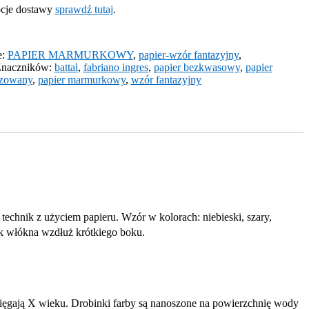
pcje dostawy
sprawdź tutaj
.
e:
PAPIER MARMURKOWY
,
papier-wzór fantazyjny
,
naczników:
battal
,
fabriano ingres
,
papier bezkwasowy
,
papier
yzowany
,
papier marmurkowy
,
wzór fantazyjny
echnik z użyciem papieru. Wzór w kolorach: niebieski, szary,
ek włókna wzdłuż krótkiego boku.
 sięgają X wieku. Drobinki farby są nanoszone na powierzchnię wody