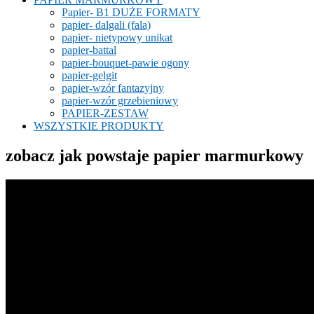
Papier- B1 DUŻE FORMATY
papier- dalgali (fala)
papier- nietypowy unikat
papier-battal
papier-bouquet-pawie ogony
papier-gelgit
papier-wzór fantazyjny
papier-wzór grzebieniowy
PAPIER-ZESTAW
WSZYSTKIE PRODUKTY
zobacz jak powstaje papier marmurkowy
Odtwarzacz
video