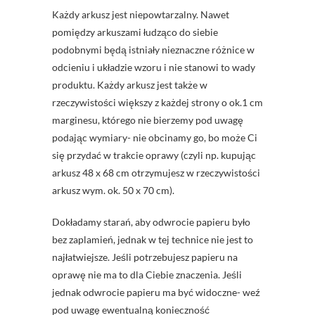
Każdy arkusz jest niepowtarzalny. Nawet
pomiędzy arkuszami łudząco do siebie
podobnymi będą istniały nieznaczne różnice w
odcieniu i układzie wzoru i nie stanowi to wady
produktu. Każdy arkusz jest także w
rzeczywistości większy z każdej strony o ok.1 cm
marginesu, którego nie bierzemy pod uwagę
podając wymiary- nie obcinamy go, bo może Ci
się przydać w trakcie oprawy (czyli np. kupując
arkusz 48 x 68 cm otrzymujesz w rzeczywistości
arkusz wym. ok. 50 x 70 cm).
Dokładamy starań, aby odwrocie papieru było
bez zaplamień, jednak w tej technice nie jest to
najłatwiejsze. Jeśli potrzebujesz papieru na
oprawę nie ma to dla Ciebie znaczenia. Jeśli
jednak odwrocie papieru ma być widoczne- weź
pod uwagę ewentualną konieczność