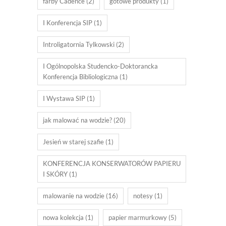
farby Cadence
(2)
gotowe produkty
(1)
I Konferencja SIP
(1)
Introligatornia Tylkowski
(2)
I Ogólnopolska Studencko-Doktorancka
Konferencja Bibliologiczna
(1)
I Wystawa SIP
(1)
jak malować na wodzie?
(20)
Jesień w starej szafie
(1)
KONFERENCJA KONSERWATORÓW PAPIERU
I SKÓRY
(1)
malowanie na wodzie
(16)
notesy
(1)
nowa kolekcja
(1)
papier marmurkowy
(5)