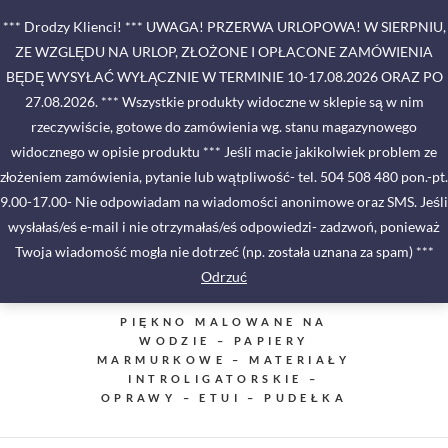
Skip
*** Drodzy Klienci! *** UWAGA! PRZERWA URLOPOWA! W SIERPNIU,
to
ZE WZGLĘDU NA URLOP, ZŁOŻONE I OPŁACONE ZAMÓWIENIA
content
BĘDĘ WYSYŁAĆ WYŁĄCZNIE W TERMINIE 10-17.08.2026 ORAZ PO
27.08.2026. *** Wszystkie produkty widoczne w sklepie są w nim
rzeczywiście, gotowe do zamówienia wg. stanu magazynowego
widocznego w opisie produktu *** Jeśli macie jakikolwiek problem ze
złożeniem zamówienia, pytanie lub wątpliwość- tel. 504 508 480 pon.-pt.
9.00-17.00- Nie odpowiadam na wiadomości anonimowe oraz SMS. Jeśli
wysłałaś/eś e-mail i nie otrzymałaś/eś odpowiedzi- zadzwoń, ponieważ
Twoja wiadomość mogła nie dotrzeć (np. została uznana za spam) ***
Odrzuć
PIĘKNO MALOWANE NA
WODZIE – PAPIERY
MARMURKOWE – MATERIAŁY
INTROLIGATORSKIE –
OPRAWY – ETUI – PUDEŁKA