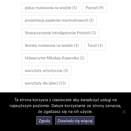
pokaz malowania na wodzie
(5)
Poznań
(9)
prezentacja papierów marmurkowych
(2)
Stowarzyszenie Introligatorów Polskich
(1)
tkaniny malowane na wodzie
(1)
Toruń
(1)
Uniwersytet Mikołaja Kopernika
(1)
warsztaty artystyczne
(3)
warsztaty dla dzieci
(15)
warsztaty dla dzieci Poznań
(5)
Ta strona korzysta z ciasteczek aby świadczyć usługi na
najwyższym poziomie. Dalsze korzystanie ze strony oznacza,
warsztaty dla dzieci Śrem
(6)
że zgadzasz się na ich użycie.
Zgoda
Dowiedz się więcej
warsztaty ebru
(9)