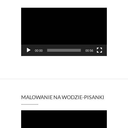
Odtwarzacz
video
00:00
00:56
MALOWANIE NA WODZIE-PISANKI
Odtwarzacz
video