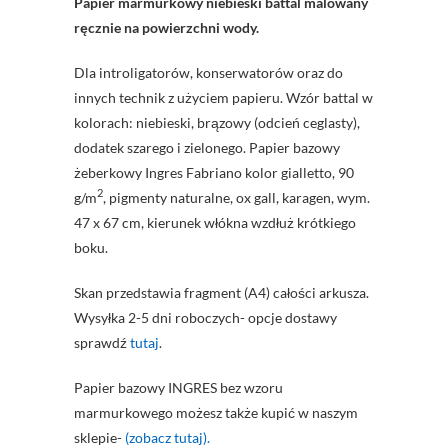
Papier marmurkowy niebieski battal malowany
ręcznie na powierzchni wody.
Dla introligatorów, konserwatorów oraz do
innych technik z użyciem papieru. Wzór battal w
kolorach: niebieski, brązowy (odcień ceglasty),
dodatek szarego i zielonego. Papier bazowy
żeberkowy Ingres Fabriano kolor gialletto, 90
2
g/m
, pigmenty naturalne, ox gall, karagen, wym.
47 x 67 cm, kierunek włókna wzdłuż krótkiego
boku.
Skan przedstawia fragment (A4) całości arkusza.
Wysyłka 2-5 dni roboczych- opcje dostawy
sprawdź
tutaj
.
Papier bazowy INGRES bez wzoru
marmurkowego możesz także kupić w naszym
sklepie-
(zobacz tutaj).