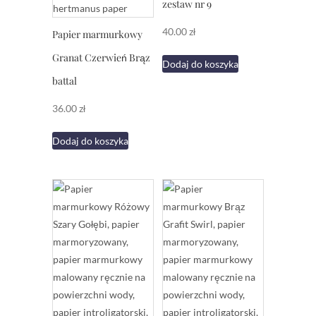
zestaw nr 9
40.00
zł
Papier marmurkowy
Granat Czerwień Brąz
Dodaj do koszyka
battal
36.00
zł
Dodaj do koszyka