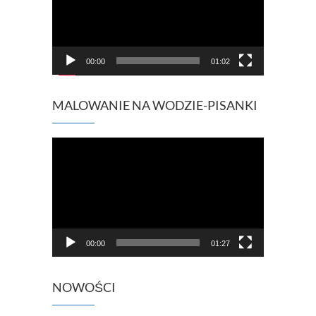
00:00
01:02
MALOWANIE NA WODZIE-PISANKI
Odtwarzacz
video
00:00
01:27
NOWOŚCI