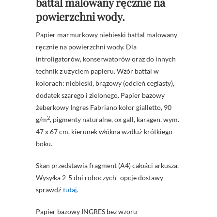
battal malowany ręcznie na
powierzchni wody.
Papier marmurkowy niebieski battal malowany
ręcznie na powierzchni wody. Dla
introligatorów, konserwatorów oraz do innych
technik z użyciem papieru. Wzór battal w
kolorach: niebieski, brązowy (odcień ceglasty),
dodatek szarego i zielonego. Papier bazowy
żeberkowy Ingres Fabriano kolor gialletto, 90
2
g/m
, pigmenty naturalne, ox gall, karagen, wym.
47 x 67 cm, kierunek włókna wzdłuż krótkiego
boku.
Skan przedstawia fragment (A4) całości arkusza.
Wysyłka 2-5 dni roboczych- opcje dostawy
sprawdź
tutaj
.
Papier bazowy INGRES bez wzoru