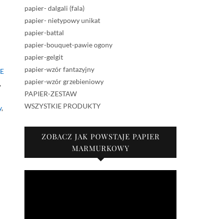
papier- dalgali (fala)
papier- nietypowy unikat
papier-battal
papier-bouquet-pawie ogony
papier-gelgit
papier-wzór fantazyjny
E
papier-wzór grzebieniowy
,
PAPIER-ZESTAW
WSZYSTKIE PRODUKTY
y
,
ZOBACZ JAK POWSTAJE PAPIER
MARMURKOWY
Odtwarzacz
video