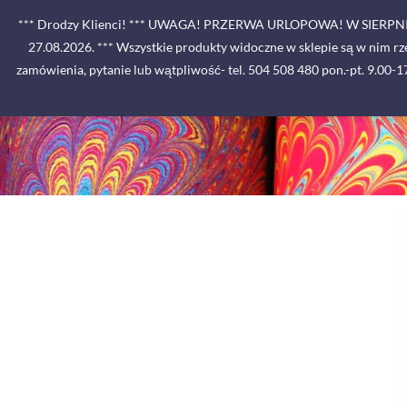
Skip
*** Drodzy Klienci! *** UWAGA! PRZERWA URLOPOWA! W SIE
to
27.08.2026. *** Wszystkie produkty widoczne w sklepie są w nim r
content
zamówienia, pytanie lub wątpliwość- tel. 504 508 480 pon.-pt. 9.00