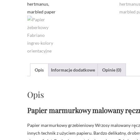
Opis
Informacje dodatkowe
Opinie (0)
Opis
Papier marmurkowy malowany ręczn
Papier marmurkowy grzebieniowy Wrzosy malowany ręczni
innych technik z użyciem papieru. Bardzo delikatny, drobny