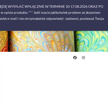
BĘDĘ WYSYŁAĆ WYŁĄCZNIE W TERMINIE 10-17.08.2026 ORAZ PO
 opisie produktu *** Jeśli macie jakikolwiek problem ze złożeniem
ś/eś e-mail i nie otrzymałaś/eś odpowiedzi- zadzwoń, ponieważ Twoja