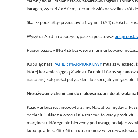
ciemny fiolet. Papier bazowy żeberkowy Ingres Fabriano kol
karagen, wym. 47 x 67 cm, kierunek włókna wzdłuż krótki
Skan-z podziałką- przedstawia fragment (A4) całości arkusz
Wysyłka 2-5 dni roboczych, paczka pocztowa-
opcje dosta
Papier bazowy INGRES bez wzoru marmurkowego możesz t
Kupując nasz
PAPIER MARMURKOWY
musisz wiedzieć, ż
której korzenie sięgają X wieku. Drobinki farby są nano
następnej kolejności patyczkiem lub specjalnymi grzebien
Nie używamy chemii ani do malowania, ani do utrwalania 
Każdy arkusz jest niepowtarzalny. Nawet pomiędzy arkusz
odcieniu i układzie wzoru i nie stanowi to wady produktu. 
marginesu, którego nie bierzemy pod uwagę podając wymiar
kupując arkusz 48 x 68 cm otrzymujesz w rzeczywistości a