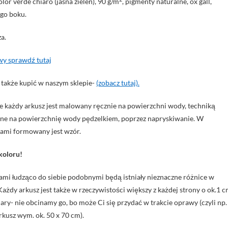
or verde chiaro (jasna zieleń), 90 g/m
, pigmenty naturalne, ox gall,
ego boku.
a.
wy sprawdź tutaj
akże kupić w naszym sklepie-
(zobacz tutaj).
e każdy arkusz jest malowany ręcznie na powierzchni wody, techniką
szone na powierzchnię wody pędzelkiem, poprzez napryskiwanie. W
iami formowany jest wzór.
koloru!
ami łudząco do siebie podobnymi będą istniały nieznaczne różnice w
Każdy arkusz jest także w rzeczywistości większy z każdej strony o ok.1 
y- nie obcinamy go, bo może Ci się przydać w trakcie oprawy (czyli np.
rkusz wym. ok. 50 x 70 cm).