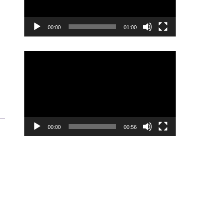
00:00
01:00
Odtwarzacz
video
00:00
00:56