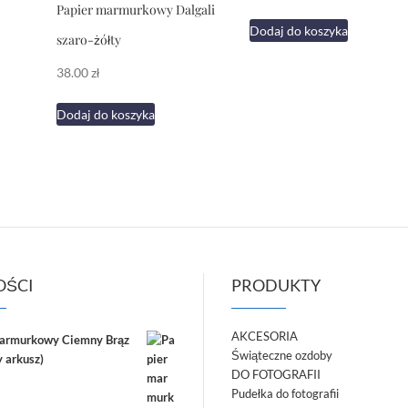
Papier marmurkowy Dalgali
Dodaj do koszyka
szaro-żółty
38.00
zł
Dodaj do koszyka
ŚCI
PRODUKTY
AKCESORIA
marmurkowy Ciemny Brąz
Świąteczne ozdoby
 arkusz)
DO FOTOGRAFII
Pudełka do fotografii