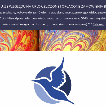
RPNIU, ZE WZGLĘDU NA URLOP, ZŁOŻONE I OPŁACONE ZAMÓWIENIA 
zeczywiście, gotowe do zamówienia wg. stanu magazynowego widocznego w
-17.00- Nie odpowiadam na wiadomości anonimowe oraz SMS. Jeśli wysłała
wiadomość mogła nie dotrzeć (np. została uznana za spam) ***
Odrzuć