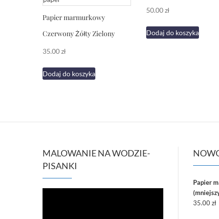
50.00
zł
Papier marmurkowy
Dodaj do koszyka
Czerwony Żółty Zielony
35.00
zł
Dodaj do koszyka
MALOWANIE NA WODZIE-
NOWO
PISANKI
Papier 
Odtwarzacz
(mniejszy
video
35.00
zł