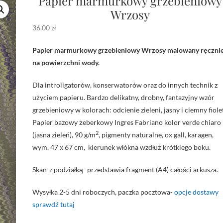
Papier marmurkowy grzebieniowy
Wrzosy
36.00
zł
Papier marmurkowy grzebieniowy Wrzosy malowany ręczni
na powierzchni wody.
Dla introligatorów, konserwatorów oraz do innych technik z
użyciem papieru. Bardzo delikatny, drobny, fantazyjny wzór
grzebieniowy w kolorach: odcienie zieleni, jasny i ciemny fiolet
Papier bazowy żeberkowy Ingres Fabriano kolor verde chiaro
2
(jasna zieleń), 90 g/m
, pigmenty naturalne, ox gall, karagen,
wym. 47 x 67 cm, kierunek włókna wzdłuż krótkiego boku.
Skan-z podziałką- przedstawia fragment (A4) całości arkusza.
Wysyłka 2-5 dni roboczych, paczka pocztowa-
opcje dostawy
sprawdź tutaj