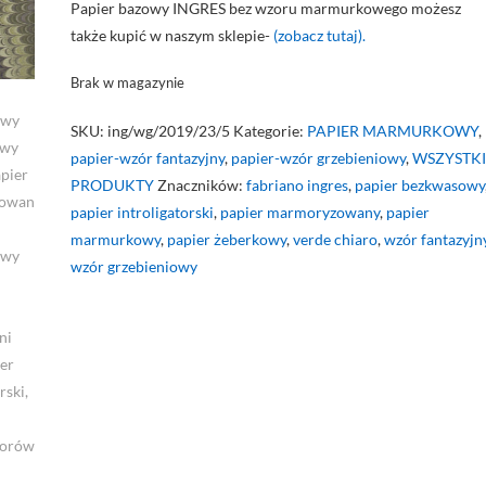
Papier bazowy INGRES bez wzoru marmurkowego możesz
także kupić w naszym sklepie-
(zobacz tutaj).
Brak w magazynie
SKU:
ing/wg/2019/23/5
Kategorie:
PAPIER MARMURKOWY
,
papier-wzór fantazyjny
,
papier-wzór grzebieniowy
,
WSZYSTKI
PRODUKTY
Znaczników:
fabriano ingres
,
papier bezkwasowy
papier introligatorski
,
papier marmoryzowany
,
papier
marmurkowy
,
papier żeberkowy
,
verde chiaro
,
wzór fantazyjn
wzór grzebieniowy