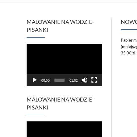
MALOWANIE NA WODZIE-
NOWO
PISANKI
Papier 
Odtwarzacz
(mniejszy
video
35.00
zł
00:00
01:02
MALOWANIE NA WODZIE-
PISANKI
Odtwarzacz
video