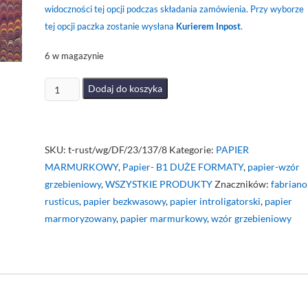
widoczności tej opcji podczas składania zamówienia. Przy wyborze
tej opcji paczka zostanie wysłana
Kurierem Inpost
.
6 w magazynie
ilość
Dodaj do koszyka
Papier
marmurkowy
grzebieniowy
SKU:
t-rust/wg/DF/23/137/8
Kategorie:
PAPIER
różowo-
MARMURKOWY
,
Papier- B1 DUŻE FORMATY
,
papier-wzór
żółty
grzebieniowy
,
WSZYSTKIE PRODUKTY
Znaczników:
fabriano
III
rusticus
,
papier bezkwasowy
,
papier introligatorski
,
papier
DF
marmoryzowany
,
papier marmurkowy
,
wzór grzebieniowy