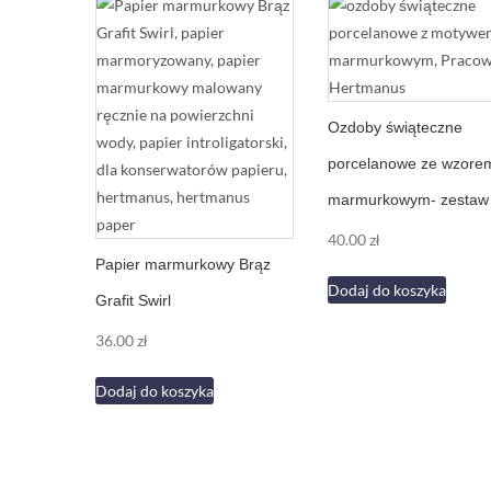
Ozdoby świąteczne
porcelanowe ze wzore
marmurkowym- zestaw 
40.00
zł
Papier marmurkowy Brąz
Dodaj do koszyka
Grafit Swirl
36.00
zł
Dodaj do koszyka