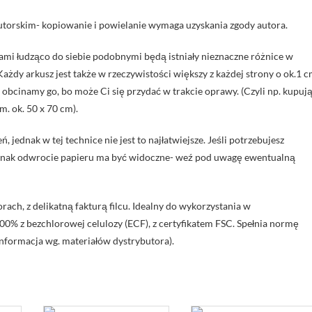
orskim- kopiowanie i powielanie wymaga uzyskania zgody autora.
ami łudząco do siebie podobnymi będą istniały nieznaczne różnice w
Każdy arkusz jest także w rzeczywistości większy z każdej strony o ok.1 
bcinamy go, bo może Ci się przydać w trakcie oprawy. (Czyli np. kupuj
. ok. 50 x 70 cm).
jednak w tej technice nie jest to najłatwiejsze. Jeśli potrzebujesz
 jednak odwrocie papieru ma być widoczne- weź pod uwagę ewentualną
ach, z delikatną fakturą filcu. Idealny do wykorzystania w
% z bezchlorowej celulozy (ECF), z certyfikatem FSC. Spełnia normę
nformacja wg. materiałów dystrybutora).