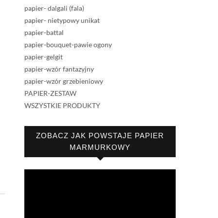
papier- dalgali (fala)
papier- nietypowy unikat
papier-battal
papier-bouquet-pawie ogony
papier-gelgit
papier-wzór fantazyjny
papier-wzór grzebieniowy
PAPIER-ZESTAW
WSZYSTKIE PRODUKTY
ZOBACZ JAK POWSTAJE PAPIER
MARMURKOWY
Odtwarzacz
video