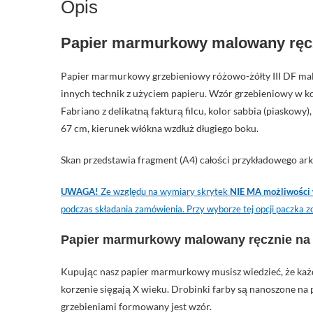
Opis
Papier marmurkowy malowany ręcz
Papier marmurkowy grzebieniowy różowo-żółty III DF mal
innych technik z użyciem papieru. Wzór grzebieniowy w kol
Fabriano z delikatną fakturą filcu, kolor sabbia (piaskowy)
67 cm, kierunek włókna wzdłuż długiego boku.
Skan przedstawia fragment (A4) całości przykładowego ar
UWAGA!
Ze względu na wymiary skrytek
NIE MA możliwości 
podczas składania zamówienia. Przy wyborze tej opcji paczka z
Papier marmurkowy malowany ręcznie na 
Kupując nasz papier marmurkowy musisz wiedzieć, że każd
korzenie sięgają X wieku. Drobinki farby są nanoszone na
grzebieniami formowany jest wzór.