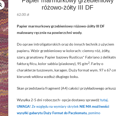
Papier marmurkowy grzebieniowy
różowo-żółty III DF
62.00
zł
Papier marmurkowy grzebieniowy różowo-żółty III DF
malowany ręcznie na powierzchni wody.
Do opraw introligatorskich oraz do innych technik z użyciem
papieru. Wzór grzebieniowy w kolorach: ciemny róż, żółty,
szary, granatowy. Papier bazowy Rusticus* Fabriano z delikat
2
fakturą filcu, kolor sabbia (piaskowy), 95 g/m
. Farby o
charakterze tuszowym, karagen. Duży format wym. 97 x 67 cm
kierunek włókna wzdłuż długiego boku.
Skan przedstawia fragment (A4) całości przykładowego arkusz
Wysyłka 2-5 dni roboczych- opcje dostawy sprawdź
tutaj
.
UWAGA!
Ze względu na wymiary skrytek
NIE MA możliwości
wysyłki gabarytu Duży Format do Paczkomatu
, pomimo