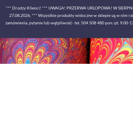
Skip
*** Drodzy Klienci! *** UWAGA! PRZERWA URLOPOWA! W SIE
to
27.08.2026. *** Wszystkie produkty widoczne w sklepie są w nim r
content
zamówienia, pytanie lub wątpliwość- tel. 504 508 480 pon.-pt. 9.00