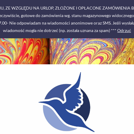
RPNIU, ZE WZGLĘDU NA URLOP, ZŁOŻONE I OPŁACONE ZAMÓWIENIA 
zeczywiście, gotowe do zamówienia wg. stanu magazynowego widocznego w
-17.00- Nie odpowiadam na wiadomości anonimowe oraz SMS. Jeśli wysłała
wiadomość mogła nie dotrzeć (np. została uznana za spam) ***
Odrzuć