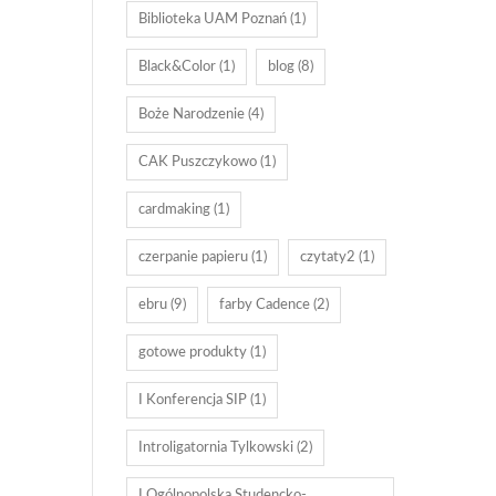
Biblioteka UAM Poznań
(1)
Black&Color
(1)
blog
(8)
Boże Narodzenie
(4)
CAK Puszczykowo
(1)
cardmaking
(1)
czerpanie papieru
(1)
czytaty2
(1)
ebru
(9)
farby Cadence
(2)
gotowe produkty
(1)
I Konferencja SIP
(1)
Introligatornia Tylkowski
(2)
I Ogólnopolska Studencko-