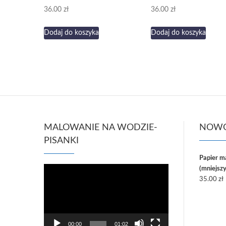
36.00
zł
36.00
zł
Dodaj do koszyka
Dodaj do koszyka
MALOWANIE NA WODZIE-
NOWO
PISANKI
Papier 
Odtwarzacz
(mniejszy
video
35.00
zł
00:00
01:02