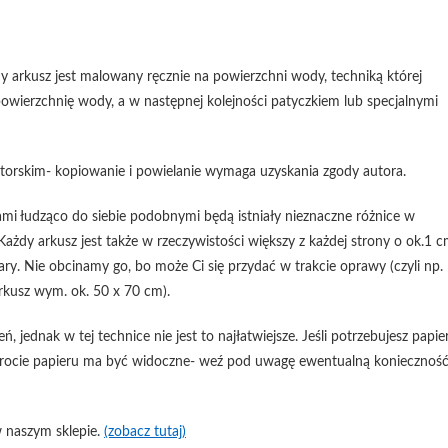
 arkusz jest malowany ręcznie na powierzchni wody, techniką której
powierzchnię wody, a w następnej kolejności patyczkiem lub specjalnymi
rskim- kopiowanie i powielanie wymaga uzyskania zgody autora.
mi łudząco do siebie podobnymi będą istniały nieznaczne różnice w
Każdy arkusz jest także w rzeczywistości większy z każdej strony o ok.1 
y. Nie obcinamy go, bo może Ci się przydać w trakcie oprawy (czyli np.
rkusz wym. ok. 50 x 70 cm).
jednak w tej technice nie jest to najłatwiejsze. Jeśli potrzebujesz papie
odwrocie papieru ma być widoczne- weź pod uwagę ewentualną koniecznoś
 naszym sklepie.
(zobacz tutaj)