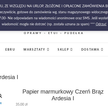
RPNIU, ZE WZGLĘDU NA URLOP, ZŁOŻONE I OPŁACONE ZAMÓWIENIA 
zeczywiście, gotowe do zamówienia wg. stanu magazynowego widocznego w
-17.00- Nie odpowiadam na wiadomości anonimowe oraz SMS. Jeśli wysłała
wiadomość mogła nie dotrzeć (np. została uznana za spam) ***
PIĘKNO MALOWANE NA WODZIE – PAPIERY
Odrzuć
MARMURKOWE – MATERIAŁY INTROLIGATORSKIE 
OPRAWY – ETUI – PUDEŁKA
EBRU
WARSZTATY
SKLEP
DOSTAWA
desia I
Papier marmurkowy Czerń Brąz
Ardesia I
35.00
zł