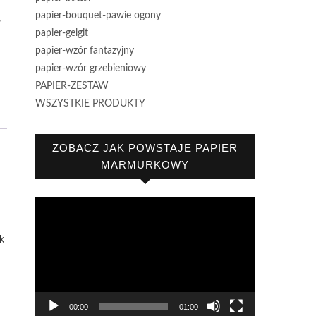
papier-bouquet-pawie ogony
,
papier-gelgit
papier-wzór fantazyjny
papier-wzór grzebieniowy
PAPIER-ZESTAW
WSZYSTKIE PRODUKTY
ZOBACZ JAK POWSTAJE PAPIER
MARMURKOWY
Odtwarzacz
video
k
00:00
01:00