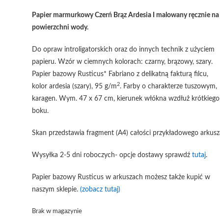
Papier marmurkowy Czerń Brąz Ardesia I malowany ręcznie na
powierzchni wody.
Do opraw introligatorskich oraz do innych technik z użyciem
papieru. Wzór w ciemnych kolorach: czarny, brązowy, szary.
Papier bazowy Rusticus* Fabriano z delikatną fakturą filcu,
2
kolor ardesia (szary), 95 g/m
. Farby o charakterze tuszowym,
karagen. Wym. 47 x 67 cm, kierunek włókna wzdłuż krótkiego
boku.
Skan przedstawia fragment (A4) całości przykładowego arkusz
Wysyłka 2-5 dni roboczych- opcje dostawy sprawdź
tutaj
.
Papier bazowy Rusticus w arkuszach możesz także kupić w
naszym sklepie.
(zobacz tutaj)
Brak w magazynie