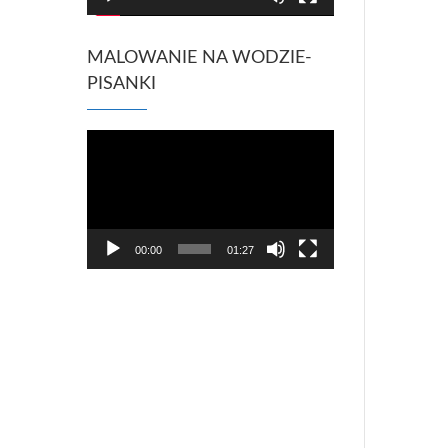
MALOWANIE NA WODZIE-
PISANKI
Odtwarzacz
video
00:00
01:27