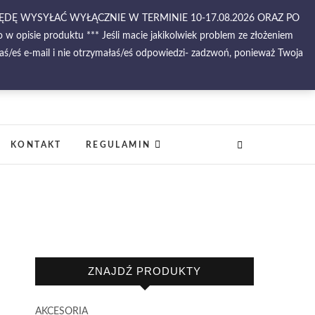
BĘDĘ WYSYŁAĆ WYŁĄCZNIE W TERMINIE 10-17.08.2026 ORAZ PO
 opisie produktu *** Jeśli macie jakikolwiek problem ze złożeniem
ś/eś e-mail i nie otrzymałaś/eś odpowiedzi- zadzwoń, ponieważ Twoja
–
KONTAKT
REGULAMIN
ZNAJDŹ PRODUKTY
AKCESORIA