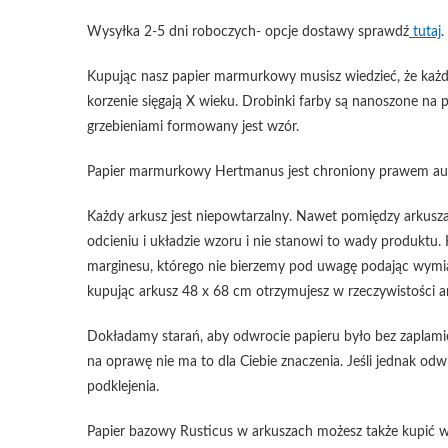
Wysyłka 2-5 dni roboczych- opcje dostawy sprawdź
tutaj
.
Kupując nasz papier marmurkowy musisz wiedzieć, że każdy
korzenie sięgają X wieku. Drobinki farby są nanoszone na 
grzebieniami formowany jest wzór.
Papier marmurkowy Hertmanus jest chroniony prawem auto
Każdy arkusz jest niepowtarzalny. Nawet pomiędzy arkusza
odcieniu i układzie wzoru i nie stanowi to wady produktu. 
marginesu, którego nie bierzemy pod uwagę podając wymiar
kupując arkusz 48 x 68 cm otrzymujesz w rzeczywistości a
Dokładamy starań, aby odwrocie papieru było bez zaplamień, 
na oprawę nie ma to dla Ciebie znaczenia. Jeśli jednak 
podklejenia.
Papier bazowy Rusticus w arkuszach możesz także kupić w