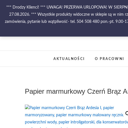
Skip
*** Drodzy Klienci! *** UWAGA! PRZERWA URLOPOWA! W SIE
to
27.08.2026. *** Wszystkie produkty widoczne w sklepie są w nim r
content
zamówienia, pytanie lub wątpliwość- tel. 504 508 480 pon.-pt. 9.00
AKTUALNOŚCI
O PRACOWNI
Papier marmurkowy Czerń Brąz Ar