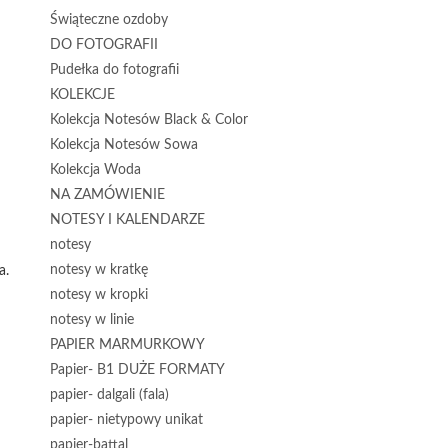
Świąteczne ozdoby
DO FOTOGRAFII
Pudełka do fotografii
KOLEKCJE
Kolekcja Notesów Black & Color
Kolekcja Notesów Sowa
Kolekcja Woda
NA ZAMÓWIENIE
NOTESY I KALENDARZE
notesy
notesy w kratkę
a.
notesy w kropki
notesy w linie
PAPIER MARMURKOWY
Papier- B1 DUŻE FORMATY
papier- dalgali (fala)
papier- nietypowy unikat
papier-battal