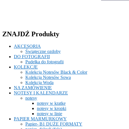
ZNAJDŹ Produkty
AKCESORIA
Świąteczne ozdoby
DO FOTOGRAFII
Pudełka do fotografii
KOLEKCJE
Kolekcja Notesów Black & Color
Kolekcja Notesów Sowa
Kolekcja Woda
NA ZAMÓWIENIE
NOTESY I KALENDARZE
notesy
notesy w kratkę
notesy w kropki
notesy w linie
PAPIER MARMURKOWY
Papier- B1 DUŻE FORMATY