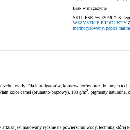
Brak w magazynie
SKU:
FSRP/wf/20/30/1
Kateg
WSZYSTKIE PRODUKTY
Z
marmoryzowany
,
papier marm
rzchni wody. Dla introligatorów, konserwatorów oraz do innych tech
2
lain kolor camel (brunatno-brązowy), 100 g/m
, pigmenty naturalne,
 arkusz jest malowany ręcznie na powierzchni wody, techniką której k