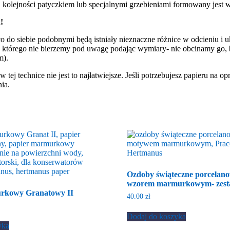
kolejności patyczkiem lub specjalnymi grzebieniami formowany jest w
!
 do siebie podobnymi będą istniały nieznaczne różnice w odcieniu i uk
, którego nie bierzemy pod uwagę podając wymiary- nie obcinamy go, b
m).
ej technice nie jest to najłatwiejsze. Jeśli potrzebujesz papieru na op
ia.
Ozdoby świąteczne porcelano
wzorem marmurkowym- zest
rkowy Granatowy II
40.00
zł
Dodaj do koszyka
yka