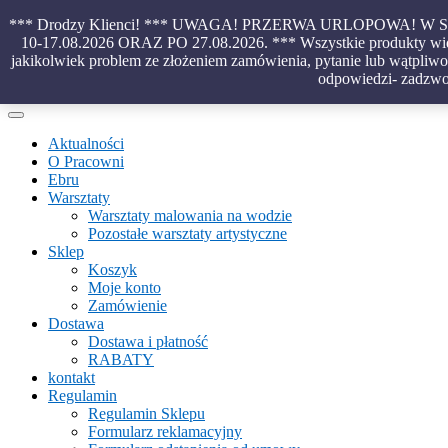
Skip
*** Drodzy Klienci! *** UWAGA! PRZERWA URLOPOWA!
to
10-17.08.2026 ORAZ PO 27.08.2026. *** Wszystkie produkty wido
content
jakikolwiek problem ze złożeniem zamówienia, pytanie lub wątpliwoś
Piękno malowane na wodzie – papiery marmurkowe – materiały introl
odpowiedzi- zadzwo
Aktualności
O Pracowni
Ebru
Warsztaty
Warsztaty malowania na wodzie
Pozostałe warsztaty artystyczne
Sklep
Koszyk
Moje konto
Zamówienie
Dostawa
Dostawa i płatność
RABATY
kontakt
Regulamin
Regulamin Sklepu
Formularz reklamacyjny