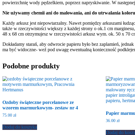
powierzchnię wody pędzelkiem, poprzez napryskiwanie. W następnej 
Nie używamy chemii ani do malowania, ani do utrwalania koloru
Każdy arkusz jest niepowtarzalny. Nawet pomiędzy arkuszami łudząco
także w rzeczywistości większy z każdej strony o ok.1 cm marginesu
48 x 68 cm otrzymujesz w rzeczywistości arkusz wym. ok. 50 x 70 c
Dokładamy starań, aby odwrocie papieru było bez zaplamień, jednak w t
ma być widoczne- weź pod uwagę ewentualną konieczność podklejen
Podobne produkty
Ozdoby świąteczne porcelanowe ze
wzorem marmurkowym- zestaw nr 4
Papier marmu
75.00
zł
36.00
zł
Dodaj do koszyka
Dodaj do kosz