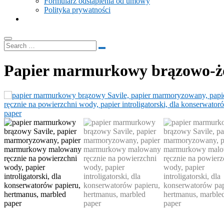
Formularz odstąpienia od umowy
Polityka prywatności
Papier marmurkowy brązowo-żó