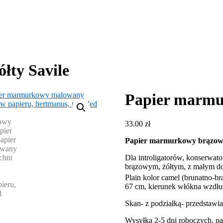
łty Savile
Papier marmu
33.00
zł
Papier marmurkowy brązowo-
Dla introligatorów, konserwat
brązowym, żółtym, z małym do
Plain kolor camel (brunatno-b
67 cm, kierunek włókna wzdłu
Skan- z podziałką- przedstawia
Wysyłka 2-5 dni roboczych, p