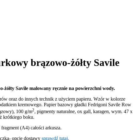
rkowy brązowo-żółty Savile
żółty Savile malowany ręcznie na powierzchni wody.
orów oraz do innych technik z użyciem papieru. Wzór w kolorze
datkiem kremowego. Papier bazowy gładki Fedrigoni Savile Row
2
rązowy), 100 g/m
, pigmenty naturalne, ox gall, karagen, wym. 47 x
ż krótkiego boku.
 fragment (A4) całości arkusza.
aczka- opcje dostawy
sprawdź tutaj.