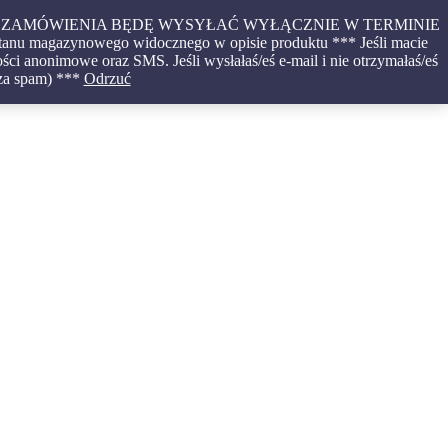
CONE ZAMÓWIENIA BĘDĘ WYSYŁAĆ WYŁĄCZNIE W TERMINIE
tanu magazynowego widocznego w opisie produktu *** Jeśli macie
ci anonimowe oraz SMS. Jeśli wysłałaś/eś e-mail i nie otrzymałaś/eś
 za spam) ***
Odrzuć