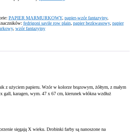
orie:
PAPIER MARMURKOWY
,
papier-wzór fantazyjny
,
naczników:
fedrigoni savile row plain
,
papier bezkwasowy
,
papier
urkowy
,
wzór fantazyjny
nik z użyciem papieru. Wzór w kolorze brązowym, żółtym, z małym
 ox gall, karagen, wym. 47 x 67 cm, kierunek włókna wzdłuż
orzenie sięgają X wieku. Drobinki farby są nanoszone na