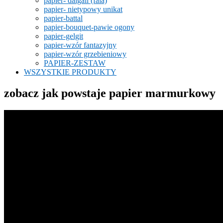
papier- dalgali (fala)
papier- nietypowy unikat
papier-battal
papier-bouquet-pawie ogony
papier-gelgit
papier-wzór fantazyjny
papier-wzór grzebieniowy
PAPIER-ZESTAW
WSZYSTKIE PRODUKTY
zobacz jak powstaje papier marmurkowy
Odtwarzacz
video