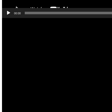
00:00
Odtwarzacz
video