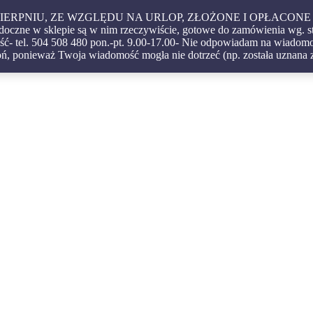
 W SIERPNIU, ZE WZGLĘDU NA URLOP, ZŁOŻONE I OPŁA
czne w sklepie są w nim rzeczywiście, gotowe do zamówienia wg. s
ć- tel. 504 508 480 pon.-pt. 9.00-17.00- Nie odpowiadam na wiadomoś
igatorskie – oprawy – etui – pudełka
ń, ponieważ Twoja wiadomość mogła nie dotrzeć (np. została uznana