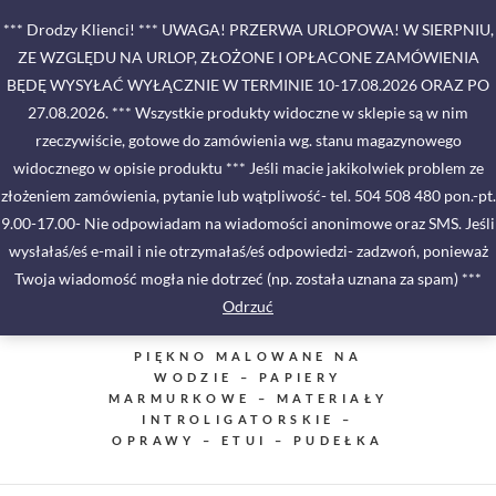
Skip
*** Drodzy Klienci! *** UWAGA! PRZERWA URLOPOWA! W SIERPNIU,
to
ZE WZGLĘDU NA URLOP, ZŁOŻONE I OPŁACONE ZAMÓWIENIA
content
BĘDĘ WYSYŁAĆ WYŁĄCZNIE W TERMINIE 10-17.08.2026 ORAZ PO
27.08.2026. *** Wszystkie produkty widoczne w sklepie są w nim
rzeczywiście, gotowe do zamówienia wg. stanu magazynowego
widocznego w opisie produktu *** Jeśli macie jakikolwiek problem ze
złożeniem zamówienia, pytanie lub wątpliwość- tel. 504 508 480 pon.-pt.
9.00-17.00- Nie odpowiadam na wiadomości anonimowe oraz SMS. Jeśli
wysłałaś/eś e-mail i nie otrzymałaś/eś odpowiedzi- zadzwoń, ponieważ
Twoja wiadomość mogła nie dotrzeć (np. została uznana za spam) ***
Odrzuć
PIĘKNO MALOWANE NA
WODZIE – PAPIERY
MARMURKOWE – MATERIAŁY
INTROLIGATORSKIE –
OPRAWY – ETUI – PUDEŁKA