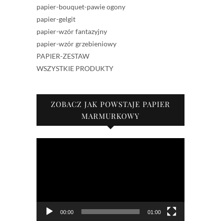
papier-bouquet-pawie ogony
papier-gelgit
papier-wzór fantazyjny
papier-wzór grzebieniowy
PAPIER-ZESTAW
WSZYSTKIE PRODUKTY
ZOBACZ JAK POWSTAJE PAPIER
MARMURKOWY
Odtwarzacz
video
00:00
01:00