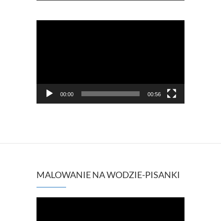
Odtwarzacz
video
00:00
00:56
MALOWANIE NA WODZIE-PISANKI
Odtwarzacz
video