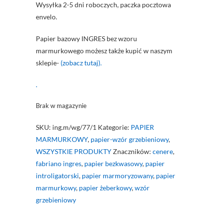
Wysyłka 2-5 dni roboczych, paczka pocztowa
envelo.
Papier bazowy INGRES bez wzoru
marmurkowego możesz także kupić w naszym
sklepie-
(zobacz tutaj).
.
Brak w magazynie
SKU:
ing.m/wg/77/1
Kategorie:
PAPIER
MARMURKOWY
,
papier-wzór grzebieniowy
,
WSZYSTKIE PRODUKTY
Znaczników:
cenere
,
fabriano ingres
,
papier bezkwasowy
,
papier
introligatorski
,
papier marmoryzowany
,
papier
marmurkowy
,
papier żeberkowy
,
wzór
grzebieniowy