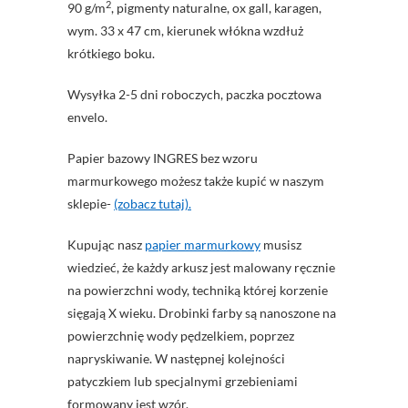
2
90 g/m
, pigmenty naturalne, ox gall, karagen,
wym. 33 x 47 cm, kierunek włókna wzdłuż
krótkiego boku.
Wysyłka 2-5 dni roboczych, paczka pocztowa
envelo.
Papier bazowy INGRES bez wzoru
marmurkowego możesz także kupić w naszym
sklepie-
(zobacz tutaj).
Kupując nasz
papier marmurkowy
musisz
wiedzieć, że każdy arkusz jest malowany ręcznie
na powierzchni wody, techniką której korzenie
sięgają X wieku. Drobinki farby są nanoszone na
powierzchnię wody pędzelkiem, poprzez
napryskiwanie. W następnej kolejności
patyczkiem lub specjalnymi grzebieniami
formowany jest wzór.