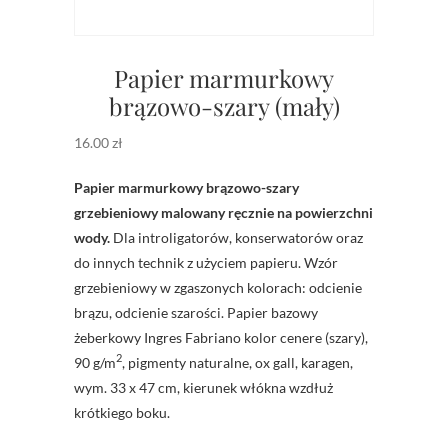
Papier marmurkowy
brązowo-szary (mały)
16.00
zł
Papier marmurkowy brązowo-szary
grzebieniowy malowany ręcznie na powierzchni
wody.
Dla introligatorów, konserwatorów oraz
do innych technik z użyciem papieru. Wzór
grzebieniowy w zgaszonych kolorach: odcienie
brązu, odcienie szarości. Papier bazowy
żeberkowy Ingres Fabriano kolor cenere (szary),
2
90 g/m
, pigmenty naturalne, ox gall, karagen,
wym. 33 x 47 cm, kierunek włókna wzdłuż
krótkiego boku.