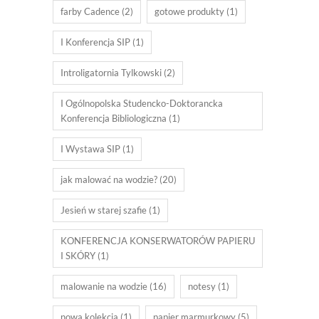
farby Cadence
(2)
gotowe produkty
(1)
I Konferencja SIP
(1)
Introligatornia Tylkowski
(2)
I Ogólnopolska Studencko-Doktorancka
Konferencja Bibliologiczna
(1)
I Wystawa SIP
(1)
jak malować na wodzie?
(20)
Jesień w starej szafie
(1)
KONFERENCJA KONSERWATORÓW PAPIERU
I SKÓRY
(1)
malowanie na wodzie
(16)
notesy
(1)
nowa kolekcja
(1)
papier marmurkowy
(5)