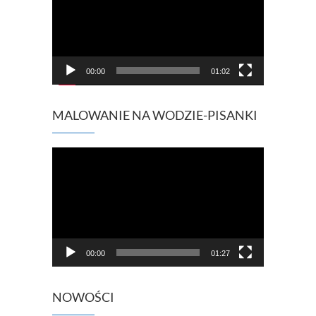
00:00
01:02
MALOWANIE NA WODZIE-PISANKI
Odtwarzacz
video
00:00
01:27
NOWOŚCI