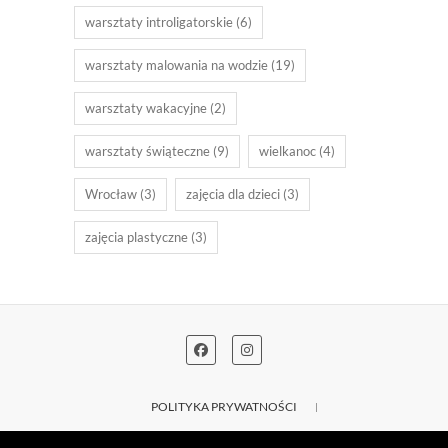
warsztaty introligatorskie
(6)
warsztaty malowania na wodzie
(19)
warsztaty wakacyjne
(2)
warsztaty świąteczne
(9)
wielkanoc
(4)
Wrocław
(3)
zajęcia dla dzieci
(3)
zajęcia plastyczne
(3)
POLITYKA PRYWATNOŚCI
REGULAMIN SKLEPU