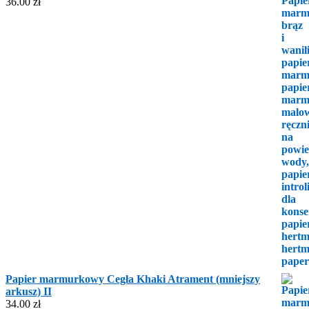
36.00
zł
Papier marmurkowy Cegła Khaki Atrament (mniejszy
arkusz) II
34.00
zł