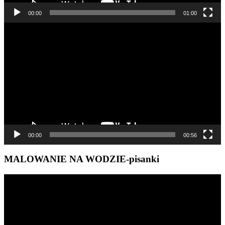
00:00
01:00
Odtwarzacz
video
00:00
00:56
MALOWANIE NA WODZIE-pisanki
Odtwarzacz
video