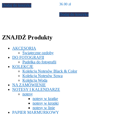
36.00
zł
Dodaj do koszyka
Dodaj do koszyka
ZNAJDŹ Produkty
AKCESORIA
Świąteczne ozdoby
DO FOTOGRAFII
Pudełka do fotografii
KOLEKCJE
Kolekcja Notesów Black & Color
Kolekcja Notesów Sowa
Kolekcja Woda
NA ZAMÓWIENIE
NOTESY I KALENDARZE
notesy
notesy w kratkę
notesy w kropki
notesy w linie
PAPIER MARMURKOWY