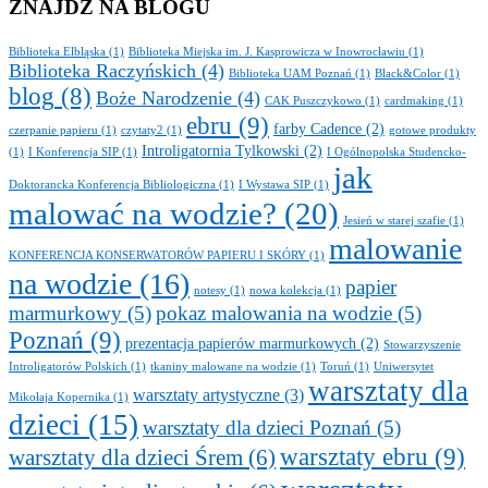
ZNAJDŹ NA BLOGU
Biblioteka Elbląska
(1)
Biblioteka Miejska im. J. Kasprowicza w Inowrocławiu
(1)
Biblioteka Raczyńskich
(4)
Biblioteka UAM Poznań
(1)
Black&Color
(1)
blog
(8)
Boże Narodzenie
(4)
CAK Puszczykowo
(1)
cardmaking
(1)
ebru
(9)
farby Cadence
(2)
czerpanie papieru
(1)
czytaty2
(1)
gotowe produkty
Introligatornia Tylkowski
(2)
(1)
I Konferencja SIP
(1)
I Ogólnopolska Studencko-
jak
Doktorancka Konferencja Bibliologiczna
(1)
I Wystawa SIP
(1)
malować na wodzie?
(20)
Jesień w starej szafie
(1)
malowanie
KONFERENCJA KONSERWATORÓW PAPIERU I SKÓRY
(1)
na wodzie
(16)
papier
notesy
(1)
nowa kolekcja
(1)
marmurkowy
(5)
pokaz malowania na wodzie
(5)
Poznań
(9)
prezentacja papierów marmurkowych
(2)
Stowarzyszenie
Introligatorów Polskich
(1)
tkaniny malowane na wodzie
(1)
Toruń
(1)
Uniwersytet
warsztaty dla
warsztaty artystyczne
(3)
Mikołaja Kopernika
(1)
dzieci
(15)
warsztaty dla dzieci Poznań
(5)
warsztaty ebru
(9)
warsztaty dla dzieci Śrem
(6)