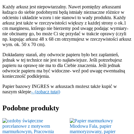
Każdy arkusz jest niepowtarzalny. Nawet pomiędzy arkuszami
łudząco do siebie podobnymi będą istniały nieznaczne różnice w
odcieniu i układzie wzoru i nie stanowi to wady produktu. Każdy
arkusz jest także w rzeczywistości większy z każdej strony o ok.1
cm marginesu, którego nie bierzemy pod uwagę podając wymiary-
nie obcinamy go, bo może Ci się przydać w trakcie oprawy (czyli
np. kupując arkusz 48 x 68 cm otrzymujesz w rzeczywistości arkusz
wym. ok. 50 x 70 cm).
Dokładamy starań, aby odwrocie papieru było bez zaplamień,
jednak w tej technice nie jest to najłatwiejsze. Jeśli potrzebujesz
papieru na oprawę nie ma to dla Ciebie znaczenia. Jeśli jednak
odwrocie papieru ma być widoczne- weź pod uwagę ewentualną
konieczność podklejenia.
Papier bazowy INGRES w arkuszach możesz także kupić w
naszym sklepie
– (zobacz tutaj)
Podobne produkty