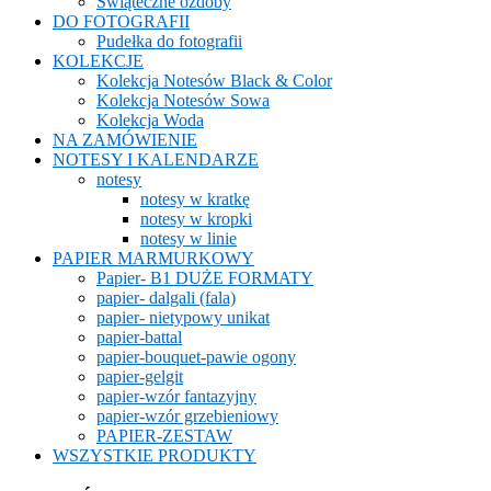
Świąteczne ozdoby
DO FOTOGRAFII
Pudełka do fotografii
KOLEKCJE
Kolekcja Notesów Black & Color
Kolekcja Notesów Sowa
Kolekcja Woda
NA ZAMÓWIENIE
NOTESY I KALENDARZE
notesy
notesy w kratkę
notesy w kropki
notesy w linie
PAPIER MARMURKOWY
Papier- B1 DUŻE FORMATY
papier- dalgali (fala)
papier- nietypowy unikat
papier-battal
papier-bouquet-pawie ogony
papier-gelgit
papier-wzór fantazyjny
papier-wzór grzebieniowy
PAPIER-ZESTAW
WSZYSTKIE PRODUKTY