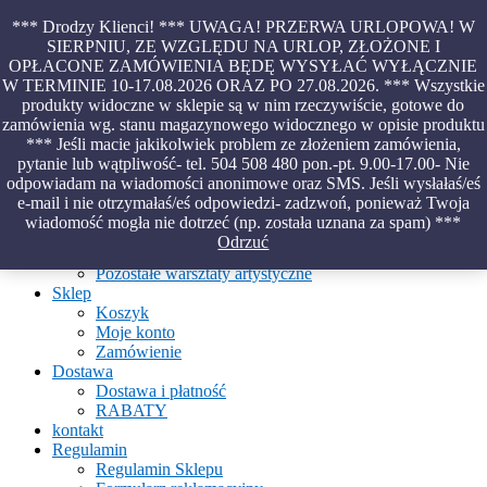
Skip
*** Drodzy Klienci! *** UWAGA! PRZERWA URLOPOWA! W
to
SIERPNIU, ZE WZGLĘDU NA URLOP, ZŁOŻONE I
content
OPŁACONE ZAMÓWIENIA BĘDĘ WYSYŁAĆ WYŁĄCZNIE
Piękno malowane na wodzie – papiery marmurkowe – materiały
W TERMINIE 10-17.08.2026 ORAZ PO 27.08.2026. *** Wszystkie
introligatorskie – oprawy – etui – pudełka
produkty widoczne w sklepie są w nim rzeczywiście, gotowe do
zamówienia wg. stanu magazynowego widocznego w opisie produktu
*** Jeśli macie jakikolwiek problem ze złożeniem zamówienia,
pytanie lub wątpliwość- tel. 504 508 480 pon.-pt. 9.00-17.00- Nie
Aktualności
odpowiadam na wiadomości anonimowe oraz SMS. Jeśli wysłałaś/eś
O Pracowni
e-mail i nie otrzymałaś/eś odpowiedzi- zadzwoń, ponieważ Twoja
Ebru
wiadomość mogła nie dotrzeć (np. została uznana za spam) ***
Warsztaty
Odrzuć
Warsztaty malowania na wodzie
Pozostałe warsztaty artystyczne
Sklep
Koszyk
Moje konto
Zamówienie
Dostawa
Dostawa i płatność
RABATY
kontakt
Regulamin
Regulamin Sklepu