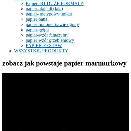
Papier- B1 DUŻE FORMATY
papier- dalgali (fala)
papier- nietypowy unikat
papier-battal
papier-bouquet-pawie ogony
papier-gelgit
papier-wzór fantazyjny
papier-wzór grzebieniowy
PAPIER-ZESTAW
WSZYSTKIE PRODUKTY
zobacz jak powstaje papier marmurkowy
Odtwarzacz
video