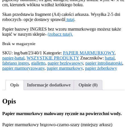
cm, kierunek włókna wzdłuż krótkiego boku.
Skan przedstawia fragment (A4) całości arkusza. Wysyłka 2-5 dni
roboczych- opcje dostawy sprawdź
tutaj
.
Papier bazowy INGRES bez wzoru marmurkowego możesz także
kupić w naszym sklepie-
(zobacz tutaj).
Brak w magazynie
SKU:
ing/batt/23/40/1
Kategorie:
PAPIER MARMURKOWY
,
papier-battal
,
WSZYSTKIE PRODUKTY
Znaczników:
battal
,
fabriano ingres
,
gialletto
,
papier bezkwasowy
,
papier introligatorski
,
papier marmoryzowany
,
papier marmurkowy
,
papier żeberkowy
Opis
Informacje dodatkowe
Opinie (0)
Opis
Papier marmurkowy malowany ręcznie na powierzchni wody.
Papier marmurkowy brązowo-czarno-szary (mniejszy arkusz)