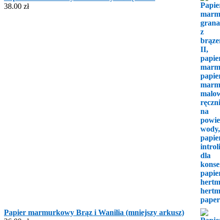
38.00
zł
Papier marmurkowy Brąz i Wanilia (mniejszy arkusz)