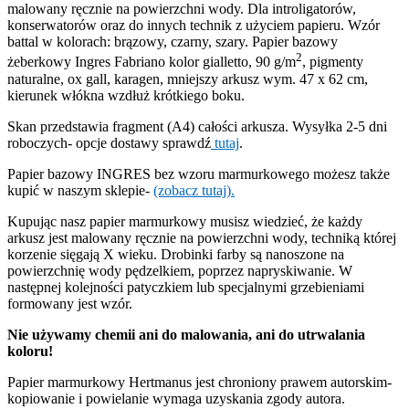
malowany ręcznie na powierzchni wody. Dla introligatorów,
konserwatorów oraz do innych technik z użyciem papieru. Wzór
battal w kolorach: brązowy, czarny, szary. Papier bazowy
2
żeberkowy Ingres Fabriano kolor gialletto, 90 g/m
, pigmenty
naturalne, ox gall, karagen, mniejszy arkusz wym. 47 x 62 cm,
kierunek włókna wzdłuż krótkiego boku.
Skan przedstawia fragment (A4) całości arkusza. Wysyłka 2-5 dni
roboczych- opcje dostawy sprawdź
tutaj
.
Papier bazowy INGRES bez wzoru marmurkowego możesz także
kupić w naszym sklepie-
(zobacz tutaj).
Kupując nasz papier marmurkowy musisz wiedzieć, że każdy
arkusz jest malowany ręcznie na powierzchni wody, techniką której
korzenie sięgają X wieku. Drobinki farby są nanoszone na
powierzchnię wody pędzelkiem, poprzez napryskiwanie. W
następnej kolejności patyczkiem lub specjalnymi grzebieniami
formowany jest wzór.
Nie używamy chemii ani do malowania, ani do utrwalania
koloru!
Papier marmurkowy Hertmanus jest chroniony prawem autorskim-
kopiowanie i powielanie wymaga uzyskania zgody autora.