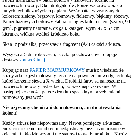
powierzchni wody. Dla introligatorów, konserwatorów oraz do
innych technik z użyciem papieru. Wzór battal w zgaszonych
kolorach: zielony, brązowy, kremowy, fioletowy, błękitny, różowy.
Papier bazowy żeberkowy Fabriano ingres kolor cenere (szary), 90
2
g/m
, pigmenty naturalne, ox gall, karagen, wym. 47 x 67 cm,
kierunek włókna wzdłuż krótkiego boku.
Skan- z podziałką- przedstawia fragment (A4) całości arkusza.
Wysyłka 2-5 dni roboczych, paczka pocztowa envelo- opcje
dostawy
sprawdź tutaj.
Kupując nasz
PAPIER MARMURKOWY
musisz wiedzieć, że
każdy arkusz jest malowany ręcznie na powierzchni wody, techniką
której korzenie sięgają X wieku. Drobinki farby są nanoszone na
powierzchnię wody pędzelkiem, poprzez napryskiwanie. W
następnej kolejności patyczkiem lub specjalnymi grzebieniami
formowany jest wzór.
Nie używamy chemii ani do malowania, ani do utrwalania
koloru!
Każdy arkusz jest niepowtarzalny. Nawet pomiędzy arkuszami
łudząco do siebie podobnymi będą istniały nieznaczne różnice w
odcieniu i układzie wzoru i nie stanowi to wady produktu. Każdy