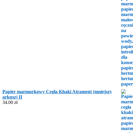
Papier marmurkowy Cegła Khaki Atrament (mniejszy
arkusz) II
34.00
zł