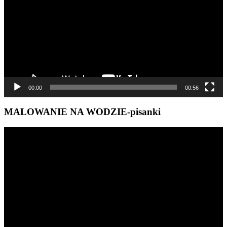
00:00
00:56
MALOWANIE NA WODZIE-pisanki
Odtwarzacz
video