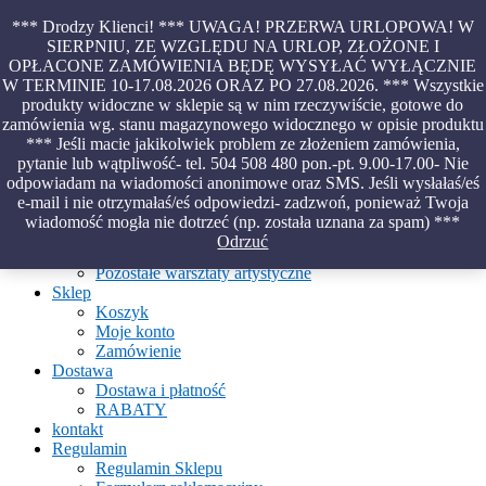
Skip
*** Drodzy Klienci! *** UWAGA! PRZERWA URLOPOWA! W
to
SIERPNIU, ZE WZGLĘDU NA URLOP, ZŁOŻONE I
content
OPŁACONE ZAMÓWIENIA BĘDĘ WYSYŁAĆ WYŁĄCZNIE
Piękno malowane na wodzie – papiery marmurkowe – materiały
W TERMINIE 10-17.08.2026 ORAZ PO 27.08.2026. *** Wszystkie
introligatorskie – oprawy – etui – pudełka
produkty widoczne w sklepie są w nim rzeczywiście, gotowe do
zamówienia wg. stanu magazynowego widocznego w opisie produktu
*** Jeśli macie jakikolwiek problem ze złożeniem zamówienia,
pytanie lub wątpliwość- tel. 504 508 480 pon.-pt. 9.00-17.00- Nie
Aktualności
odpowiadam na wiadomości anonimowe oraz SMS. Jeśli wysłałaś/eś
O Pracowni
e-mail i nie otrzymałaś/eś odpowiedzi- zadzwoń, ponieważ Twoja
Ebru
wiadomość mogła nie dotrzeć (np. została uznana za spam) ***
Warsztaty
Odrzuć
Warsztaty malowania na wodzie
Pozostałe warsztaty artystyczne
Sklep
Koszyk
Moje konto
Zamówienie
Dostawa
Dostawa i płatność
RABATY
kontakt
Regulamin
Regulamin Sklepu