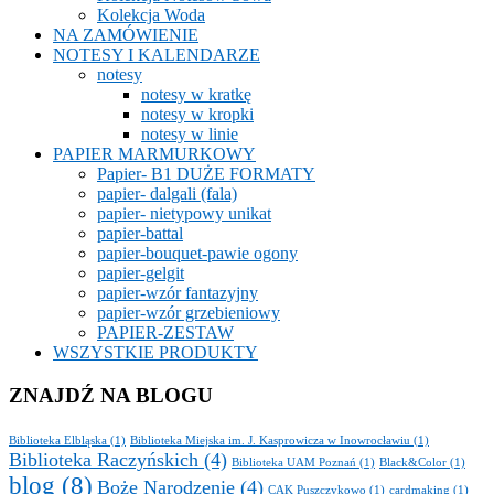
Kolekcja Woda
NA ZAMÓWIENIE
NOTESY I KALENDARZE
notesy
notesy w kratkę
notesy w kropki
notesy w linie
PAPIER MARMURKOWY
Papier- B1 DUŻE FORMATY
papier- dalgali (fala)
papier- nietypowy unikat
papier-battal
papier-bouquet-pawie ogony
papier-gelgit
papier-wzór fantazyjny
papier-wzór grzebieniowy
PAPIER-ZESTAW
WSZYSTKIE PRODUKTY
ZNAJDŹ NA BLOGU
Biblioteka Elbląska
(1)
Biblioteka Miejska im. J. Kasprowicza w Inowrocławiu
(1)
Biblioteka Raczyńskich
(4)
Biblioteka UAM Poznań
(1)
Black&Color
(1)
blog
(8)
Boże Narodzenie
(4)
CAK Puszczykowo
(1)
cardmaking
(1)