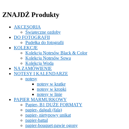
ZNAJDŹ Produkty
AKCESORIA
Świąteczne ozdoby
DO FOTOGRAFII
Pudełka do fotografii
KOLEKCJE
Kolekcja Notesów Black & Color
Kolekcja Notesów Sowa
Kolekcja Woda
NA ZAMÓWIENIE
NOTESY I KALENDARZE
notesy
notesy w kratkę
notesy w kropki
notesy w linie
PAPIER MARMURKOWY
Papier- B1 DUŻE FORMATY
papier- dalgali (fala)
papier- nietypowy unikat
papier-battal
papier-bouquet-pawie ogony