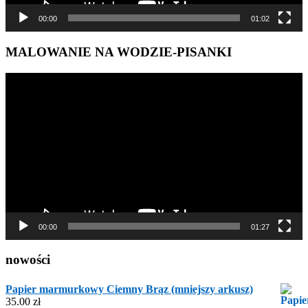
00:00
01:02
MALOWANIE NA WODZIE-PISANKI
Odtwarzacz
video
00:00
01:27
nowości
Papier marmurkowy Ciemny Brąz (mniejszy arkusz)
35.00
zł