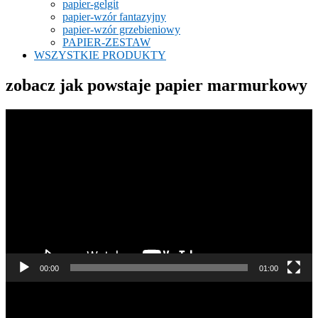
papier-gelgit
papier-wzór fantazyjny
papier-wzór grzebieniowy
PAPIER-ZESTAW
WSZYSTKIE PRODUKTY
zobacz jak powstaje papier marmurkowy
Odtwarzacz
video
00:00
01:00
Odtwarzacz
video