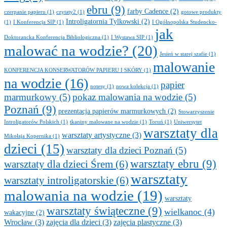
ebru
(9)
farby Cadence
(2)
czerpanie papieru
(1)
czytaty2
(1)
gotowe produkty
Introligatornia Tylkowski
(2)
(1)
I Konferencja SIP
(1)
I Ogólnopolska Studencko-
jak
Doktorancka Konferencja Bibliologiczna
(1)
I Wystawa SIP
(1)
malować na wodzie?
(20)
Jesień w starej szafie
(1)
malowanie
KONFERENCJA KONSERWATORÓW PAPIERU I SKÓRY
(1)
na wodzie
(16)
papier
notesy
(1)
nowa kolekcja
(1)
marmurkowy
(5)
pokaz malowania na wodzie
(5)
Poznań
(9)
prezentacja papierów marmurkowych
(2)
Stowarzyszenie
Introligatorów Polskich
(1)
tkaniny malowane na wodzie
(1)
Toruń
(1)
Uniwersytet
warsztaty dla
warsztaty artystyczne
(3)
Mikołaja Kopernika
(1)
dzieci
(15)
warsztaty dla dzieci Poznań
(5)
warsztaty ebru
(9)
warsztaty dla dzieci Śrem
(6)
warsztaty
warsztaty introligatorskie
(6)
malowania na wodzie
(19)
warsztaty
warsztaty świąteczne
(9)
wielkanoc
(4)
wakacyjne
(2)
Wrocław
(3)
zajęcia dla dzieci
(3)
zajęcia plastyczne
(3)