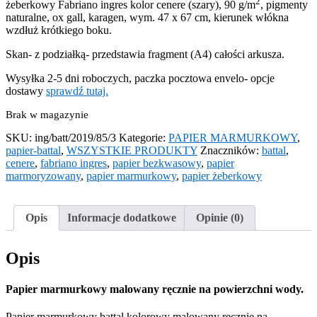
2
żeberkowy Fabriano ingres kolor cenere (szary), 90 g/m
, pigmenty
naturalne, ox gall, karagen, wym. 47 x 67 cm, kierunek włókna
wzdłuż krótkiego boku.
Skan- z podziałką- przedstawia fragment (A4) całości arkusza.
Wysyłka 2-5 dni roboczych, paczka pocztowa envelo- opcje
dostawy
sprawdź tutaj.
Brak w magazynie
SKU:
ing/batt/2019/85/3
Kategorie:
PAPIER MARMURKOWY
,
papier-battal
,
WSZYSTKIE PRODUKTY
Znaczników:
battal
,
cenere
,
fabriano ingres
,
papier bezkwasowy
,
papier
marmoryzowany
,
papier marmurkowy
,
papier żeberkowy
Opis
Informacje dodatkowe
Opinie (0)
Opis
Papier marmurkowy malowany ręcznie na powierzchni wody.
Papier marmurkowy battal kolorowy malowany ręcznie na