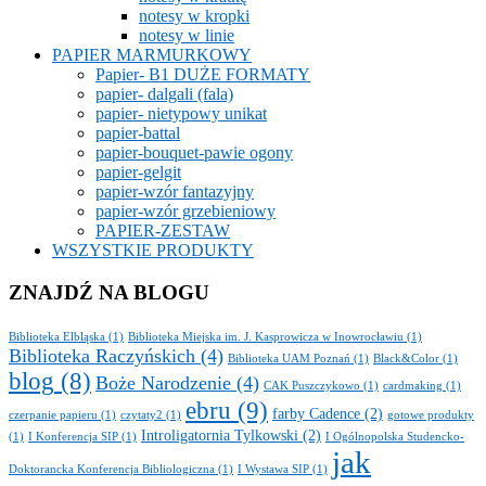
notesy w kropki
notesy w linie
PAPIER MARMURKOWY
Papier- B1 DUŻE FORMATY
papier- dalgali (fala)
papier- nietypowy unikat
papier-battal
papier-bouquet-pawie ogony
papier-gelgit
papier-wzór fantazyjny
papier-wzór grzebieniowy
PAPIER-ZESTAW
WSZYSTKIE PRODUKTY
ZNAJDŹ NA BLOGU
Biblioteka Elbląska
(1)
Biblioteka Miejska im. J. Kasprowicza w Inowrocławiu
(1)
Biblioteka Raczyńskich
(4)
Biblioteka UAM Poznań
(1)
Black&Color
(1)
blog
(8)
Boże Narodzenie
(4)
CAK Puszczykowo
(1)
cardmaking
(1)
ebru
(9)
farby Cadence
(2)
czerpanie papieru
(1)
czytaty2
(1)
gotowe produkty
Introligatornia Tylkowski
(2)
(1)
I Konferencja SIP
(1)
I Ogólnopolska Studencko-
jak
Doktorancka Konferencja Bibliologiczna
(1)
I Wystawa SIP
(1)