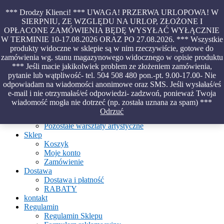
Skip
*** Drodzy Klienci! *** UWAGA! PRZERWA URLOPOWA! W
to
SIERPNIU, ZE WZGLĘDU NA URLOP, ZŁOŻONE I
content
OPŁACONE ZAMÓWIENIA BĘDĘ WYSYŁAĆ WYŁĄCZNIE
Piękno malowane na wodzie – papiery marmurkowe – materiały
W TERMINIE 10-17.08.2026 ORAZ PO 27.08.2026. *** Wszystkie
introligatorskie – oprawy – etui – pudełka
produkty widoczne w sklepie są w nim rzeczywiście, gotowe do
zamówienia wg. stanu magazynowego widocznego w opisie produktu
*** Jeśli macie jakikolwiek problem ze złożeniem zamówienia,
pytanie lub wątpliwość- tel. 504 508 480 pon.-pt. 9.00-17.00- Nie
Aktualności
odpowiadam na wiadomości anonimowe oraz SMS. Jeśli wysłałaś/eś
O Pracowni
e-mail i nie otrzymałaś/eś odpowiedzi- zadzwoń, ponieważ Twoja
Ebru
wiadomość mogła nie dotrzeć (np. została uznana za spam) ***
Warsztaty
Odrzuć
Warsztaty malowania na wodzie
Pozostałe warsztaty artystyczne
Sklep
Koszyk
Moje konto
Zamówienie
Dostawa
Dostawa i płatność
RABATY
kontakt
Regulamin
Regulamin Sklepu