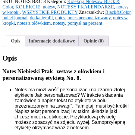
SKU:
NOTES B&C 8
Kategorii:
Kolekcja Notesów Black &
Color
,
KOLEKCJE
,
notesy
,
NOTESY I KALENDARZE
,
notesy
w kropki
,
WSZYSTKIE PRODUKTY
Znaczników:
Black&Color
,
bullet journal
,
do kaligrafii
,
notes
,
notes personalizowany
,
notes w
kropki
,
notes z ołówkiem
,
notesy
,
pomysł na prezent
Opis
Informacje dodatkowe
Opinie (0)
Opis
Notes Niebieski Ptak- zestaw z ołówkiem i
personalizowaną etykietą No. 8.
Notes
ma możliwość personalizacji na czarno-złotej
etykiecie.
Jak personalizować? W trakcie składania
zamówienia napisz tekst na etykietę w polu
przeznaczonym na „uwagi”. Pamiętaj: musi być krótki!
Napisz tekst personalizacji w takim układzie jaki
chcesz mieć na etykiecie. Przykładową etykietę
możesz zobaczyć na zdjęciu wyżej. Samoprzylepną
etykietę otrzymasz wraz z notesem.