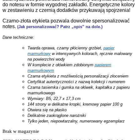
do notesu w formie wygodnej zakładki.
Energetyczne kolory
w zestawieniu z czernią dodatków przykuwają spojrzenia!
Czarno-złota etykieta pozwala dowolnie spersonalizować
notes.
(Jak personalizować? Patrz „opis” na dole.)
Dane techniczne:
Twarda oprawa, czarny płócienny grzbiet,
papier
marmurkowy
w intensywnych kolorach, ręcznie malowany
na powierzchni wody
W komplecie z ołówkiem zdobionym
papierem
marmurkowym
Czarna etykieta z możliwością personalizacji złoceniem
Certyfikat autentyczności z nazwą kolekcji i numerem
Czarna tasiemka i gumka na ołówek,
kapitałka z papieru
marmurkowego
Wymiary: B5, 22,7 x 17,3 cm
144 strony w delikatne kropki, kremowy papier 100 g
Otwiera się na płasko
Delikatnie zaokrąglone narożniki
Tylko jeden, niepowtarzalny, numerowany egzemplarz
Brak w magazynie