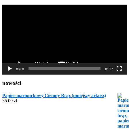
Odtwarzacz
video
00:00
01:27
nowości
Papier marmurkowy Ciemny Brąz (mniejszy arkusz)
35.00
zł