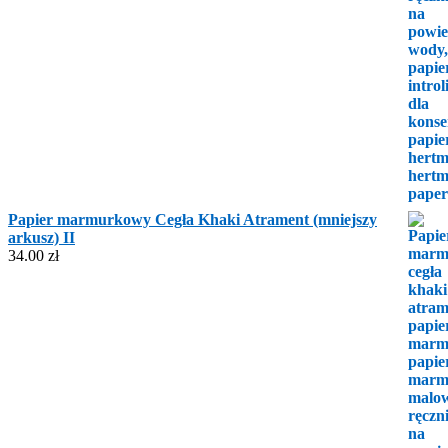
Papier marmurkowy Cegła Khaki Atrament (mniejszy
arkusz) II
34.00
zł