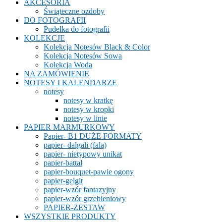
AKCESORIA
Świąteczne ozdoby
DO FOTOGRAFII
Pudełka do fotografii
KOLEKCJE
Kolekcja Notesów Black & Color
Kolekcja Notesów Sowa
Kolekcja Woda
NA ZAMÓWIENIE
NOTESY I KALENDARZE
notesy
notesy w kratkę
notesy w kropki
notesy w linie
PAPIER MARMURKOWY
Papier- B1 DUŻE FORMATY
papier- dalgali (fala)
papier- nietypowy unikat
papier-battal
papier-bouquet-pawie ogony
papier-gelgit
papier-wzór fantazyjny
papier-wzór grzebieniowy
PAPIER-ZESTAW
WSZYSTKIE PRODUKTY