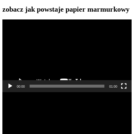
zobacz jak powstaje papier marmurkowy
Odtwarzacz
video
00:00
01:00
Odtwarzacz
video