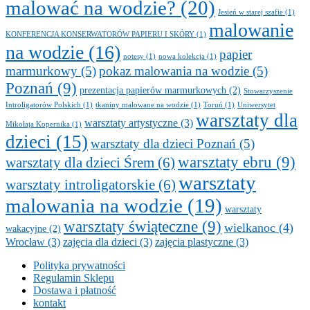
malować na wodzie?
(20)
Jesień w starej szafie
(1)
malowanie
KONFERENCJA KONSERWATORÓW PAPIERU I SKÓRY
(1)
na wodzie
(16)
papier
notesy
(1)
nowa kolekcja
(1)
marmurkowy
(5)
pokaz malowania na wodzie
(5)
Poznań
(9)
prezentacja papierów marmurkowych
(2)
Stowarzyszenie
Introligatorów Polskich
(1)
tkaniny malowane na wodzie
(1)
Toruń
(1)
Uniwersytet
warsztaty dla
warsztaty artystyczne
(3)
Mikołaja Kopernika
(1)
dzieci
(15)
warsztaty dla dzieci Poznań
(5)
warsztaty ebru
(9)
warsztaty dla dzieci Śrem
(6)
warsztaty
warsztaty introligatorskie
(6)
malowania na wodzie
(19)
warsztaty
warsztaty świąteczne
(9)
wielkanoc
(4)
wakacyjne
(2)
Wrocław
(3)
zajęcia dla dzieci
(3)
zajęcia plastyczne
(3)
Polityka prywatności
Regulamin Sklepu
Dostawa i płatność
kontakt